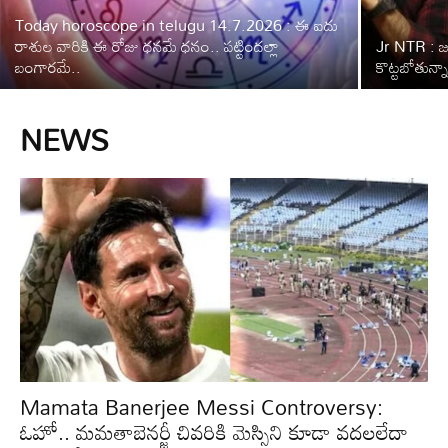
Today horoscope in telugu 14.7.2026 : ఈ ఐదు
రాశుల వారికి ఈ రోజు ధనమే ధనం.. పట్టిందల్లా
Jr NTR : జూ
బంగారమే..
కొట్టబోతున
NEWS
Mamata Banerjee Messi Controversy:
ఓహో.. మమతాబెనర్జీ చివరికి మెస్సిని కూడా వదలలేదా