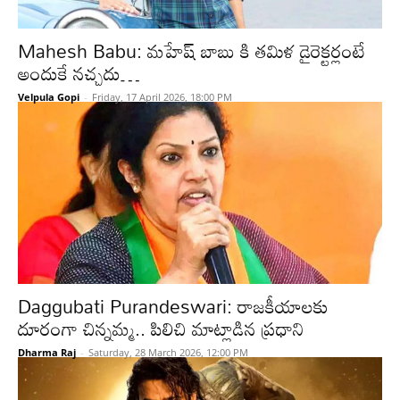
Mahesh Babu: మహేష్ బాబు కి తమిళ డైరెక్టర్లంటే
అందుకే నచ్చదు…
Velpula Gopi
-
Friday, 17 April 2026, 18:00 PM
Daggubati Purandeswari: రాజకీయాలకు
దూరంగా చిన్నమ్మ.. పిలిచి మాట్లాడిన ప్రధాని
Dharma Raj
-
Saturday, 28 March 2026, 12:00 PM