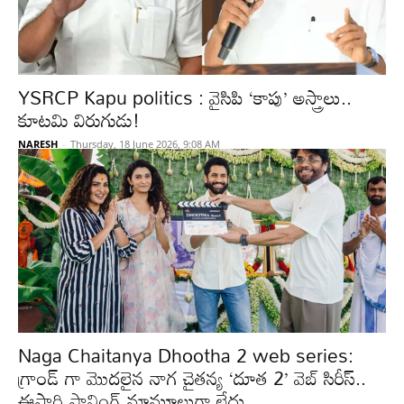
YSRCP Kapu politics : వైసిపి ‘కాపు’ అస్త్రాలు..
కూటమి విరుగుడు!
NARESH
-
Thursday, 18 June 2026, 9:08 AM
Naga Chaitanya Dhootha 2 web series:
గ్రాండ్ గా మొదలైన నాగ చైతన్య ‘దూత 2’ వెబ్ సిరీస్..
ఈసారి ప్లానింగ్ మామూలుగా లేదు..