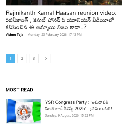
Rajinikanth Kamal Haasan reunion video:
రజినీకాంత్ , కమల్ హాసన్ రీ యూనియన్ వీడియోలో
కనిపించిన ఈ అమ్మాయి నిజం కాదా..?
Vishnu Teja
-
Monday, 23 February 2026, 17:43 PM
1
2
3
MOST READ
YSR Congress Party : ‘అమరావతి
మాదిరిగానే డీఎస్సీ 2025’.. వైసిపి ఒంటరి!
Sunday, 9 August 2026, 15:32 PM