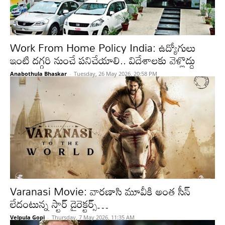
Work From Home Policy India: ఉద్యోగులు
ఇంటి దగ్గరి నుంచే పనిచేయాలి.. విదేశాలకు వెళ్లొద్దు
Anabothula Bhaskar
-
Tuesday, 26 May 2026, 20:58 PM
Varanasi Movie: వారణాసి మూవీకి అంత సీన్
లేదంటున్న స్టార్ డైరెక్టర్స్…
Velpula Gopi
-
Thursday, 7 May 2026, 11:35 AM