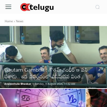
Home
News
Gautam Gambhir : గౌతమ్ గంభీర్ ఆ పని
చేశాడు.. ఇది ప్రపంచంలో ఎనిమిదవ వింత..
Anabothula Bhaskar
-
Sunday, 9 August 2026, 11:32 AM