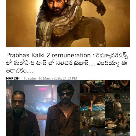
Prabhas Kalki 2 remuneration : రెమ్యూనరేషన్స్
లో మరోసారి టాప్ లో నిలిచిన ప్రభాస్… ఎందయ్యా ఈ
అరాచకం…
NARESH
-
Tuesday, 10 March 2026, 21:33 PM