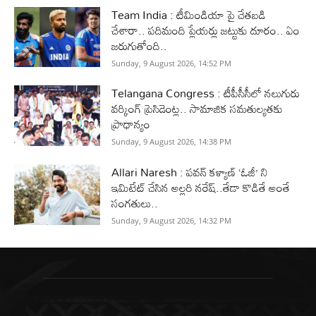
Team India : టీమిండియా పై చేతబడి
చేశారా.. పదిమంది ప్లేయర్లు జట్టుకు దూరం.. ఏం
జరుగుతోంది..
Sunday, 9 August 2026, 14:52 PM
Telangana Congress : టీపీసీసీలో నలుగురు
వర్కింగ్‌ ప్రెసిడెంట్ల.. సామాజిక సమతుల్యతకు
ప్రాధాన్యం
Sunday, 9 August 2026, 14:38 PM
Allari Naresh : పవన్ కళ్యాణ్ ‘ఓజీ’ ని
ఇమిటేట్ చేసిన అల్లరి నరేష్..తేడా కొడితే అంతే
సంగతులు..
Sunday, 9 August 2026, 14:32 PM