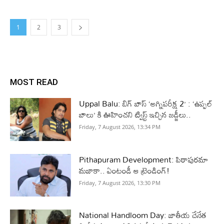
1
2
3
MOST READ
Uppal Balu: బిగ్ బాస్ ‘అగ్నిపరీక్ష 2’ : ‘ఉప్పల్
బాలు’ కి ఊహించని ట్విస్ట్ ఇచ్చిన జడ్జీలు..
Friday, 7 August 2026, 13:34 PM
Pithapuram Development: పిఠాపురమా
మజాకా.. ఏంటండీ ఆ ట్రెండింగ్!
Friday, 7 August 2026, 13:30 PM
National Handloom Day: జాతీయ చేనేత