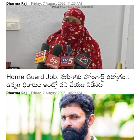
Dharma Raj
-
Friday, 7 August 2026, 11:23 AM
Home Guard Job: మహిళకు హోంగార్డ్ ఉద్యోగం..
ఉన్నతాధికారుల ఇంట్లో పని చేయడానికేనట
Dharma Raj
-
Friday, 7 August 2026, 10:29 AM