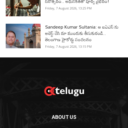
దినోత్సవం.. ఆధునికతతో పూర్వ వైభవం!
Friday, 7 August 2026, 13:25 PM
Sandeep Kumar Sultania: ఆ ఐఏఎస్ ను
అరెస్ట్ చేసి మా ముందుకు తీసుకురండి..
తెలంగాణ హైకోర్టు సంచలనం
Friday, 7 August 2026, 13:15 PM
ABOUT US