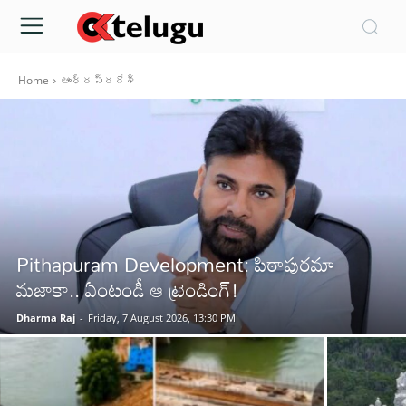
Home
ఆంధ్రప్రదేశ్‌
Pithapuram Development: పిఠాపురమా
మజాకా.. ఏంటండీ ఆ ట్రెండింగ్!
Dharma Raj
-
Friday, 7 August 2026, 13:30 PM