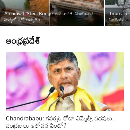
Amaravati Steel Bridge: అమరావతి- విజయవాడ..
Tirumala: త
మధ్యలో ఇదో అద్భుతం
నిండింది
ఆంధ్రప్రదేశ్‌
Chandrababu: గవర్నర్ కోటా ఎమ్మెల్సీ పదవులు..
చంద్రబాబు ఆలోచన ఏంటో?