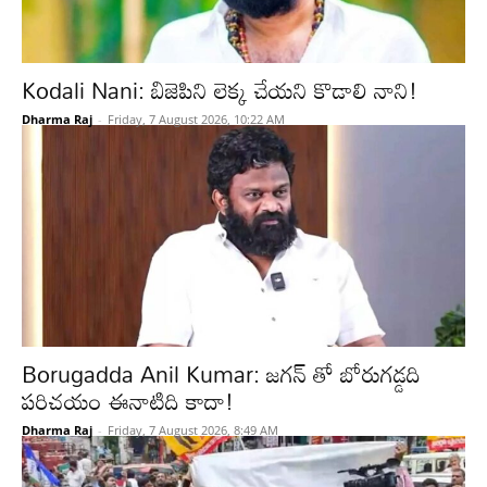
Kodali Nani: బిజెపిని లెక్క చేయని కొడాలి నాని!
Dharma Raj
-
Friday, 7 August 2026, 10:22 AM
Borugadda Anil Kumar: జగన్ తో బోరుగడ్డది
పరిచయం ఈనాటిది కాదా!
Dharma Raj
-
Friday, 7 August 2026, 8:49 AM