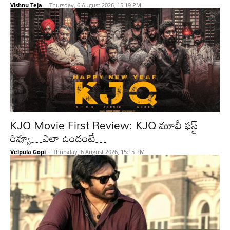
Vishnu Teja
-
Thursday, 6 August 2026, 15:19 PM
KJQ Movie First Review: KJQ మూవీ ఫస్ట్
రివ్యూ…ఎలా ఉందంటే…
Velpula Gopi
-
Thursday, 6 August 2026, 15:15 PM