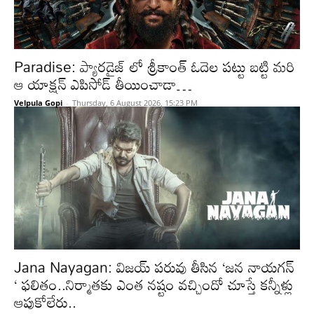
Paradise: ప్యారడైజ్ లో శ్రీకాంత్ ఓదెల పట్టు బట్టి మరి
ఆ యాక్షన్ ఎపిసోడ్ తీయించాడా…
Velpula Gopi
-
Thursday, 6 August 2026, 15:23 PM
Jana Nayagan: విజయ్ పరువు తీసిన ‘జన నాయగన్
‘ ఫలితం..నిర్మాతకు ఎంత నష్టం వచ్చిందో చూస్తే కన్నీళ్లు
ఆపుకోలేరు..