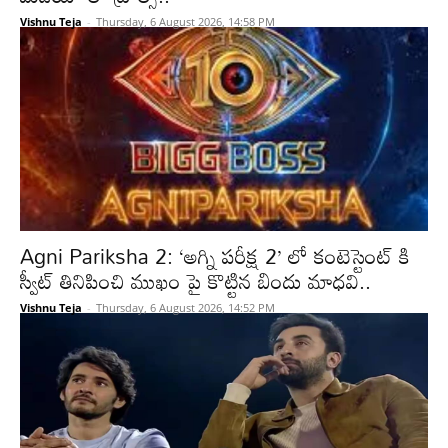
Vishnu Teja
-
Thursday, 6 August 2026, 14:58 PM
Agni Pariksha 2: ‘అగ్ని పరీక్ష 2’ లో కంటెస్టెంట్ కి
స్వీట్ తినిపించి ముఖం పై కొట్టిన బిందు మాధవి..
Vishnu Teja
-
Thursday, 6 August 2026, 14:52 PM