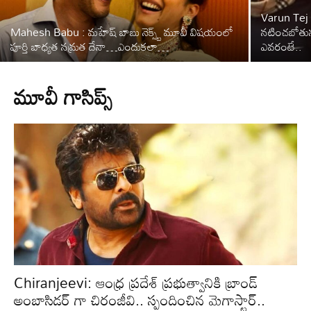
Varun Tej 
Mahesh Babu : మహేష్ బాబు నెక్స్ట్ మూవీ విషయంలో
నటించబోతున్న
పూర్తి బాధ్యత నమ్రత దేనా…ఎందుకలా…
ఎవరంటే..
మూవీ గాసిప్స్
Chiranjeevi: ఆంధ్ర ప్రదేశ్ ప్రభుత్వానికి బ్రాండ్
అంబాసిడర్ గా చిరంజీవి.. స్పందించిన మెగాస్టార్..