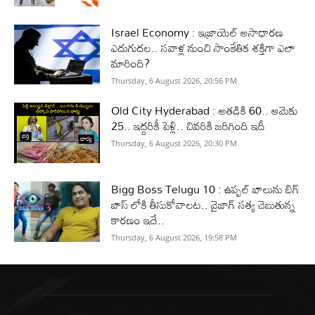
Israel Economy : ఇజ్రాయెల్‌ అసాధారణ
ఎదుగుదల.. సవాళ్ల నుంచి సాంకేతిక శక్తిగా ఎలా
మారింది?
Thursday, 6 August 2026, 20:56 PM
Old City Hyderabad : అతడికి 60.. ఆమెకు
25.. ఇద్దరికీ పెళ్లి.. చివరికి జరిగింది ఇదీ
Thursday, 6 August 2026, 20:30 PM
Bigg Boss Telugu 10 : ఉప్పల్ బాలును బిగ్
బాస్ లోకి తీసుకోవాలట.. వైజాగ్ సత్య చెబుతున్న
కారణం ఇదే..
Thursday, 6 August 2026, 19:58 PM