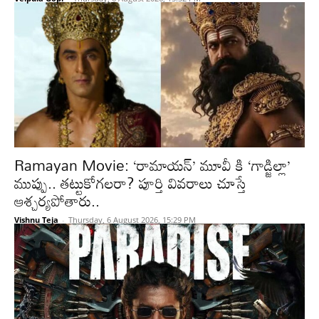
Ramayan Movie: ‘రామాయన్’ మూవీ కి ‘గాడ్జిల్లా’
ముప్పు.. తట్టుకోగలరా? పూర్తి వివరాలు చూస్తే
ఆశ్చర్యపోతారు..
Vishnu Teja
-
Thursday, 6 August 2026, 15:29 PM