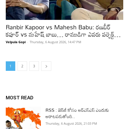
Ranbir Kapoor vs Mahesh Babu: రణబీర్
కపూర్ vs మహేష్ బాబు… రాముడిగా ఎవరు పర్ఫెక్ట్…
Velpula Gopi
-
Thursday, 6 August 2026, 14:47 PM
1
2
3
MOST READ
RSS : జెన్‌జీ కోసం ఆర్‌ఎస్‌ఎస్‌ ఎందుకు
ఆరాటపడుతోంది..
Thursday, 6 August 2026, 21:03 PM