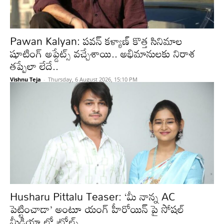
Pawan Kalyan: పవన్ కళ్యాణ్ కొత్త సినిమాల
షూటింగ్ అప్డేట్స్ వచ్చేశాయి.. అభిమానులకు నిరాశ
తప్పేలా లేదే..
Vishnu Teja
-
Thursday, 6 August 2026, 15:10 PM
Husharu Pittalu Teaser: ‘మీ నాన్న AC
పెట్టించాడా’ అంటూ యంగ్ హీరోయిన్ పై సోషల్
మీడియా లో ట్రోల్స్..