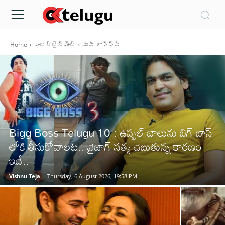
Home
ఎంటర్టైన్మెంట్
మూవీ గాసిప్స్
Bigg Boss Telugu 10 : ఉప్పల్ బాలును బిగ్ బాస్
లోకి తీసుకోవాలట.. వైజాగ్ సత్య చెబుతున్న కారణం
ఇదే..
Vishnu Teja
-
Thursday, 6 August 2026, 19:58 PM