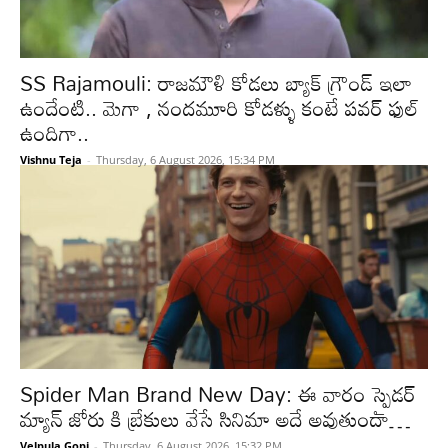
SS Rajamouli: రాజమౌళి కోడలు బ్యాక్ గ్రౌండ్ ఇలా
ఉందేంటి.. మెగా , నందమూరి కోడళ్ళు కంటే పవర్ ఫుల్
ఉందిగా..
Vishnu Teja
-
Thursday, 6 August 2026, 15:34 PM
Spider Man Brand New Day: ఈ వారం స్పైడర్
మ్యాన్ జోరు కి బ్రేకులు వేసే సినిమా అదే అవుతుందా…
Velpula Gopi
-
Thursday, 6 August 2026, 15:32 PM