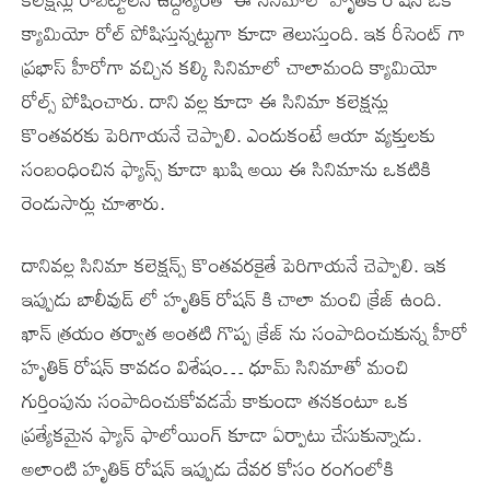
క్యామియో రోల్ పోషిస్తున్నట్టుగా కూడా తెలుస్తుంది. ఇక రీసెంట్ గా
ప్రభాస్ హీరోగా వచ్చిన కల్కి సినిమాలో చాలామంది క్యామియో
రోల్స్ పోషించారు. దాని వల్ల కూడా ఈ సినిమా కలెక్షన్లు
కొంతవరకు పెరిగాయనే చెప్పాలి. ఎందుకంటే ఆయా వ్యక్తులకు
సంబంధించిన ఫ్యాన్స్ కూడా ఖుషి అయి ఈ సినిమాను ఒకటికి
రెండుసార్లు చూశారు.
దానివల్ల సినిమా కలెక్షన్స్ కొంతవరకైతే పెరిగాయనే చెప్పాలి. ఇక
ఇప్పుడు బాలీవుడ్ లో హృతిక్ రోషన్ కి చాలా మంచి క్రేజ్ ఉంది.
ఖాన్ త్రయం తర్వాత అంతటి గొప్ప క్రేజ్ ను సంపాదించుకున్న హీరో
హృతిక్ రోషన్ కావడం విశేషం… ధూమ్ సినిమాతో మంచి
గుర్తింపును సంపాదించుకోవడమే కాకుండా తనకంటూ ఒక
ప్రత్యేకమైన ఫ్యాన్ ఫాలోయింగ్ కూడా ఏర్పాటు చేసుకున్నాడు.
అలాంటి హృతిక్ రోషన్ ఇప్పుడు దేవర కోసం రంగంలోకి