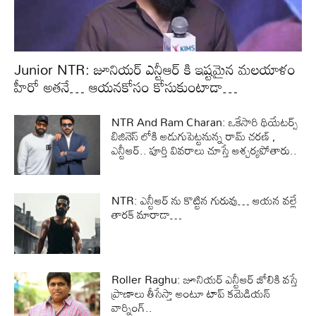
Junior NTR: జూనియర్ ఎన్టీఆర్ కి ఇష్టమైన మలయాళం
హీరో అతనే… ఆయనకోసం కోసుకుంటాడా…
NTR And Ram Charan: ఒకేసారి థియేటర్స్
బిజినెస్ లోకి అడుగుపెట్టనున్న రామ్ చరణ్ ,
ఎన్టీఆర్.. పూర్తి వివరాలు చూస్తే ఆశ్చర్యపోతారు..
NTR: ఎన్టీఆర్ ను కొట్టిన గురువు… ఆయన వల్లే
తారక్ మారాడా…
Roller Raghu: జూనియర్ ఎన్టీఆర్ జోలికి వస్తే
ప్రాణాలు తీసేస్తా అంటూ టాప్ కమెడియన్
వార్నింగ్..