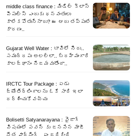
middle class finance : మిడిల్ క్లాస్
పీపుల్స్ ఎందుకు ధనవంతులు
కాలేకపోతున్నారు? ఈ ఆరు తప్పులే
కారణం..
Gujarat Well Water : బావిలో నీరు..
సముద్రపు అలల్లా.. బ్రహ్మంగారి
కాలజ్ఞానం నిజమవుతోందా..
IRCTC Tour Package : ఏడు
జ్యోతిర్లింగాలను ఓకే సారి ఇలా
దర్శించుకోవచ్చు
Bolisetti Satyanarayana : వైజాగ్
విషయంలో పవన్ కు జనసేన మాజీ
నేత వార్నింగ్.. ఏం జరిగింది..