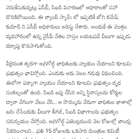
వెనుకేసుకున్నట్లు ఏసీబీ, సిఐడి విచారణలో ఆధారాలతో సహా
దొరికిపోయింది. ఈ ల్యాండ్ స్కామ్ లో ఇప్పటికే జోగి రమేష్
కుమార్ ని ఏసీబీ అధికారులు అరెస్టు చేశారు. అందుకే ఈ మొత్తం
వ్యవహారంలో ఉన్న వైసీపీ నేతల హస్తం బయటపడే వీలుగా ఇప్పుడు
దర్యాప్తు కొనసాగుతోంది.
వీలైనంత త్వరగా అగ్రిగోల్డ్ బాధితులకు న్యాయం చేయాలని కూటమి
ప్రభుత్వం భావిస్తోంది. ఎందుకు ఆరు నెలల గడువు విధించింది.
ఈలోగా పక్కాగా న్యాయం చేయాలని కూటమి ప్రభుత్వం దృఢ
సంకల్పంతో ఉంది. సిఐడి జప్తు చేసిన అన్ని స్థిరాస్తులను కోర్టుల
ద్వారా వేగంగా వేలం వేసి.. ఆ సొమ్మును నేరుగా బాధితుల ఖాతాల్లో
జమ చేసేందుకు వీలుగా లీగల్, సిఐడి విభాగాలను ప్రభుత్వం
సమన్వయం చేస్తోంది. అగ్రిగోల్డ్ ఏజెంట్లనుంచి నెల రోజుల్లో బాండ్లు
సేకరించాలని.. ప్రతి 15 రోజులకు ఒకసారి మంత్రుల కమిటీ