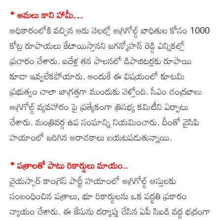
* అమలు కాని హామీ…
అధికారంలోకి వచ్చిన ఆరు నెలల్లో అగ్రిగోల్డ్ బాధితుల కోసం 1000
కోట్ల రూపాయలు కేటాయిస్తానని జగన్మోహన్ రెడ్డి ఎన్నికల్లో
ప్రచారం చేశారు. ఐదేళ్ల తన పాలనలో డిపాజిటర్లకు రూపాయి
కూడా ఇవ్వలేకపోయారు. అందుకే ఈ విషయంలో కూటమి
ప్రభుత్వం చాలా జాగ్రత్తగా ముందుకు వెళ్తోంది. సీఎం చంద్రబాబు
అగ్రిగోల్డ్ వ్యవహారం పై ప్రత్యేకంగా త్రిసభ్య కమిటీని ఏర్పాటు
చేశారు. మంత్రివర్గ ఉప సంఘాన్ని నియమించారు. దీంతో వైసిపి
హయాంలో జరిగిన అరాచకాలు బయటపడుతున్నాయి.
* పత్రాలతో పాటు రికార్డులు మాయం..
వైయస్సార్ కాంగ్రెస్ పార్టీ హయాంలో అగ్రిగోల్డ్ ఆస్తులకు
సంబంధించిన పత్రాలు, భూ రికార్డులను ఒక పద్ధతి ప్రకారం
న్యాయం చేశారు. ఈ కేసును దర్యాప్తు చేసిన ఏపీ సిఐడి వద్ద భద్రంగా