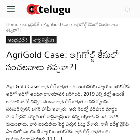
Home
ఆంధ్రప్రదేశ్‌
AgriGold Case: అగ్రిగోల్డ్ కేసులో సంచలనాలు
తప్పవా?!
ఆంధ్రప్రదేశ్‌
వార్త విశ్లేషణ
AgriGold Case: అగ్రిగోల్డ్ కేసులో
సంచలనాలు తప్పవా?!
AgriGold Case: అగ్రిగోల్డ్ బాధితులకు ఇంతవరకు న్యాయం జరగలేదు.
అదిగో ఇదిగో అంటూ కాలయాపన జరిగింది. 2019 ఎన్నికల్లో అయితే
అధికారంలోకి వచ్చిన వెంటనే అగ్రిగోల్డ్ బాధితుల సమస్యలను
పరిష్కరిస్తానని జగన్ హామీ ఇచ్చారు. ఆరు నెలల్లో పరిష్కార మార్గం
చూపిస్తానని చెప్పడంతో రాష్ట్రవ్యాప్తంగా ఉన్న లక్షలాది మంది బాధిత
కుటుంబాలు, వారి బంధువులు పెద్ద ఎత్తున ఓట్లు వేశారు. కానీ ఐదేళ్ల వైసిపి
పాలనలో ఎటువంటి న్యాయం జరగలేదు అగ్రిగోల్డ్ బాధితులకు..
రాష్ట్రవ్యాప్తంగా సుమారు 11 […]