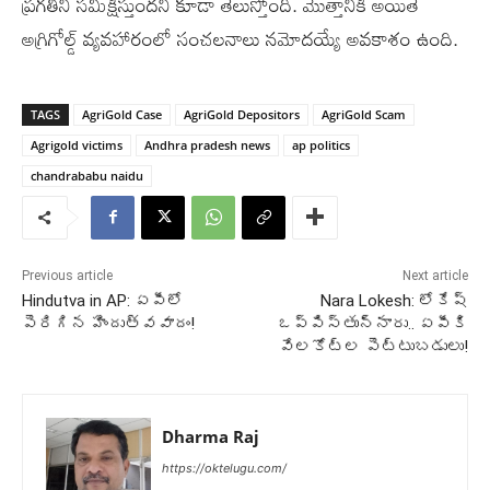
ప్రగతిని సమీక్షిస్తుందని కూడా తెలుస్తోంది. మొత్తానికి అయితే
అగ్రిగోల్డ్ వ్యవహారంలో సంచలనాలు నమోదయ్యే అవకాశం ఉంది.
TAGS
AgriGold Case
AgriGold Depositors
AgriGold Scam
Agrigold victims
Andhra pradesh news
ap politics
chandrababu naidu
Previous article
Next article
Hindutva in AP: ఏపీలో
Nara Lokesh: లోకేష్
పెరిగిన హిందుత్వవాదం!
ఒప్పిస్తున్నారు.. ఏపీకి
వేలకోట్ల పెట్టుబడులు!
Dharma Raj
https://oktelugu.com/