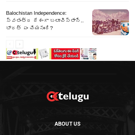
Balochistan Independence:
స్వతంత్ర దేశంగా బలూచిస్తాన్‌..
భారత్‌ ఏం చేయనుంది?
ABOUT US