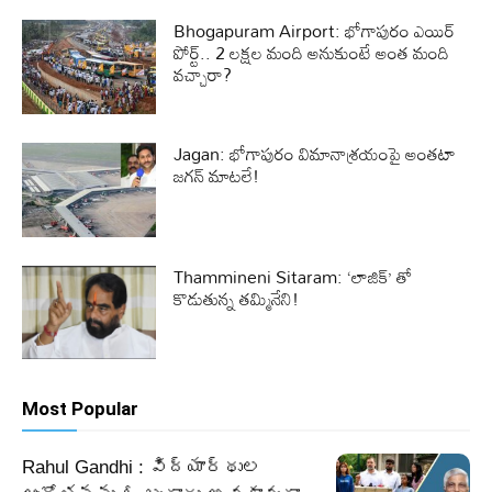
Bhogapuram Airport: భోగాపురం ఎయిర్
పోర్ట్.. 2 లక్షల మంది అనుకుంటే అంత మంది
వచ్చారా?
Jagan: భోగాపురం విమానాశ్రయంపై అంతటా
జగన్ మాటలే!
Thammineni Sitaram: ‘లాజిక్’ తో
కొడుతున్న తమ్మినేని!
Most Popular
Rahul Gandhi : విద్యార్థుల