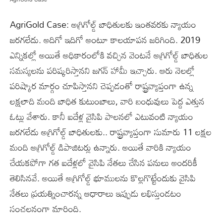
AgriGold Case: అగ్రిగోల్డ్ బాధితులకు ఇంతవరకు న్యాయం
జరగలేదు. అదిగో ఇదిగో అంటూ కాలయాపన జరిగింది. 2019
ఎన్నికల్లో అయితే అధికారంలోకి వచ్చిన వెంటనే అగ్రిగోల్డ్ బాధితుల
సమస్యలను పరిష్కరిస్తానని జగన్ హామీ ఇచ్చారు. ఆరు నెలల్లో
పరిష్కార మార్గం చూపిస్తానని చెప్పడంతో రాష్ట్రవ్యాప్తంగా ఉన్న
లక్షలాది మంది బాధిత కుటుంబాలు, వారి బంధువులు పెద్ద ఎత్తున
ఓట్లు వేశారు. కానీ ఐదేళ్ల వైసిపి పాలనలో ఎటువంటి న్యాయం
జరగలేదు అగ్రిగోల్డ్ బాధితులకు.. రాష్ట్రవ్యాప్తంగా సుమారు 11 లక్షల
మంది అగ్రిగోల్డ్ డిపాజిటర్లు ఉన్నారు. అయితే వారికి న్యాయం
చేయకపోగా గత ఐదేళ్లలో వైసిపి నేతలు చేసిన పనులు అందరికీ
తెలిసినవే. అయితే అగ్రిగోల్డ్ భూములను కొల్లగొట్టేందుకు వైసిపి
నేతలు ప్రయత్నించారన్న ఆధారాలు ఇప్పుడు లభిస్తుండటం
సంచలనంగా మారింది.