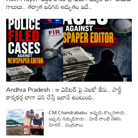
గాలులు.. తర్వాత జరిగిన అద్భుతం ఇదే..
Andhra Pradesh : ఆ ఎడిటర్ పై నెలకో కేసు.. పార్టీ
కార్యకర్త లాగా పని చేస్తే ఇలానే ఉంటుంది..
CM Chandrababu: అప్పుడు కొబ్బరికాయ..
ఇప్పుడు గుమ్మడికాయ.. మోడీ లాంటి నేతను
చూడలే.. చంద్రబాబు