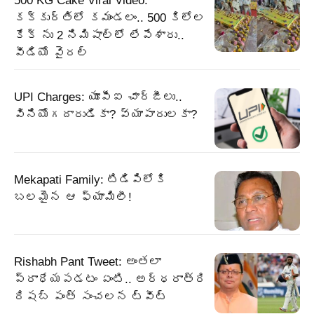
500 KG Cake Viral Video:
కక్కుర్తిలో కమండలం.. 500 కిలోల
కేక్ ను 2 నిమిషాల్లో లేపేశారు..
వీడియో వైరల్
UPI Charges: యూపీఐ చార్జీలు..
వినియోగదారుడికా? వ్యాపారులకా?
Mekapati Family: టిడిపిలోకి
బలమైన ఆ ఫ్యామిలీ!
Rishabh Pant Tweet: అంతలా
ప్రాధేయపడటం ఏంటి.. అర్ధరాత్రి
రిషబ్ పంత్ సంచలన ట్వీట్