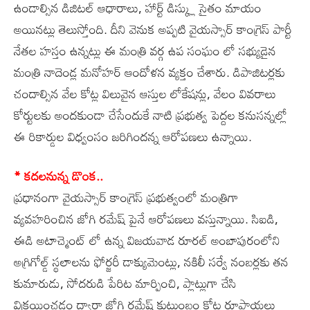
ఉండాల్సిన డిజిటల్ ఆధారాలు, హార్ట్ డిస్క్లు సైతం మాయం
అయినట్లు తెలుస్తోంది. దీని వెనుక అప్పటి వైయస్సార్ కాంగ్రెస్ పార్టీ
నేతల హస్తం ఉన్నట్లు ఈ మంత్రి వర్గ ఉప సంఘం లో సభ్యుడైన
మంత్రి నాదెండ్ల మనోహర్ ఆందోళన వ్యక్తం చేశారు. డిపాజిటర్లకు
చందాల్సిన వేల కోట్ల విలువైన ఆస్తుల లోకేషన్లు, వేలం వివరాలు
కోర్టులకు అందకుండా చేసేందుకే నాటి ప్రభుత్వ పెద్దల కనుసన్నల్లో
ఈ రికార్డుల విధ్వంసం జరిగిందన్న ఆరోపణలు ఉన్నాయి.
* కదలనున్న డొంక..
ప్రధానంగా వైయస్సార్ కాంగ్రెస్ ప్రభుత్వంలో మంత్రిగా
వ్యవహరించిన జోగి రమేష్ పైనే ఆరోపణలు వస్తున్నాయి. సిఐడి,
ఈడి అటాచ్మెంట్ లో ఉన్న విజయవాడ రూరల్ అంబాపురంలోని
అగ్రిగోల్డ్ స్థలాలను ఫోర్జరీ డాక్యుమెంట్లు, నకిలీ సర్వే నంబర్లకు తన
కుమారుడు, సోదరుడి పేరిట మార్పించి, ప్లాట్లుగా చేసి
విక్రయించడం ద్వారా జోగి రమేష్ కుటుంబం కోట్ల రూపాయలు