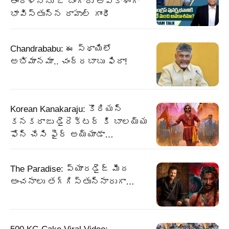
ఆందోళనను ఓ బంగారు అవకాశంగా
భావిస్తున్న రాహుల్ గాంధీ
Chandrababu: ఈ స్థాయిలో
అభిమానమా.. చంద్రబాబు ఫిదా!
Korean Kanakaraju: కొరియన్
కనకరాజు డైరెక్టర్ కి బాలయ్య
ఫోన్ చేసి ఫైర్ అయ్యాడా…
The Paradise: ప్యారడైజ్ మీద
అంచనాలు తగ్గిస్తున్నారుగా…