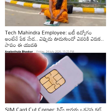
Tech Mahindra Employee: ఐటీ ఉద్యోగం
అంటేనే పేక మేడ.. ఎప్పుడు ఊడుతుందో ఎవరికి ఎరుక..
పాపం ఈ యువతి
Anabothula Bhaskar
-
Friday, 24 July 2026, 15:25 PM
SIM Card Cut Corner: సిమ్ కార్డుకు ఒకవైపు కట్