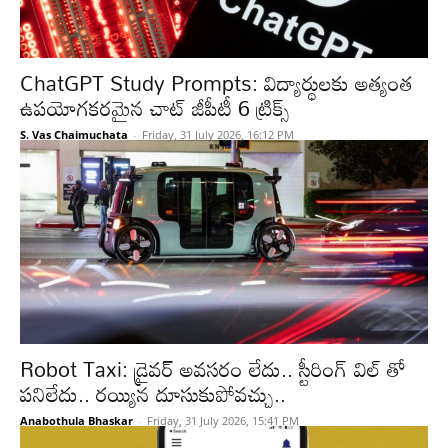
ChatGPT Study Prompts: విద్యార్థులకు అత్యంత
ఉపయోగకరమైన చాట్ జీపీటీ 6 ట్రిక్స్
S. Vas Chaimuchata
-
Friday, 31 July 2026, 16:12 PM
Robot Taxi: డ్రైవర్ అవసరం లేదు.. స్టీరింగ్ విల్ తో
పనిలేదు.. రయ్యిన దూసుకుపోవచ్చు..
Anabothula Bhaskar
-
Friday, 31 July 2026, 15:41 PM