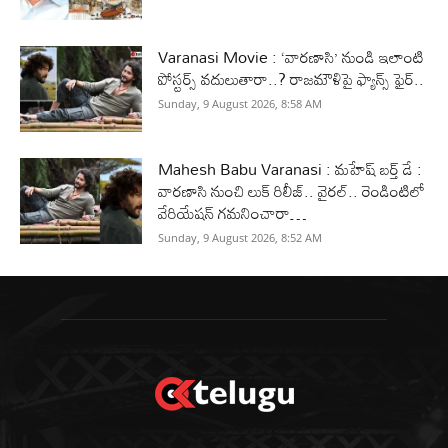
Varanasi Movie : ‘వారణాసి’ నుండి ఇలాంటి
పోస్టర్స్ వదులుతారా..? రాజమౌళిపై ఫ్యాన్స్ ఫైర్..
Sunday, 9 August 2026, 8:58 AM
Mahesh Babu Varanasi : మహేష్ బర్త్ డే :
వారణాసి నుంచి లుక్ రిలీజ్.. వైరల్.. రెండింటిలో
వేరియేషన్ గమనించారా…
Sunday, 9 August 2026, 8:52 AM