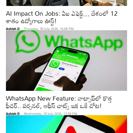
AI Impact On Jobs: ఏఐ ఎఫెక్ట్‌… దేశంలో 12
శాతం ఉద్యోగాలు ఊస్ట్‌!
Ashish D
-
Thursday, 30 July 2026, 16:06 PM
WhatsApp New Feature: వాట్సాప్‌లో కొత్త
ఫీచర్‌.. పర్సనల్, ఆఫీస్‌ చాట్స్‌ ఇక ఒకే చోట!
Ashish D
-
Wednesday, 29 July 2026, 13:58 PM