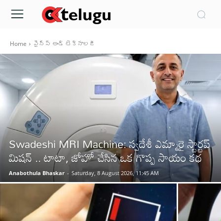
Home
సైన్స్‌ అండ్‌ టెక్నాలజీ
Swadeshi MRI Machine: స్వదేశీ ఎమ్మారై స్టార్టప్
మిషన్ .. టాటా, జోహో చేసిన ఒక గొప్ప సాయం కథ
Anabothula Bhaskar
-
Saturday, 8 August 2026, 11:45 AM