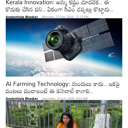
Kerala Innovation: అమ్మ కష్టం చూడలేక.. ఈ
కొడుకు చేసిన పని.. ఏకంగా సీఎం చప్పట్లు కొట్టాడు..
Anabothula Bhaskar
-
Monday, 27 July 2026, 17:17 PM
AI Farming Technology: మందులు కాదు.. ఇకపై
పంటలు పండాలంటే ఈ కెమెరాలే కావాలి..
Anabothula Bhaskar
-
Saturday, 25 July 2026, 9:53 AM