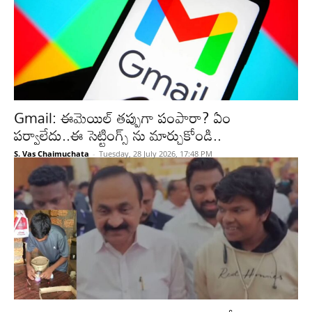
Gmail: ఈమెయిల్ తప్పుగా పంపారా? ఏం
పర్వాలేదు..ఈ సెట్టింగ్స్ ను మార్చుకోండి..
S. Vas Chaimuchata
-
Tuesday, 28 July 2026, 17:48 PM