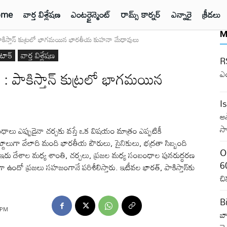
ome
వార్త విశ్లేషణ
ఎంటర్టైన్మెంట్
రామ్స్ కార్నర్
ఎన్నారై
క్రీడలు
M
ాకిస్తాన్ కుట్రలో భాగమయిన భారతీయ కుహనా మేధావులు
టాక్
వార్త విశ్లేషణ
RS
 పాకిస్తాన్ కుట్రలో భాగమయిన
ఎ
I
అ
సా
ాలు ఎప్పుడైనా చర్చకు వస్తే ఒక విషయం మాత్రం ఎప్పటికీ
దాలుగా వేలాది మంది భారతీయ పౌరులు, సైనికులు, భద్రతా సిబ్బంది
O
ల్లో ఇరు దేశాల మధ్య శాంతి, చర్చలు, ప్రజల మధ్య సంబంధాల పునరుద్ధరణ
60
 ఉందో ప్రజలు సహజంగానే పరిశీలిస్తారు. ఇటీవల భారత్, పాకిస్తాన్‌కు
చి
B
5 PM
బా