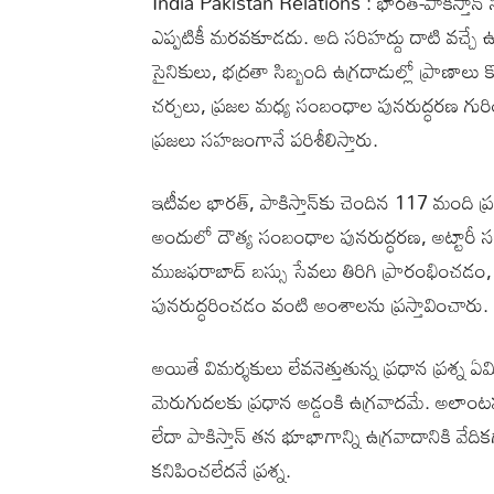
India Pakistan Relations : భారత్-పాకిస్తాన్
ఎప్పటికీ మరవకూడదు. అది సరిహద్దు దాటి వచ్చే 
సైనికులు, భద్రతా సిబ్బంది ఉగ్రదాడుల్లో ప్రాణాలు
చర్చలు, ప్రజల మధ్య సంబంధాల పునరుద్ధరణ గుర
ప్రజలు సహజంగానే పరిశీలిస్తారు.
ఇటీవల భారత్, పాకిస్తాన్‌కు చెందిన 117 మంది 
అందులో దౌత్య సంబంధాల పునరుద్ధరణ, అట్టారీ సర
ముజఫరాబాద్ బస్సు సేవలు తిరిగి ప్రారంభించడం, క
పునరుద్ధరించడం వంటి అంశాలను ప్రస్తావించారు.
అయితే విమర్శకులు లేవనెత్తుతున్న ప్రధాన ప్రశ్న ఏమి
మెరుగుదలకు ప్రధాన అడ్డంకి ఉగ్రవాదమే. అలాంటప్
లేదా పాకిస్తాన్ తన భూభాగాన్ని ఉగ్రవాదానికి వ
కనిపించలేదనే ప్రశ్న.