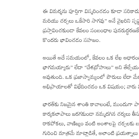
ఈ విమర్శను పూర్తిగా విస్మరించడం కూడా సరికా
మరియు చర్చలు ఒకేసారి సాగవు” అనే వైఖరిని స్పష్టం
ప్రస్తావించకుండా కేవలం సంబంధాల పునరుద్ధరణకే 
కొందరు భావించడం సహజం.
అయితే అదే సమయంలో, కేవలం ఒక లేఖ ఆధారంగా ఆ
భాగమయ్యారు” లేదా “దేశద్రోహులు” అని తేల్చే
అవుతుంది. ఒక ప్రజాస్వామ్యంలో పౌరులు లేదా మే
అభిప్రాయాలతో విభేదించడం ఒక విషయం; వారు వి
భారత్‌కు నిజమైన శాంతి కావాలంటే, ముందుగా ప
కార్యకలాపాలు జరగకుండా నమ్మదగిన చర్యలు తీసుక
రాకపోకలు, వాణిజ్యం వంటి అంశాలపై చర్చలకు బలమై
గురించి మాత్రమే మాట్లాడితే, అలాంటి ప్రయత్నా