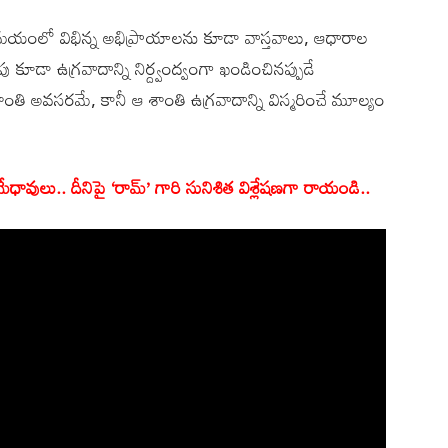
యంలో విభిన్న అభిప్రాయాలను కూడా వాస్తవాలు, ఆధారాల
 కూడా ఉగ్రవాదాన్ని నిర్ద్వంద్వంగా ఖండించినప్పుడే
తి అవసరమే, కానీ ఆ శాంతి ఉగ్రవాదాన్ని విస్మరించే మూల్యం
వులు.. దీనిపై ‘రామ్’ గారి సునిశిత విశ్లేషణగా రాయండి..