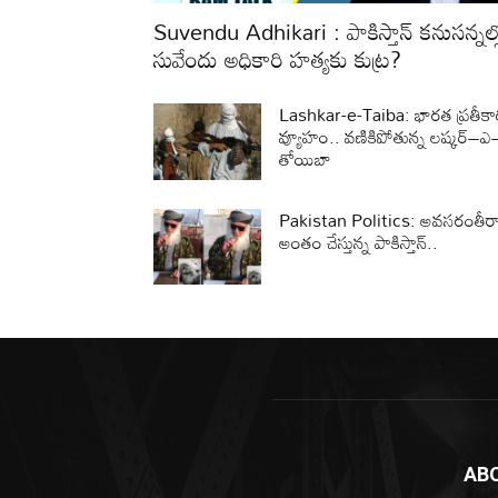
Suvendu Adhikari : పాకిస్తాన్ కనుసన్నల్
సువేందు అధికారి హత్యకు కుట్ర?
Lashkar-e-Taiba: భారత ప్రతీక
వ్యూహం.. వణికిపోతున్న లష్కర్‌–ఎ
తోయిబా
Pakistan Politics: అవసరంతీర
అంతం చేస్తున్న పాకిస్తాన్‌..
AB