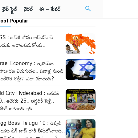
లైఫ్ స్టైల్
వైరల్
ఈ – పేపర్
ost Popular
S : జెన్‌జీ కోసం ఆర్‌ఎస్‌ఎస్‌
ందుకు ఆరాటపడుతోంది..
srael Economy : ఇజ్రాయెల్‌
సాధారణ ఎదుగుదల.. సవాళ్ల నుంచి
ంకేతిక శక్తిగా ఎలా మారింది?
ld City Hyderabad : అతడికి
.. ఆమెకు 25.. ఇద్దరికీ పెళ్లి..
వరికి జరిగింది ఇదీ
igg Boss Telugu 10 : ఉప్పల్
లును బిగ్ బాస్ లోకి తీసుకోవాలట..