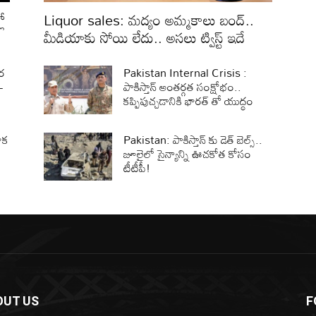
లో
Liquor sales: మద్యం అమ్మకాలు బంద్..
మీడియాకు సోయి లేదు.. అసలు ట్విస్ట్ ఇదే
ార
Pakistan Internal Crisis :
–
పాకిస్తాన్‌ అంతర్గత సంక్షోభం..
కప్పిపుచ్చడానికి భారత్ తో యుద్ధం
ాక
Pakistan: పాకిస్తాన్‌ కు డెత్ బెల్స్..
జూలైలో సైన్యాన్ని ఊచకోత కోసం
టీటీపీ!
OUT US
F