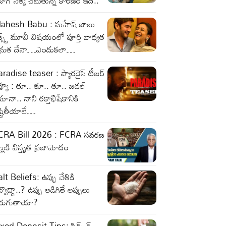
జాగ్ సత్య చెబుతున్న కారణం ఇదే..
ahesh Babu : మహేష్ బాబు
క్స్ట్ మూవీ విషయంలో పూర్తి బాధ్యత
మ్రత దేనా…ఎందుకలా…
radise teaser : ప్యారడైస్ టీజర్
వ్యూ : తూ.. తూ.. తూ.. జడల్
ానా.. నాని రక్తాభిషేకానికి
ష్టితీయాలే…
CRA Bill 2026 : FCRA సవరణ
ల్లుకి విస్తృత ప్రజామోదం
lt Beliefs: ఉప్పు చేతికి
్వొద్దా..? ఉప్పు అడిగితే అప్పులు
ెరుగుతాయా?
xed Deposit Tips: ఫిక్స్ డ్