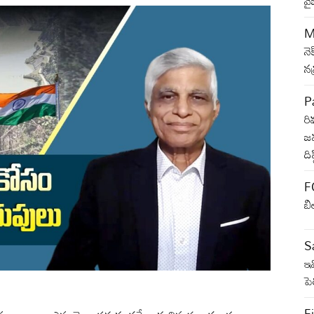
వై
M
నె
న
Pa
రి
జమ
ది
F
బి
Sa
ఇవ
ప
Fi