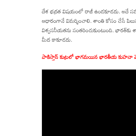
దేశ భద్రత విషయంలో రాజీ ఉండకూడదు. అదే సమ
ఆధారంగానే విమర్శించాలి. శాంతి కోసం చేసే పిలుపు
విశ్వసనీయతను సంతరించుకుంటుంది. భారత్‌కు శాం
మీద కాకూడదు.
పాకిస్తాన్ కుట్రలో భాగమయిన భారతీయ కుహనా మేధా