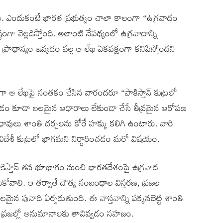
దు. ఎందుకంటే భారత ప్రభుత్వం చాలా కాలంగా “ఉగ్రవాదం
గా వెల్లడిస్తోంది. అలాంటి నేపథ్యంలో ఉగ్రవాదాన్ని
ప్రాధాన్యం ఇవ్వడం వల్ల ఆ లేఖ ఏకపక్షంగా కనిపిస్తోందని
 లేఖపై సంతకం చేసిన వారందరూ “పాకిస్తాన్ కుట్రలో
యడం కూడా బలమైన ఆధారాలు లేకుండా చేసే తీవ్రమైన ఆరోపణ
ధావులు శాంతి చర్చలను కోరే హక్కు కలిగి ఉంటారు. వారి
దేశీ కుట్రలో భాగమని నిర్ధారించడం మరో విషయం.
ాకిస్తాన్ తన భూభాగం నుంచి భారతదేశంపై ఉగ్రవాద
ోవాలి. ఆ తర్వాతే దౌత్య సంబంధాల విస్తరణ, ప్రజల
న పునాది ఏర్పడుతుంది. ఈ వాస్తవాన్ని పక్కనబెట్టి శాంతి
లు ప్రజల్లో అనుమానాలకు తావివ్వడం సహజం.