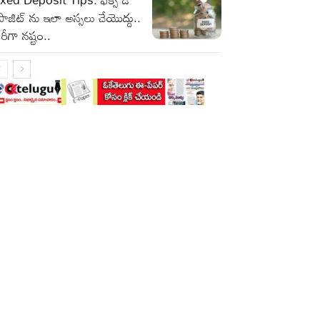
పాజిట్ ను ఇలా అస్సలు చేయొద్దు..
రీగా నష్టం..