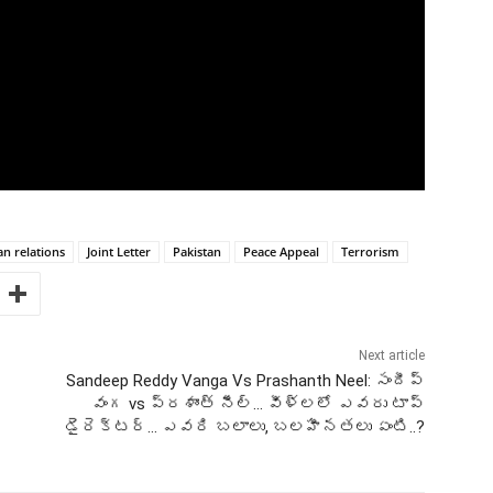
an relations
Joint Letter
Pakistan
Peace Appeal
Terrorism
Next article
Sandeep Reddy Vanga Vs Prashanth Neel: సందీప్
వంగ vs ప్రశాంత్ నీల్… వీళ్లలో ఎవరు టాప్
డైరెక్టర్… ఎవరి బలాలు, బలహీనతలు ఏంటి..?