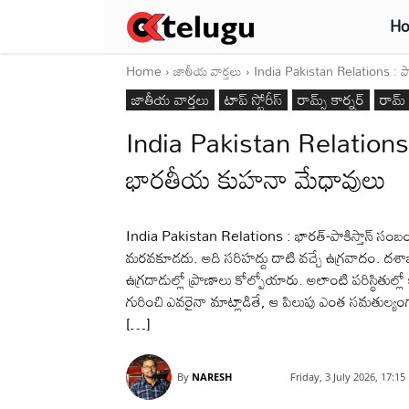
H
Home
జాతీయ వార్తలు
India Pakistan Relations : ప
జాతీయ వార్తలు
టాప్ స్టోరీస్
రామ్స్ కార్నర్
రామ్ 
India Pakistan Relations :
భారతీయ కుహనా మేధావులు
India Pakistan Relations : భారత్-పాకిస్తాన్ సంబంధ
మరవకూడదు. అది సరిహద్దు దాటి వచ్చే ఉగ్రవాదం. దశాబ్
ఉగ్రదాడుల్లో ప్రాణాలు కోల్పోయారు. అలాంటి పరిస్థితు
గురించి ఎవరైనా మాట్లాడితే, ఆ పిలుపు ఎంత సమతుల్యంగా
[…]
By
NARESH
Friday, 3 July 2026, 17:1