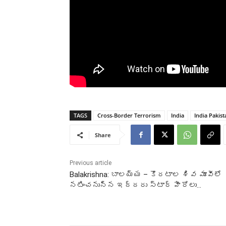
TAGS
Cross-Border Terrorism
India
India Pakist
Share
Previous article
Balakrishna: బాలయ్య – కొరటాల శివ మూవీలో
నటించనున్న ఇద్దరు స్టార్ హీరోలు…