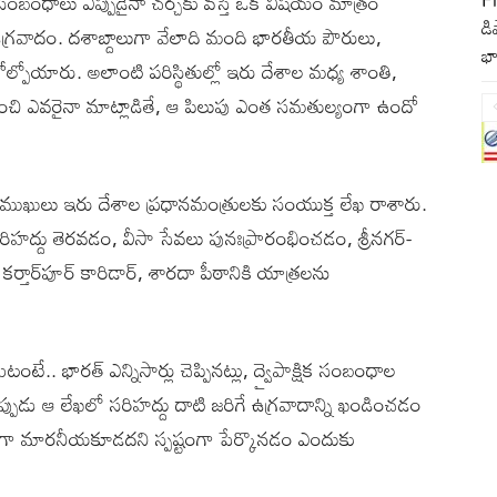
 సంబంధాలు ఎప్పుడైనా చర్చకు వస్తే ఒక విషయం మాత్రం
డి
ఉగ్రవాదం. దశాబ్దాలుగా వేలాది మంది భారతీయ పౌరులు,
భా
 కోల్పోయారు. అలాంటి పరిస్థితుల్లో ఇరు దేశాల మధ్య శాంతి,
ించి ఎవరైనా మాట్లాడితే, ఆ పిలుపు ఎంత సమతుల్యంగా ఉందో
ప్రముఖులు ఇరు దేశాల ప్రధానమంత్రులకు సంయుక్త లేఖ రాశారు.
ిహద్దు తెరవడం, వీసా సేవలు పునఃప్రారంభించడం, శ్రీనగర్-
ర్తార్‌పూర్ కారిడార్, శారదా పీఠానికి యాత్రలను
టంటే.. భారత్ ఎన్నిసార్లు చెప్పినట్లు, ద్వైపాక్షిక సంబంధాల
పుడు ఆ లేఖలో సరిహద్దు దాటి జరిగే ఉగ్రవాదాన్ని ఖండించడం
ేదికగా మారనీయకూడదని స్పష్టంగా పేర్కొనడం ఎందుకు