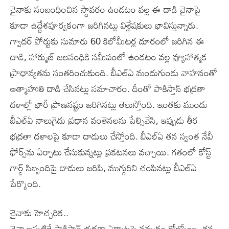
చైనాకు సంబంధించిన స్థావరం ఉండటం వల్ల ఈ దాడి చైనాపై
కూడా ఉద్దేశపూర్వకంగా జరిగినట్లు విశ్లేషకులు భావిస్తున్నారు.
గ్వాదర్‌ పోర్టుకు సుమారు 60 కిలోమీటర్ల దూరంలో జరిగిన ఈ
దాడి, హార్ముజ్‌ జలసంధికి సమీపంలో ఉండటం వల్ల వ్యూహాత్మక
ప్రాధాన్యతను సంతరించుకుంది. బీఎల్‌ఏ మందుగుండు వాహనంతో
ఆత్మాహుతి దాడి చేసినట్లు సమాచారం. దీంతో పాకిస్తాన్‌ భద్రతా
దళాల్లో భారీ ప్రాణనష్టం జరిగినట్లు తెలుస్తోంది. ఇంతకు ముందు
బీఎల్‌ఏ నాలుగైదు ప్రధాన వంతెనలను పేల్చివేసి, ఇప్పుడు తీర
భద్రతా దళాలపై కూడా దాడులు చేస్తోంది. బీఎల్‌ఏ తన స్వంత నేవీ
ఫోర్స్‌ను ఏర్పాటు చేసుకున్నట్లు ప్రకటనలు వచ్చాయి. గతంలో కోస్ట్‌
గార్డ్‌ సిబ్బందిపై దాడులు జరిపి, ముగ్గురిని చంపినట్లు బీఎల్‌ఏ
పేర్కొంది.
చైనాకు హెచ్చరిక..
చైనా ఇప్పటికే పాకిస్తాన్‌ భద్రతా ఏర్పాట్లపై నమ్మకం కోల్పోయి, తన