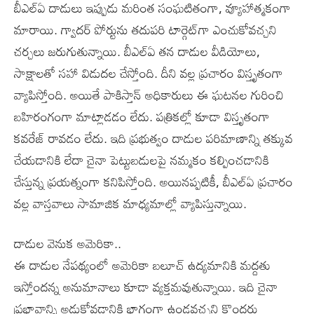
బీఎల్‌ఏ దాడులు ఇప్పుడు మరింత సంఘటితంగా, వ్యూహాత్మకంగా
మారాయి. గ్వాదర్‌ పోర్టును తదుపరి టార్గెట్‌గా ఎంచుకోవచ్చని
చర్చలు జరుగుతున్నాయి. బీఎల్‌ఏ తన దాడుల వీడియోలు,
సాక్షాలతో సహా విడుదల చేస్తోంది. దీని వల్ల ప్రచారం విస్తృతంగా
వ్యాపిస్తోంది. అయితే పాకిస్తాన్‌ అధికారులు ఈ ఘటనల గురించి
బహిరంగంగా మాట్లాడడం లేదు. పత్రికల్లో కూడా విస్తృతంగా
కవరేజ్‌ రావడం లేదు. ఇది ప్రభుత్వం దాడుల పరిమాణాన్ని తక్కువ
చేయడానికి లేదా చైనా పెట్టుబడులపై నమ్మకం కల్పించడానికి
చేస్తున్న ప్రయత్నంగా కనిపిస్తోంది. అయినప్పటికీ, బీఎల్‌ఏ ప్రచారం
వల్ల వాస్తవాలు సామాజిక మాధ్యమాల్లో వ్యాపిస్తున్నాయి.
దాడుల వెనుక అమెరికా..
ఈ దాడుల నేపథ్యంలో అమెరికా బలూచ్‌ ఉద్యమానికి మద్దతు
ఇస్తోందన్న అనుమానాలు కూడా వ్యక్తమవుతున్నాయి. ఇది చైనా
ప్రభావాన్ని అడ్డుకోవడానికి భాగంగా ఉండవచ్చని కొందరు