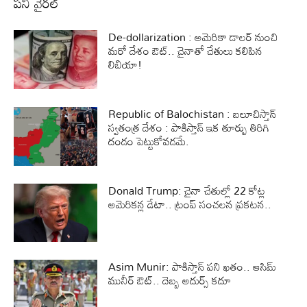
పని వైరల్
De-dollarization : అమెరికా డాలర్‌ నుంచి
మరో దేశం ఔట్‌.. చైనాతో చేతులు కలిపిన
లిబియా!
Republic of Balochistan : బలూచిస్తాన్
స్వతంత్ర దేశం : పాకిస్తాన్ ఇక తూర్పు తిరిగి
దండం పెట్టుకోవడమే.
Donald Trump: చైనా చేతుల్లో 22 కోట్ల
అమెరికన్ల డేటా.. ట్రంప్‌ సంచలన ప్రకటన..
Asim Munir: పాకిస్తాన్‌ పని ఖతం.. ఆసిమ్‌
మునీర్‌ ఔట్‌.. దెబ్బ అదుర్స్‌ కదూ