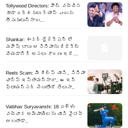
Tollywood Directors: హిట్ వచ్చిన
కూడా దర్శకులు గ్యాప్ ఎందుకు
తీసుకుంటున్నారు…
Shankar: శంకర్ డైరెక్షన్ లో
మహేష్ బాబు ఆ సినిమాను రిజెక్ట్
చేయడానికి అసలు కారణం ఇదే…
Reels Scam: మీ రీల్స్ చూసి.. సినిమా
ఛాన్స్ ఇస్తామన్నారా.. ఈ ఇన్
ఫ్లూయన్సర్ చెబుతోందో తెలుసా..
Vaibhav Suryavanshi: 18 ఏళ్ళు
వచ్చాక అమ్మాయిలను చూసి వైభవ్
ఆగుతాడా..