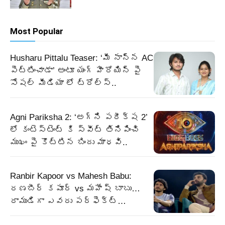
Most Popular
Husharu Pittalu Teaser: ‘మీ నాన్న AC
పెట్టించాడా’ అంటూ యంగ్ హీరోయిన్ పై
సోషల్ మీడియా లో ట్రోల్స్..
Agni Pariksha 2: ‘అగ్ని పరీక్ష 2’
లో కంటెస్టెంట్ కి స్వీట్ తినిపించి
ముఖం పై కొట్టిన బిందు మాధవి..
Ranbir Kapoor vs Mahesh Babu:
రణబీర్ కపూర్ vs మహేష్ బాబు…
రాముడిగా ఎవరు పర్ఫెక్ట్…