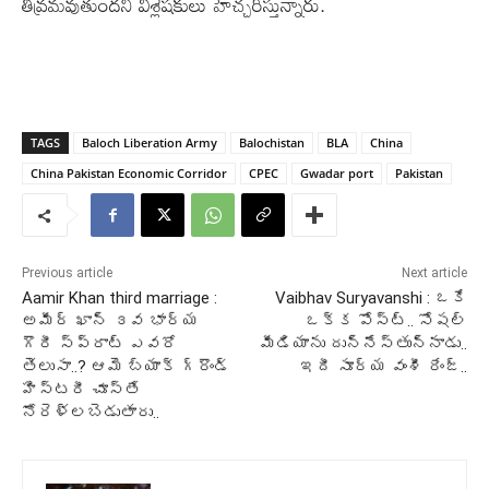
తీవ్రమవుతుందని విశ్లేషకులు హెచ్చరిస్తున్నారు.
TAGS
Baloch Liberation Army
Balochistan
BLA
China
China Pakistan Economic Corridor
CPEC
Gwadar port
Pakistan
Previous article
Next article
Aamir Khan third marriage :
Vaibhav Suryavanshi : ఒకే
అమీర్ ఖాన్ ౩వ భార్య
ఒక్క పోస్ట్.. సోషల్
గౌరీ స్ప్రాట్ ఎవరో
మీడియాను దున్నేస్తున్నాడు..
తెలుసా..? ఆమె బ్యాక్ గ్రౌండ్
ఇదీ సూర్య వంశీ రేంజ్..
హిస్టరీ చూస్తే
నోరెళ్లబెడుతారు..