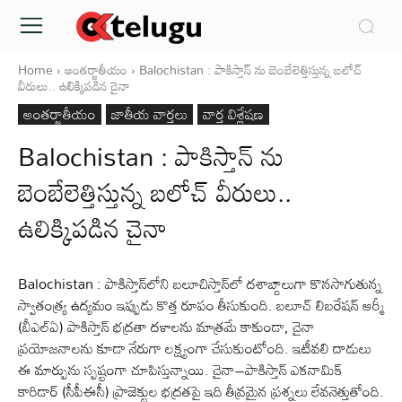
Home
అంతర్జాతీయం
Balochistan : పాకిస్తాన్ ను బెంబేలెత్తిస్తున్న బలోచ్
వీరులు.. ఉలిక్కిపడిన చైనా
అంతర్జాతీయం
జాతీయ వార్తలు
వార్త విశ్లేషణ
Balochistan : పాకిస్తాన్ ను
బెంబేలెత్తిస్తున్న బలోచ్ వీరులు..
ఉలిక్కిపడిన చైనా
Balochistan : పాకిస్తాన్‌లోని బలూచిస్తాన్‌లో దశాబ్దాలుగా కొనసాగుతున్న
స్వాతంత్య్ర ఉద్యమం ఇప్పుడు కొత్త రూపం తీసుకుంది. బలూచ్‌ లిబరేషన్‌ ఆర్మీ
(బీఎల్‌ఏ) పాకిస్తాన్‌ భద్రతా దళాలను మాత్రమే కాకుండా, చైనా
ప్రయోజనాలను కూడా నేరుగా లక్ష్యంగా చేసుకుంటోంది. ఇటీవలి దాడులు
ఈ మార్పును స్పష్టంగా చూపిస్తున్నాయి. చైనా–పాకిస్తాన్‌ ఎకనామిక్‌
కారిడార్‌ (సీపీఈసీ) ప్రాజెక్టుల భద్రతపై ఇది తీవ్రమైన ప్రశ్నలు లేవనెత్తుతోంది.