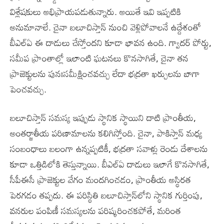
విశ్లేషకులు అభిప్రాయపడుతున్నారు. అయితే ఇవి ఇప్పటికి
అనుమానాలే. చైనా బలూచిస్తాన్‌ నుంచి వెళ్లిపోవాలనే ఉద్దేశంతో
బీఎల్‌ఏ ఈ దాడులు చేస్తోందని కూడా భావన ఉంది. గ్వాదర్‌ పోర్టు,
సమీప ప్రాంతాల్లో ఇలాంటి ఘటనలు కొనసాగితే, చైనా తన
ప్రాజెక్టులను పునఃసమీక్షించవచ్చు లేదా భద్రతా ఖర్చులను బాగా
పెంచవచ్చు.
బలూచిస్తాన్‌ సమస్య ఇప్పుడు స్థానిక స్థాయిని దాటి ప్రాంతీయ,
అంతర్జాతీయ పరిణామాలను కలిగిస్తోంది. చైనా, పాకిస్తాన్‌ మధ్య
సంబంధాలు బలంగా ఉన్నప్పటికీ, భద్రతా సవాళ్లు రెండు దేశాలను
కూడా ఒత్తిడిలోకి తెస్తున్నాయి. బీఎల్‌ఏ దాడులు ఇలాగే కొనసాగితే,
సీపీఈసీ ప్రాజెక్టుల వేగం మందగించడం, ప్రాంతీయ అస్థిరత
పెరగడం తప్పదు. ఈ పరిస్థితి బలూచిస్తాన్‌లోని స్థానిక గుర్తింపు,
వనరుల పంపిణీ సమస్యలను పరిష్కరించకపోతే, మరింత