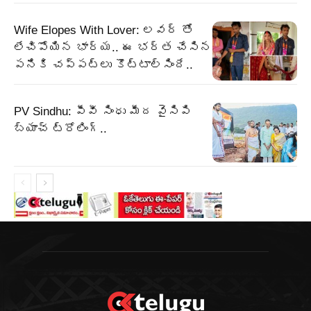
Wife Elopes With Lover: లవర్ తో
లేచిపోయిన భార్య.. ఈ భర్త చేసిన
పనికి చప్పట్లు కొట్టాల్సిందే..
PV Sindhu: పీవీ సింధు మీద వైసిపి
బ్యాచ్ ట్రోలింగ్..