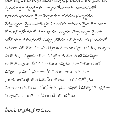
స్వంత రక్షణ వ్యవస్థలను ఏర్పాటు చేసుకుంది. అయినప్పటికీ,
ఇలాంటి ఘటనలు చైనా పెట్టుబడుల భద్రతను ప్రశ్నార్థకం
చేస్తున్నాయి. చైనా–పాకిస్తాన్‌ ఎకనామిక్‌ కారిడార్‌ చైనా బెల్ట్‌ అండ్‌
రోడ్‌ ఇనిషియేటివ్‌లో కీలక భాగం. గ్వాదర్‌ పోర్టు ద్వారా చైనాకు
అరేబియన్‌ సముద్రంలో ప్రత్యక్ష ప్రవేశం లభిస్తుంది. ఈ ప్రాంతంలో
దాడులు పెరగడం వల్ల ప్రాజెక్టుల అమలు ఆలస్యం కావడం, ఖర్చులు
పెరగడం, పెట్టుబడిదారుల నమ్మకం తగ్గడం వంటి సమస్యలు
తలెత్తుతున్నాయి. బీఎల్‌ఏ దాడులు ఇప్పుడు చైనా నియంత్రణలో
ఉన్నట్లు భావించే ప్రాంతాల్లోకి విస్తరించాయి. ఇది చైనా
ప్రణాళికలను భంగపరచడమే కాకుండా, పాకిస్తాన్‌తో చైనా
సంబంధాలను కూడా పరీక్షిస్తోంది. చైనా ఇప్పటికే ఉలిక్కిపడి, భద్రతా
ఏర్పాట్లను మరింత బలోపేతం చేసుకుంటోంది.
బీఎల్‌ఏ వ్యూహాత్మక దాడులు..