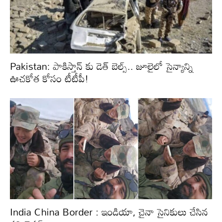
Pakistan: పాకిస్తాన్‌ కు డెత్ బెల్స్.. జూలైలో సైన్యాన్ని
ఊచకోత కోసం టీటీపీ!
India China Border : ఇండియా, చైనా సైనికులు చేసిన