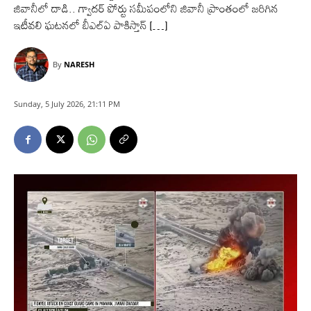
జివానీలో దాడి.. గ్వాదర్‌ పోర్టు సమీపంలోని జివానీ ప్రాంతంలో జరిగిన
ఇటీవలి ఘటనలో బీఎల్‌ఏ పాకిస్తాన్‌ […]
By
NARESH
Sunday, 5 July 2026, 21:11 PM