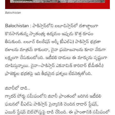
Balochistan
Balochistan : పాకిస్తాన్‌లోని బలూచిస్తాన్‌లో దశాబ్దాలుగా
కొనసాగుతున్న స్వాతంత్య్ర ఉద్యమం ఇప్పుడు కొత్త రూపం
తీసుకుంది. బలూచ్‌ లిబరేషన్‌ ఆర్మీ (బీఎల్‌ఏ) పాకిస్తాన్‌ భద్రతా
దళాలను మాత్రమే కాకుండా, చైనా ప్రయోజనాలను కూడా నేరుగా
లక్ష్యంగా చేసుకుంటోంది. ఇటీవలి దాడులు ఈ మార్పును స్పష్టంగా
చూపిస్తున్నాయి. చైనా–పాకిస్తాన్‌ ఎకనామిక్‌ కారిడార్‌ (సీపీఈసీ)
ప్రాజెక్టుల భద్రతపై ఇది తీవ్రమైన ప్రశ్నలు లేవనెత్తుతోంది.
జివానీలో దాడి..
గ్వాదర్‌ పోర్టు సమీపంలోని జివానీ ప్రాంతంలో జరిగిన ఇటీవలి
ఘటనలో బీఎల్‌ఏ పాకిస్తాన్‌ సైన్యానికి చెందిన రాడార్‌ స్టేషన్,
ఎయిర్‌ స్టేషన్‌ ఔట్‌పోస్టుపై దాడి చేసింది. ఈ ప్రాంతానికి సమీపంలో