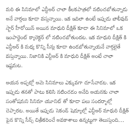
మరి ఈ సినిమాలో ఎన్టీఆర్ చాలా కీలకపాత్రలో నటించబోతున్నాడు
అనే వార్తలు కూడా వస్తున్నాయి. ఇక ఇదిలా ఉంటే ఇప్పుడు బాలీవుడ్
స్టార్ హీరోయిన్ అయిన మాధురి దీక్షిత్ కూడా ఈ సినిమాలో ఒక
ఇంపార్టెంట్ క్యారెక్టర్ లో నటించబోతుందట. ఇక మాధురి దీక్షిత్ కి
ఎన్టీఆర్ కి మధ్య కొన్ని సీన్లు కూడా ఉండబోతున్నాయనే వార్తలైతే
వస్తున్నాయి. నిజానికి ఎన్టీఆర్ కి మాధురి దీక్షిత్ అంటే చాలా
ఇష్టమట.
ఆయన అప్పట్లో ఆమె సినిమాలు ఎక్కువగా చూసేవాడట. ఇక
ఇప్పుడు తనతో పాటు కలిసి నటించడం అనేది ఆయనకు చాలా
సంతోషమని సినిమా యూనిట్ తో కూడా పలు సందర్భాల్లో
చెప్పారట. అయితే ఇప్పుడు సెకండ్ షెడ్యూల్లో ఎన్టీఆర్ మాధురి దీక్షిత్
పైన కొన్ని సీన్స్ చిత్రీకరించే అవకాశాలు ఉన్నట్టుగా తెలుస్తుంది…