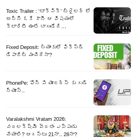
Toxic Trailer : ‘టాక్సిక్’ ట్రైలర్ లో
అన్ని ఓకే కానీ ఆ విషయంలో
క్లారిటీ ఉంటే బాగుండేది…
Fixed Deposit: బ్యాంకులో ఫిక్స్డ్
డిపాజిట్ మంచిదేనా?
PhonePe: ఫోన్ పే యూజర్స్ కు గుడ్
న్యూస్..
Varalakshmi Vratam 2026:
వరలక్ష్మీ వ్రతం ఎప్పుడు
చేయాలి? ఆగస్టు 21నా.. 28నా?