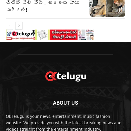
చేతిలో సెల్ ఫోన్.. అరగంట పాటు
చుక్కలే!
ABOUT US
OkTelugu is your news, entertainment, music fashion
website. We provide you with the latest breaking news and
videos straight from the entertainment industry.