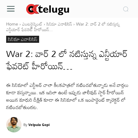
Home
ఎంటర్టైన్మెంట్
సినిమా ఎనాలిసిస్
War 2: వార్ 2 లో నటిస్తున్న
ఎన్టీయార్ ఫేవరెట్ హీరోయిన్...
సినిమా ఎనాలిసిస్
War 2: వార్ 2 లో నటిస్తున్న ఎన్టీయార్
ఫేవరెట్ హీరోయిన్…
ఈ సినిమాలో ఎన్టీఆర్ చాలా కీలకపాత్రలో నటించబోతున్నాడు అనే వార్తలు
కూడా వస్తున్నాయి. ఇక ఇదిలా ఉంటే ఇప్పుడు బాలీవుడ్ స్టార్ హీరోయిన్
అయిన మాధురి దీక్షిత్ కూడా ఈ సినిమాలో ఒక ఇంపార్టెంట్ క్యారెక్టర్ లో
నటించబోతుందట.
By
Velpula Gopi