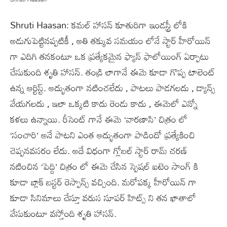
Shruti Haasan: కమల్ హాసన్ కూతురిగా ఇండస్ట్రీ లోకి
అడుగుపెట్టినప్పటికీ , అతి తక్కువ సమయం లోనే స్టార్ హీరోయిన్
గా ఎదిగి తనకంటూ ఒక ప్రత్యేకమైన ఫ్యాన్ ఫాలోయింగ్ ఏర్పాటు
చేసుకుంది శృతి హాసన్. తండ్రి లాగానే ఈమె కూడా గొప్ప టాలెంట్
ఉన్న ఆర్టిస్ట్. అద్భుతంగా నటించలేదు , పాటలు పాడగలదు , డ్యాన్స్
వేయగలదు , ఇలా ఒక్కటి కాదు రెండు కాదు , ఈమెలో ఎన్నో
కళలు ఉన్నాయి. రీసెంట్ గానే ఈమె ‘వారణాసి’ చిత్రం లో
‘సంచారి’ అనే పాటని ఎంత అద్భుతంగా పాడిందో ప్రత్యేకించి
చెప్పనవసరం లేదు. అదే విధంగా గ్లోబల్ స్టార్ రామ్ చరణ్
నటించిన ‘పెద్ది’ చిత్రం లో ఈమె చేసిన స్పెషల్ ఐటెం సాంగ్ కి
కూడా బ్లాక్ బస్టర్ రెస్పాన్స్ వచ్చింది. మరోపక్క హీరోయిన్ గా
కూడా సినిమాలు చేస్తూ వరుస సూపర్ హిట్స్ ని తన ఖాతాలో
వేసుకుంటూ వస్తోంది శృతి హాసన్.