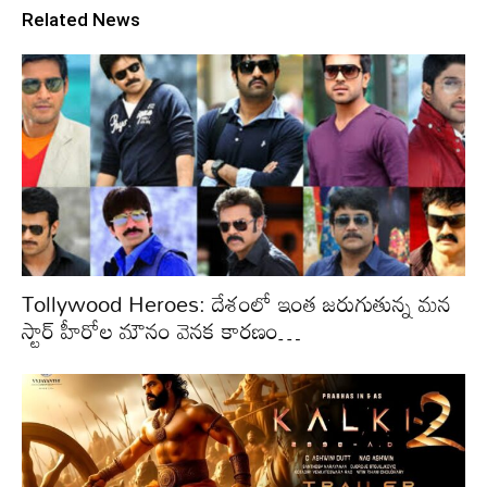
Related News
Tollywood Heroes: దేశంలో ఇంత జరుగుతున్న మన
స్టార్ హీరోల మౌనం వెనక కారణం…