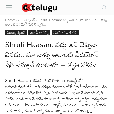
Home
ఎంటర్టైన్మెంట్
Shruti Haasan: వద్దు అని చెప్పినా వినడు.. మా నాన్న
అలాంటి వీడియోస్ షేర్ చేస్తూనే...
ఎంటర్టైన్మెంట్
మూవీ గాసిప్స్
సినిమా ఎనాలిసిస్
Shruti Haasan: వద్దు అని చెప్పినా
వినడు.. మా నాన్న అలాంటి వీడియోస్
షేర్ చేస్తూనే ఉంటాడు – శృతి హాసన్
Shruti Haasan: కమల్ హాసన్ కూతురిగా ఇండస్ట్రీ లోకి
అడుగుపెట్టినప్పటికీ , అతి తక్కువ సమయం లోనే స్టార్ హీరోయిన్ గా ఎదిగి
తనకంటూ ఒక ప్రత్యేకమైన ఫ్యాన్ ఫాలోయింగ్ ఏర్పాటు చేసుకుంది శృతి
హాసన్. తండ్రి లాగానే ఈమె కూడా గొప్ప టాలెంట్ ఉన్న ఆర్టిస్ట్. అద్భుతంగా
నటించలేదు , పాటలు పాడగలదు , డ్యాన్స్ వేయగలదు , ఇలా ఒక్కటి కాదు
రెండు కాదు , ఈమెలో ఎన్నో కళలు ఉన్నాయి. రీసెంట్ గానే […]