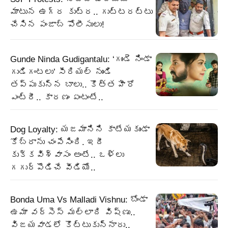
మాటున ఉగ్ర కుట్ర.. గుట్టరట్టు
చేసిన పంజాబ్‌ పోలీసులు!
Gunde Ninda Gudigantalu: ‘గుండె నిండా
గుడిగంటలు’ సీరియల్ నుండి
తప్పుకున్న బాలు.. కొత్త హీరో
ఎంట్రీ.. కారణం ఏంటంటే..
Dog Loyalty: యజమానిని కాటేయకుండా
కోబ్రాను చంపేసింది. ఇదీ
కుక్కవిశ్వాసం అంటే.. ఒళ్లు
గగుర్పొడిచే వీడియో..
Bonda Uma Vs Malladi Vishnu: బోండా
ఉమా వర్సెస్ మల్లాది విష్ణు..
విజయవాడలో కొట్టుకున్నారు..