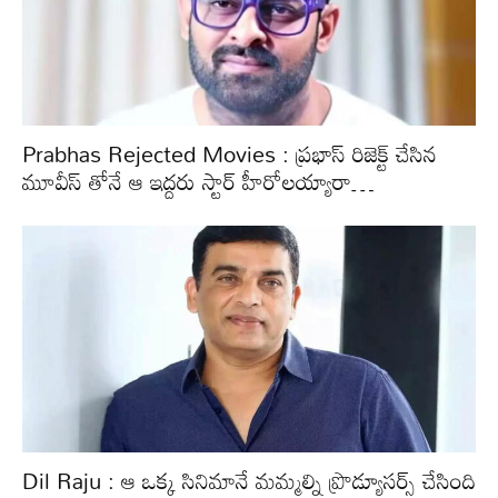
Prabhas Rejected Movies : ప్రభాస్ రిజెక్ట్ చేసిన
మూవీస్ తోనే ఆ ఇద్దరు స్టార్ హీరోలయ్యారా…
Dil Raju : ఆ ఒక్క సినిమానే మమ్మల్ని ప్రొడ్యూసర్స్ చేసింది