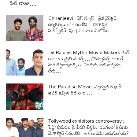
: దిల్ రాజు…
Chiranjeevi : బిగ్ న్యూస్ : క్రేజీ డైరెక్టర్
దర్శకత్వం లో చిరంజీవి – నాగార్జున
మల్టీస్టార్రర్..పూర్తి వివరాలు మీకోసం..
Dil Raju vs Mythri Movie Makers: దిల్
రాజు vs మైత్రి మేకర్స్… ప్రొడ్యూసర్స్ గా ఓకే
మరి డిస్టిబ్యూటర్స్ గా ఎందుకు సెట్ అవ్వడం
లేదు…
The Paradise Movie: ప్యారడైజ్ కి భారీ
ఆఫర్ ఇచ్చిన దిల్ రాజు…
Tollywood exhibitors controversy :
పెద్ది’ విడుదల పై వీడని టెన్షన్.. రంగంలోకి దిగిన
మెగాస్టార్ చిరంజీవి.. అసలు ఏమి జరుగుతోంది?