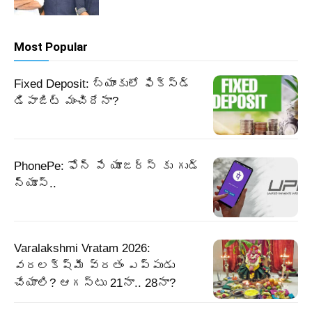
Most Popular
Fixed Deposit: బ్యాంకులో ఫిక్స్డ్
డిపాజిట్ మంచిదేనా?
PhonePe: ఫోన్ పే యూజర్స్ కు గుడ్
న్యూస్..
Varalakshmi Vratam 2026:
వరలక్ష్మీ వ్రతం ఎప్పుడు
చేయాలి? ఆగస్టు 21నా.. 28నా?