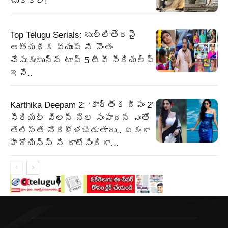
చుక్కలే!
Top Telugu Serials: బుల్లితెరపై
అత్యధిక వ్యూస్ ని సొంతం
చేసుకుంటున్న టాప్ 5 టీవీ సీరియల్స్
ఇవే..
Karthika Deepam 2: ‘కార్తీక దీపం 2’
సీరియల్ విలన్ నెల సంపాదన ఎంతో
తెలిస్తే నోరేళ్ళబెడుతారు.. ఏకంగా
హీరోయిన్స్ ని దాటేసిందిగా…