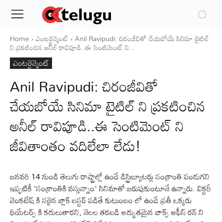
Home
ఎంటర్టైన్మెంట్
Anil Ravipudi: చిరంజీవితో చేయబోయే సినిమా టైటిల్
ని ప్రకటించిన అనీల్ రావిపూడి..ఈ సెంటిమెంట్ ని...
ఎంటర్టైన్మెంట్
Anil Ravipudi: చిరంజీవితో
చేయబోయే సినిమా టైటిల్ ని ప్రకటించిన
అనీల్ రావిపూడి..ఈ సెంటిమెంట్ ని
జీవితాంతం వదిలేలా లేడు!
జనవరి 14 నుండి తెలుగు రాష్ట్రాల్లో ఉండే డిస్ట్రిబ్యూటర్లు సంక్రాంతి పండుగని
ఇప్పటికీ 'సంక్రాంతికి వస్తున్నాం' సినిమాతో జరుపుకుంటూనే ఉన్నారు. విక్టరీ
వెంకటేష్ కి సరైన బ్లాక్ బస్టర్ పడితే కుటుంబం లో ఉండే ప్రతీ ఒక్కరు
థియేటర్స్ కి కదులుతారని, నెలల తరబడి అద్భుతమైన బాక్స్ ఆఫీస్ రన్ ని