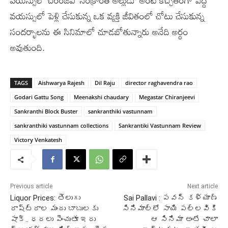
వయస్సులో చిరంజీవి ‘సంక్రాంతి అల్లుడు’ అంటే కచ్చితంగా పెద్ద
వయస్సులో పెళ్లి చేసుకున్న ఒక వ్యక్తి జీవితంలో చోటు చేసుకున్న
సందర్భాలను ఈ సినిమాలో చూడబోతున్నారు అనేది అర్థం
అవుతుంది.
TAGS
Aishwarya Rajesh
Dil Raju
director raghavendra rao
Godari Gattu Song
Meenakshi chaudary
Megastar Chiranjeevi
Sankranthi Block Buster
sankranthiki vastunnam
sankranthiki vastunnam collections
Sankrantiki Vastunnam Review
Victory Venkatesh
Previous article
Next article
Liquor Prices: తెలుగు
Sai Pallavi : పవన్ కళ్యాణ్
రాష్ట్రాల మందు బాబులకు
సినిమాల్లో సాయి పల్లవికి
షాక్‌.. ధరలు పెంచుతూ ఇరు
ఆ సినిమా అంటే చాలా