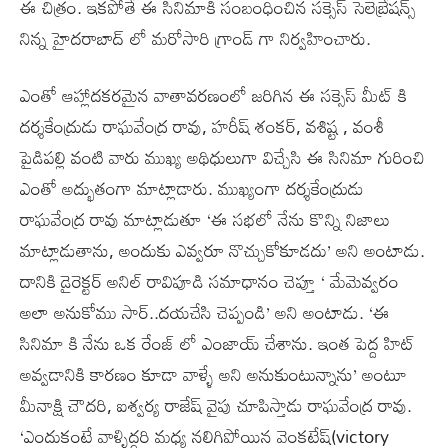
ఈ చిత్రం. ఇకపోతే ఈ సినిమాకి సంబంధించిన సక్సెస్ సెలెబ్రేషన్స్
నిన్న హైదరాబాద్ లో మరోసారి గ్రాండ్ గా నిర్వహించారు.
ఎంతో ఆహ్లాదకరమైన వాతావరణంలో జరిగిన ఈ సక్సెస్ మీట్ కి
దర్శకేంద్రుడు రాఘవేంద్ర రావు, హరీష్ శంకర్, వశిష్ట , వంశీ
పైడిపల్లి వంటి వారు ముఖ్య అథిధులుగా విచ్చేసి ఈ సినిమా గురించి
ఎంతో అద్భుతంగా మాట్లాడారు. ముఖ్యంగా దర్శకేంద్రుడు
రాఘవేంద్ర రావు మాట్లాడుతూ ‘ఈ సభలో నేను కొన్ని నిజాలు
మాట్లాడుతాను, అందుకు ఎవ్వరూ నొచ్చుకోకూడదు’ అని అంటాడు.
దానికి డైరెక్టర్ అనిల్ రావిపూడి సమాధానం చెప్తూ ‘ మేమెవ్వరం
అలా అనుకోము సార్..దయచేసి చెప్పండి’ అని అంటాడు. ‘ఈ
సినిమా కి నేను ఒక రేంజ్ లో ఎంజాయ్ చేశాను. ఇంత పెద్ద హిట్
అవ్వడానికి కారణం కూడా వాళ్ళే అని అనుకుంటున్నాను’ అంటూ
మీనాక్షి చౌదరి, ఐశ్వర్య రాజేష్ వైపు చూపిస్తాడు రాఘవేంద్ర రావు.
‘ఎందుకంటే వాళ్ళిద్దరి మధ్య నలిగిపోయిన వెంకటేష్(victory