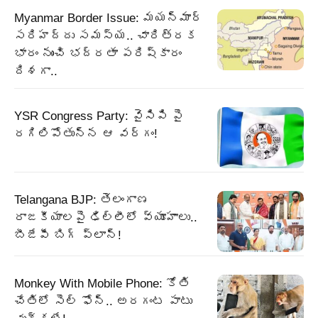
Myanmar Border Issue: మయన్మార్‌
సరిహద్దు సమస్య.. చారిత్రక
భారం నుంచి భద్రతా పరిష్కారం
దిశగా..
YSR Congress Party: వైసిపి పై
రగిలిపోతున్న ఆ వర్గం!
Telangana BJP: తెలంగాణ
రాజకీయాలపై ఢిల్లీలో వ్యూహాలు..
బీజేపీ బిగ్‌ ప్లాన్‌!
Monkey With Mobile Phone: కోతి
చేతిలో సెల్ ఫోన్.. అరగంట పాటు