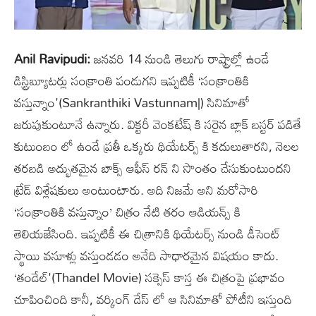
Anil Ravipudi:
జనవరి 14 నుండి తెలుగు రాష్ట్రాల్లో ఉండే
డిస్ట్రిబ్యూటర్లు సంక్రాంతి పండుగని ఇప్పటికీ ‘సంక్రాంతికి
వస్తున్నాం'(Sankranthiki Vastunnam|) సినిమాతో
జరుపుకుంటూనే ఉన్నారు. విక్టరీ వెంకటేష్ కి సరైన బ్లాక్ బస్టర్ పడితే
కుటుంబం లో ఉండే ప్రతీ ఒక్కరు థియేటర్స్ కి కదులుతారని, నెలల
తరబడి అద్భుతమైన బాక్స్ ఆఫీస్ రన్ ని సొంతం చేసుకుంటుందని
ట్రేడ్ విశ్లేషకులు అంటుంటారు. అది నిజమే అని మరోసారి
‘సంక్రాంతికి వస్తున్నాం’ చిత్రం నేటి తరం ఆడియన్స్ కి
తెలియజేసింది. ఇప్పటికీ ఈ చిత్రానికి థియేటర్స్ నుండి డీసెంట్
స్థాయి వసూళ్లు వస్తుండడం అనేది సాధారమైన విషయం కాదు.
‘తండేల్'(Thandel Movie) సక్సెస్ కాస్త ఈ చిత్రంపై ప్రభావం
చూపించింది కానీ, వర్కింగ్ డేస్ లో ఆ సినిమాతో పోటీని ఇస్తుంది