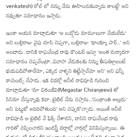
venkatesh) రోల్ లో నన్ను నేను ఊహించుకున్నాను కాబట్టే’ అని
నవ్వుతూ సమాధానం ఇస్తాడు.
ఇంకా ఆయన మాట్లాడుతూ ‘ఆ బుడ్డోడు మామూలుగా చేయలేదు’
అని బుల్లిరాజు వైపు చూసి చెప్పగా, బుల్లిరాజు ‘థాంక్యూ సార్..’ అని
అంటాడు. దానికి రాఘవేంద్ర రావు కౌంటర్ ఇస్తూ ‘అంత మర్యాదగా
సమాధానం చెప్పవేంట్రా..వివాహ వేడుకలకు నిన్ను తీసుకెళ్లాలంటే
భయపడిపోతారేమో, ఎక్కడ వాళ్ళని తిట్టేస్తావేమో అని’ అని ఫన్నీ
కామెంట్స్ చేసాడు. ఇక చివర్లో అనీల్ రావిపూడి గురించి
మాట్లాడుతూ ‘మా చిరంజీవి(Megastar Chiranjeevi) తో
సినిమా చేస్తున్నావు కదా..టైటిల్ నేను చెప్తాను..’సంక్రాంతి అల్లుడు’
అని పెట్టుకో అదిరిపోతుంది’ అని చెప్పుకొచ్చాడు. అయితే అనీల్
రావిపూడి ఆ టైటిల్ నే ఫిక్స్ చేశాడని, దానిని రాఘవేంద్ర రావు
గారితో చెప్పించారని ఇండస్ట్రీ వర్గాల్లో వార్తల్లో వినిపిస్తున్నాయి. ఈ