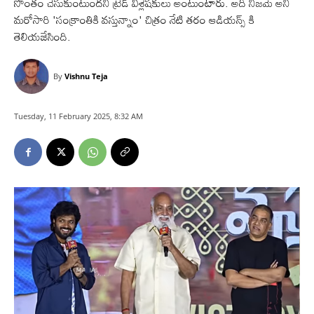
సొంతం చేసుకుంటుందని ట్రేడ్ విశ్లేషకులు అంటుంటారు. అది నిజమే అని
మరోసారి 'సంక్రాంతికి వస్తున్నాం' చిత్రం నేటి తరం ఆడియన్స్ కి
తెలియజేసింది.
By
Vishnu Teja
Tuesday, 11 February 2025, 8:32 AM