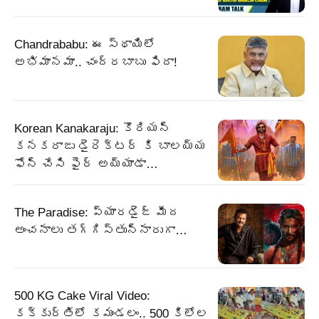
Chandrababu: ఈ స్థాయిలో
అభిమానమా.. చంద్రబాబు ఫిదా!
Korean Kanakaraju: కొరియన్
కనకరాజు డైరెక్టర్ కి బాలయ్య
ఫోన్ చేసి ఫైర్ అయ్యాడా…
The Paradise: ప్యారడైజ్ మీద
అంచనాలు తగ్గిస్తున్నారుగా…
500 KG Cake Viral Video:
కక్కుర్తిలో కమండలం.. 500 కిలోల