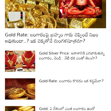
Gold Rate: బంగారంపై బ్రహ్మం గారు చెప్పిందే నిజం
అవుతుందా..? ఇక చెక్కతోనే మంగళసూత్రమా?
Gold Silver Price: ఆకాశానికి ఎగబాకుతున్న
బంగారం, వెండి.. నేటి ధర ఎంతో తెలుసా?
Gold Rate: బంగారం కొనడం ఇక కష్టమేనా?
Gold: ఏ దేశంలో ఎంత బంగారం ఉందో