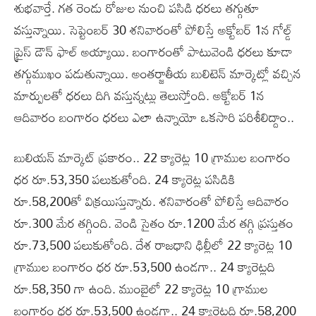
శుభవార్తే. గత రెండు రోజుల నుంచి పసిడి ధరలు తగ్గుతూ
వస్తున్నాయి. సెప్టెంబర్ 30 శనివారంతో పోలిస్తే అక్టోబర్ 1న గోల్డ్
ప్రైస్ డౌన్ ఫాల్ అయ్యాయి. బంగారంతో పాటువెండి ధరలు కూడా
తగ్గుముఖం పడుతున్నాయి. అంతర్జాతీయ బులిటెన్ మార్కెట్లో వచ్చిన
మార్పులతో ధరలు దిగి వస్తున్నట్లు తెలుస్తోంది. అక్టోబర్ 1న
ఆదివారం బంగారం ధరలు ఎలా ఉన్నాయో ఒకసారి పరిశీలిద్దాం..
బులియన్ మార్కెట్ ప్రకారం.. 22 క్యారెట్ల 10 గ్రాముల బంగారం
ధర రూ.53,350 పలుకుతోంది. 24 క్యారెట్ల పసిడికి
రూ.58,200తో విక్రయిస్తున్నారు. శనివారంతో పోలిస్తే ఆదివారం
రూ.300 మేర తగ్గింది. వెండి సైతం రూ.1200 మేర తగ్గి ప్రస్తుతం
రూ.73,500 పలుకుతోంది. దేశ రాజధాని ఢిల్లీలో 22 క్యారెట్ల 10
గ్రాముల బంగారం ధర రూ.53,500 ఉండగా.. 24 క్యారెట్లది
రూ.58,350 గా ఉంది. ముంబైలో 22 క్యారెట్ల 10 గ్రాముల
బంగారం ధర రూ.53,500 ఉండగా.. 24 క్యారెట్లది రూ.58,200