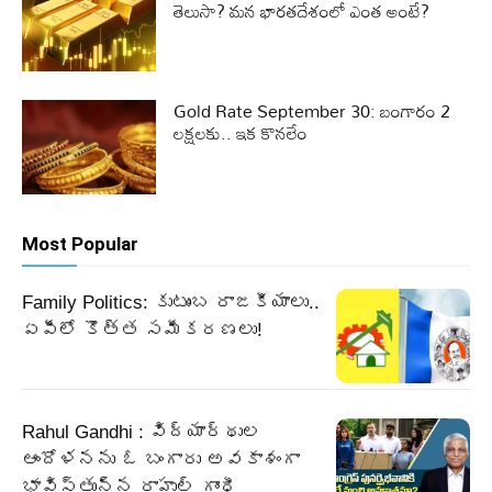
తెలుసా? మన భారతదేశంలో ఎంత అంటే?
Gold Rate September 30: బంగారం 2
లక్షలకు.. ఇక కొనలేం
Most Popular
Family Politics: కుటుంబ రాజకీయాలు..
ఏపీలో కొత్త సమీకరణలు!
Rahul Gandhi : విద్యార్థుల
ఆందోళనను ఓ బంగారు అవకాశంగా
భావిస్తున్న రాహుల్ గాంధీ