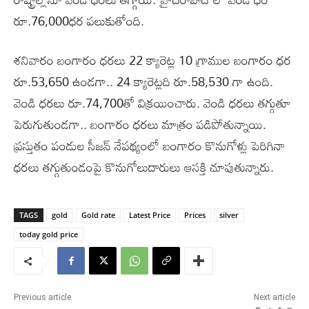
రూ.76,000ధర పలుకుతోంది.
శనివారం బంగారం ధరలు 22 క్యారెట్ల 10 గ్రాముల బంగారం ధర
రూ.53,650 ఉండగా.. 24 క్యారెట్లది రూ.58,530 గా ఉంది.
వెండి ధరలు రూ.74,700తో విక్రయించారు. వెండి ధరలు తగ్గుతూ
పెరుగుతుండగా.. బంగారం ధరలు మాత్రం పడిపోతున్నాయి.
ప్రస్తుతం పండుల సీజన్ నేపథ్యంలో బంగారం కొనుగోళ్లు పెరిగినా
ధరలు తగ్గుతుండంపై కొనుగోలుదారులు ఆసక్తి చూపుతున్నారు.
TAGS
gold
Gold rate
Latest Price
Prices
silver
today gold price
Previous article
Next article