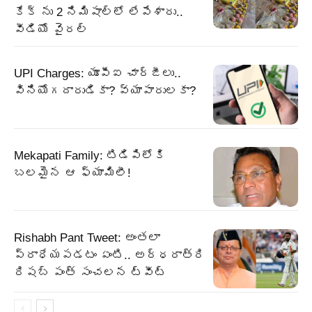
కేక్ ను 2 నిమిషాల్లో లేపేశారు..
వీడియో వైరల్
UPI Charges: యూపీఐ చార్జీలు..
వినియోగదారుడికా? వ్యాపారులకా?
Mekapati Family: టిడిపిలోకి
బలమైన ఆ ఫ్యామిలీ!
Rishabh Pant Tweet: అంతలా
ప్రాధేయపడటం ఏంటి.. అర్ధరాత్రి
రిషబ్ పంత్ సంచలన ట్వీట్