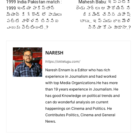
1999 India Pakistan match :
Mahesh Babu: ఇప్పటికీ
1999 ఇండియా పాకిస్తాన్
రెండు సార్లు ఆ హీరోయిన్ ని
మ్యాచ్ కి గ్రౌండ్ లో పాములు
రికమెండ్ చేసిన మహేష్
పట్టే వాళ్ళని బిసిసిఐ
బాబు… ఇప్పుడు రాజమౌళి
ఎందుకు పెట్టిందంటే..?
సినిమా కోసం కూడానా..?
NARESH
https://oktelugu.com/
Naresh Ennam is a Editor who has rich
experience in Journalism and had worked
with top Media Organizations.He has more
than 19 years experience in Journalism. He
has good Knowledge on political trends and
can do wonderful analysis on current
happenings on Cinema and Politics. He
Contributes Politics, Cinema and General
News.