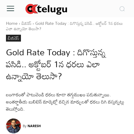
Home
బిజినెస్
Gold Rate Today : దిగొస్తున్న పసిడి.. అక్టోబర్ 1న ధరలు
ఎలా ఉన్నాయో తెలుసా?
బిజినెస్
Gold Rate Today : దిగొస్తున్న
పసిడి.. అక్టోబర్ 1న ధరలు ఎలా
ఉన్నాయో తెలుసా?
బంగారంతో పాటువెండి ధరలు కూడా తగ్గుముఖం పడుతున్నాయి.
అంతర్జాతీయ బులిటెన్ మార్కెట్లో వచ్చిన మార్పులతో ధరలు దిగి వస్తున్నట్లు
తెలుస్తోంది.
By
NARESH