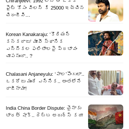
Chiranjeevi: 1992 లోనే ఆ ఒక్క
ఫైట్ కోసం విలన్ కి 25000 ఇచ్చిన
చిరంజీవి…
Korean Kanakaraju: ‘కొరియన్
కనకరాజు’ మూవీ స్థానిక
ఎన్నికల ఫలితాలపై ప్రభావం
చూపనుందా.. ?
Chalasani Anjaneyulu: ‘పాల’పొంగులా..
ఒకరోజు ముందే ఎన్నిక.. అంతలోనే
రాజీనామా!
India China Border Dispute: చైనాకు
భారత్ షాక్‌.. దెబ్బ అదుర్స్ కదూ