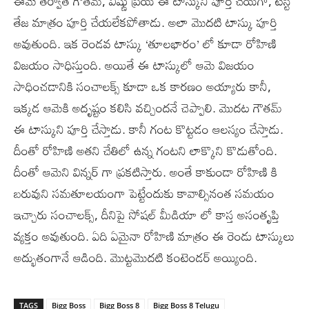
ఈమె తర్వాత గౌతమ్, విష్ణు ప్రియ ఈ టాస్కుని పూర్తి చేయగా, టేస్టీ
తేజ మాత్రం పూర్తి చేయలేకపోతాడు. అలా మొదటి టాస్కు పూర్తి
అవుతుంది. ఇక రెండవ టాస్కు ‘తూలభారం’ లో కూడా రోహిణి
విజయం సాధిస్తుంది. అయితే ఈ టాస్కులో ఆమె విజయం
సాధించడానికి సంచాలక్స్ కూడా ఒక కారణం అయ్యారు కానీ,
ఇక్కడ ఆమెకి అదృష్టం కలిసి వచ్చిందనే చెప్పాలి. మొదట గౌతమ్
ఈ టాస్కుని పూర్తి చేస్తాడు. కానీ గంట కొట్టడం ఆలస్యం చేస్తాడు.
దీంతో రోహిణి అతని చేతిలో ఉన్న గంటని లాక్కొని కొడుతోంది.
దీంతో ఆమెని విన్నర్ గా ప్రకటిస్తారు. అంతే కాకుండా రోహిణి కి
బరువుని సమతూలయంగా పెట్టేందుకు కావాల్సినంత సమయం
ఇచ్చారు సంచాలక్స్, దీనిపై సోషల్ మీడియా లో కాస్త అసంతృప్తి
వ్యక్తం అవుతుంది. ఏది ఏమైనా రోహిణి మాత్రం ఈ రెండు టాస్కులు
అద్భుతంగానే ఆడింది. మొట్టమొదటి కంటెండర్ అయ్యింది.
TAGS
Bigg Boss
Bigg Boss 8
Bigg Boss 8 Telugu