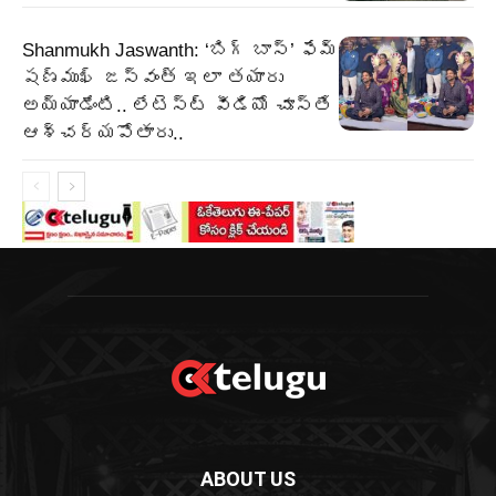
Shanmukh Jaswanth: ‘బిగ్ బాస్’ ఫేమ్
షణ్ముఖ్ జస్వంత్ ఇలా తయారు
అయ్యాడేంటి.. లేటెస్ట్ వీడియో చూస్తే
ఆశ్చర్యపోతారు..
ABOUT US