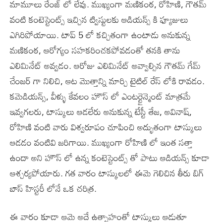
మామూలు రేంజ్ లో లేవు. ముఖ్యంగా మణికంఠ, రోహిణి, గౌతమ్
వంటి కంటెస్టెంట్స్ ఇచ్చిన ట్విస్టులకు ఆడియన్స్ కి ఫ్యూజులు
ఎగిరిపోయాయి. టాప్ 5 లో కచ్చితంగా ఉంటాడు అనుకున్న
మణికంఠ, ఆరోగ్యం సహకరించకపోవడంతో తనకి తాను
ఎలిమినేట్ అవ్వడం. ఆరోజు ఎలిమినేట్ అవ్వాల్సిన గౌతమ్ గేమ్
చేంజర్ గా నిలిచి, ఆట మొత్తాన్ని మార్చి టైటిల్ రేస్ లోకి రావడం.
కమెడియన్స్, వీళ్ళు కేవలం హౌస్ లో ఎంటర్టైన్మెంట్ మాత్రమే
ఇవ్వగలరు, టాస్కులు ఆడలేరు అనుకున్న టేస్టీ తేజ, అవినాష్,
రోహిణి వంటి వారు విశ్వరూపం చూపించి అద్భుతంగా టాస్కులు
ఆడడం వంటివి జరిగాయి. ముఖ్యంగా రోహిణి లో ఇంత సత్తా
ఉందా అని హౌస్ లో ఉన్న కంటెస్టెంట్స్ తో పాటు ఆడియన్స్ కూడా
ఆశ్చర్యపోయారు. గత వారం టాస్కులలో ఈమె గెలిచిన తీరు బిగ్
బాస్ హిస్టరీ లోనే ఒక చరిత్ర.
ఈ వారం కూడా ఆమె అదే ఉత్సాహంతో టాస్కులు ఆడుతూ