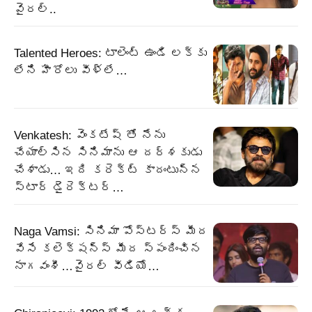
వైరల్..
Talented Heroes: టాలెంట్ ఉండి లక్కు
లేని హీరోలు వీళ్లే…
Venkatesh: వెంకటేష్ తో నేను
చేయాల్సిన సినిమాను ఆ దర్శకుడు
చేశాడు… ఇది కరెక్ట్ కాదంటున్న
స్టార్ డైరెక్టర్…
Naga Vamsi: సినిమా పోస్టర్స్ మీద
వేసే కలెక్షన్స్ మీద స్పందించిన
నాగవంశీ…వైరల్ వీడియో…