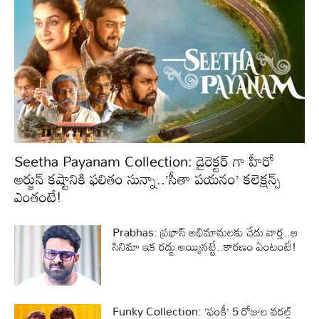
Seetha Payanam Collection: డైరెక్టర్ గా హీరో
అర్జున్ కష్టానికి ఫలితం సున్నా..’సీతా పయనం’ కలెక్షన్స్
ఎంతంటే!
Prabhas: ప్రభాస్ అభిమానులకు చేదు వార్త..ఆ
సినిమా ఇక రద్దు అయ్యినట్టే..కారణం ఏంటంటే!
Funky Collection: ‘ఫంకీ’ 5 రోజుల వరల్డ్