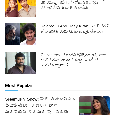
వైడ్ వసూళ్లు..కనీసం హీరోయిన్ కి ఇచ్చిన
రెమ్యూనరేషన్ కూడా తిరిగి రాలేదు!
Rajamouli And Uday Kiran: ఉదయ్ కిరణ్
తో రాజమౌళి రెండు సినిమాలు ప్లాన్ చేశాడా.?
Chiranjeevi: చిరంజీవి రిటైర్మెంట్ ఇచ్చి రామ్
చరణ్ కి దూరంగా తనకి నచ్చిన ఆ సిటీ లో
ఉండబోతున్నాడా..?
Most Popular
Sreemukhi Show: హీరో వివాదాస్పద
వ్యాఖ్యలు.. రణరంగంలాగా
మారిపోయిన శ్రీముఖి షో.. వీడియో