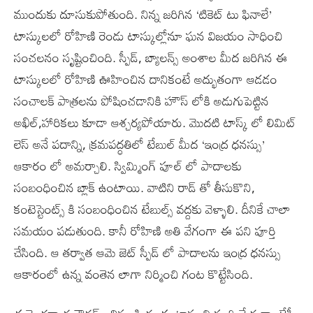
ముందుకు దూసుకుపోతుంది. నిన్న జరిగిన ‘టికెట్ టు ఫినాలే’
టాస్కులలో రోహిణి రెండు టాస్కుల్లోనూ ఘన విజయం సాధించి
సంచలనం సృష్టించింది. స్పీడ్, బ్యాలన్స్ అంశాల మీద జరిగిన ఈ
టాస్కులలో రోహిణి ఊహించిన దానికంటే అద్భుతంగా ఆడడం
సంచాలక్ పాత్రలను పోషించడానికి హౌస్ లోకి అడుగుపెట్టిన
అఖిల్,హారికలు కూడా ఆశ్చర్యపోయారు. మొదటి టాస్క్ లో లిమిట్
లెస్ అనే పదాన్ని, క్రమపద్ధతిలో టేబుల్ మీద ‘ఇంద్ర ధనస్సు’
ఆకారం లో అమర్చాలి. స్విమ్మింగ్ పూల్ లో పాదాలకు
సంబంధించిన బ్లాక్ ఉంటాయి. వాటిని రాడ్ తో తీసుకొని,
కంటెస్టెంట్స్ కి సంబంధించిన టేబుల్స్ వద్దకు వెళ్ళాలి. దీనికే చాలా
సమయం పడుతుంది. కానీ రోహిణి అతి వేగంగా ఈ పని పూర్తి
చేసింది. ఆ తర్వాత ఆమె జెట్ స్పీడ్ లో పాదాలను ఇంద్ర ధనస్సు
ఆకారంలో ఉన్న వంతెన లాగా నిర్మించి గంట కొట్టేసింది.