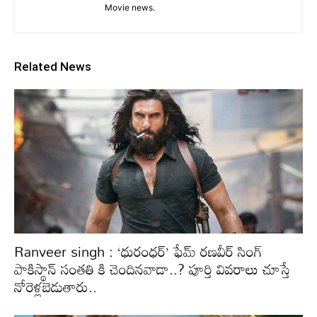
Movie news.
Related News
Ranveer singh : ‘ధురంధర్’ ఫేమ్ రణవీర్ సింగ్
పాకిస్థాన్ సంతతి కి చెందినవాడా..? పూర్తి వివరాలు చూస్తే
నోరెళ్లబెడుతారు..