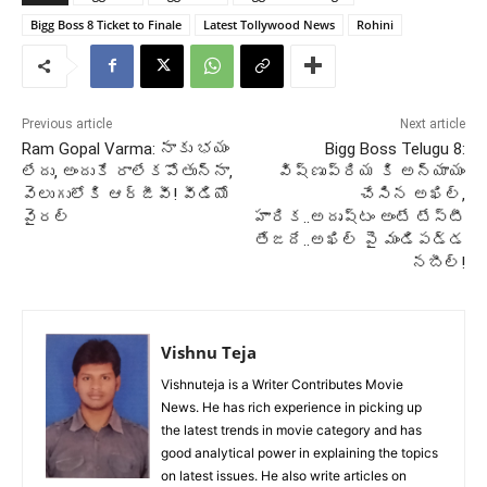
Bigg Boss 8 Ticket to Finale
Latest Tollywood News
Rohini
Previous article
Next article
Ram Gopal Varma: నాకు భయం
Bigg Boss Telugu 8:
లేదు, అందుకే రాలేకపోతున్నా,
విష్ణుప్రియ కి అన్యాయం
వెలుగులోకి ఆర్జీవీ! వీడియో
చేసిన అఖిల్,
వైరల్
హారిక..అదృష్టం అంటే టేస్టీ
తేజదే..అఖిల్ పై మండిపడ్డ
నబీల్!
Vishnu Teja
Vishnuteja is a Writer Contributes Movie
News. He has rich experience in picking up
the latest trends in movie category and has
good analytical power in explaining the topics
on latest issues. He also write articles on