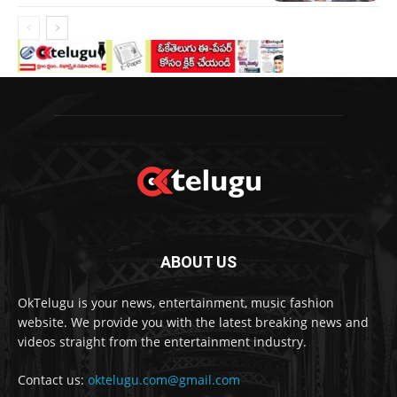
ABOUT US
OkTelugu is your news, entertainment, music fashion
website. We provide you with the latest breaking news and
videos straight from the entertainment industry.
Contact us:
oktelugu.com@gmail.com