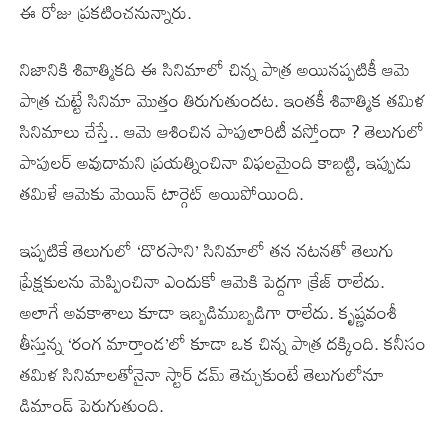
ఈ రోజు ప్రకటించనున్నారు.
నిజానికి శివాత్మికది ఈ సినిమాలో చిన్న పాత్ర అయినప్పటికీ ఆమె
పాత్ర చుట్టే సినిమా మొత్తం తిరుగుతుందట. ఇంతకీ శివాత్మిక తమిళ
సినిమాలు చేస్తే.. ఆమె ఆశించిన పాపులారిటీ వస్తోందా ? తెలుగులో
పాపులర్ అవుదామని ప్రయత్నించినా విఫలమైంది కాబట్టి, ఇప్పుడు
తమిళే ఆమెకు మెయిన్ టార్గెట్ అయిపోయింది.
ఇప్పటికే తెలుగులో ‘దొరసాని’ సినిమాలో తన నటనతో తెలుగు
ప్రేక్షకులను మెప్పించినా ఎందుకో ఆమెకి పెద్దగా క్రేజ్ రాలేదు.
అలాగే అవకాశాలు కూడా ఇబ్బడిముబ్బడిగా రాలేదు. కృష్ణవంశీ
తీస్తున్న ‘రంగ మార్తాండ’లో కూడా ఒక చిన్న పాత్ర దక్కింది. కనీసం
తమిళ సినిమాలతోనైనా స్టార్ డమ్ తెచ్చుకుంటే తెలుగులోనూ
డిమాండ్ పెరుగుతుంది.