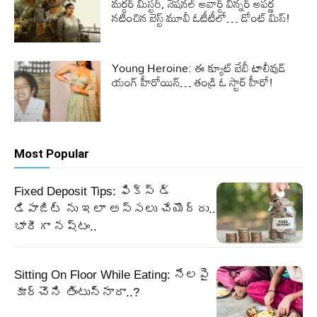
మర్డర్ మిస్టరీ, నేషనల్ అవార్డ్ విన్నర్ అపర్ణ
నటించిన బెస్ట్ మూవీ ఓటీటీలో… డోంట్ మిస్!
Young Heroine: ఈ క్యూట్ బేబీ టాలీవుడ్
యంగ్ హీరోయిన్… తండ్రి ఓ స్టార్ హీరో!
Most Popular
Fixed Deposit Tips: ఫిక్స్ డ్
డిపాజిట్ ను ఇలా అస్సలు చేయొద్దు..
భారీగా నష్టం..
Sitting On Floor While Eating: నేలపై
కూర్చొని తింటున్నారా..?