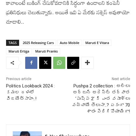
కావాలంటే బుకింగ్ చేసుకోవడానికి సిద్ధంగా ఉండాలని కంపెనీ
ప్రతినిధులు చెబుతున్నారు. అయితే ఇవి ఏ మేరకు సక్సెస్ అవుతాయో
చూడాలి..
TAGS
2025 Releasing Cars
Auto Mobile
Maruti E Vitara
Maruti Ertiga
Maruti Pranks
Previous article
Next article
Politics Lookback 2024 :
Pushpa 2 collection : అల్లు
కమల దళంలో
అర్జున్ అరెస్ట్ తర్వాత
విజయోత్సాహం..!
‘పుష్ప 2’ కి ఎంత వసూళ్లు
వచ్చాయో తెలుసా..? ఏకంగా 70
శాతం పెరిగిపోయాయిగా!