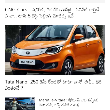
CNG Cars : పెట్రోల్, డీజిల్‌కు గుడ్‌బై.. సీఎన్‌జీ కార్లదే
హవా.. టాప్ 5 బెస్ట్ సెల్లింగ్ మోడల్స్ ఇవే
Tata Nano: 250 కిమీ రేంజ్‌తో టాటా నానో ఈవీ.. ధర
ఎంతంటే ?
Maruti e-Vitara : షోరూమ్ లకు వచ్చేసిన
క్రెటా ఈవీ, కర్వ్‌ ఈవీకి శత్రువు