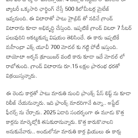
బ్యాటరీ ఒక్కసారి ఛార్జింగ్ చేస్తే 500 కిలోమీటర్ల మైలేజ్
ఇవ్వనుంది. ఈ విటారాతో పాటు హైబ్రిడ్ తో నడిచే గ్రాండ్
విటారాను కూడా అభివృద్ధి చేస్తుంది. ఇప్పటికే గ్రాండ్ విటరా 7 సీటర్
పలువురిని ఆకట్టుకున్న విషయం తెలిసిందే. ఈ కారు ఇప్పటికే
మహీంద్రా ఎక్స్ యూవీ 700 మోడల్ కు గట్టి పోటీ ఇస్తుంది.
టాయోటా అర్బన్ క్రూయిజర్ వంటి కారు కూడా ఇదే మోడల్ లో
రాబోతుంది. గ్రాండ్ విటారాను రూ.15 లక్షల ప్రారంభ ధరతో
విక్రయిస్తున్నారు.
ఈ రెండు కార్లతో పాటు మారుతి నుంచి ప్రాంక్స్ పేస్ లిప్ట్ ను కూడా
రిలీజ్ చేయనున్నారు. ఇది ఫ్రాంక్స్ మాదరిగానే ఉన్నా.. అప్టేట్
ఫీచర్స్ ను చేర్చారు. 2025 ఏడాది సందర్భంగా ఈ మూడు కొత్త
కార్లను మార్కెట్లోకి తసుకురానున్నారు. కొత్త కారుకొనాలని
అనుకునేవారు.. అందులోనూ మారుతి కార్ల ప్రియులు ఈ కార్లు