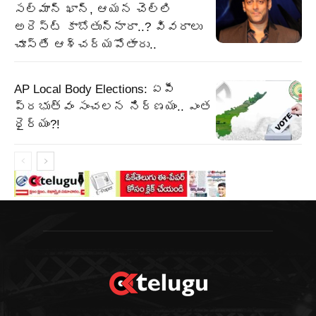
సల్మాన్ ఖాన్, ఆయన చెల్లి
అరెస్ట్ కాబోతున్నారా..? వివరాలు
చూస్తే ఆశ్చర్యపోతారు..
AP Local Body Elections: ఏపీ
ప్రభుత్వం సంచలన నిర్ణయం.. ఎంత
ధైర్యం?!