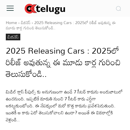
Home
బిజినెస్
2025 Releasing Cars : 2025లో రిలీజ్ అవుతున్న ఈ
మూడు కార్ల గురించి తెలుసుకోండి..
బిజినెస్
2025 Releasing Cars : 2025లో
రిలీజ్ అవుతున్న ఈ మూడు కార్ల గురించి
తెలుసుకోండి..
మిడిల్ క్లాస్ పీపుల్స్ కు అనుగుణంగా ఉండే 7 సీటర్ కారును అందుబాటులో
ఉంచనుంది. ఇప్పటికే మారుతి నుంచి 7 సీటర్ కారు ఎర్టీగా
ఆకట్టుకుంటోంది. ఈ నేపథ్యంలో మరో కొత్త కారును ప్రవేశపెడుతుంది.
ఇంతకీ ఆ కారు ఏదో తెలుసుకోవాలని ఉందా? అయితే ఈ వివరాల్లోకి
వెళ్లండి..