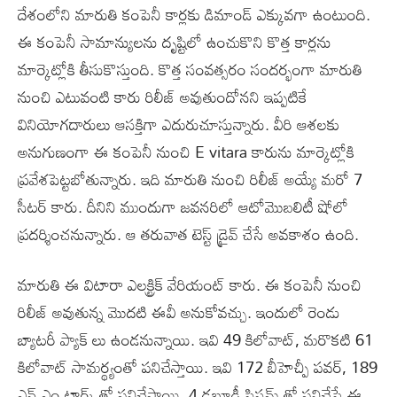
దేశంలోని మారుతి కంపెనీ కార్లకు డిమాండ్ ఎక్కువగా ఉంటుంది.
ఈ కంపెనీ సామాన్యులను దృష్టిలో ఉంచుకొని కొత్త కార్లను
మార్కెట్లోకి తీసుకొస్తుంది. కొత్త సంవత్సరం సందర్భంగా మారుతి
నుంచి ఎటువంటి కారు రిలీజ్ అవుతుందోనని ఇప్పటికే
వినియోగదారులు ఆసక్తిగా ఎదురుచూస్తున్నారు. వీరి ఆశలకు
అనుగుణంగా ఈ కంపెనీ నుంచి E vitara కారును మార్కెట్లోకి
ప్రవేశపెట్టబోతున్నారు. ఇది మారుతి నుంచి రిలీజ్ అయ్యే మరో 7
సీటర్ కారు. దీనిని ముందుగా జవనరిలో ఆటోమొబలిటీ షోలో
ప్రదర్శించనున్నారు. ఆ తరువాత టెస్ట్ డ్రైవ్ చేసే అవకాశం ఉంది.
మారుతి ఈ విటారా ఎలక్ట్రిక్ వేరియంట్ కారు. ఈ కంపెనీ నుంచి
రిలీజ్ అవుతున్న మొదటి ఈవీ అనుకోవచ్చు. ఇందులో రెండు
బ్యాటరీ ప్యాక్ లు ఉండనున్నాయి. ఇవి 49 కిలోవాట్, మరొకటి 61
కిలోవాట్ సామర్థ్యంతో పనిచేస్తాయి. ఇవి 172 బీహెచ్పీ పవర్, 189
ఎన్ ఎం టార్క్ తో పనిచేస్తాయి. 4 డబ్లూడీ సిస్టమ్ తో పనిచేసే ఈ