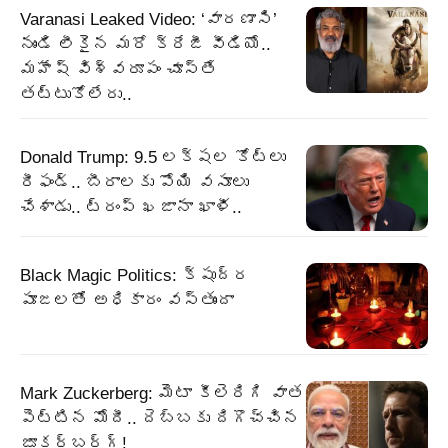
Varanasi Leaked Video: ‘వారణాసి’
నుండి లీకైన మరో క్రేజీ వీడియో..
మహేష్ విశ్వరూపం చూస్తే
తట్టుకోలేరు..
Donald Trump: 9.5 లక్షల కోట్లు
రీఫండ్‌.. బీరాలకు పోయి వసూలు
చేశాడు.. ట్రంప్‌ ఖజానా ఖాళీ..
Black Magic Politics: క్షుద్ర
పూజలతో అధికారం వస్తుందా
Mark Zuckerberg: మెటా కీలెరిగి వాత
పెట్టిన మోదీ.. దెబ్బకు దిగొచ్చిన
జూకర్‌బర్గ్‌!