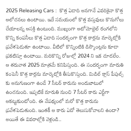
2025 Releasing Cars : కొత్త ఏడాది అనగానే ఎవరికైనా కొత్త
ఆలోచనలు ఉంటాయి. ఇదే సమయంలో కొత్త వస్తువులు కొనుగోలు
చేయాలన్న ఆసక్తి ఉంటుంది. ముఖ్యంగా ఆటోమోబైల్ రంగలోని
కొన్ని కంపనీలు కొత్త ఏడాది సందర్భంగా కొత్త కార్లను మార్కెట్లోకి
ప్రవేశపెడుతూ ఉంటాయి. వీటిలో కొన్నింటికి డిస్కౌంట్లను కూడా
ప్రకటిస్తూ ఉంటాయి. మరికొన్ని రోజుల్లో 2024 ని ఇక చూడలేం.
ఆ తరువాత 2025 మాత్రమే కనిపిస్తుంది. ఈ సందర్భంగా మారుతి
కంపెనీ కొత్త కార్లను మార్కెట్లోకి తీసుకొస్తుంది. మిడిల్ క్లాస్ పీపుల్స్
కు అనుగుణంగా ఉండే 7 సీటర్ కారును అందుబాటులో
ఉంచనుంది. ఇప్పటికే మారుతి నుంచి 7 సీటర్ కారు ఎర్టీగా
ఆకట్టుకుంటోంది. ఈ నేపథ్యంలో మరో కొత్త కారును
ప్రవేశపెడుతుంది. ఇంతకీ ఆ కారు ఏదో తెలుసుకోవాలని ఉందా?
అయితే ఈ వివరాల్లోకి వెళ్లండి..