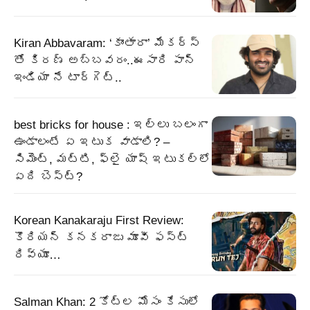
Kiran Abbavaram: ‘కాంతారా’ మేకర్స్
తో కిరణ్ అబ్బవరం..ఈసారి పాన్
ఇండియా నే టార్గెట్..
best bricks for house : ఇల్లు బలంగా
ఉండాలంటే ఏ ఇటుక వాడాలి? –
సిమెంట్, మట్టి, ఫ్లై యాష్ ఇటుకల్లో
ఏది బెస్ట్?
Korean Kanakaraju First Review:
కొరియన్ కనకరాజు మూవీ ఫస్ట్
రివ్యూ…
Salman Khan: 2 కోట్ల మోసం కేసులో