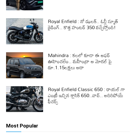
Royal Enfield : నో ఝలక్.. ఓన్లీ స్మూత్
రైడింగ్.. కొత్త హంటర్ 350 వచ్చేస్తోంది!
Mahindra : కలలో కూడా ఈ ఆఫర్
ఊహించలేం.. మహీంద్రా ఆ మోడల్ పై
రూ.1.15లక్షలు ఆదా
Royal Enfield Classic 650 : రాయల్ ‎గా
ఎంట్రీ ఇచ్చిన క్లాసిక్ 650..వావ్.. అదిరిపోయే
ఫీచర్స్
Most Popular