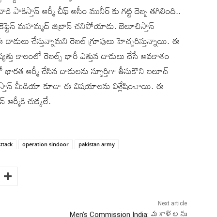
కిస్తాన్ ఆర్మీ చీఫ్ అసీం మునీర్ కు గట్టి దెబ్బ తగిలింది..
్టెన్ మహమ్మద్ జిబ్రాన్ చనిపోయాడు. బెలూచిస్తాన్
 దాడులు చేస్తున్నామని రెబల్ గ్రూపులు హెచ్చరిస్తున్నాయి. ఈ
్యత్తు కాలంలో రెబల్స్ భారీ ఎత్తున దాడులు చేసే అవకాశం
ారత ఆర్మీ చేసిన దాడులను స్ఫూర్తిగా తీసుకొని బలూచ్
ాకిస్తాన్ మీడియా కూడా ఈ విషయాలను విశ్లేషించాయి. ఈ
 ఆర్మీకి చుక్కలే.
ttack
operation sindoor
pakistan army
Next article
Men’s Commission India: మగాళ్లను