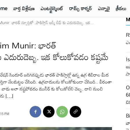
ome
వార్త విశ్లేషణ
ఎంటర్టైన్మెంట్
రామ్స్ కార్నర్
ఎన్నారై
క్రీడలు
M
భారత్ స్ఫూర్తితో..పాకిస్తాన్ ఆర్మీ చీఫ్ కు ఎదురుదెబ్బ. ఇక...
RS
im Munir: భారత్
ఎ
ీఫ్ కు ఎదురుదెబ్బ. ఇక కోలుకోవడం కష్టమే
I
అ
సా
ిందూర్ జరిగినప్పుడు భారత్ పాకిస్తాన్లో ఉన్న ఉగ్ర శిబిరాల మీద
్తిగా నేలమట్టం చేసింది. ఉగ్రవాదులను కోలుకోకుండా చేసింది.. వీరంతా
O
గర. వారు అలా నష్టపోవడం మునీర్ కు కోలుకోలేని దెబ్బ. దాని నుంచి
60
పుడు […]
చి
B
3:15 PM
బా