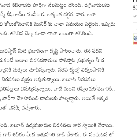
రవాద శిబిరాలను పూర్తిగా నేలమట్టం చేసింది. ఉగ్రవాదులను
డి
ర్మీ చీఫ్ అసీం మునీర్ కు అత్యంత దగ్గర. వారు అలా
భా
ంచి కోలుకోవడానికి మునీర్ కు చాలా సమయం పట్టింది. ఇప్పుడు
ిలింది. తగిలిన దెబ్బ కూడా చాలా బలంగా తగిలింది.
లుచిస్థాన్ మీద ప్రధానంగా దృష్టి సారించారు. తన పదవి
ంటే బలూచ్ నిరసనకారులు పాకిస్తాన్ ప్రభుత్వం మీద
ైన్యానికి చుక్కలు చూపిస్తున్నారు. సరిహద్దుల్లో విధ్వంసానికి
లో నిరసనలు వ్యక్తం అవుతున్నాయి. బలూచ్ నిరసనలు
క్షాలు విమర్శిస్తున్నాయి. వాటి నుంచి తప్పించుకోవడానికి..
ాన్ని భారీగా మోహరించి దాడులకు పాల్పడ్డారు. అయితే అక్కడి
తో వెనక్కి వచ్చేశారు.
రైంది. బలూచ్ ఉద్యమకారుల నిరసనలు తార స్థాయికి చేరాయి.
స్ట్ గార్డ్ శిబిరం మీద ఆత్మహుతి దాడి చేశారు. ఈ సంఘటన లో