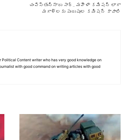
చంపేస్తున్నారు సార్.. మహిళా కమిషన్ లాగా
మగాళ్లకు పురుషుల కమిషన్ కావాలి
r Political Content writer who has very good knowledge on
 journalist with good command on writing articles with good