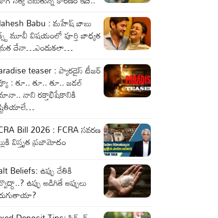
జాగ్ సత్య చెబుతున్న కారణం ఇదే..
ahesh Babu : మహేష్ బాబు
క్స్ట్ మూవీ విషయంలో పూర్తి బాధ్యత
మ్రత దేనా…ఎందుకలా…
radise teaser : ప్యారడైస్ టీజర్
వ్యూ : తూ.. తూ.. తూ.. జడల్
ానా.. నాని రక్తాభిషేకానికి
ష్టితీయాలే…
CRA Bill 2026 : FCRA సవరణ
ల్లుకి విస్తృత ప్రజామోదం
lt Beliefs: ఉప్పు చేతికి
్వొద్దా..? ఉప్పు అడిగితే అప్పులు
ెరుగుతాయా?
xed Deposit Tips: ఫిక్స్ డ్