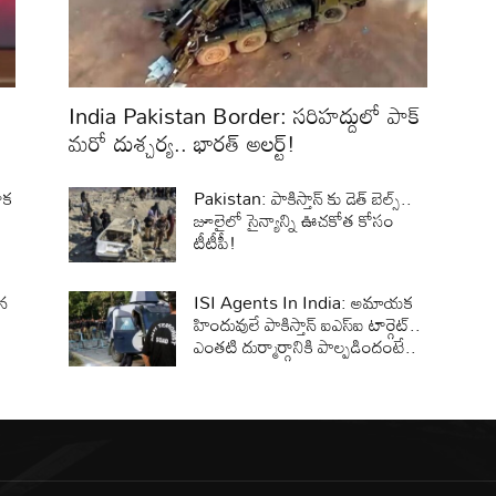
India Pakistan Border: సరిహద్దులో పాక్‌
మరో దుశ్చర్య.. భారత్‌ అలర్ట్‌!
ాక
Pakistan: పాకిస్తాన్‌ కు డెత్ బెల్స్..
జూలైలో సైన్యాన్ని ఊచకోత కోసం
టీటీపీ!
ిన
ISI Agents In India: అమాయక
హిందువులే పాకిస్తాన్ ఐఎస్ఐ టార్గెట్..
ఎంతటి దుర్మార్గానికి పాల్పడిందంటే..