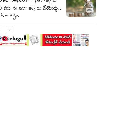
పాజిట్ ను ఇలా అస్సలు చేయొద్దు..
రీగా నష్టం..