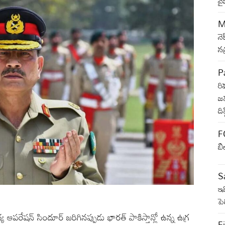
వై
M
నె
న
Pa
రి
జమ
ది
F
బి
Sa
ఇవ
ప
షన్ సిందూర్ జరిగినప్పుడు భారత్ పాకిస్తాన్లో ఉన్న ఉగ్ర
Fi