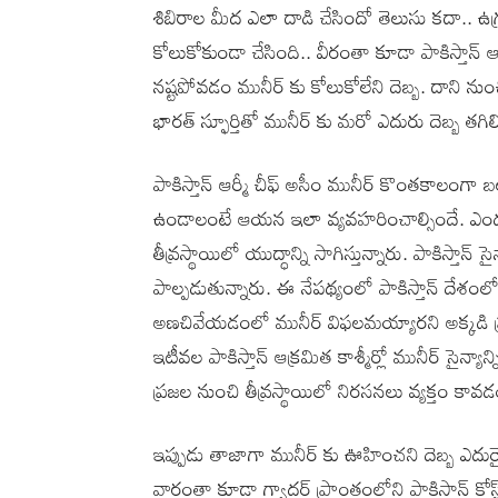
శిబిరాల మీద ఎలా దాడి చేసిందో తెలుసు కదా.. ఉగ్
కోలుకోకుండా చేసింది.. వీరంతా కూడా పాకిస్తాన్ ఆ
నష్టపోవడం మునీర్ కు కోలుకోలేని దెబ్బ. దాని ను
భారత్ స్ఫూర్తితో మునీర్ కు మరో ఎదురు దెబ్బ తగ
పాకిస్తాన్ ఆర్మీ చీఫ్ అసీం మునీర్ కొంతకాలంగా బ
ఉండాలంటే ఆయన ఇలా వ్యవహరించాల్సిందే. ఎందుక
తీవ్రస్థాయిలో యుద్ధాన్ని సాగిస్తున్నారు. పాకిస్తాన్ స
పాల్పడుతున్నారు. ఈ నేపథ్యంలో పాకిస్తాన్ దేశం
అణచివేయడంలో మునీర్ విఫలమయ్యారని అక్కడి ప్రతిప
ఇటీవల పాకిస్తాన్ ఆక్రమిత కాశ్మీర్లో మునీర్ సైన్య
ప్రజల నుంచి తీవ్రస్థాయిలో నిరసనలు వ్యక్తం కావడం
ఇప్పుడు తాజాగా మునీర్ కు ఊహించని దెబ్బ ఎదు
వారంతా కూడా గ్వాదర్ ప్రాంతంలోని పాకిస్తాన్ కో