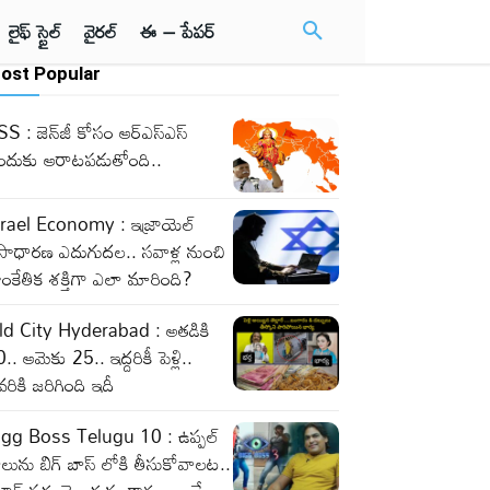
లైఫ్ స్టైల్
వైరల్
ఈ – పేపర్
ost Popular
S : జెన్‌జీ కోసం ఆర్‌ఎస్‌ఎస్‌
ందుకు ఆరాటపడుతోంది..
srael Economy : ఇజ్రాయెల్‌
సాధారణ ఎదుగుదల.. సవాళ్ల నుంచి
ంకేతిక శక్తిగా ఎలా మారింది?
ld City Hyderabad : అతడికి
.. ఆమెకు 25.. ఇద్దరికీ పెళ్లి..
వరికి జరిగింది ఇదీ
igg Boss Telugu 10 : ఉప్పల్
లును బిగ్ బాస్ లోకి తీసుకోవాలట..