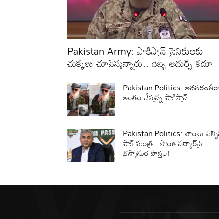
Pakistan Army: పాకిస్తాన్ సైనికులకు
చుక్కలు చూపిస్తున్నారు.. దెబ్బ అదుర్స్ కదూ
Pakistan Politics: అవసరంతీర
అంతం చేస్తున్న పాకిస్తాన్‌..
Pakistan Politics: బాంబు పేల్చ
పాక్‌ మంత్రి.. సొంత సర్కార్‌పై
భస్మాసుర హస్తం!