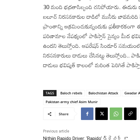
30 మంది భద్రతాసిబ్బంది చనిపోయారు. ఈదురు దాడి పా
బలూచ్ నిరసనకారుల దాడిలో మునీరు బావమరిది కెప
ప్రాంతాన్ని ఆక్రమించుకున్నందుకు ప్రతీకారకంగా ఈ
పరిణామాల నేపథ్యంలో పాకిస్తాన్ సైన్యం మీద భవిష
ఉందని తెలుస్తోంది. ఆపరేషన్ సిందూర్ సమయంలో భ
నిరసనకారులు దాడులు చేసినట్టు తెలుస్తోంది.. ప
దాడులు భవిష్యత్ కాలంలో మరింత పెరిగితే పాకిస్తాన్
TAGS
Baloch rebels
Balochistan Attack
Gwadar A
Pakistan army chief Asim Munir
Share
Previous article
Nithiin Rapido Driver: ‘Rapido’ డ్రైవర్ గా