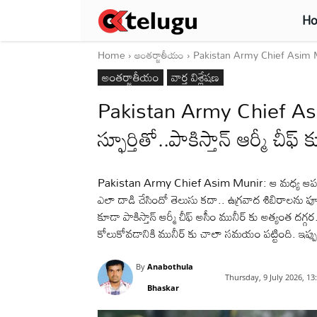
H
Home
అంతర్జాతీయం
Pakistan Army Chief Asim Munir: 
అంతర్జాతీయం
వార్త విశ్లేషణ
Pakistan Army Chief As
స్ఫూర్తితో..పాకిస్తాన్ ఆర్మీ చ
Pakistan Army Chief Asim Munir: ఆ మధ్య ఆపరేషన్ స
ఎలా దాడి చేసిందో తెలుసు కదా.. ఉగ్రవాద శిబిరాలను పూర
కూడా పాకిస్తాన్ ఆర్మీ చీఫ్ అసీం మునీర్ కు అత్యంత దగ్
కోలుకోవడానికి మునీర్ కు చాలా సమయం పట్టింది. ఇప్
By
Anabothula
Thursday, 9 July 2026, 1
Bhaskar