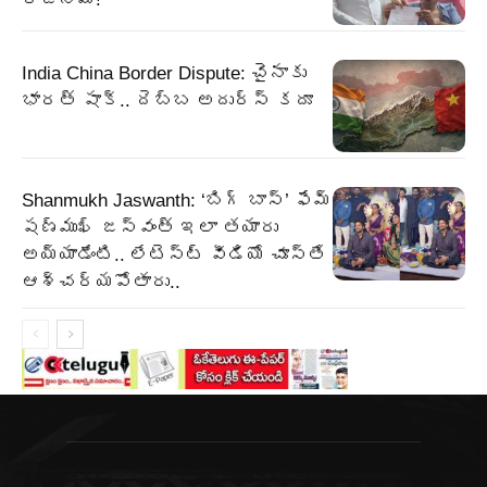
India China Border Dispute: చైనాకు
భారత్ షాక్‌.. దెబ్బ అదుర్స్ కదూ
Shanmukh Jaswanth: ‘బిగ్ బాస్’ ఫేమ్
షణ్ముఖ్ జస్వంత్ ఇలా తయారు
అయ్యాడేంటి.. లేటెస్ట్ వీడియో చూస్తే
ఆశ్చర్యపోతారు..