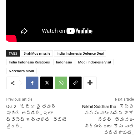
TAGS
BrahMos missile
India Indonesia Defence Deal
India Indonesia Relations
Indonesia
Modi Indonesia Visit
Narendra Modi
Previous article
Next article
OG 2 : ‘ఓజీ 2’ పై తమన్
Nikhil Siddhartha : గొప్ప
షాకింగ్ అప్డేట్.. ఇలా
మనసు చాటుకున్న హీరో
ట్విస్ట్ ఇచ్చాదేంటి.. వీడియో
నిఖిల్.. భీమవరం
వైరల్..
విద్యార్థుల కోసం ఎంత
పనిచేశాడంటే..