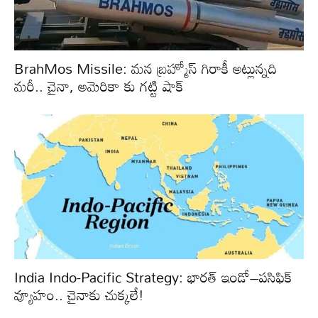
BrahMos Missile: మన బ్రహ్మోస్ గిరాకీ అట్లున్నది
మరీ.. చైనా, అమెరికా కు గట్టి షాక్
India Indo-Pacific Strategy: భారత్‌ ఇండో–పసిఫిక్‌
వ్యూహం.. చైనాకు చుక్కలే!