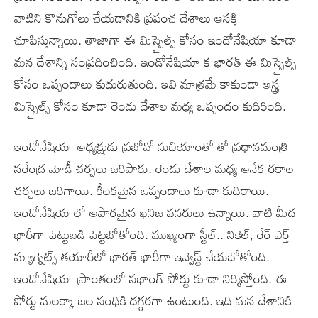
వాటిని కొనుగోలు చేయడానికి ప్రపంచ దేశాలు ఆసక్తి
చూపిస్తున్నాయి. తాజాగా ఈ మిస్సైల్స్ కోసం ఇండోనేషియా కూడా
మన దేశాన్ని సంప్రదించింది. ఇండోనేషియా క భారత్ ఈ మిస్సైల్స్
కోసం ఒప్పందాలు కుదురుతుంది. ఇవి మాత్రమే కాకుండా అస్త్ర
మిస్సైల్స్ కోసం కూడా రెండు దేశాల మధ్య ఒప్పందం కుదిరింది.
ఇండోనేషియా అధ్యక్షుడు ప్రబోవో సుబియాంతో తో ప్రధానమంత్రి
నరేంద్ర మోడీ చర్చలు జరిపారు. రెండు దేశాల మధ్య అనేక రకాల
చర్చలు జరిగాయి. కీలకమైన ఒప్పందాలు కూడా కుదిరాయి.
ఇండోనేషియాలో అపారమైన ఖనిజ వనరులు ఉన్నాయి. వాటి మీద
భారీగా పెట్టుబడి పెట్టబోతోంది. ముఖ్యంగా స్టీల్.. నికెల్, రేర్ ఎర్త్
మ్యాగ్నెట్స్ తయారీలో భారత్ భారీగా ఇన్వెస్ట్ చేయబోతోంది.
ఇండోనేషియా ప్రాంతంలో సభాంగ్ పోర్టు కూడా నిర్మిస్తోంది. ఈ
పోర్టు మలక్కా జల సంధికి దగ్గరగా ఉంటుంది. ఇది మన దేశానికి