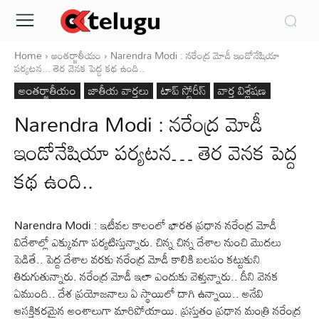
Home
అంతర్జాతీయం
Narendra Modi : నరేంద్ర మోడీ ఇండోనేషియా
పర్యటన... తెర వెనక పెద్ద కథ ఉంది..
అంతర్జాతీయం
జాతీయ వార్తలు
టాప్ స్టోరీస్
వార్త విశ్లేషణ
Narendra Modi : నరేంద్ర మోడీ
ఇండోనేషియా పర్యటన… తెర వెనక పెద్ద
కథ ఉంది..
Narendra Modi : ఇటీవల కాలంలో భారత ప్రధాన నరేంద్ర మోడీ
విదేశాల్లో ఎక్కువగా పర్యటిస్తున్నారు. చిన్న చిన్న దేశాల నుంచి మొదలు
పెడితే.. పెద్ద దేశాల వరకు నరేంద్ర మోడీ కాలికి బలపం కట్టుకుని
తిరుగుతున్నారు. నరేంద్ర మోడీ ఇలా ఎందుకు వెళ్తున్నారు.. దీని వెనక
ఏముంది.. దేశ ప్రయోజనాలు ఏ స్థాయిలో దాగి ఉన్నాయి.. అనేవి
ఆసక్తికరమైన అంశాలుగా మారిపోయాయి. ప్రస్తుతం ప్రధాన మంత్రి నరేంద్ర