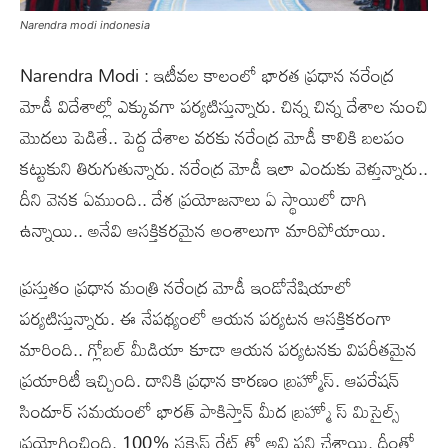
Narendra modi indonesia
Narendra Modi : ఇటీవల కాలంలో భారత ప్రధాన నరేంద్ర
మోడీ విదేశాల్లో ఎక్కువగా పర్యటిస్తున్నారు. చిన్న చిన్న దేశాల నుంచి
మొదలు పెడితే.. పెద్ద దేశాల వరకు నరేంద్ర మోడీ కాలికి బలపం
కట్టుకుని తిరుగుతున్నారు. నరేంద్ర మోడీ ఇలా ఎందుకు వెళ్తున్నారు..
దీని వెనక ఏముంది.. దేశ ప్రయోజనాలు ఏ స్థాయిలో దాగి
ఉన్నాయి.. అనేవి ఆసక్తికరమైన అంశాలుగా మారిపోయాయి.
ప్రస్తుతం ప్రధాన మంత్రి నరేంద్ర మోడీ ఇండోనేషియాలో
పర్యటిస్తున్నారు. ఈ నేపథ్యంలో ఆయన పర్యటన ఆసక్తికరంగా
మారింది.. గ్లోబల్ మీడియా కూడా ఆయన పర్యటనకు విపరీతమైన
ప్రయారిటీ ఇచ్చింది. దానికి ప్రధాన కారణం బ్రహ్మోస్. ఆపరేషన్
సిందూర్ సమయంలో భారత్ పాకిస్తాన్ మీద బ్రహ్మో స్ మిసైల్స్
ప్రయోగించింది. 100% సక్సెస్ రేట్ తో అవి పని చేశాయి. దీంతో