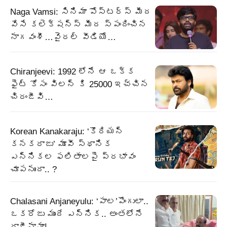
Naga Vamsi: సినిమా పోస్టర్స్ మీద
వేసే కలెక్షన్స్ మీద స్పందించిన
నాగవంశీ…వైరల్ వీడియో…
Chiranjeevi: 1992 లోనే ఆ ఒక్క
ఫైట్ కోసం విలన్ కి 25000 ఇచ్చిన
చిరంజీవి…
Korean Kanakaraju: ‘కొరియన్
కనకరాజు’ మూవీ స్థానిక
ఎన్నికల ఫలితాలపై ప్రభావం
చూపనుందా.. ?
Chalasani Anjaneyulu: ‘పాల’పొంగులా..
ఒకరోజు ముందే ఎన్నిక.. అంతలోనే
రాజీనామా!