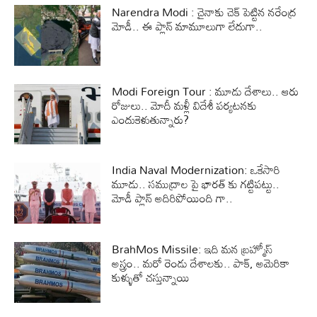
Narendra Modi : చైనాకు చెక్ పెట్టిన నరేంద్ర
మోడీ.. ఈ ప్లాన్ మామూలుగా లేదుగా..
Modi Foreign Tour : మూడు దేశాలు.. ఆరు
రోజులు.. మోదీ మళ్లీ విదేశీ పర్యటనకు
ఎందుకెళుతున్నారు?
India Naval Modernization: ఒకేసారి
మూడు.. సముద్రాల పై భారత్ కు గట్టిపట్టు..
మోడీ ప్లాన్ అదిరిపోయింది గా..
BrahMos Missile: ఇది మన బ్రహ్మోస్
అస్త్రం.. మరో రెండు దేశాలకు.. పాక్, అమెరికా
కుళ్ళుతో చస్తున్నాయి