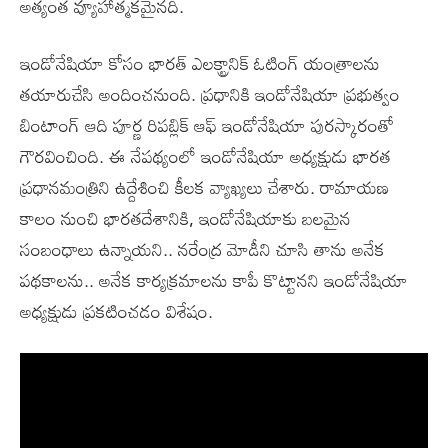
అత్యంత వ్యూహాత్మకమైనది.
ఇండోనేషియా కోసం భారత్ ఎలక్ట్రానిక్ ఓటింగ్ యంత్రాలను
తయారుచేసి అందించనుంది. ప్రధానికి ఇండోనేషియా ప్రభుత్వం
బింటాంగ్ ఆది పూర్ణ రిపబ్లిక్ ఆఫ్ ఇండోనేషియా పురస్కారంతో
గౌరవించింది. ఈ నేపథ్యంలో ఇండోనేషియా అధ్యక్షుడు భారత
ప్రధానమంత్రిని ఉద్దేశించి కీలక వ్యాఖ్యలు చేశారు. రామాయణ
కాలం నుంచి భారతదేశానికి, ఇండోనేషియాకు బలమైన
సంబంధాలు ఉన్నాయని.. నరేంద్ర మోడీని చూసి తాను అనేక
పథకాలను.. అనేక కార్యక్రమాలను కాపీ కొట్టానని ఇండోనేషియా
అధ్యక్షుడు ప్రకటించడం విశేషం.