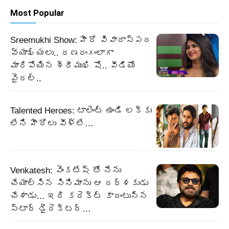
Most Popular
Sreemukhi Show: హీరో వివాదాస్పద
వ్యాఖ్యలు.. రణరంగంలాగా
మారిపోయిన శ్రీముఖి షో.. వీడియో
వైరల్..
Talented Heroes: టాలెంట్ ఉండి లక్కు
లేని హీరోలు వీళ్లే…
Venkatesh: వెంకటేష్ తో నేను
చేయాల్సిన సినిమాను ఆ దర్శకుడు
చేశాడు… ఇది కరెక్ట్ కాదంటున్న
స్టార్ డైరెక్టర్…