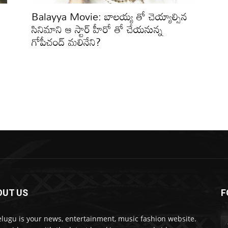
Balayya Movie: బాలయ్య తో చెయ్యాల్సిన
సినిమాని ఆ స్టార్ హీరో తో చేయనున్న
గోపీచంద్ మలినేని?
OUT US
F
lugu is your news, entertainment, music fashion website.