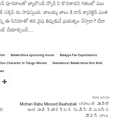
 పూనకాలతో బ్యాగ్రౌండ్ స్కోర్ ని కొడతాడని గతంలో పలు
క్సెస్ ను సాధిస్తుంది. బాలయ్య బాబు కి డాన్ క్యారెక్టర్ ఎంత
న్ని ఈ సినిమాతో తన వైపు తిప్పుకునే ప్రయత్నం చేస్తాడా? లేదా
యిట్ చేయాల్సిందే…
Film
Balakrishna upcoming movie
Balayya Fan Expectations
Don Character In Telugu Movies
Nandamuri Balakrishna Don Role
ews
Next article
Mohan Babu Missed Baahubali: బాహుబలి మూవీలో
ా..
అంత మంచి క్యారెక్టర్ ను మిస్ చేసుకున్న
మోహన్ బాబు..