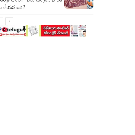
ం చేయనుంది?