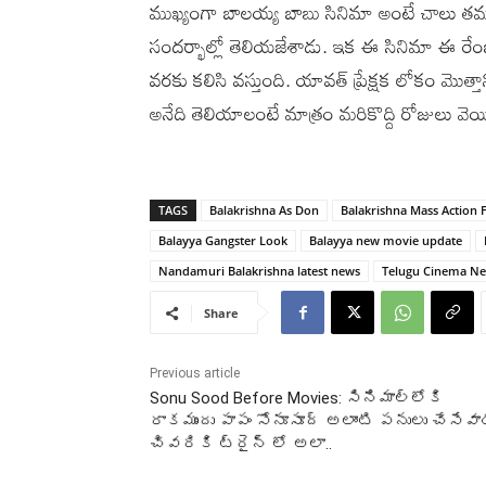
ముఖ్యంగా బాలయ్య బాబు సినిమా అంటే చాలు తమన్
సందర్భాల్లో తెలియజేశాడు. ఇక ఈ సినిమా ఈ రేంజ్ స
వరకు కలిసి వస్తుంది. యావత్ ప్రేక్షక లోకం మొత్తా
అనేది తెలియాలంటే మాత్రం మరికొద్ది రోజులు వె
TAGS
Balakrishna As Don
Balakrishna Mass Action 
Balayya Gangster Look
Balayya new movie update
Nandamuri Balakrishna latest news
Telugu Cinema N
Share
Previous article
Sonu Sood Before Movies: సినిమాల్లోకి
రాకముందు పాపం సోనూసూద్ అలాంటి పనులు చేసేవాడ
చివరికి ట్రైన్ లో అలా..