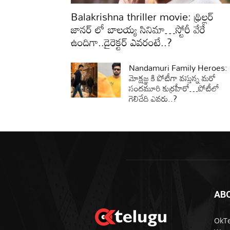
Balakrishna thriller movie: థ్రిల్లర్
జానర్ లో బాలయ్య సినిమా…స్టోరీ వేరే
ఉందిగా..డైరెక్టర్ ఎవరంటే..?
Nandamuri Family Heroes:
మోక్షజ్ఞ కి పోటీగా వస్తున్న మరో
సందమూరి కుర్రహీరో…పోటీలో
గెలిచేది ఎవరు..?
AB
OkTe