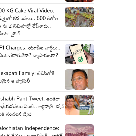
00 KG Cake Viral Video:
్కుర్తిలో కమండలం.. 500 కిలోల
క్ ను 2 నిమిషాల్లో లేపేశారు..
డియో వైరల్
PI Charges: యూపీఐ చార్జీలు..
ినియోగదారుడికా? వ్యాపారులకా?
ekapati Family: టిడిపిలోకి
లమైన ఆ ఫ్యామిలీ!
ishabh Pant Tweet: అంతలా
రాధేయపడటం ఏంటి.. అర్ధరాత్రి రిషబ్
ంత్ సంచలన ట్వీట్
alochistan Independence:
వతంత్ర దేశంగా బలూచిస్తాన్‌.. భారత్‌