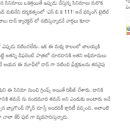
ిన సినిమాలు ఒకెత్తయితే ఇప్పుడు చేస్తున్న సినిమాలు మరొక
ఏ
 మలినేని దర్శకత్వంలో ‘ఎన్ బి కె 111’ అనే వర్కింగ్ టైటిల్
 డాన్ క్యారెక్టర్ లో నటిస్తున్నాడనే వార్తలు కూడా
ర్ లో ఎప్పుడు నటించలేదు. ఇక ఈ మధ్య కాలంలో బాలయ్యకి
కాబట్టి అతన్ని డిఫరెంట్ పాత్రలో చూడడానికి అతని అభిమానులు
లోనే ఆయన ఈ మూవీలో డాన్ గా నటించి ప్రేక్షకులను తనవైపు
ుని ఈ సినిమా నుంచి గ్లింప్స్ అయితే రిలీజ్ చేశారు. దానికి
ది. నిజానికి తమన్ ను నందమూరి తమన్ అని ఎందుకు అంటారు అనే
న బ్యాగ్రౌండ్ స్కోర్ చూస్తే అందరికీ క్లారిటీ వచ్చింది. అలాంటి
చాలా కేర్ ఫుల్ గా వ్యవహరిస్తున్నాడు.