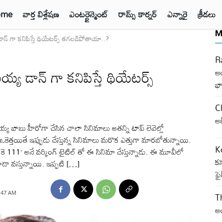
ome
వార్త విశ్లేషణ
ఎంటర్టైన్మెంట్
రామ్స్ కార్నర్
ఎన్నారై
క్రీడలు
M
్ గా కనిపిస్తే థియేటర్స్ తగలడిపోతాయా..?
Ra
డాన్ గా కనిపిస్తే థియేటర్స్
ఆ
భా
C
అ
బు హీరోగా చేసిన చాలా సినిమాలు అతన్ని టాప్ లెవెల్లో
కెత్తయితే ఇప్పుడు చేస్తున్న సినిమాలు మరొక ఎత్తుగా మారబోతున్నాయి.
K
కె 111’ అనే వర్కింగ్ టైటిల్ తో ఈ సినిమా చేస్తున్నాడు. ఈ మూవీలో
కన
 కూడా వస్తున్నాయి. ఇప్పటి […]
ఫ
1:47 AM
T
అం