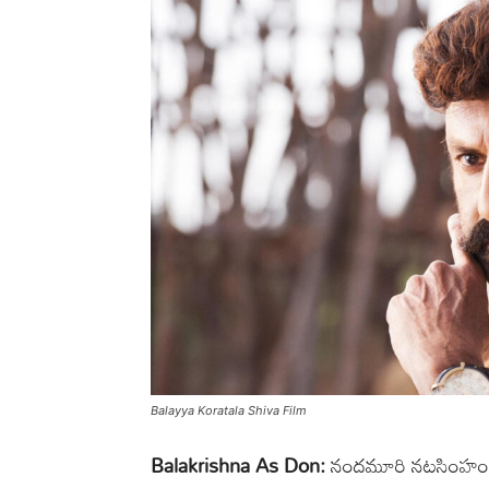
Balayya Koratala Shiva Film
Balakrishna As Don:
నందమూరి నటసింహం బాల