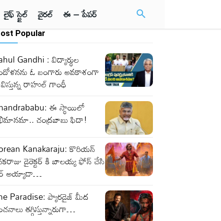
లైఫ్ స్టైల్
వైరల్
ఈ – పేపర్
ost Popular
hul Gandhi : విద్యార్థుల
ందోళనను ఓ బంగారు అవకాశంగా
విస్తున్న రాహుల్ గాంధీ
handrababu: ఈ స్థాయిలో
భిమానమా.. చంద్రబాబు ఫిదా!
orean Kanakaraju: కొరియన్
కరాజు డైరెక్టర్ కి బాలయ్య ఫోన్ చేసి
ైర్ అయ్యాడా…
he Paradise: ప్యారడైజ్ మీద
చనాలు తగ్గిస్తున్నారుగా…