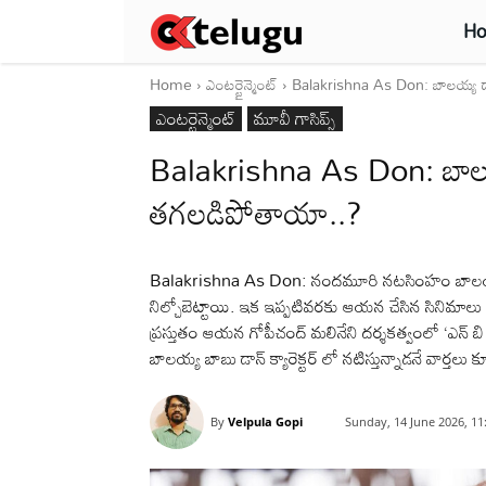
H
Home
ఎంటర్టైన్మెంట్
Balakrishna As Don: బాలయ్య డాన
ఎంటర్టైన్మెంట్
మూవీ గాసిప్స్
Balakrishna As Don: బాలయ్య 
తగలడిపోతాయా..?
Balakrishna As Don: నందమూరి నటసింహం బాలయ్య బా
నిల్చోబెట్టాయి. ఇక ఇప్పటివరకు ఆయన చేసిన సినిమాలు ఒ
ప్రస్తుతం ఆయన గోపీచంద్ మలినేని దర్శకత్వంలో ‘ఎన్ బి 
బాలయ్య బాబు డాన్ క్యారెక్టర్ లో నటిస్తున్నాడనే వార్తలు
By
Velpula Gopi
Sunday, 14 June 2026, 1