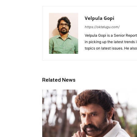
Velpula Gopi
https://oktelugu.com/
Velpula Gopi is a Senior Repo
in picking up the latest trends
topics on latest issues. He als
Related News