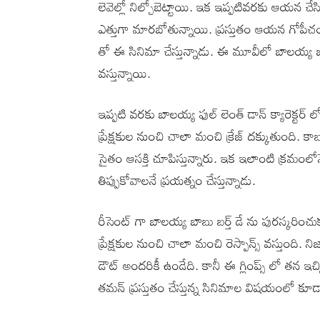
లెవెల్లో నిల్చోబెట్టాయి. ఇక ఇప్పటివరకు ఆయన చేస
ఎత్తుగా మారబోతున్నాయి. ప్రస్తుతం ఆయన గోపీచంద్
తో ఈ సినిమా చేస్తున్నాడు. ఈ మూవీలో బాలయ్య బాబు
వస్తున్నాయి.
ఇప్పటి వరకు బాలయ్య ఫుల్ లెంత్ డాన్ క్యారెక్ట
ప్రేక్షకుల నుంచి చాలా మంచి క్రేజ్ దక్కుతుంది. 
సైతం ఆసక్తి చూపిస్తున్నారు. ఇక ఇలాంటి క్రమం
తిప్పుకోవాలనే ప్రయత్నం చేస్తున్నాడు.
రీసెంట్ గా బాలయ్య బాబు బర్త్ డే ను పురస్కరించుక
ప్రేక్షకుల నుంచి చాలా మంచి రెస్పాన్స్ వస్తుం
డౌట్ అందరికీ ఉండేది. కానీ ఈ గ్లింప్స్ లో తన ఇచ్చి
తమన్ ప్రస్తుతం చేస్తున్న సినిమాల విషయంలో కూడా 