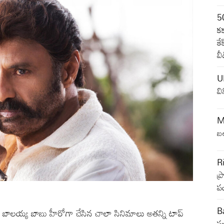
5
కక
కే
వీ
U
వ
M
బ
R
ప్
ప
B
య్య బాబు హీరోగా చేసిన చాలా సినిమాలు అతన్ని టాప్
స్