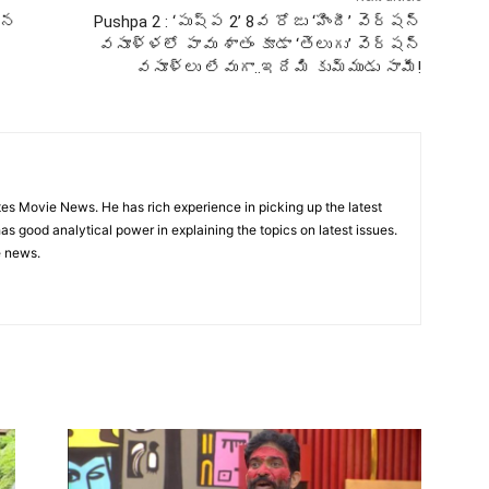
ిన
Pushpa 2 : ‘పుష్ప 2’ 8వ రోజు ‘హిందీ’ వెర్షన్
వసూళ్ళలో పావు శాతం కూడా ‘తెలుగు’ వెర్షన్
వసూళ్లు లేవుగా..ఇదేమి కుమ్ముడు సామీ!
utes Movie News. He has rich experience in picking up the latest
s good analytical power in explaining the topics on latest issues.
e news.