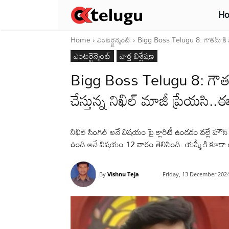
H
Home
ఎంటర్టైన్మెంట్
Bigg Boss Telugu 8: గౌతమ్ కి ఓటు
ఎంటర్టైన్మెంట్
వార్త విశ్లేషణ
Bigg Boss Telugu 8: గౌతమ
చేస్తున్న నిఖిల్ మాజీ ప్రేయసి
నిఖిల్ సింగిల్ అనే విషయం పై క్లారిటీ ఉండడం వల్లే హ
ఉంది అనే విషయం 12 వారం తెలిసింది. యష్మీ కి కూడా అ
By
Vishnu Teja
Friday, 13 December 202