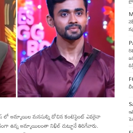
వై
M
నె
న
Pa
రి
జమ
ది
F
బి
Sa
ఇవ
 లో అమ్మాయిల మనసుల్ని దోచిన కంటెస్టెంట్ ఎవరైనా
ప
ంగా ఉన్న అమ్మాయిలంతా నిఖిల్ చుట్టూనే తిరిగేవారు.
Fi