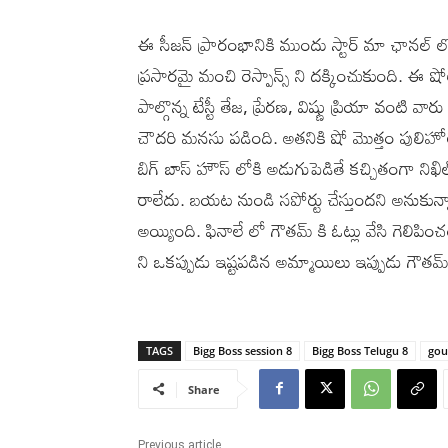
ఈ సీజన్ ప్రారంభానికి ముందు స్టార్ మా ఛానల్ లో ‘
ప్రసారమై మంచి రెస్పాన్స్ ని దక్కించుకుంది. ఈ 
పాల్గొన్న టేస్టీ తేజ, ప్రేరణ, విష్ణు ప్రియా వంటి
చౌదరి మనసు పడింది. అతనికి షో మొత్తం పులిహోర
బిగ్ బాస్ హౌస్ లోకి అడుగుపెడితే కచ్చితంగా నిఖ
రాలేదు. బయట నుండి సపోర్టు చేస్తుందని అనుకున్న
అయ్యింది. ఫినాలే లో గౌతమ్ కి ఓట్లు వేసి గెలిపిం
ని ఒకప్పుడు ఇష్టపడిన అమ్మాయిలు ఇప్పుడు గౌతమ్ గ
TAGS
Bigg Boss session 8
Bigg Boss Telugu 8
go
Share
Previous article