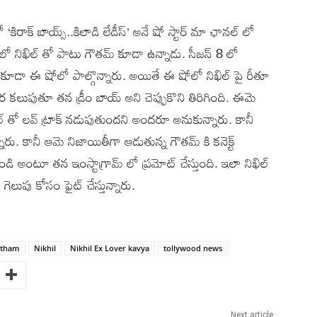
కిరాక్ బాయ్స్..కిలాడి లేడీస్’ అనే షో స్టార్ మా ఛానల్ లో
షోలో నిఖిల్ తో పాటు గౌతమ్ కూడా ఉన్నాడు. సీజన్ 8 లో
 వారు కూడా ఈ షోలో పాల్గొన్నారు. అయితే ఈ షోలో నిఖిల్ పై రీతూ
 కలుపుతూ తన డ్రీం బాయ్ అని చెప్పుకొని తిరిగింది. ఈమె
ిల్ తో లవ్ ట్రాక్ నడుపుతుందని అందరూ అనుకున్నారు. కానీ
ారు. కానీ ఆమె నిజాయితీగా ఆడుతున్న గౌతమ్ కి కనెక్ట్
చండి అంటూ తన ఇంస్టాగ్రామ్ లో ప్రమోట్ చేస్తుంది. ఇలా నిఖిల్
ెలుపు కోసం ఫైట్ చేస్తున్నారు.
utham
Nikhil
Nikhil Ex Lover kavya
tollywood news
Next article