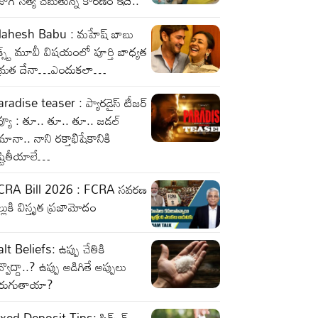
జాగ్ సత్య చెబుతున్న కారణం ఇదే..
ahesh Babu : మహేష్ బాబు
క్స్ట్ మూవీ విషయంలో పూర్తి బాధ్యత
మ్రత దేనా…ఎందుకలా…
radise teaser : ప్యారడైస్ టీజర్
వ్యూ : తూ.. తూ.. తూ.. జడల్
ానా.. నాని రక్తాభిషేకానికి
ష్టితీయాలే…
CRA Bill 2026 : FCRA సవరణ
ల్లుకి విస్తృత ప్రజామోదం
lt Beliefs: ఉప్పు చేతికి
్వొద్దా..? ఉప్పు అడిగితే అప్పులు
ెరుగుతాయా?
xed Deposit Tips: ఫిక్స్ డ్