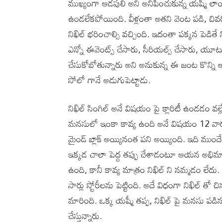
ముఖ్యంగా ఆడపులి అని అనిపించుకున్న యష్మీ లాంట
ఉండలేకపోయింది. వీళ్లంతా అతని వెంట పడి, చివర
నిఖిల్ భరించాల్సి వచ్చింది. ఇదంతా పక్కన పెడితే ని
ఎన్నో ఈవెంట్స్ చేసారు, సీరియల్స్ చేసారు, యూట్య
చేసుకోబోతున్నారు అని అనుకున్న ఈ జంట కొన్ని అ
సోలో గానే అడుగుపెట్టాడు.
నిఖిల్ సింగిల్ అనే విషయం పై క్లారిటీ ఉండడం వల
మనసులో ఇంకా కావ్య ఉంది అనే విషయం 12 వారం 
మైండ్ బ్లాక్ అయ్యినంత పని అయ్యింది. ఇది ముందే
ఇక్కడ చాలా పెద్ద తప్పు చేశాడంటూ ఆయన అభిమాను
ఉంది, కానీ కావ్య మాత్రం నిఖిల్ ని నమ్మడం లేద
సార్లు స్టోరీలను పెట్టింది. అదే విధంగా నిఖిల్ తో
మారింది. ఒక్క యష్మీ తప్ప, నిఖిల్ పై మనసు పడిన
చేస్తున్నారు.