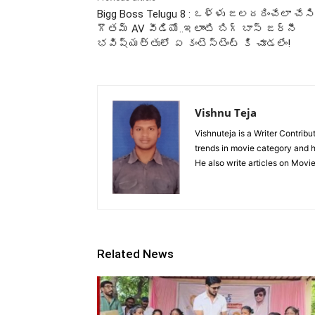
Bigg Boss Telugu 8 : ఒళ్ళు జలదరించేలా చేస
గౌతమ్ AV వీడియో..ఇలాంటి బిగ్ బాస్ జర్నీ
భవిష్యత్తులో ఏ కంటెస్టెంట్ కి చూడలేం!
Vishnu Teja
Vishnuteja is a Writer Contrib
trends in movie category and ha
He also write articles on Movi
Related News