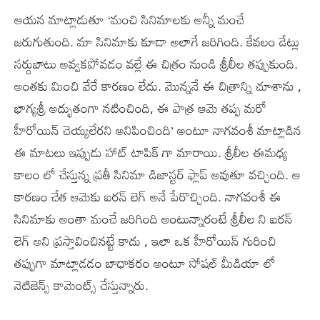
ఆయన మాట్లాడుతూ ‘మంచి సినిమాలకు అన్నీ మంచే
జరుగుతుంది. మా సినిమాకు కూడా అలాగే జరిగింది. కేవలం డేట్లు
సర్దుబాటు అవ్వకపోవడం వల్లే ఈ చిత్రం నుండి శ్రీలీల తప్పుకుంది.
అంతకు మించి వేరే కారణం లేదు. మొన్ననే ఈ చిత్రాన్ని చూశాను ,
భాగ్యశ్రీ అద్భుతంగా నటించింది, ఈ పాత్ర ఆమె తప్ప మరో
హీరోయిన్ చెయ్యలేరని అనిపించింది’ అంటూ నాగవంశీ మాట్లాడిన
ఈ మాటలు ఇప్పుడు హాట్ టాపిక్ గా మారాయి. శ్రీలీల ఈమధ్య
కాలం లో చేస్తున్న ప్రతీ సినిమా డిజాస్టర్ ఫ్లాప్ అవుతూ వచ్చింది. ఆ
కారణం చేత ఆమెకు ఐరన్ లెగ్ అనే పేరొచ్చింది. నాగవంశీ ఈ
సినిమాకు అంతా మంచే జరిగింది అంటున్నారంటే శ్రీలీల ని ఐరన్
లెగ్ అని ప్రస్తావించినట్టే కాదు , ఇలా ఒక హీరోయిన్ గురించి
తప్పుగా మాట్లాడడం బాధాకరం అంటూ సోషల్ మీడియా లో
నెటిజెన్స్ కామెంట్స్ చేస్తున్నారు.