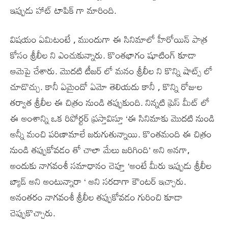
ఇప్పుడు హాట్ టాపిక్ గా మారింది.
విషయం ఏమిటంటే , ముందుగా ఈ సినిమాలో హీరోయిన్ పాత్ర
కోసం శ్రీలీల ని ఎంచుకున్నారు. కొంతభాగం షూటింగ్ కూడా
ఆమెపై చేశారు. మొదటి టీజర్ లో మనం శ్రీలీల ని కొన్ని షాట్స్ లో
చూడొచ్చు. కానీ ఏమైందో ఏమో తెలియదు కానీ , కొన్ని రోజుల
తర్వాత శ్రీలీల ఈ చిత్రం నుండి తప్పుకుంది. నిన్నటి ప్రెస్ మీట్ లో
ఈ అంశాన్ని ఒక రిపోర్టర్ ప్రస్తావిస్తూ ‘ఈ సినిమాకు మొదటి నుండి
అన్నీ మంచి పరిణామాలే జరుగుతున్నాయి. కొంతమంది ఈ చిత్రం
నుండి తప్పుకోవడం తో చాలా మేలు జరిగింది’ అని అనగా,
అందుకు నాగవంశీ సమాధానం చెప్తూ ‘అంటే మీరు ఇప్పుడు శ్రీలీల
బ్యాడ్ అని అంటున్నారా ‘ అని సరదాగా కౌంటర్ ఇచ్చారు.
అనంతరం నాగవంశీ శ్రీలీల తప్పుకోవడం గురించి కూడా
చెప్పుకొచ్చారు.