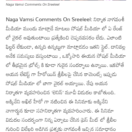
Naga Vamsi Comments On Sreeleel
Naga Vamsi Comments On Sreeleel: నిర్మాత నాగవంశీ
మీడియా ముందు మాట్లాడే మాటలు సోషల్ మీడియా లో ఏ రేంజ్
లో వైరల్ అవుతుంటాయి ప్రత్యేకించి చెప్పనవసరం లేదు. ఎలాంటి
ఫిల్టర్ లేకుండా, ఉన్నది ఉన్నట్టుగా మాట్లాడడం ఇతని స్టైల్. దానివల్ల
అనేక సమస్యలు వస్తుంటాయి , ఒక్కోసారి ఈయన సోషల్ మీడియా
లో తీవ్రమైన ట్రోల్స్ కి కూడా గురైన సందర్భాలు ఉన్నాయి. ఇకపోతే
ఆయన లేటెస్ట్ గా హీరోయిన్ శ్రీలీలపై చేసిన కామెంట్స్ ఇప్పుడు
సోషల్ మీడియా లో బాగా వైరల్ అయ్యాయి. రేపు ఆయన
నిర్మాతగా వ్యవహరించిన ‘లెనిన్’ మూవీ విడుదల కాబోతుంది.
అక్కినేని అఖిల్ హీరో గా నటించిన ఈ సినిమాకు అక్కినేని
నాగార్జున కూడా సహనిర్మాతగా వ్యవహరించారు. ఈ సినిమా
విడుదల సందర్భంగా నిన్న ఏర్పాటు చేసిన ప్రెస్ మీట్ లో శ్రీలీల
గురించి విలేఖరి అడిగిన ప్రశ్నకు నాగవంశీ ఇచ్చిన సమాధానం