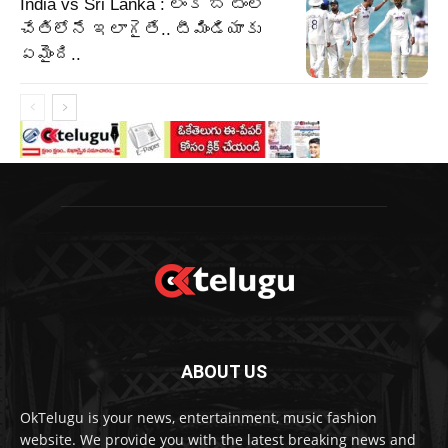
India vs Sri Lanka : లంక బీ టీంలో
చేతిలోనే ఇలాగైతే.. టీమిండియాకు
ఏమైంది..
ABOUT US
OkTelugu is your news, entertainment, music fashion
website. We provide you with the latest breaking news and