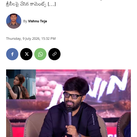
శ్రీలీలపై చేసిన కామెంట్స్ […]
By
Vishnu Teja
Thursday, 9 July 2026, 15:32 PM