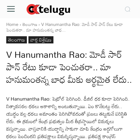
Home
తెలంగాణ
V Hanumantha Rao: మోడీ సార్ పాన్ రేటు కూడా
పెంచుతరా.. మా హనుమంతన్న బాధ...
తెలంగాణ
వార్త విశ్లేషణ
V Hanumantha Rao: మోడీ సార్
పాన్ రేటు కూడా పెంచుతరా.. మా
హనుమంతన్న బాధ మీకు అర్థమైత లేదు..
V Hanumantha Rao: పెట్రోల్ పెరిగింది. డీజిల్ ధర కూడా పెరిగింది.
నిత్యావసరల ధరలు ఆకాశాన్ని అంటుతున్నాయి. ఏం కొనేటట్టు లేదు..
యుద్ధం వల్ల ధరలు అమాంతం పెరిగిపోవడంతో ప్రజలు తట్టుకునే పరిస్థితి
లేదు. ఈ క్రమంలో కేంద్ర ప్రభుత్వం మీద తీవ్రస్థాయిలో విమర్శలు
వస్తున్నాయి. వాస్తవానికి యుద్ధాన్ని సాకుగా చూపి కేంద్రం అడ్డగోలుగా
ధరలు పెంచిందని ప్రతిపక్షాలు విమర్శిస్తున్నాయి. ప్రతిపక్ష కాంగ్రెస్