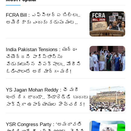
FCRA Bill : ఎఫ్‌సీఆర్‌ఏ బిల్లు..
అమెరికాకు ఎందుకు కడుపు మంట..
India Pakistan Tensions : యుద్ధం
చేయొద్దని పాకిస్తాన్‌ను
వేడుకుంటున్న విపక్షాలు.. మోదీని
ఓడించాలంటే అదే మార్గం మరి!
YS Jagan Mohan Reddy : ఛీ మరీ
ఇంత దిగజారుడా.. కొండారెడ్డి బురుజు
సాక్షిగా ఉపాధ్యాయుల హెచ్చరిక!
YSR Congress Party : ‘అమరావతి