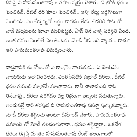
దీనిపై వి హనుమంతరావు ఆగ్రహం వ్యక్తం చేశారు.”పెట్రోల్ ధరలు
పెంచినవ్. డీజిల్ ధర కూడా పెంచినవ్.. అన్ని రేట్లు అడ్డగోలుగా
పెంచినవ్. ఏం చేస్తున్నవో అర్థం కావడం లేదు. చివరికి పాన్ లో
వాడే వస్తువులను కూడా వదిలిపెట్టవ. పాన్ తినే వాళ్ళ పరిస్థితి ఏంది.
ఇంత ధరలు పెంచితే ఎట్ల తింటరు..మోడీ నీకు ఇది న్యాయం కాదు”
అని హనుమంతరావు విమర్శించారు.
వాస్తవానికి ఈ కోణంలో ఏ కాంగ్రెస్ నాయకుడు.. ఏ బిఆర్ఎస్
నాయకుడు ఆలోచించలేదు. ఎంతసేపటికి పెట్రోల్ ధరలు.. డీజిల్
ధరల గురించి మాత్రమే మాట్లాడారు. కానీ చాలామంది పాన్
తినేవాళ్లు.. ధరలు పెరగడం వల్ల తీవ్రంగా ఇబ్బంది పడుతున్నారు.
అందువల్లే వారి తరఫున వి హనుమంతరావు వకల్తా పుచ్చుకున్నారు.
మోడీ ధరలు తగ్గించు అంటూ డిమాండ్ చేశారు. హనుమంతరావు
డిమాండ్ తో మోడీ తలవంచుతారా.. ధరలు తగ్గిస్తారా.. ఒకవేళ
ధరలు తగ్గిస్తే మాత్రం హనుమంతరావు రేంజ్ తెలంగాణలో