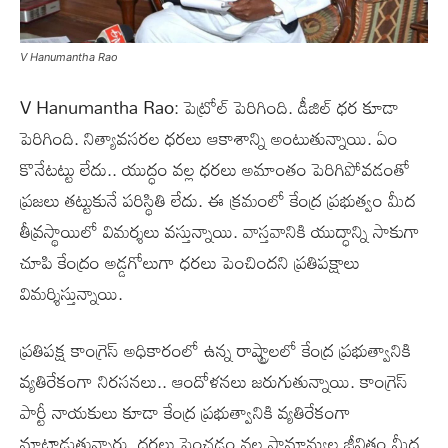
V Hanumantha Rao
V Hanumantha Rao: పెట్రోల్ పెరిగింది. డీజిల్ ధర కూడా
పెరిగింది. నిత్యావసరల ధరలు ఆకాశాన్ని అంటుతున్నాయి. ఏం
కొనేటట్టు లేదు.. యుద్ధం వల్ల ధరలు అమాంతం పెరిగిపోవడంతో
ప్రజలు తట్టుకునే పరిస్థితి లేదు. ఈ క్రమంలో కేంద్ర ప్రభుత్వం మీద
తీవ్రస్థాయిలో విమర్శలు వస్తున్నాయి. వాస్తవానికి యుద్ధాన్ని సాకుగా
చూపి కేంద్రం అడ్డగోలుగా ధరలు పెంచిందని ప్రతిపక్షాలు
విమర్శిస్తున్నాయి.
ప్రతిపక్ష కాంగ్రెస్ అధికారంలో ఉన్న రాష్ట్రాలలో కేంద్ర ప్రభుత్వానికి
వ్యతిరేకంగా నిరసనలు.. ఆందోళనలు జరుగుతున్నాయి. కాంగ్రెస్
పార్టీ నాయకులు కూడా కేంద్ర ప్రభుత్వానికి వ్యతిరేకంగా
మాట్లాడుతున్నారు. ధరలు పెంచడం వల్ల సామాన్యుల జీవితం మీద