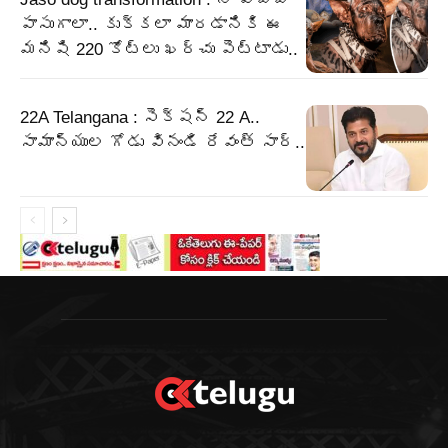
పాసుగాలా.. కుక్కలా మారడానికి ఈ
మనిషి 220 కోట్లు ఖర్చు పెట్టాడు..
22A Telangana : సెక్షన్ 22 A..
సామాన్యుల గోడు వినండి రేవంత్ సార్..