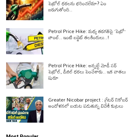
పెట్రోల్ ధరలను భరించలేమా? ఏం
జరుగుతోంది..
Petrol Price Hike: మధ్య తరగతిపై ‘పెట్రో’
బాంబ్‌.. ఇంటి బడ్జెట్‌ తలకిందులు..!
Petrol Price Hike: అన్నట్టే మోడీ సర్
పెట్రోల్, డీజిల్ ధరలు పెంచేశారు.. ఇక వాతలు
షురూ
Greater Nicobar project : గ్రేటర్ నికోబర్
ఆందోళనలో బయట పడుతున్న విదేశీ కుట్రలు
Most Popular