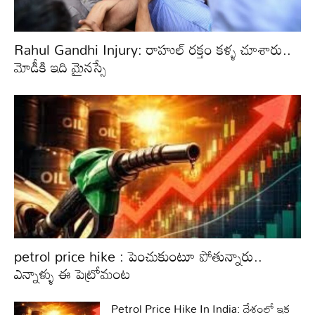
Rahul Gandhi Injury: రాహుల్ రక్తం కళ్ళ చూశారు..
మోడీకి ఇది మైనస్సే
petrol price hike : పెంచుకుంటూ పోతున్నారు..
ఎన్నాళ్ళు ఈ పెట్రోమంట
Petrol Price Hike In India: దేశంలో ఇక