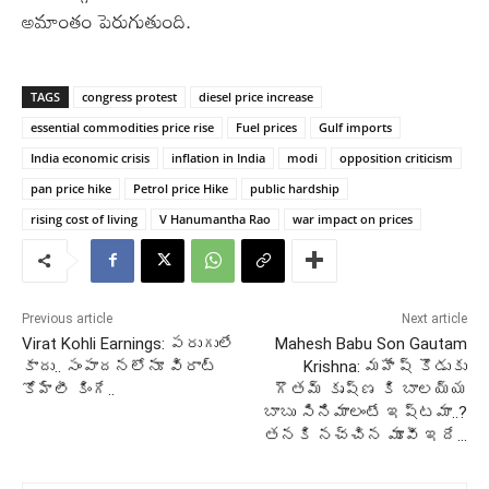
అమాంతం పెరుగుతుంది.
TAGS
congress protest
diesel price increase
essential commodities price rise
Fuel prices
Gulf imports
India economic crisis
inflation in India
modi
opposition criticism
pan price hike
Petrol price Hike
public hardship
rising cost of living
V Hanumantha Rao
war impact on prices
Previous article
Next article
Virat Kohli Earnings: పరుగులే
Mahesh Babu Son Gautam
కాదు.. సంపాదనలోనూ విరాట్
Krishna: మహేష్ కొడుకు
కోహ్లీ కింగే..
గౌతమ్ కృష్ణ కి బాలయ్య
బాబు సినిమాలంటే ఇష్టమా..?
తనకి నచ్చిన మూవీ ఇదే…