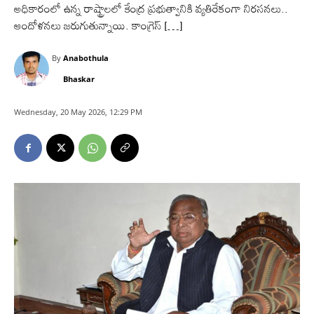
అధికారంలో ఉన్న రాష్ట్రాలలో కేంద్ర ప్రభుత్వానికి వ్యతిరేకంగా నిరసనలు..
ఆందోళనలు జరుగుతున్నాయి. కాంగ్రెస్ […]
By
Anabothula
Bhaskar
Wednesday, 20 May 2026, 12:29 PM