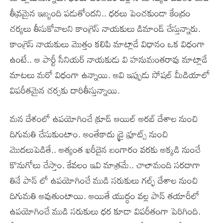
తీవ్రమైన ఇబ్బంది పడుతోందని.. ధరలు పెంచకుండా కేంద్రం
చర్యలు తీసుకోవాలని కాంగ్రెస్ నాయకులు డిమాండ్ చేస్తున్నారు.
కాంగ్రెస్ నాయకులు మొత్తం కలిపి మాట్లాడే విధానం ఒక విధంగా
ఉంటే.. ఆ పార్టీ సీనియర్ నాయకుడు వి హనుమంతరావు మాట్లాడే
మాటలు మరో విధంగా ఉన్నాయి. అవి ఇప్పుడు సోషల్ మీడియాలో
విపరీతమైన చర్చకు దారితీస్తున్నాయి.
మన దేశంలో ఉపయోగించే క్రూడ్ ఆయిల్ అరబ్ దేశాల నుంచి
దిగుమతి చేసుకుంటాం. అంతేకాదు డ్రై ఫ్రూట్స్ నుంచి
మొదలుపెడితే.. అత్యంత ఖరీదైన బంగారం వరకు అక్కడి నుంచే
కొనుగోలు చేస్తాం. కేవలం ఇవి మాత్రమే.. చాలామంది సరదాగా
తినే పాన్ లో ఉపయోగించే ముడి సరుకులు గల్ఫ్ దేశాల నుంచి
దిగుమతి అవుతుంటాయి. అయితే యుద్ధం వల్ల పాన్ తయారీలో
ఉపయోగించే ముడి సరుకులు ధర కూడా విపరీతంగా పెరిగింది.