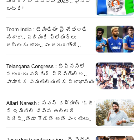
మాదిరిగానే డీఎస్సీ 2025’.. వైసిపి
ఒంటరి!
Team India : టీమిండియా పై చేతబడి
చేశారా.. పదిమంది ప్లేయర్లు
జట్టుకు దూరం.. ఏం జరుగుతోంది..
Telangana Congress : టీపీసీసీలో
నలుగురు వర్కింగ్‌ ప్రెసిడెంట్ల..
సామాజిక సమతుల్యతకు ప్రాధాన్యం
Allari Naresh : పవన్ కళ్యాణ్ ‘ఓజీ’
ని ఇమిటేట్ చేసిన అల్లరి
నరేష్..తేడా కొడితే అంతే సంగతులు..
Jaso dog transformation : నీ పిచ్చి