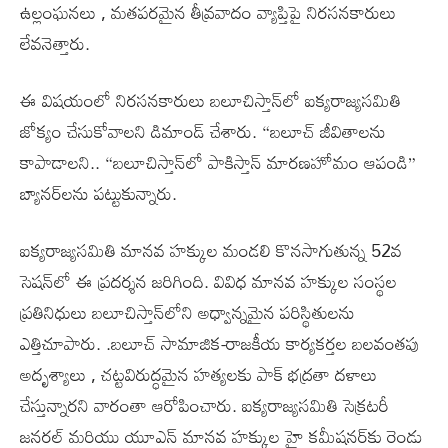
ఉల్లంఘనలు , మతపరమైన తీవ్రవాదం వ్యాప్తిపై నిరసనకారులు
లేవనెత్తారు.
ఈ విషయంలో నిరసనకారులు బలూచిస్తాన్‌లో ఐక్యరాజ్యసమితి
జోక్యం చేసుకోవాలని డిమాండ్ చేశారు. “బలూచ్ జీవితాలను
కాపాడాలని.. “బలూచిస్తాన్‌లో పాకిస్తాన్ మారణహోమం ఆపండి”
బ్యానర్‌లను పట్టుకున్నారు.
ఐక్యరాజ్యసమితి మానవ హక్కుల మండలి కొనసాగుతున్న 52వ
సెషన్‌లో ఈ ప్రదర్శన జరిగింది. వివిధ మానవ హక్కుల సంస్థల
ప్రతినిధులు బలూచిస్తాన్‌లోని అధ్వాన్నమైన పరిస్థితులను
ఎత్తిచూపారు. .బలూచ్ సామాజిక-రాజకీయ కార్యకర్తల బలవంతపు
అదృశ్యాలు , చట్టవిరుద్ధమైన హత్యలకు పాక్ భద్రతా దళాలు
చేస్తున్నారని వారంతా ఆరోపించారు. ఐక్యరాజ్యసమితి సెక్రటరీ
జనరల్ మరియు యూఎన్ మానవ హక్కుల హై కమీషనర్‌కు రెండు