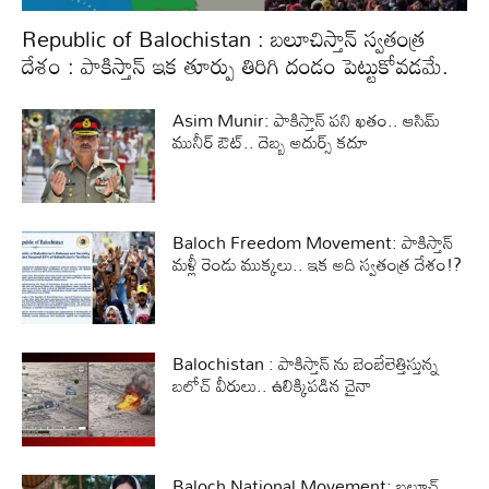
Republic of Balochistan : బలూచిస్తాన్ స్వతంత్ర
దేశం : పాకిస్తాన్ ఇక తూర్పు తిరిగి దండం పెట్టుకోవడమే.
Asim Munir: పాకిస్తాన్‌ పని ఖతం.. ఆసిమ్‌
మునీర్‌ ఔట్‌.. దెబ్బ అదుర్స్‌ కదూ
Baloch Freedom Movement: పాకిస్తాన్‌
మళ్లీ రెండు ముక్కలు.. ఇక అది స్వతంత్ర దేశం!?
Balochistan : పాకిస్తాన్ ను బెంబేలెత్తిస్తున్న
బలోచ్ వీరులు.. ఉలిక్కిపడిన చైనా
Baloch National Movement: బలూచ్