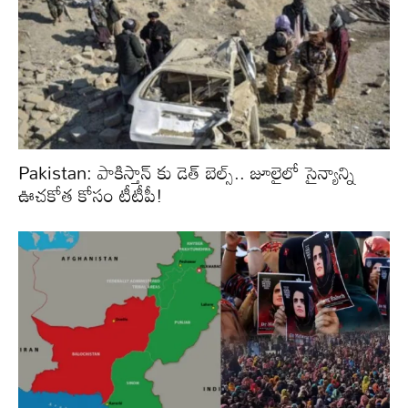
Pakistan: పాకిస్తాన్‌ కు డెత్ బెల్స్.. జూలైలో సైన్యాన్ని
ఊచకోత కోసం టీటీపీ!