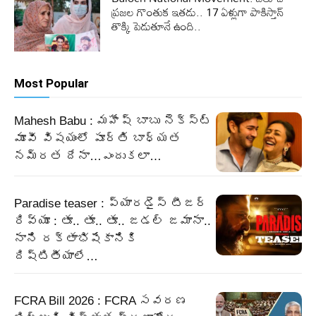
ప్రజల గొంతుక ఇతడు.. 17 ఏళ్లుగా పాకిస్తాన్
తొక్కి పెడుతూనే ఉంది..
Most Popular
Mahesh Babu : మహేష్ బాబు నెక్స్ట్
మూవీ విషయంలో పూర్తి బాధ్యత
నమ్రత దేనా…ఎందుకలా…
Paradise teaser : ప్యారడైస్ టీజర్
రివ్యూ : తూ.. తూ.. తూ.. జడల్ జమానా..
నాని రక్తాభిషేకానికి
దిష్టితీయాలే…
FCRA Bill 2026 : FCRA సవరణ