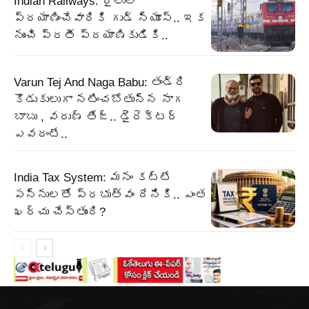
Indian Railways: రైలులో
ప్రయాణించేవారికి గుడ్ న్యూస్.. ఇక
నుంచి ప్రతీ ప్రయాణికుడికి..
Varun Tej And Naga Babu: తండ్రి
కొడుకులుగా నటించబోతున్న నాగ
బాబు , వరుణ్ తేజ్.. డైరెక్టర్
ఎవరంటే..
India Tax System: మనం కట్టే
పన్నులతో ప్రభుత్వం దేనికి.. ఎంత
ఖర్చు చేస్తుంది?