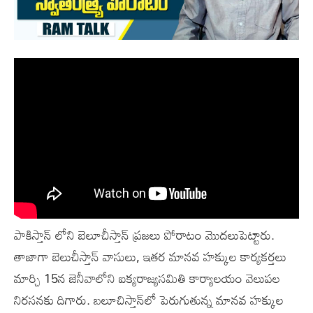
పాకిస్తాన్ లోని బెలూచీస్తాన్ ప్రజలు పోరాటం మొదలుపెట్టారు.
తాజాగా బెలుచీస్తాన్ వాసులు, ఇతర మానవ హక్కుల కార్యకర్తలు
మార్చి 15న జెనీవాలోని ఐక్యరాజ్యసమితి కార్యాలయం వెలుపల
నిరసనకు దిగారు. బలూచిస్తాన్‌లో పెరుగుతున్న మానవ హక్కుల