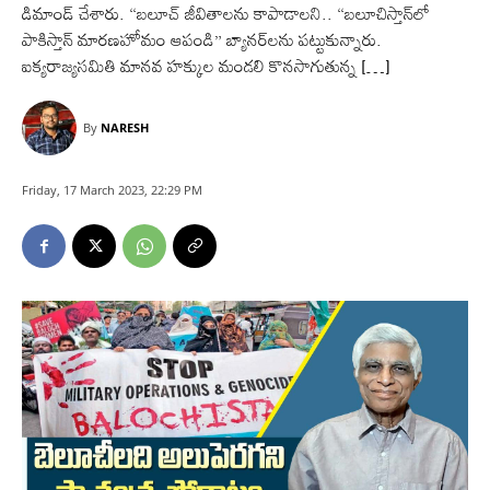
డిమాండ్ చేశారు. “బలూచ్ జీవితాలను కాపాడాలని.. “బలూచిస్తాన్‌లో
పాకిస్తాన్ మారణహోమం ఆపండి” బ్యానర్‌లను పట్టుకున్నారు.
ఐక్యరాజ్యసమితి మానవ హక్కుల మండలి కొనసాగుతున్న […]
By
NARESH
Friday, 17 March 2023, 22:29 PM