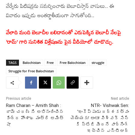
వేర్వేరు పిటిషన్లను సమర్పించారు బెలూచిస్తాన్ వాసులు.. ఈ
వివాదం ఇప్పుడు అంతర్జాతీయంగా సాగుతోంది..
వేలాది మంది బెలూచీల బలిదానంతో ఎరుపెక్కిన బెలూచీ నేలపై
‘రామ్’ గారి సునిశిత విశ్లేషణను పైన వీడియోలో చూడొచ్చు.
TAGS
Balochistan
Free
Free Balochistan
struggle
Struggle for Free Balochistan
Previous article
Next article
Ram Charan – Amith Shah :
NTR- Vishwak Sen:
రామ్ చరణ్ ని అభినందించిన
‘ఇంకెప్పుడు దర్శకత్వం
కేంద్ర హోంశాఖ మంత్రి అమిత్
చెయ్యకు’ అంటూ విశ్వక్ సేన్
షా
కి స్టేజి మీదనే వార్నింగ్
ఇచ్చిన ఎన్టీఆర్