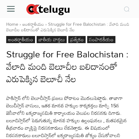
Home
అంతర్జాతీయం
Struggle for Free Balochistan : వేలాది మంది
బెలూచీల బలిదానంతో ఎరుపెక్కిన బెలూచీ నేల
అంతర్జాతీయం
జాతీయ వార్తలు
ప్రత్యేకం
సంపాదకీయం
Struggle for Free Balochistan :
వేలాది మంది బెలూచీల బలిదానంతో
ఎరుపెక్కిన బెలూచీ నేల
పాకిస్తాన్ లోని బెలూచీస్తాన్ ప్రజలు పోరాటం మొదలుపెట్టారు. తాజాగా
బెలుచీస్తాన్ వాసులు, ఇతర మానవ హక్కుల కార్యకర్తలు మార్చి 15న
జెనీవాలోని ఐక్యరాజ్యసమితి కార్యాలయం వెలుపల నిరసనకు దిగారు.
బలూచిస్తాన్‌లో పెరుగుతున్న మానవ హక్కుల ఉల్లంఘనలు , మతపరమైన
తీవ్రవాదం వ్యాప్తిపై నిరసనకారులు లేవనెత్తారు. ఈ విషయంలో
నిరసనకారులు బలూచిస్తాన్‌లో ఐక్యరాజ్యసమితి జోక్యం చేసుకోవాలని