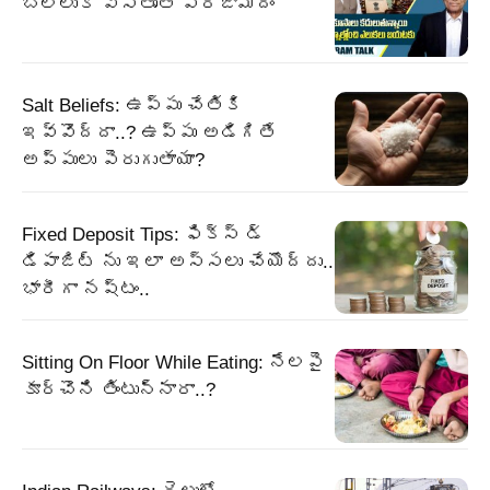
బిల్లుకి విస్తృత ప్రజామోదం
Salt Beliefs: ఉప్పు చేతికి
ఇవ్వొద్దా..? ఉప్పు అడిగితే
అప్పులు పెరుగుతాయా?
Fixed Deposit Tips: ఫిక్స్ డ్
డిపాజిట్ ను ఇలా అస్సలు చేయొద్దు..
భారీగా నష్టం..
Sitting On Floor While Eating: నేలపై
కూర్చొని తింటున్నారా..?