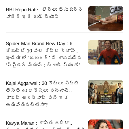
RBI Repo Rate : లోన్లు తీసుకున్న
వారికి ఇది గుడ్ న్యూస్
Spider Man Brand New Day : 6
రోజుల్లో 10 వేల కోట్ల గ్రాస్..
ఇండియా లో ‘ధురంధర్’ ని దాటనున్న
‘స్పైడర్ మ్యాన్ : బ్రాండ్ న్యూ డే’
Kajal Aggarwal : 30 కోట్లు పెట్టి
తీస్తే 40 లక్షలు వచ్చాయి..
కాజల్ అగర్వాల్ పని ఇక
అయిపోయినట్టేనా?
Kavya Maran : కావ్య జట్టా..