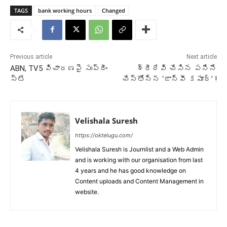
TAGS
bank working hours
Changed
Previous article
Next article
ABN, TV5 విచారణపై సుప్రీం
శ్రీదేవి చేసిన పనినే
స్టే
చేస్తోన్న ‘జాన్వీ కపూర్’ !
Velishala Suresh
https://oktelugu.com/
Velishala Suresh is Journlist and a Web Admin
and is working with our organisation from last
4 years and he has good knowledge on
Content uploads and Content Management in
website.