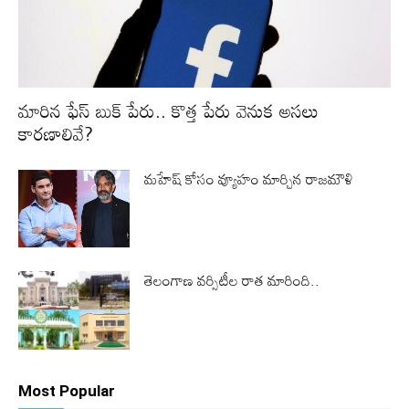
మారిన ఫేస్ బుక్ పేరు.. కొత్త పేరు వెనుక అసలు
కారణాలివే?
మహేష్ కోసం వ్యూహం మార్చిన రాజమౌళి
తెలంగాణ వర్సిటీల రాత మారింది..
Most Popular