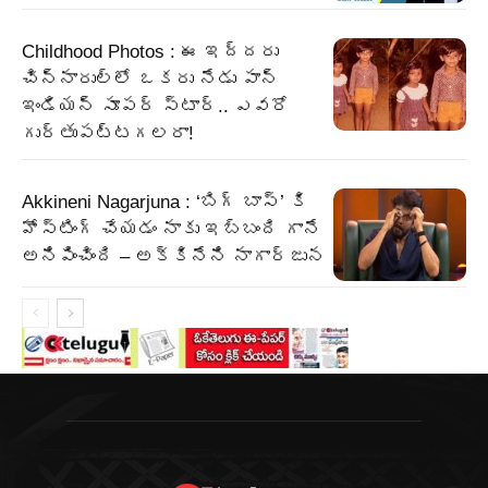
Childhood Photos : ఈ ఇద్దరు
చిన్నారుల్లో ఒకరు నేడు పాన్
ఇండియన్ సూపర్ స్టార్.. ఎవరో
గుర్తుపట్టగలరా!
Akkineni Nagarjuna : ‘బిగ్ బాస్’ కి
హోస్టింగ్ చేయడం నాకు ఇబ్బంది గానే
అనిపించింది – అక్కినేని నాగార్జున