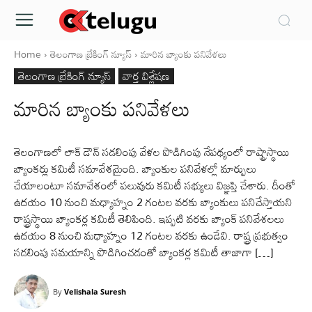
Home
తెలంగాణ బ్రేకింగ్ న్యూస్
మారిన బ్యాంకు పనివేళలు
తెలంగాణ బ్రేకింగ్ న్యూస్
వార్త విశ్లేషణ
మారిన బ్యాంకు పనివేళలు
తెలంగాణలో లాక్ డౌన్ సడలింపు వేళల పొడిగింపు నేపథ్యంలో రాష్ట్రాస్థాయి
బ్యాంకర్లు కమిటీ సమావేశమైంది. బ్యాంకుల పనివేళల్లో మార్పులు
చేయాలంటూ సమావేశంలో పలువురు కమిటీ సభ్యులు విజ్ఞప్తి చేశారు. దీంతో
ఉదయం 10 నుంచి మధ్యాహ్నం 2 గంటల వరకు బ్యాంకులు పనిచేస్తాయని
రాష్ట్రస్థాయి బ్యాంకర్ల కమిటీ తెలిపింది. ఇప్పటి వరకు బ్యాంక్ పనివేశలలు
ఉదయం 8 నుంచి మధ్యాహ్నం 12 గంటల వరకు ఉండేవి. రాష్ట్ర ప్రభుత్వం
సడలింపు సమయాన్ని పొడిగించడంతో బ్యాంకర్ల కమిటీ తాజాగా […]
By
Velishala Suresh