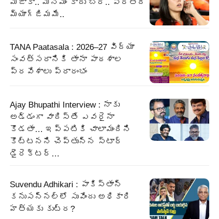
మజాకా.. మినిమం కాదు బ్రో.. ప్రతిదీ
మ్యాగ్జిమమే..
TANA Paatasala : 2026–27 విద్యా
సంవత్సరానికి తానా పాఠశాల
ప్రవేశాలు ప్రారంభం
Ajay Bhupathi Interview : నాకు
అడ్డంగా వాదిస్తే ఎవరైనా
కొడతా… ఇప్పటికి చాలామందిని
కొట్టనని చెప్తున్న స్టార్
డైరెక్టర్…
Suvendu Adhikari : పాకిస్తాన్
కనుసన్నల్లో సువేందు అధికారి
హత్యకు కుట్ర?