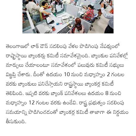
తెలంగాణలో లాక్ డౌన్ సడలింపు వేళల పొడిగింపు నేపథ్యంలో
రాష్ట్రాస్థాయి బ్యాంకర్లు కమిటీ సమావేశమైంది. బ్యాంకుల పనివేళల్లో
మార్పులు చేయాలంటూ సమావేశంలో పలువురు కమిటీ సభ్యులు
విజ్ఞప్తి చేశారు. దీంతో ఉదయం 10 నుంచి మధ్యాహ్నం 2 గంటల
వరకు బ్యాంకులు పనిచేస్తాయని రాష్ట్రస్థాయి బ్యాంకర్ల కమిటీ
తెలిపింది. ఇప్పటి వరకు బ్యాంక్ పనివేశలలు ఉదయం 8 నుంచి
మధ్యాహ్నం 12 గంటల వరకు ఉండేవి. రాష్ట్ర ప్రభుత్వం సడలింపు
సమయాన్ని పొడిగించడంతో బ్యాంకర్ల కమిటీ తాజాగా ఈ నిర్ణయం
తీసుకుంది.