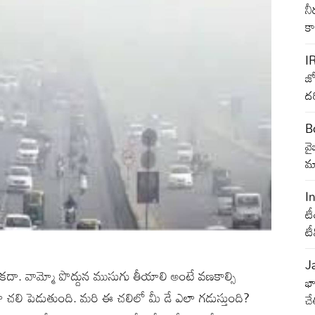
నీ
క
I
జ్
దర
B
వ
మా
I
టీ
ట
J
దా. వామ్మో పొద్దున ముసుగు తీయాలి అంటే వణకాల్సి
భా
ుల్ గా చలి పెడుతుంది. మరి ఈ చలిలో మీ డే ఎలా గడుస్తుంది?
చే