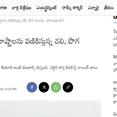
ome
వార్త విశ్లేషణ
ఎంటర్టైన్మెంట్
రామ్స్ కార్నర్
ఎన్నారై
క్రీడలు
M
రాలను వణికిస్తున్న చలి, పొగ మంచు.. కారణమేంటి?
T
ట్రాలను వణికిస్తున్న చలి, పొగ
ఎక
ప
M
చ
యాలి అంటే వణకాల్సి వస్తుంది. చెద్దరి కాస్త కదిలిస్తే చాలండీ బాబు
హో
m
క్
24, 12:25 PM
కా
క
G