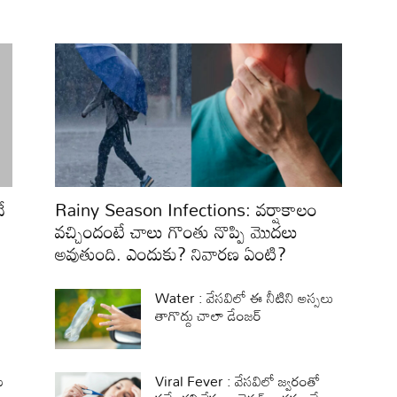
ే
Rainy Season Infections: వర్షాకాలం
వచ్చిందంటే చాలు గొంతు నొప్పి మొదలు
అవుతుంది. ఎందుకు? నివారణ ఏంటి?
Water : వేసవిలో ఈ నీటిని అస్సలు
తాగొద్దు చాలా డేంజర్
ు
Viral Fever : వేసవిలో జ్వరంతో