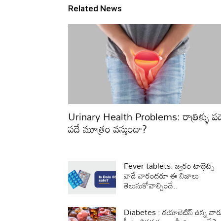
Related News
Urinary Health Problems: రాత్రిళ్ళు పద
పదే మూత్రం వస్తుందా?
Fever tablets: జ్వరం టాబ్లెట్స్
వాడే వారందరూ ఈ నిజాలు
తెలుసుకోవాల్సిందే..
Diabetes : డయాబెటిస్ ఉన్న వార