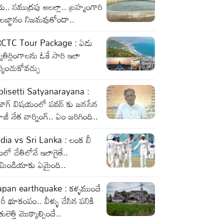
రు.. సముద్రపు అలల్లా.. బ్రహ్మంగారి
ాలజ్ఞానం నిజమవుతోందా..
RCTC Tour Package : ఏడు
యోతిర్లింగాలను ఓకే సారి ఇలా
్శించుకోవచ్చు
olisetti Satyanarayana :
ైజాగ్ విషయంలో పవన్ కు జనసేన
జీ నేత వార్నింగ్.. ఏం జరిగింది..
ndia vs Sri Lanka : లంక బీ
ంలో చేతిలోనే ఇలాగైతే..
ీమిండియాకు ఏమైంది..
apan earthquake : కళ్ళముందే
రీ భూకంపం.. వీళ్ళు చేసిన పనికి
తులెత్తి మొక్కాల్సిందే..