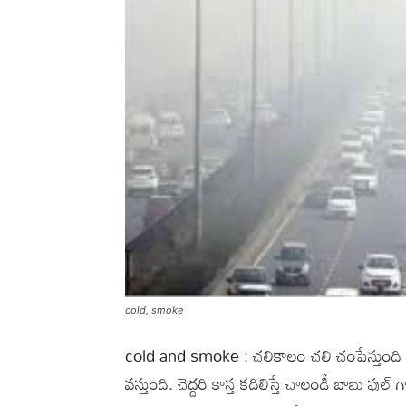
cold, smoke
cold and smoke : చలికాలం చలి చంపేస్తుంది క
వస్తుంది. చెద్దరి కాస్త కదిలిస్తే చాలండీ బాబు ఫ