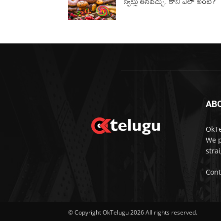
స్వీట్లు తినవచ్చు. కానీ ఎలా అంటే?
AB
OkTe
We p
stra
Cont
© Copyright OkTelugu 2026 All rights reserved.