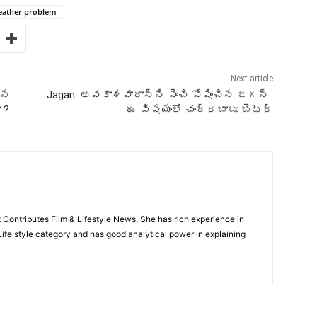
eather problem
Next article
సిన
Jagan: అవకాశవాదాన్ని పెంచి పోషించిన జగన్..
 ?
ఈ విషయంలో చంద్రబాబు బెటర్
t Contributes Film & Lifestyle News. She has rich experience in
 Life style category and has good analytical power in explaining