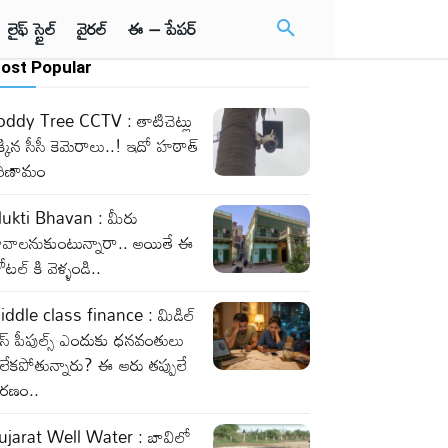
లైఫ్ స్టైల్
వైరల్
ఈ – పేపర్
ost Popular
oddy Tree CCTV : తాటిచెట్లు
్కిన సీసీ కెమెరాలు..! ఇదో హఠాత్
రిణామం
ukti Bhavan : మీరు
ావాలనుకుంటున్నారా.. అయితే ఈ
టల్ కి వెళ్ళండి..
iddle class finance : మిడిల్
లాస్ పీపుల్స్ ఎందుకు ధనవంతులు
లేకపోతున్నారు? ఈ ఆరు తప్పులే
ారణం..
ujarat Well Water : బావిలో