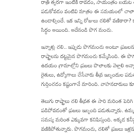
రాత్రి త్వరగా ఇంటికి రావడం, సాయంత్రం బయట
పడుకోవడం వంటివి మాత్రం ఈ సమయంలో చాలా మంది ప
ఉండాల్సిందే. ఇక ఇన్ని రోజులు చలితో వణికారా? 
సిద్ధం అయింది. అదేనండి పొగ మంచు.
ఇన్నాళ్లు చలి.. ఇప్పుడు పొగమంచు అంటూ ప్రజలను ఇ
రాష్ట్రాలను దట్టమైన పొగమంచు కమ్మేసింది. ఈ
ఉదయం గ్రామాల్లోని ప్రజలు పొలాలకు వెళ్లాలి అన
రైతులు, ఉద్యోగాలు చేసేవారు తీవ్ర ఇబ్బందుల 
గుర్తించడం కష్టంగానే మారింది. వాహనదారులు క
తెలుగు రాష్ట్రాలు చలి తీవ్రత ఈ సారి మరింత పెరి
పడిపోవడంతో ప్రజలు ఇబ్బంది పడుతున్నారు. ఉమ్మడి
సమస్య మరింత ఎక్కువగా కనిపిస్తుంది. అక్కడ కన
వణికిపోతున్నారు. పొగమంచు, చలితో ప్రజలు ఇళ్