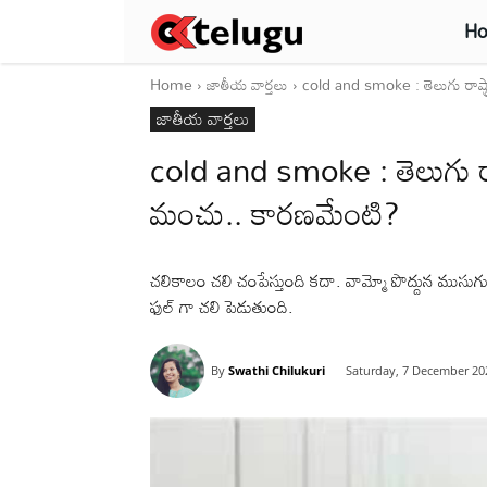
H
Home
జాతీయ వార్తలు
cold and smoke : తెలుగు రాష్ట్
జాతీయ వార్తలు
cold and smoke : తెలుగు రాష్
మంచు.. కారణమేంటి?
చలికాలం చలి చంపేస్తుంది కదా. వామ్మో పొద్దున ముసుగు తీ
ఫుల్ గా చలి పెడుతుంది.
By
Swathi Chilukuri
Saturday, 7 December 20