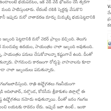
 ఉండాలంటే భయపడటం, ఇక వేడి వేడి భోజనం చేసి త్వరగా
Va
ాటిస్తుంటారు. లేదంటే చలికి స్వెర్టర్లు వేసుకొని
చే
కానీ ఇప్పుడు మరో వాతావరణ మార్పు మిమ్మల్ని భయపెట్టడానికి
ప్
వర
బ్బంది పెట్టడానికి మరో వెదర్ ప్రాబ్లం వచ్చింది. తెలుగు
 పొగ మంచువల్ల ఉదయం, సాయంత్రం చాలా ఇబ్బంది అవుతుంది.
్నా, సాయంత్రం పనులు చేసుకోవాలన్నా కష్టంగానే ఉంది. దీంతో
పడుతున్నారు. పొగమంచు కారణంగా రోడ్డుపై వాహనాలను కూడా
ూడా చాలా ఇబ్బందులు పడుతున్నారు.
గి గజగజలాడిస్తుంది. రాత్రి ఉష్ణోగ్రతలు గణనీయంగా
 ఆదిలాబాద్‌, నల్గొండ, కోనసీమ శ్రీకాకుళం జిల్లాల్లో ఈ
ీష‌్ణ ఉష్ణోగ్రతలు నమోదు అవుతున్నాయి. దీంతో జనం గజగజ
లనుంచి బయటకు రావడం లేదు. ఇప్పుడే ఇలా ఉంటే.. ఇంకా