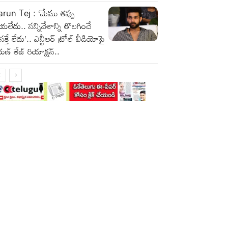
run Tej : ‘మేము తప్పు
యలేదు.. సన్నివేశాన్ని తొలగించే
రసక్తే లేదు’.. ఎన్టీఆర్ ట్రోల్ వీడియోపై
ుణ్ తేజ్ రియాక్షన్..