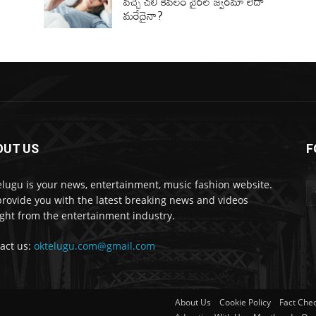
వచ్చే చలి కేవలం వైరల్ జ్వరమా లేదా
మరేదైనా?
OUT US
F
lugu is your news, entertainment, music fashion website.
rovide you with the latest breaking news and videos
ight from the entertainment industry.
act us:
oktelugu.com@gmail.com
About Us
Cookie Policy
Fact Chec