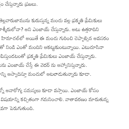
ేస్తున్నారు ప్రజలు.
ల్లవారుజామును కురుస్తున్న మంచు వల్ల ప్రకృతి ప్రేమికులు
కాశ్మీరులోనా? అని ఎంజాయ్ చేస్తున్నారు. అటు ఉత్తరాదిని
ీర్‌, హిమాచల్‌‌లో అయితే ఈ మంచు గురించి చెప్పాల్సిన అవసరం
్ణంతో నిండి ఎంతో మందిని ఆకట్టుకుంటున్నాయి. ఎటుచూసినా
ిస్తుండటంతో ప్రకృతి ప్రేమికులు ఎంజాయ్ చేస్తున్నారు.
ంజాయ్ చేస్తే ఈ వెదర్ ను ఆహ్వానిస్తున్నారు.
న్ని ఆస్వాదిస్తూ మంచులో ఆటలాడుతున్నారు కూడా.
నో అనారోగ్య సమస్యలు కూడా వస్తాయి. ఎంజాయ్ కోసం
ందనే విషయాన్ని కచ్చితంగా గమనించాలి. వాతావరణం మారుతున్న
ువగా పెరుగుతుంది.