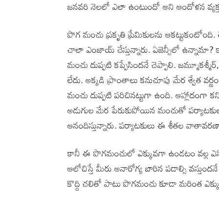
జనవరి నెలలో ఎలా ఉంటుందో అని ఆందోళన వ్యక్తం చ
పొగ మంచు ప్రకృతి ప్రేమికులను ఆకట్టుకంటోంది. తె
చాలా ఎంజాయ్‌ చేస్తున్నారు. ఏజెన్సీలో ఉన్నామా? 
మంచు దుప్పటి కప్పేసిందనే చెప్పాలి. జమ్మూకశ్మ
లేదు. అక్కడి ప్రాంతాలు కనుచూపు మేర శ్వేత వర
మంచు దుప్పటి పరిచినట్టుగా ఉంది. ఆహ్లాదంగా కనిప
అడుగుల మేర పేరుకుపోయిన మంచుతో పర్యాటకులను ఎ
ఆనందిస్తున్నారు. పర్యాటకులు ఈ శీతల వాతావరణా
కానీ ఈ పొగమంచులో ఎక్కువగా ఉండటం వల్ల ఎన్
ఆలోచిస్తే మీరు అనారోగ్య బారిన పడాల్సి వస్తు
కొద్ది చలితో పాటు పొగమంచు కూడా మరింత ఎక్క