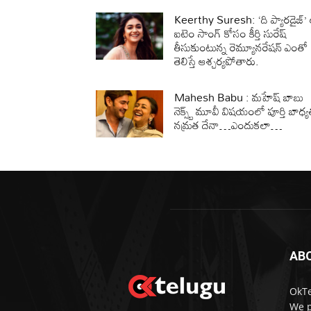
Keerthy Suresh: ‘ది ప్యారడైజ్’
ఐటెం సాంగ్ కోసం కీర్తి సురేష్
తీసుకుంటున్న రెమ్యూనరేషన్ ఎంతో
తెలిస్తే ఆశ్చర్యపోతారు.
Mahesh Babu : మహేష్ బాబు
నెక్స్ట్ మూవీ విషయంలో పూర్తి బాధ్
నమ్రత దేనా…ఎందుకలా…
AB
OkTe
We p