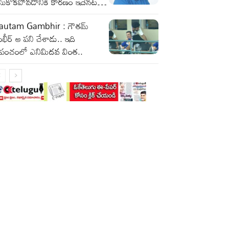
ీసుకోకపోవడానికి కారణం ఇదేనట…
autam Gambhir : గౌతమ్
భీర్ ఆ పని చేశాడు.. ఇది
్రపంచంలో ఎనిమిదవ వింత..