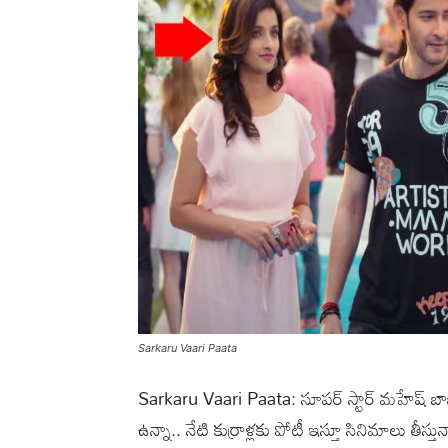
Sarkaru Vaari Paata
Sarkaru Vaari Paata: సూపర్ స్టార్ మహేష్ బాబు అం
ఉన్నా.. నేటి కుర్రాళ్లకు పోటీ ఇస్తూ సినిమాలు తీ