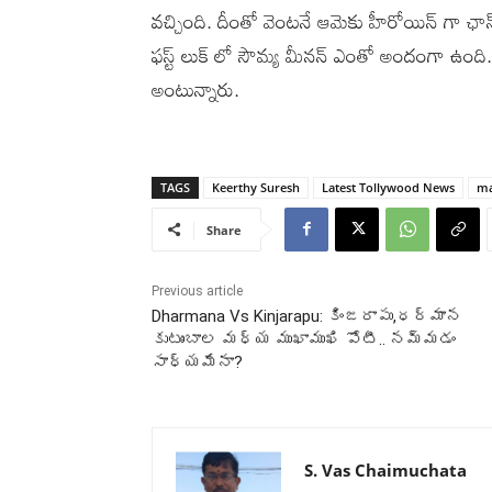
వచ్చింది. దీంతో వెంటనే ఆమెకు హీరోయిన్ గా ఛాన
ఫస్ట్ లుక్ లో సౌమ్య మీనన్ ఎంతో అందంగా ఉంది.ఈ 
అంటున్నారు.
TAGS
Keerthy Suresh
Latest Tollywood News
ma
Share
Previous article
Dharmana Vs Kinjarapu: కింజరాపు,ధర్మాన
కుటుంబాల మధ్య ముఖాముఖి పోటీ.. నమ్మడం
సాధ్యమేనా?
S. Vas Chaimuchata