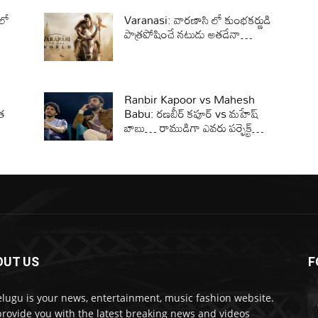
 లో
Varanasi: వారణాసి లో కుంభకర్ణుడి
పాత్రపోషించే నటుడు అతడేనా…
Ranbir Kapoor vs Mahesh
యత
Babu: రణబీర్ కపూర్ vs మహేష్
బాబు… రాముడిగా ఎవరు పర్ఫెక్ట్…
OUT US
F
lugu is your news, entertainment, music fashion website.
rovide you with the latest breaking news and videos