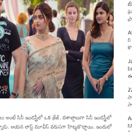
టీ
ప్
ప్
Al
ని
కొ
J
పి
ఈ 
2
సా
సా
టే సినీ ఇండస్ట్రీలో ఒక క్రేజ్. దశాబ్దాలుగా సినీ ఇండస్ట్రీలో
An
సి
స్తున్నాడు. ఆయన లాస్ట్ మూవీస్ వరుసగా హిట్టుకొట్టాయి. ఇందులో