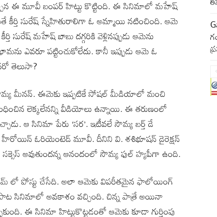
త
వచ్చిన ఈ మూవీ బంపర్ హిట్టు కొట్టింది. ఈ సినిమాలో మహేష్
తే కీర్తి సురేష్ స్నేహితురాలిగా ఓ అమ్మాయి నటించింది. ఆమె
G
ి సురేష్ మహేష్ బాబు దగ్గరికి వెళ్లినప్పుడు ఆమెను
గం
ప
ు ఎవరూ పట్టించుకోలేదు. కానీ ఇప్పుడు ఆమె ఓ
వరో తెలుసా?
ు సౌమ్య మీనన్. ఈమెకు ఇప్పటికే సోషల్ మీడియాలో మంచి
బంధించిన లెక్కలేనన్ని వీడియోలు ఉన్నాయి. ఈ తరుణంలో
్చాడు. ఆ సినిమా పేరు ‘సర’. ఇటీవలే సౌమ్య బర్త్ డే
’ హీరోయిన్ ఓరియెంటెడ్ మూవీ. దీనిని వి. శశిభూషన్ డైరెక్షన్
వీ సక్సెస్ అవుతుందన్న ఆనందంలో సౌమ్య ఫుల్ హ్యపీగా ఉంది.
ాగ్రామ్ లో పోస్టు చేసేది. అలా ఆమెకు విపరీతమైన ఫాలోయింగ్
పాట సినిమాలో అవకాశం వచ్చింది. చిన్న పాత్రే అయినా
ంది. ఈ సినిమా హిట్టుకొట్టడంతో ఆమెకు కూడా గుర్తింపు