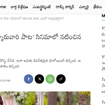
ome
వార్త విశ్లేషణ
ఎంటర్టైన్మెంట్
రామ్స్ కార్నర్
ఎన్నారై
క్రీడలు
M
రి పాట’ సినిమాలో నటించిన ఈమె ఎవరో గుర్తుపట్టారా?
Y
కారువారి పాట’ సినిమాలో నటించిన
మర
బు
హె
Y
్ లో పోస్టు చేసేది. అలా ఆమెకు విపరీతమైన ఫాలోయింగ్ వచ్చింది. ఆ
‘అ
కాశం వచ్చింది.
20
T
15:25 PM
చే
జట
T