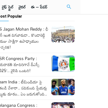
లైఫ్ స్టైల్
వైరల్
ఈ – పేపర్
ost Popular
S Jagan Mohan Reddy : ఛీ
ీ ఇంత దిగజారుడా.. కొండారెడ్డి
రుజు సాక్షిగా ఉపాధ్యాయుల
చ్చరిక!
SR Congress Party :
మరావతి మాదిరిగానే డీఎస్సీ
25’.. వైసిపి ఒంటరి!
eam India : టీమిండియా పై
తబడి చేశారా.. పదిమంది ప్లేయర్లు
్టుకు దూరం.. ఏం జరుగుతోంది..
elangana Congress :