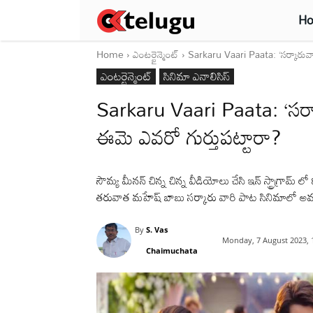
H
Home
ఎంటర్టైన్మెంట్
Sarkaru Vaari Paata: ‘సర్కారువా
ఎంటర్టైన్మెంట్
సినిమా ఎనాలిసిస్
Sarkaru Vaari Paata: ‘సర్
ఈమె ఎవరో గుర్తుపట్టారా?
సౌమ్య మీనన్ చిన్న చిన్న వీడియోలు చేసి ఇన్ స్ట్రాగ్రామ
తరువాత మహేష్ బాబు సర్కారు వారి పాట సినిమాలో అవ
By
S. Vas
Monday, 7 August 2023, 
Chaimuchata