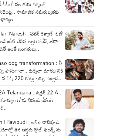
పీసీసీలో నలుగురు వర్కింగ్‌
రెసిడెంట్ల.. సామాజిక సమతుల్యతకు
రాధాన్యం
lari Naresh : పవన్ కళ్యాణ్ ‘ఓజీ’
 ఇమిటేట్ చేసిన అల్లరి నరేష్..తేడా
డితే అంతే సంగతులు..
aso dog transformation : నీ
చ్చి పాసుగాలా.. కుక్కలా మారడానికి
మనిషి 220 కోట్లు ఖర్చు పెట్టాడు..
2A Telangana : సెక్షన్ 22 A..
మాన్యుల గోడు వినండి రేవంత్
ర్..
il Ravipudi : అనిల్ రావిపూడి
నిమాల్లో తన ఇద్దరు క్లోజ్ ఫ్రెండ్స్ ను