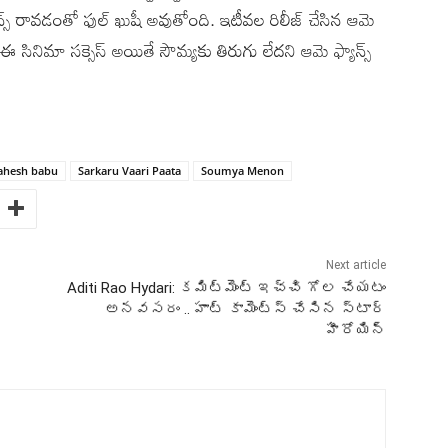
్స్ రావడంతో ఫుల్ ఖుషీ అవుతోంది. ఇటీవల రిలీజ్ చేసిన ఆమె
సినిమా సక్సెస్ అయితే సౌమ్యకు తిరుగు లేదని ఆమె ఫ్యాన్స్
hesh babu
Sarkaru Vaari Paata
Soumya Menon
Next article
Aditi Rao Hydari: కమిట్మెంట్ ఇచ్చి గోల చేయటం
అనవసరం .. హాట్ కామెంట్స్ చేసిన స్టార్
హీరోయిన్