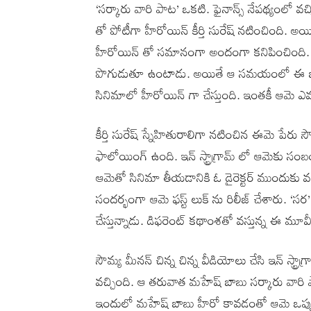
‘సర్కారు వారి పాట’ ఒకటి. ఫైనాన్స్ నేపథ్యంలో 
తో పోటీగా హీరోయిన్ కీర్తి సురేష్ నటించింది. అయి
హీరోయిన్ తో సమానంగా అందంగా కనిపించింది. కీర్త
పొగుడుతూ ఉంటాడు. అయితే ఆ సమయంలో ఈ భామన
సినిమాలో హీరోయిన్ గా చేస్తుంది. ఇంతకీ ఆమె ఎ
కీర్తి సురేష్ స్నేహితురాలిగా నటించిన ఈమె పేర
ఫాలోయింగ్ ఉంది. ఇన్ స్ట్రాగ్రామ్ లో ఆమెకు సం
ఆమెతో సినిమా తీయడానికి ఓ డైరెక్టర్ ముందుకు వచ
సందర్భంగా ఆమె ఫస్ట్ లుక్ ను రిలీజ్ చేశారు. ‘సర
చేస్తున్నాడు. డిఫరెంట్ కథాంశతో వస్తున్న ఈ మూ
సౌమ్య మీనన్ చిన్న చిన్న వీడియోలు చేసి ఇన్ స్ట్ర
వచ్చింది. ఆ తరువాత మహేష్ బాబు సర్కారు వారి 
ఇందులో మహేష్ బాబు హీరో కావడంతో ఆమె ఒప్పుకు