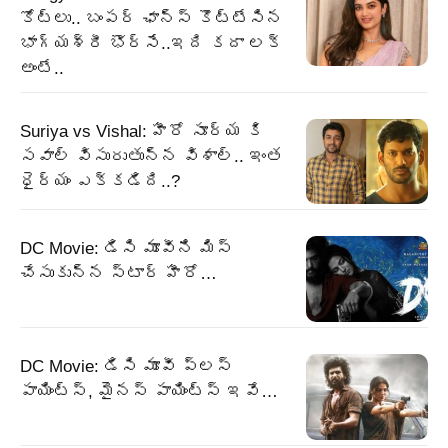
కోట్లు.. బంపర్ ఛాన్స్ కొట్టేసిన
భాగ్యశ్రీ భొర్సే..ఇది కదా లక్
అంటే..
Suriya vs Vishal: హీరో సూర్య కి
సవాల్ విసురుతున్న విశాల్.. ఇంత
ధైర్యం ఎక్కడిది..?
DC Movie: డిసి మూవీని మిస్
చేసుకున్న స్టార్ హీరో…
DC Movie: డిసి మూవీ ప్లస్
పాయింట్స్, మైనస్ పాయింట్స్ ఇవే…