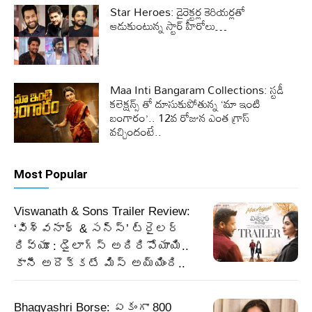
Star Heroes: డైరెక్టర్ల కెరియర్లతో
ఆడుకుంటున్న స్టార్ హీరోలు…
Maa Inti Bangaram Collections: స్టడీ
కలెక్షన్స్ తో దూసుకుపోతున్న ‘మా ఇంటి
బంగారం’.. 12వ రోజున ఎంత గ్రాస్
వచ్చిందంటే..
Most Popular
Viswanath & Sons Trailer Review:
‘విశ్వనాథ్ & సన్స్’ ట్రైలర్
రివ్యూ : డైలాగ్స్ అదిరిపోయాయి..
కానీ అదొక్కటే మిస్ అయ్యింది..
Bhagyashri Borse: ఏకంగా 800