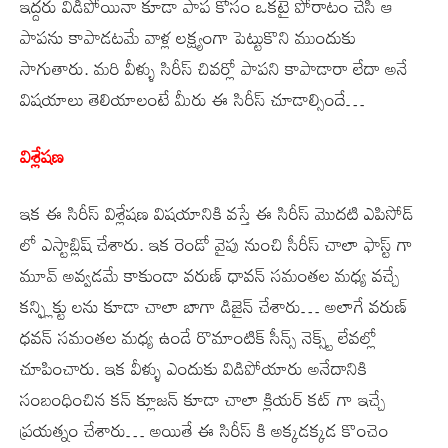
ఇద్దరు విడిపోయినా కూడా పాప కోసం ఒకటై పోరాటం చేసి ఆ
పాపను కాపాడటమే వాళ్ల లక్ష్యంగా పెట్టుకొని ముందుకు
సాగుతారు. మరి వీళ్ళు సిరీస్ చివర్లో పాపని కాపాడారా లేదా అనే
విషయాలు తెలియాలంటే మీరు ఈ సిరీస్ చూడాల్సిందే…
విశ్లేషణ
ఇక ఈ సిరీస్ విశ్లేషణ విషయానికి వస్తే ఈ సిరీస్ మొదటి ఎపిసోడ్
లో ఎస్టాబ్లిష్ చేశారు. ఇక రెండో వైపు నుంచి సీరీస్ చాలా ఫాస్ట్ గా
మూవ్ అవ్వడమే కాకుండా వరుణ్ ధావన్ సమంతల మధ్య వచ్చే
కన్ఫ్లిక్టు లను కూడా చాలా బాగా డిజైన్ చేశారు… అలాగే వరుణ్
ధవన్ సమంతల మధ్య ఉండే రొమాంటిక్ సీన్స్ నెక్స్ట్ లేవల్లో
చూపించారు. ఇక వీళ్ళు ఎందుకు విడిపోయారు అనేదానికి
సంబంధించిన కన్ క్లూజన్ కూడా చాలా క్లియర్ కట్ గా ఇచ్చే
ప్రయత్నం చేశారు… అయితే ఈ సిరీస్ కి అక్కడక్కడ కొంచెం