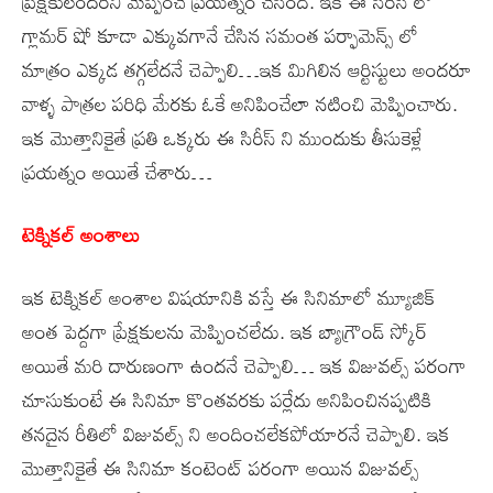
ప్రేక్షకులందరిని మెప్పించే ప్రయత్నం చేసింది. ఇక ఈ సిరీస్ లో
గ్లామర్ షో కూడా ఎక్కువగానే చేసిన సమంత పర్ఫామెన్స్ లో
మాత్రం ఎక్కడ తగ్గలేదనే చెప్పాలి…ఇక మిగిలిన ఆర్టిస్టులు అందరూ
వాళ్ళ పాత్రల పరిధి మేరకు ఓకే అనిపించేలా నటించి మెప్పించారు.
ఇక మొత్తానికైతే ప్రతి ఒక్కరు ఈ సిరీస్ ని ముందుకు తీసుకెళ్లే
ప్రయత్నం అయితే చేశారు…
టెక్నికల్ అంశాలు
ఇక టెక్నికల్ అంశాల విషయానికి వస్తే ఈ సినిమాలో మ్యూజిక్
అంత పెద్దగా ప్రేక్షకులను మెప్పించలేదు. ఇక బ్యాగ్రౌండ్ స్కోర్
అయితే మరి దారుణంగా ఉందనే చెప్పాలి… ఇక విజువల్స్ పరంగా
చూసుకుంటే ఈ సినిమా కొంతవరకు పర్లేదు అనిపించినప్పటికి
తనదైన రీతిలో విజువల్స్ ని అందించలేకపోయారనే చెప్పాలి. ఇక
మొత్తానికైతే ఈ సినిమా కంటెంట్ పరంగా అయిన విజువల్స్