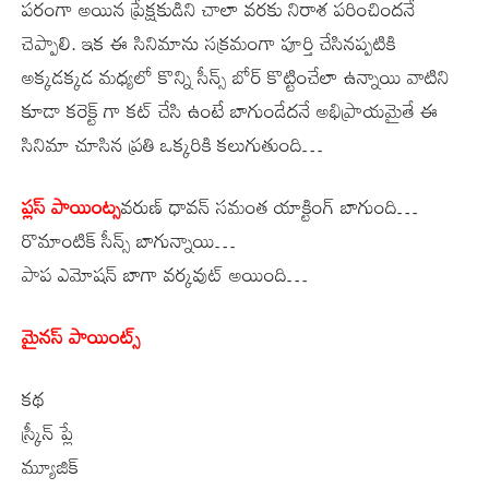
పరంగా అయిన ప్రేక్షకుడిని చాలా వరకు నిరాశ పరించిందనే
చెప్పాలి. ఇక ఈ సినిమాను సక్రమంగా పూర్తి చేసినప్పటికి
అక్కడక్కడ మధ్యలో కొన్ని సీన్స్ బోర్ కొట్టించేలా ఉన్నాయి వాటిని
కూడా కరెక్ట్ గా కట్ చేసి ఉంటే బాగుండేదనే అభిప్రాయమైతే ఈ
సినిమా చూసిన ప్రతి ఒక్కరికి కలుగుతుంది…
ప్లస్ పాయింట్స
వరుణ్ ధావన్ సమంత యాక్టింగ్ బాగుంది…
రొమాంటిక్ సీన్స్ బాగున్నాయి…
పాప ఎమోషన్ బాగా వర్కవుట్ అయింది…
మైనస్ పాయింట్స్
కథ
స్క్రీన్ ప్లే
మ్యూజిక్