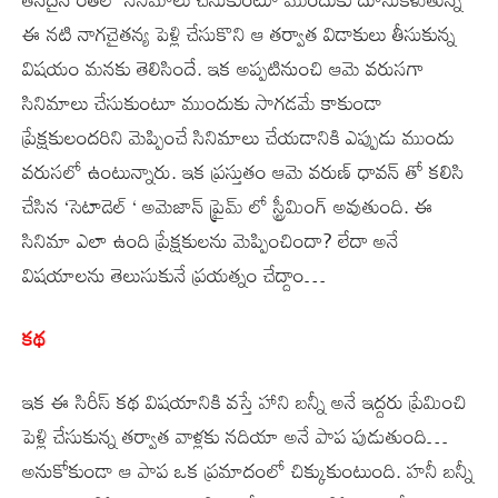
ఈ నటి నాగచైతన్య పెళ్లి చేసుకొని ఆ తర్వాత విడాకులు తీసుకున్న
విషయం మనకు తెలిసిందే. ఇక అప్పటినుంచి ఆమె వరుసగా
సినిమాలు చేసుకుంటూ ముందుకు సాగడమే కాకుండా
ప్రేక్షకులందరిని మెప్పించే సినిమాలు చేయడానికి ఎప్పుడు ముందు
వరుసలో ఉంటున్నారు. ఇక ప్రస్తుతం ఆమె వరుణ్ ధావన్ తో కలిసి
చేసిన ‘సెటాడెల్ ‘ అమెజాన్ ప్రైమ్ లో స్ట్రీమింగ్ అవుతుంది. ఈ
సినిమా ఎలా ఉంది ప్రేక్షకులను మెప్పించిందా? లేదా అనే
విషయాలను తెలుసుకునే ప్రయత్నం చేద్దాం…
కథ
ఇక ఈ సిరీస్ కథ విషయానికి వస్తే హాని బన్నీ అనే ఇద్దరు ప్రేమించి
పెళ్లి చేసుకున్న తర్వాత వాళ్లకు నదియా అనే పాప పుడుతుంది…
అనుకోకుండా ఆ పాప ఒక ప్రమాదంలో చిక్కుకుంటుంది. హనీ బన్నీ