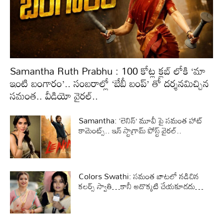
Samantha Ruth Prabhu : 100 కోట్ల క్లబ్ లోకి ‘మా
ఇంటి బంగారం’.. సంబరాల్లో ‘బేబీ బంప్’ తో దర్శనమిచ్చిన
సమంత.. వీడియో వైరల్..
Samantha: ‘లెనిన్’ మూవీ పై సమంత హాట్
కామెంట్స్.. ఇన్ స్టాగ్రామ్ పోస్ట్ వైరల్..
Colors Swathi: సమంత బాటలో నడిచిన
కలర్స్ స్వాతి…కానీ అదొక్కటి చేయకూడదు…