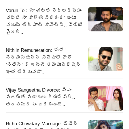
Varun Tej: ‘నా చెల్లి నిర్లక్ష్యం
వల్లే నా కాళ్ళు విరిగింది’ అంటూ
వరుణ్ తేజ్ హాట్ కామెంట్స్.. వీడియో
వైరల్..
Nithiin Remuneration: ‘నాని’
నిర్మిస్తున్న సినిమాలో హీరో
‘నితిన్’ కి ఇచ్చే రెమ్యూనరేషన్
ఇంత తక్కువనా..
Vijay Sangeetha Divorce: సీఎం
విజయ్‌తో విడాకులు క్యాన్సిల్..
తెరవెనుక ఏం జరిగిందంటే..
Rithu Chowdary Marriage: డిమోన్