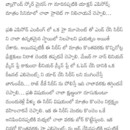
బ్యాగ్రౌండ్ స్కోర్ మైనస్ గా మారినప్పటికి యాక్షన్ ఎపిసోడ్స్
మాత్రం సినిమాలో చాలా హైలెట్ గా నిలిచాయనే చెప్పాలి…
ప్రతి ఎపిసోడ్ ఎండింగ్ లో ఒక హై మూమెంట్ తో ఎండ్ చేసి సిరీస్
ని చాలా ఉన్నతమైన స్థాయిలో నిలపాలని ప్రయత్నం అయితే
చేశారు. అయినప్పటికీ ఈ సిరీస్ లో మాత్రం కొంతవరకు కొన్నిచోట్ల
ప్రేక్షకులు నిరాశ చెందక తప్పదనే చెప్పాలి. మేజర్ గా నాన్ లినియర్
స్క్రీన్ ప్లే కాకుండా లీనియర్ స్క్రీన్ ప్లే లో ఓపెన్ చేసి దానికి ఒక
రీజనల్ ఎలిమెంట్స్ ని యాడ్ చేసి సిరీస్ లని ముగించేస్తే
బాగుండేది… రాజ్ డీకే సిరీస్ ను పోలిస్తే ఇది చాలావరకు తగ్గిందనే
చెప్పాలి… ప్రతి విషయంలో చాలా క్షుణ్ణంగా చూసుకుంటూ
ముందుకెళ్లే వీళ్ళు ఈ సిరీస్ విషయంలో మాత్రం కొంచెం నిర్లక్ష్యం
వహించారనే చెప్పాలి. ఇక ఈ సిరీస్ మొదట కొంచెం ఒకే
అనిపించినప్పటికి మధ్యలో చాలా వరకు బోర్ కొట్టేస్తుంది. ఇక
చివర్లో కొంతవరకు హై ఎలిమెంట్స్ ను ఆడ్ చేసినప్పటికి అప్పటికే