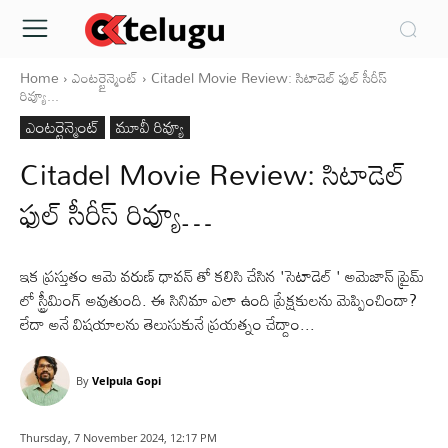
Home
ఎంటర్టైన్మెంట్
Citadel Movie Review: సిటాడెల్ ఫుల్ సీరీస్
రివ్యూ...
ఎంటర్టైన్మెంట్
మూవీ రివ్యూ
Citadel Movie Review: సిటాడెల్
ఫుల్ సీరీస్ రివ్యూ…
ఇక ప్రస్తుతం ఆమె వరుణ్ ధావన్ తో కలిసి చేసిన 'సెటాడెల్ ' అమెజాన్ ప్రైమ్
లో స్ట్రీమింగ్ అవుతుంది. ఈ సినిమా ఎలా ఉంది ప్రేక్షకులను మెప్పించిందా?
లేదా అనే విషయాలను తెలుసుకునే ప్రయత్నం చేద్దాం...
By
Velpula Gopi
Thursday, 7 November 2024, 12:17 PM