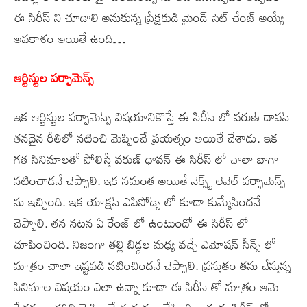
ఈ సిరీస్ ని చూడాలి అనుకున్న ప్రేక్షకుడి మైండ్ సెట్ చేంజ్ అయ్యే
అవకాశం అయితే ఉంది…
ఆర్టిస్టుల పర్ఫామెన్స్
ఇక ఆర్టిస్టుల పర్ఫామెన్స్ విషయానికొస్తే ఈ సిరీస్ లో వరుణ్ దావన్
తనదైన రీతిలో నటించి మెప్పించే ప్రయత్నం అయితే చేశాడు. ఇక
గత సినిమాలతో పోలిస్తే వరుణ్ ధావన్ ఈ సిరీస్ లో చాలా బాగా
నటించాడనే చెప్పాలి. ఇక సమంత అయితే నెక్స్ట్ లెవెల్ పర్ఫామెన్స్
ను ఇచ్చింది. ఇక యాక్షన్ ఎపిసోడ్స్ లో కూడా కుమ్మేసిందనే
చెప్పాలి. తన నటన ఏ రేంజ్ లో ఉంటుందో ఈ సిరీస్ లో
చూపించింది. నిజంగా తల్లి బిడ్డల మధ్య వచ్చే ఎమోషన్ సీన్స్ లో
మాత్రం చాలా ఇష్టపడి నటించిందనే చెప్పాలి. ప్రస్తుతం తను చేస్తున్న
సినిమాల విషయం ఎలా ఉన్నా కూడా ఈ సిరీస్ తో మాత్రం ఆమె