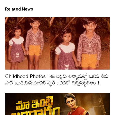
Related News
Childhood Photos : ఈ ఇద్దరు చిన్నారుల్లో ఒకరు నేడు
పాన్ ఇండియన్ సూపర్ స్టార్.. ఎవరో గుర్తుపట్టగలరా!