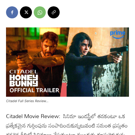
Citadel Full Series Review...
Citadel Movie Review: సినిమా ఇండస్ట్రీలో తనకంటూ ఒక
ప్రత్యేకమైన గుర్తింపును సంపాదించుకున్నటువంటి సమంత ప్రస్తుతం
తనదైన రీతిలో సినిమాలు చేసుకుంటూ ముందుకు దూసుకెళుతున్న