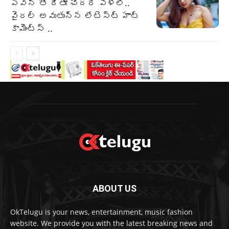
పవన్ తో రీతూ చౌదరి పెళ్లి..
వైరల్ అవుతున్న లేటెస్ట్ హాట్
కామెంట్స్ ..
ABOUT US
OkTelugu is your news, entertainment, music fashion
website. We provide you with the latest breaking news and