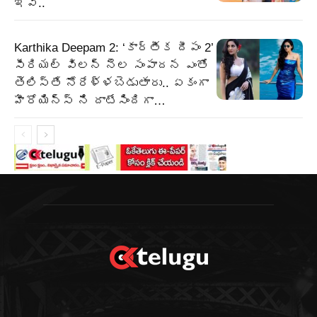
ఇవే..
Karthika Deepam 2: ‘కార్తీక దీపం 2’
సీరియల్ విలన్ నెల సంపాదన ఎంతో
తెలిస్తే నోరేళ్ళబెడుతారు.. ఏకంగా
హీరోయిన్స్ ని దాటేసిందిగా…