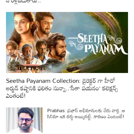
Seetha Payanam Collection: డైరెక్టర్ గా హీరో
అర్జున్ కష్టానికి ఫలితం సున్నా..’సీతా పయనం’ కలెక్షన్స్
ఎంతంటే!
Prabhas: ప్రభాస్ అభిమానులకు చేదు వార్త..ఆ
సినిమా ఇక రద్దు అయ్యినట్టే..కారణం ఏంటంటే!