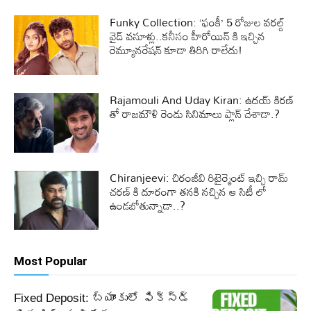
Funky Collection: ‘ఫంకీ’ 5 రోజుల వరల్డ్
వైడ్ వసూళ్లు..కనీసం హీరోయిన్ కి ఇచ్చిన
రెమ్యూనరేషన్ కూడా తిరిగి రాలేదు!
Rajamouli And Uday Kiran: ఉదయ్ కిరణ్
తో రాజమౌళి రెండు సినిమాలు ప్లాన్ చేశాడా.?
Chiranjeevi: చిరంజీవి రిటైర్మెంట్ ఇచ్చి రామ్
చరణ్ కి దూరంగా తనకి నచ్చిన ఆ సిటీ లో
ఉండబోతున్నాడా..?
Most Popular
Fixed Deposit: బ్యాంకులో ఫిక్స్డ్