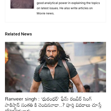
good analytical power in explaining the topics
on latest issues. He also write articles on
Movie news.
Related News
Ranveer singh : ‘ధురంధర్’ ఫేమ్ రణవీర్ సింగ్
పాకిస్థాన్ సంతతి కి చెందినవాడా..? పూర్తి వివరాలు చూస్తే
నోరెళ్లబెడుతారు..