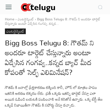
Home
ఎంటర్టైన్మెంట్
Bigg Boss Telugu 8: గౌతమ్ ని అందరూ టార్గెట్
చేస్తున్నారు అంటూ ఏడ్చేసిన గంగవ్వ..కన్నడ...
ఎంటర్టైన్మెంట్
Bigg Boss Telugu 8: గౌతమ్ ని
అందరూ టార్గెట్ చేస్తున్నారు అంటూ
ఏడ్చేసిన గంగవ్వ..కన్నడ బ్యాచ్ మీద
కోపంతో సెల్ఫ్ ఎలిమినేషన్?
గౌతమ్ కి జనాల్లో ప్రేక్షకాదరణ దక్కింది కానీ, హౌస్ లో మాత్రం పాపం
ఇతనికి ఆదరణ దక్కడం లేదు. ప్రతీ ఒక్కరు ఇతన్ని టార్గెట్ చేస్తూ ఎలా
అయిన ఓడించి బయటకి పంపించాలి అనే కసితోనే ఉన్నారు. ఒక్క టేస్టీ తేజ
ఒక్కడే నిజాయితీగా గౌతమ్ కి సపోర్టు చేస్తూ వచ్చాడు.