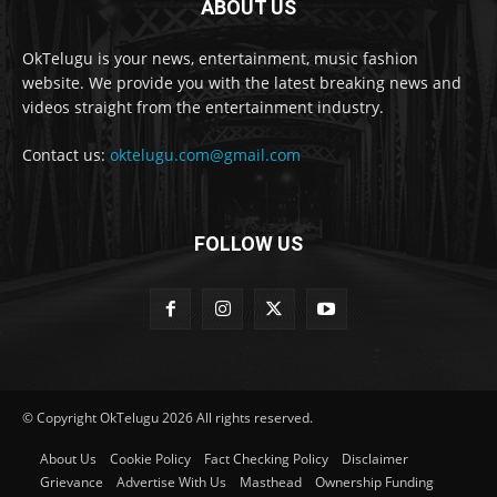
ABOUT US
OkTelugu is your news, entertainment, music fashion
website. We provide you with the latest breaking news and
videos straight from the entertainment industry.
Contact us:
oktelugu.com@gmail.com
FOLLOW US
© Copyright OkTelugu 2026 All rights reserved.
About Us
Cookie Policy
Fact Checking Policy
Disclaimer
Grievance
Advertise With Us
Masthead
Ownership Funding