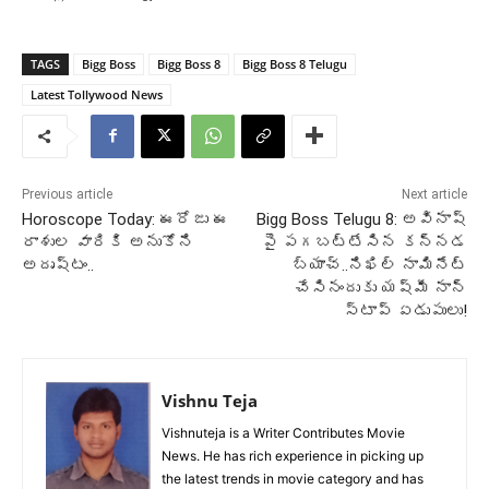
TAGS
Bigg Boss
Bigg Boss 8
Bigg Boss 8 Telugu
Latest Tollywood News
Previous article
Next article
Horoscope Today: ఈరోజు ఈ
Bigg Boss Telugu 8: అవినాష్
రాశుల వారికి అనుకోని
పై పగబట్టేసిన కన్నడ
అదృష్టం..
బ్యాచ్..నిఖిల్ నామినేట్
చేసినందుకు యష్మీ నాన్
స్టాప్ ఏడుపులు!
Vishnu Teja
Vishnuteja is a Writer Contributes Movie
News. He has rich experience in picking up
the latest trends in movie category and has