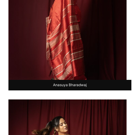
Anasuya Bharadwaj