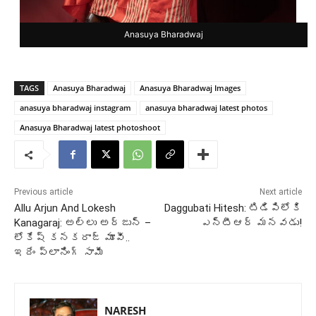
Anasuya Bharadwaj
TAGS
Anasuya Bharadwaj
Anasuya Bharadwaj Images
anasuya bharadwaj instagram
anasuya bharadwaj latest photos
Anasuya Bharadwaj latest photoshoot
Previous article
Next article
Allu Arjun And Lokesh
Daggubati Hitesh: టిడిపిలోకి
Kanagaraj: అల్లు అర్జున్ –
ఎన్టీఆర్ మనవడు!
లోకేష్ కనకరాజ్ మూవీ..
ఇదేం ప్లానింగ్ సామీ
NARESH