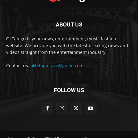
ABOUT US
OkTelugu is your news, entertainment, music fashion
website. We provide you with the latest breaking news and
videos straight from the entertainment industry.
Contact us:
oktelugu.com@gmail.com
FOLLOW US