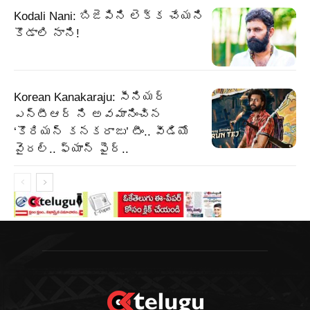
Kodali Nani: బిజెపిని లెక్క చేయని
కొడాలి నాని!
Korean Kanakaraju: సీనియర్
ఎన్టీఆర్ ని అవమానించిన
‘కొరియన్ కనకరాజు’ టీం.. వీడియో
వైరల్.. ఫ్యాన్ ఫైర్..