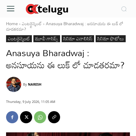
Home
ఎంటర్టైన్మెంట్
Anasuya Bharadwaj : అనసూయను ఈ లుక్ లో
చూడతరమా?
ఎంటర్టైన్మెంట్
మూవీ గాసిప్స్
సినిమా ఎనాలిసిస్
సినిమా ఫొటోలు
Anasuya Bharadwaj :
అనసూయను ఈ లుక్ లో చూడతరమా?
By
NARESH
Thursday, 9 July 2026, 11:05 AM