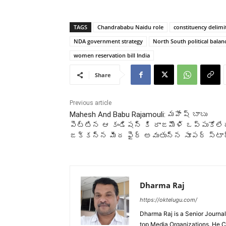
TAGS
Chandrababu Naidu role
constituency delimit
NDA government strategy
North South political balan
women reservation bill India
Share
Previous article
Mahesh And Babu Rajamouli: మహేష్ బాబు
పెట్టిన ఆ కండిషన్ కి రాజమౌళి ఒప్పుకోలే
జక్కన్న మీద ఫైర్ అవుతున్న సూపర్ స్టా
Dharma Raj
https://oktelugu.com/
Dharma Raj is a Senior Journa
top Media Organizations. He Co