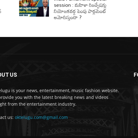
session : మహిళా రిజర్వేషన్లు
‌
నియోజకవర్గ పెంపు పార్లమెంట్
ఆమోదిస్తుందా ?
OUT US
F
lugu is your news, entertainment, music fashion website.
rovide you with the latest breaking news and videos
ight from the entertainment industry.
act us:
oktelugu.com@gmail.com