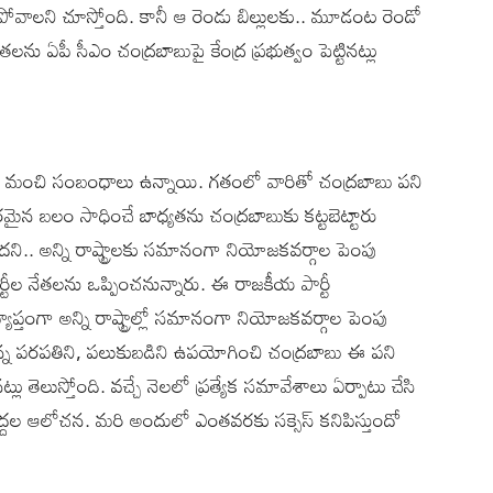
ిపోవాలని చూస్తోంది. కానీ ఆ రెండు బిల్లులకు.. మూడంట రెండో
లను ఏపీ సీఎం చంద్రబాబుపై కేంద్ర ప్రభుత్వం పెట్టినట్లు
ుకు మంచి సంబంధాలు ఉన్నాయి. గతంలో వారితో చంద్రబాబు పని
రమైన బలం సాధించే బాధ్యతను చంద్రబాబుకు కట్టబెట్టారు
రగదని.. అన్ని రాష్ట్రాలకు సమానంగా నియోజకవర్గాల పెంపు
టీల నేతలను ఒప్పించనున్నారు. ఈ రాజకీయ పార్టీ
్తంగా అన్ని రాష్ట్రాల్లో సమానంగా నియోజకవర్గాల పెంపు
ున్న పరపతిని, పలుకుబడిని ఉపయోగించి చంద్రబాబు ఈ పని
్లు తెలుస్తోంది. వచ్చే నెలలో ప్రత్యేక సమావేశాలు ఏర్పాటు చేసి
ర పెద్దల ఆలోచన. మరి అందులో ఎంతవరకు సక్సెస్ కనిపిస్తుందో