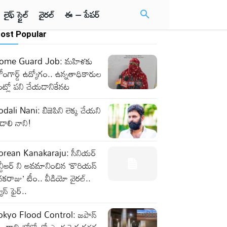
లైఫ్ స్టైల్
వైరల్
ఈ – పేపర్
ost Popular
ome Guard Job: మహిళకు
ంగార్డ్ ఉద్యోగం.. ఉన్నతాధికారుల
ట్లో పని చేయడానికేనట
dali Nani: బిజెపిని లెక్క చేయని
డాలి నాని!
orean Kanakaraju: సీనియర్
్టీఆర్ ని అవమానించిన ‘కొరియన్
కరాజు’ టీం.. వీడియో వైరల్..
యాన్ ఫైర్..
okyo Flood Control: జపాన్