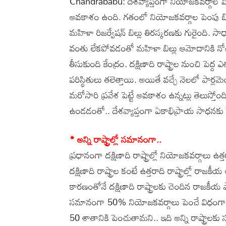
Chandrababu: దేశవ్యాప్తంగా నియోజకవర్గాల పెంప
అవకాశం ఉంది. గతంలో నియోజకవర్గాల పెంపు బిల్లును
మహిళా రిజర్వేషన్ బిల్లు తిరస్కరణకు గురైంది. సా
వంతు లేకపోవడంతో మహిళా బిల్లు ఆమోదానికి నోచుక
తీసుకుంది కేంద్రం. దక్షిణాది రాష్ట్రాల నుంచి పె
పరిస్థితులు తలెత్తాయి. అయితే వచ్చే నెలలో పార్లమె
మరోసారి ప్రవేశ పెట్టే అవకాశం ఉన్నట్లు తెలుస్
ఉండడంతో.. దేశవ్యాప్తంగా ఏకాభిప్రాయ సాధనకు కేం
* అన్ని రాష్ట్రాల్లో సమానంగా..
ప్రధానంగా దక్షిణాది రాష్ట్రాల్లో నియోజకవర్గాలు 
దక్షిణాది రాష్ట్రాల కంటే ఉత్తరాది రాష్ట్రాల్లో
కారణంతోనే దక్షిణాది రాష్ట్రాలకు చెందిన రాజకీయ పార్
సమానంగా 50% నియోజకవర్గాలు పెంచే విధంగా కేంద్
50 శాతానికి పెంచుతామని.. ఇది అన్ని రాష్ట్రాలకు