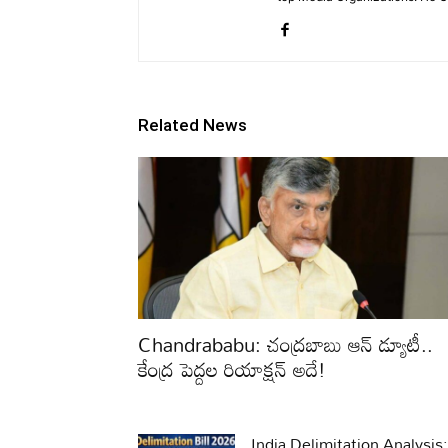
Related News
Chandrababu: చంద్రబాబు ఆన్ డ్యూటీ..
కేంద్ర పెద్దల రియాక్షన్ అదే!
India Delimitation Analysis