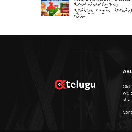
దేశంలో లోక్‌సభ సీట్ల పెంపు..
వ్యతిరేకిస్తున్న విపక్షాలు.. డీలిమిటేషన్
విశ్లేషణ
AB
OkTe
We p
stra
Cont