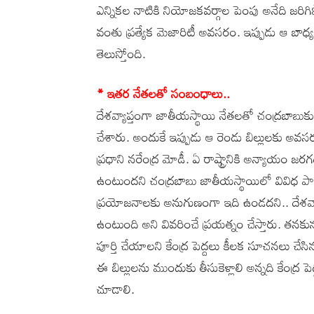
ఎన్నికల నాటికి నియోజకవర్గాల పెంపు అనేది జరిగ
వంతు ప్రత్యేక మెజారిటీ అవసరం. ఇప్పుడు ఆ బాధ్యత
తెలుస్తోంది.
* ఇతర నేతలతో సంబంధాలు..
దేశవ్యాప్తంగా జాతీయస్థాయి నేతలతో చంద్రబాబ
చేశారు. అందుకే ఇప్పుడు ఆ రెండు బిల్లులకు అవస
ప్రధాని నరేంద్ర మోడీ. ఏ రాష్ట్రానికి అన్యాయం జ
ఉంటుందని చంద్రబాబు జాతీయస్థాయిలో వివిధ పార్
ప్రయోజనాలకు అనుగుణంగా ఇది ఉండదని.. దేశవ్యాప
ఉంటుంది అని వివరించే ప్రయత్నం చేస్తారు. తనక
పూర్తి చేయాలని కేంద్ర పెద్దలు కీలక సూచనలు చేసినట
ఈ బిల్లులను ముందుకు తీసుకెళ్లాలి అన్నది కేంద్
చూడాలి.