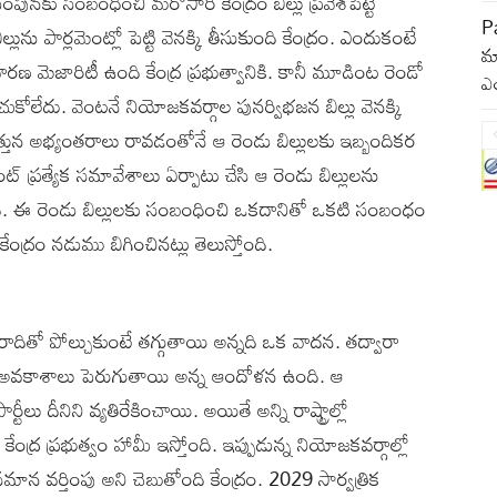
ునకు సంబంధించి మరోసారి కేంద్రం బిల్లు ప్రవేశపెట్టే
P
 పార్లమెంట్లో పెట్టి వెనక్కి తీసుకుంది కేంద్రం. ఎందుకంటే
మా
ధారణ మెజారిటీ ఉంది కేంద్ర ప్రభుత్వానికి. కానీ మూడింట రెండో
ఎ
ోలేదు. వెంటనే నియోజకవర్గాల పునర్విభజన బిల్లు వెనక్కి
ద్ద ఎత్తున అభ్యంతరాలు రావడంతోనే ఆ రెండు బిల్లులకు ఇబ్బందికర
ంట్ ప్రత్యేక సమావేశాలు ఏర్పాటు చేసి ఆ రెండు బిల్లులను
తోంది. ఈ రెండు బిల్లులకు సంబంధించి ఒకదానితో ఒకటి సంబంధం
ద్రం నడుము బిగించినట్లు తెలుస్తోంది.
ఉత్తరాదితో పోల్చుకుంటే తగ్గుతాయి అన్నది ఒక వాదన. తద్వారా
 రాజకీయ అవకాశాలు పెరుగుతాయి అన్న ఆందోళన ఉంది. ఆ
టీలు దీనిని వ్యతిరేకించాయి. అయితే అన్ని రాష్ట్రాల్లో
ర ప్రభుత్వం హామీ ఇస్తోంది. ఇప్పుడున్న నియోజకవర్గాల్లో
 సమాన వర్తింపు అని చెబుతోంది కేంద్రం. 2029 సార్వత్రిక