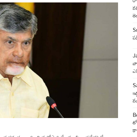
రా
వచ
తె
S
పడ
J
బ
ఎన
S
ఇద
వం
B
త
క