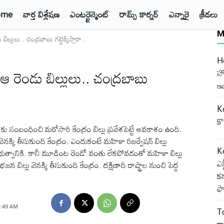
ome
వార్త విశ్లేషణ
ఎంటర్టైన్మెంట్
రామ్స్ కార్నర్
ఎన్నారై
క్రీడలు
M
లులు.. చంద్రబాబు గట్టెక్కిస్తారా..
H
రెండు బిల్లులు.. చంద్రబాబు
హో
ఇం
Ko
కొ
సంబంధించి మరోసారి కేంద్రం బిల్లు ప్రవేశపెట్టే అవకాశం ఉంది.
వెనక్కి తీసుకుంది కేంద్రం. ఎందుకంటే మహిళా రిజర్వేషన్ బిల్లు
K
రభుత్వానికి. కానీ మూడింట రెండో వంతు లేకపోవడంతో మహిళా బిల్లు
ఎన
ిల్లు వెనక్కి తీసుకుంది కేంద్రం. దక్షిణాది రాష్ట్రాల నుంచి పెద్ద
కన
ఫ్
1:49 AM
T