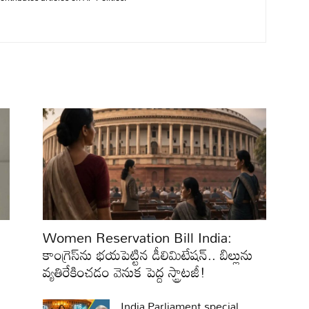
Women Reservation Bill India:
కాంగ్రెస్‌ను భయపెట్టిన డీలిమిటేషన్‌.. బిల్లును
వ్యతిరేకించడం వెనుక పెద్ద స్ట్రాటజీ!
:
India Parliament special