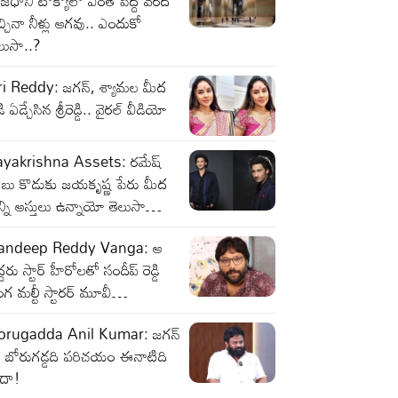
జధాని టోక్యోలో ఎంత పెద్ద వరద
్చినా నీళ్లు ఆగవు.. ఎందుకో
లుసా..?
ri Reddy: జగన్, శ్యామల మీద
ి ఏడ్చేసిన శ్రీరెడ్డి.. వైరల్ వీడియో
ayakrishna Assets: రమేష్
ాబు కొడుకు జయకృష్ణ పేరు మీద
్ని ఆస్తులు ఉన్నాయో తెలుసా…
andeep Reddy Vanga: ఆ
్దరు స్టార్ హీరోలతో సందీప్ రెడ్డి
గ మల్టీ స్టారర్ మూవీ…
orugadda Anil Kumar: జగన్
ో బోరుగడ్డది పరిచయం ఈనాటిది
ాదా!