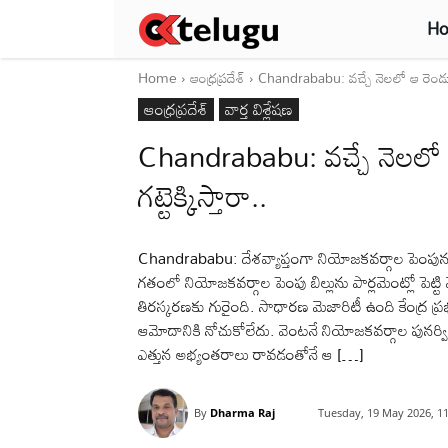
H
Home
ఆంధ్రప్రదేశ్‌
Chandrababu: వచ్చే నెలలో ఆ రెండు బిల్
ఆంధ్రప్రదేశ్‌
వార్త విశ్లేషణ
Chandrababu: వచ్చే నెలలో ఆ 
గట్టెక్కిస్తారా..
Chandrababu: దేశవ్యాప్తంగా నియోజకవర్గాల పెంపునకు 
గతంలో నియోజకవర్గాల పెంపు బిల్లును పార్లమెంట్లో పెట్టి 
తిరస్కరణకు గురైంది. సాధారణ మెజారిటీ ఉంది కేంద్ర ప్
ఆమోదానికి నోచుకోలేదు. వెంటనే నియోజకవర్గాల పునర్విభజన బ
ఎత్తున అభ్యంతరాలు రావడంతోనే ఆ […]
By
Dharma Raj
Tuesday, 19 May 2026, 1