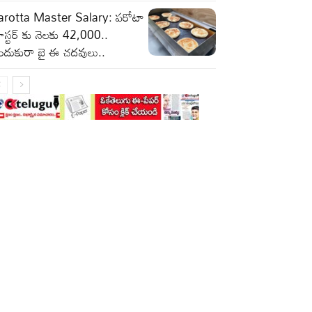
arotta Master Salary: పరోటా
స్టర్ కు నెలకు 42,000..
ందుకురా బై ఈ చదవులు..