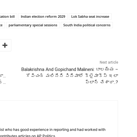
ation bill
Indian election reform 2029
Lok Sabha seat increase
ce
parliamentary special sessions
South India political concerns
Next article
Balakrishna And Gopichand Malineni: బాలయ్య –
దా…
గోపిచంద్ మలినేని సినిమాలో క్లైమాక్స్ ఇలా
ర్…
ప్లాన్ చేశారా..?
list who has good experience in reporting and had worked with
ntributes articles on AP Politics.