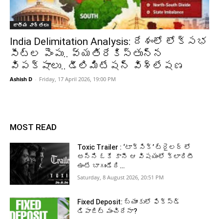
జాతీయ వార్తలు
India Delimitation Analysis: దేశంలో లోక్‌సభ
సీట్ల పెంపు.. వ్యతిరేకిస్తున్న
విపక్షాలు.. డీలిమిటేషన్‌ విశ్లేషణ
Ashish D
-
Friday, 17 April 2026, 19:00 PM
MOST READ
Toxic Trailer : ‘టాక్సిక్’ ట్రైలర్ లో
అన్ని ఓకే కానీ ఆ విషయంలో క్లారిటీ
ఉంటే బాగుండేది…
Saturday, 8 August 2026, 20:51 PM
Fixed Deposit: బ్యాంకులో ఫిక్స్డ్
డిపాజిట్ మంచిదేనా?