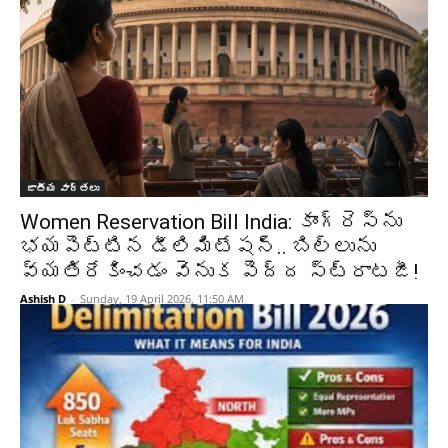
జాతీయ వార్తలు
Women Reservation Bill India: కాంగ్రెస్‌ను
భయపెట్టిన డీలిమిటేషన్‌.. బిల్లును
వ్యతిరేకించడం వెనుక పెద్ద స్ట్రాటజీ!
Ashish D
-
Sunday, 19 April 2026, 11:50 AM