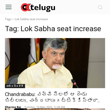
Tags
Lok Sabha seat increase
Tag:
Lok Sabha seat increase
ఆంధ్రప్రదేశ్‌
Chandrababu: వచ్చే నెలలో ఆ రెండు
బిల్లులు.. చంద్రబాబు గట్టెక్కిస్తారా..
Dharma Raj
-
Tuesday, 19 May 2026, 11:49 AM