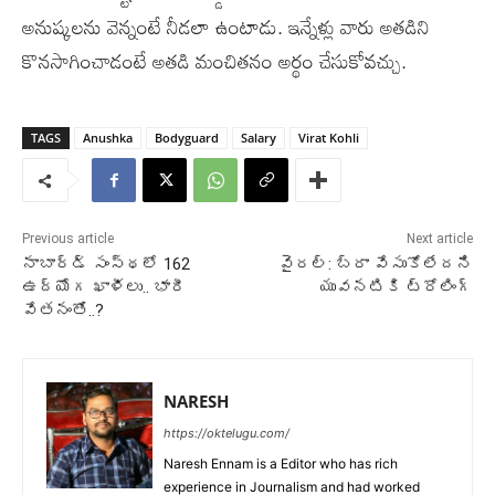
అనుష్కలను వెన్నంటే నీడలా ఉంటాడు. ఇన్నేళ్లు వారు అతడిని
కొనసాగించాడంటే అతడి మంచితనం అర్థం చేసుకోవచ్చు.
TAGS
Anushka
Bodyguard
Salary
Virat Kohli
Previous article
Next article
నాబార్డ్ సంస్థలో 162
వైరల్: బ్రా వేసుకోలేదని
ఉద్యోగ ఖాళీలు.. భారీ
యువనటికి ట్రోలింగ్
వేతనంతో..?
NARESH
https://oktelugu.com/
Naresh Ennam is a Editor who has rich
experience in Journalism and had worked