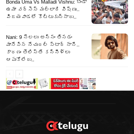
Bonda Uma Vs Malladi Vishnu: బోండా
ఉమా వర్సెస్ మల్లాది విష్ణు..
విజయవాడలో కొట్టుకున్నారు..
Nani: 9 నెలలు అన్నం తినడం
మానేసిన నేచురల్ స్టార్ నాని..
కారణం తెలిస్తే కన్నీళ్లు
ఆపుకోలేరు..