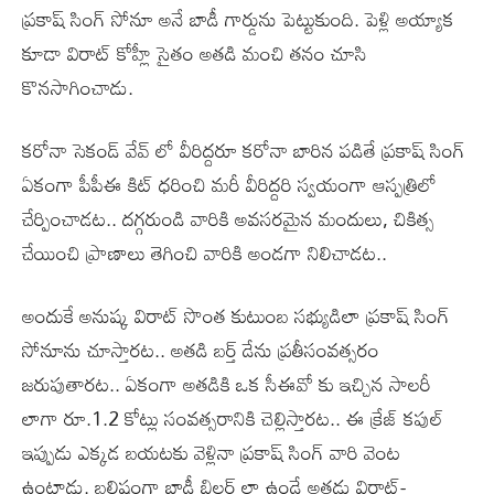
ప్రకాష్ సింగ్ సోనూ అనే బాడీ గార్డును పెట్టుకుంది. పెళ్లి అయ్యాక
కూడా విరాట్ కోహ్లీ సైతం అతడి మంచి తనం చూసి
కొనసాగించాడు.
కరోనా సెకండ్ వేవ్ లో వీరిద్దరూ కరోనా బారిన పడితే ప్రకాష్ సింగ్
ఏకంగా పీపీఈ కిట్ ధరించి మరీ వీరిద్దరి స్వయంగా ఆస్పత్రిలో
చేర్పించాడట.. దగ్గరుండి వారికి అవసరమైన మందులు, చికిత్స
చేయించి ప్రాణాలు తెగించి వారికి అండగా నిలిచాడట..
అందుకే అనుష్క విరాట్ సొంత కుటుంబ సభ్యుడిలా ప్రకాష్ సింగ్
సోనూను చూస్తారట.. అతడి బర్త్ డేను ప్రతీసంవత్సరం
జరుపుతారట.. ఏకంగా అతడికి ఒక సీఈవో కు ఇచ్చిన సాలరీ
లాగా రూ.1.2 కోట్లు సంవత్సరానికి చెల్లిస్తారట.. ఈ క్రేజ్ కపుల్
ఇప్పుడు ఎక్కడ బయటకు వెళ్లినా ప్రకాష్ సింగ్ వారి వెంట
ఉంటాడు. బలిష్టంగా బాడీ బిల్డర్ లా ఉండే అతడు విరాట్-