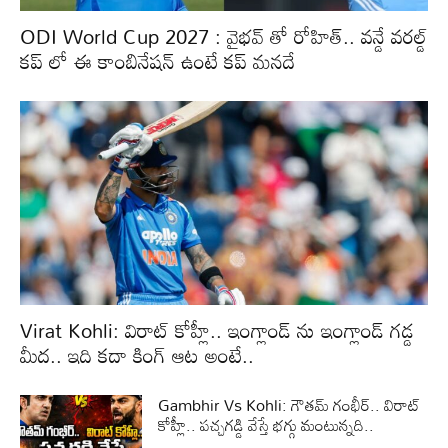
ODI World Cup 2027 : వైభవ్ తో రోహిత్.. వన్డే వరల్డ్
కప్ లో ఈ కాంబినేషన్ ఉంటే కప్ మనదే
Virat Kohli: విరాట్ కోహ్లీ.. ఇంగ్లాండ్ ను ఇంగ్లాండ్ గడ్డ
మీద.. ఇది కదా కింగ్ ఆట అంటే..
Gambhir Vs Kohli: గౌతమ్ గంభీర్.. విరాట్
కోహ్లీ.. పచ్చగడ్డి వేస్తే భగ్గు మంటున్నది..