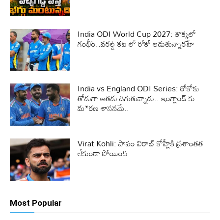
India ODI World Cup 2027: తొక్కలో
గంభీర్..వరల్డ్ కప్ లో రోకో ఆడుతున్నారహే
India vs England ODI Series: రోకోకు
తోడుగా అతడు దిగుతున్నాడు.. ఇంగ్లాండ్ కు
మ*రణ శాసనమే..
Virat Kohli: పాపం విరాట్ కోహ్లీకి ప్రశాంతత
లేకుండా పోయింది
Most Popular