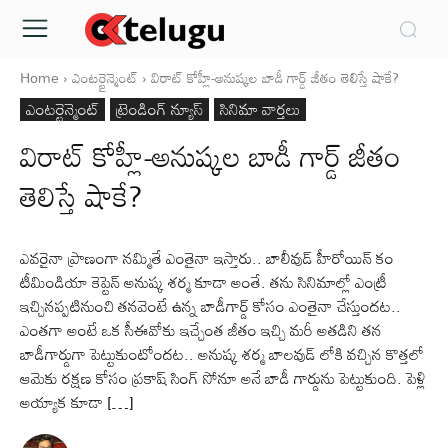
Home
ఎంటర్టైన్మెంట్
విరాట్ కోహ్లీ-అనుష్కల బాడీ గార్డ్ జీతం తెలిస్తే షాకే?
ఎంటర్టైన్మెంట్
ట్రెండింగ్ న్యూస్
సినిమా వార్తలు
విరాట్ కోహ్లీ-అనుష్కల బాడీ గార్డ్ జీతం
తెలిస్తే షాకే?
ఎవరైనా ప్రాణంగా నమ్మితే ఎంతైనా ఇస్తారు.. బాలీవుడ్ హీరోయిన్ కం
టీమిండియా కెప్టెన్ అనుష్క శర్మ కూడా అంతే. తను సినిమాల్లో ఎంట్రీ
ఇచ్చినప్పటినుంచి తనవెంటే ఉన్న బాడీగార్డ్ కోసం ఎంతైనా చేస్తుందట..
ఎంతగా అంటే ఒక సీఈవోకు ఇచ్చేంత జీతం ఇచ్చి మరీ అతడిని తన
బాడీగార్డుగా పెట్టుకుంటోందట.. అనుష్క శర్మ బాలవుడ్ లోకి వచ్చిన కొత్తలో
ఆమెకు రక్షణ కోసం ప్రకాష్ సింగ్ సోనూ అనే బాడీ గార్డును పెట్టుకుంది. పెళ్లి
అయ్యాక కూడా […]