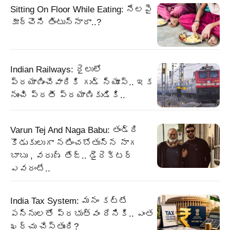
Sitting On Floor While Eating: నేలపై
కూర్చొని తింటున్నారా..?
Indian Railways: రైలులో
ప్రయాణించేవారికి గుడ్ న్యూస్.. ఇక
నుంచి ప్రతీ ప్రయాణికుడికి..
Varun Tej And Naga Babu: తండ్రి
కొడుకులుగా నటించబోతున్న నాగ
బాబు , వరుణ్ తేజ్.. డైరెక్టర్
ఎవరంటే..
India Tax System: మనం కట్టే
పన్నులతో ప్రభుత్వం దేనికి.. ఎంత
ఖర్చు చేస్తుంది?