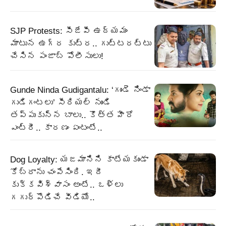
SJP Protests: సీజేపీ ఉద్యమం
మాటున ఉగ్ర కుట్ర.. గుట్టరట్టు
చేసిన పంజాబ్‌ పోలీసులు!
Gunde Ninda Gudigantalu: ‘గుండె నిండా
గుడిగంటలు’ సీరియల్ నుండి
తప్పుకున్న బాలు.. కొత్త హీరో
ఎంట్రీ.. కారణం ఏంటంటే..
Dog Loyalty: యజమానిని కాటేయకుండా
కోబ్రాను చంపేసింది. ఇదీ
కుక్కవిశ్వాసం అంటే.. ఒళ్లు
గగుర్పొడిచే వీడియో..