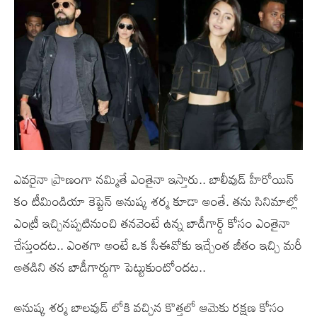
ఎవరైనా ప్రాణంగా నమ్మితే ఎంతైనా ఇస్తారు.. బాలీవుడ్ హీరోయిన్
కం టీమిండియా కెప్టెన్ అనుష్క శర్మ కూడా అంతే. తను సినిమాల్లో
ఎంట్రీ ఇచ్చినప్పటినుంచి తనవెంటే ఉన్న బాడీగార్డ్ కోసం ఎంతైనా
చేస్తుందట.. ఎంతగా అంటే ఒక సీఈవోకు ఇచ్చేంత జీతం ఇచ్చి మరీ
అతడిని తన బాడీగార్డుగా పెట్టుకుంటోందట..
అనుష్క శర్మ బాలవుడ్ లోకి వచ్చిన కొత్తలో ఆమెకు రక్షణ కోసం