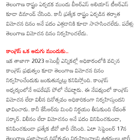
తెలంగాణ రాష్ట్రం ఏర్పడక ముందు బీఆర్‌ఎస్‌ అలియాస్‌ టీఆర్‌ఎస్‌
కూడా డిమాండ్‌ చేసింది. కానీ ప్రత్యేక రాష్ట్రం ఏర్పడిన తర్వాత
విమోచన దినం అనే పదం ఎత్తడానికి కూడా సాహసించలేదు. పదేళ్లు
తెలంగాణ విమోచన దినం నిర్వహించలేదు.
కాంగ్రెస్‌ ఒక అడుగు ముందుకు..
ఇక తాజాగా 2023 అసెంబ్లీ ఎన్నికల్లో అధికారంలోకి వచ్చిన
కాంగ్రెస్‌ ప్రభుత్వం కూడా తెలంగాణ విమోచన దినం
నిర్వహించేందుకు జంకుతున్నట్లు కనిపిస్తోంది. కాంగ్రెస్‌
ఆధ్వర్యంలోనే ఆపరేషన్‌ పోలో చేపట్టారు. ఈ నేపథ్యంలో కాంగ్రెస్‌
విమోచన లేదా విలీన దినోత్సవం అధికారికంగా నిర్వహిస్తుందని
భావించారు. కానీ కేసీఆర్‌ను మించి నిర్ణయం తీసుకుంది రేవంత్‌
సర్కార్‌. విలీనం లేదా విమోచనం అనే పదం వినిపించకుండా,
కనిపించకుండా ప్రత్యేక జీవో జారీ చేసింది. ఏటా సెప్టెంబర్‌ 17న
తెలంగాణ ప్రజాపాలన దినోత్సవం నిర్వహించాలని ఉత్తర్వులు జారీ