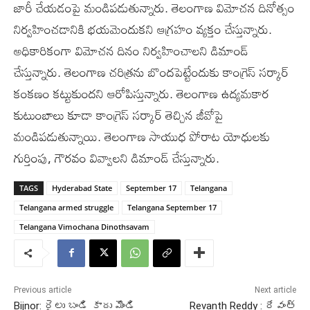
జారీ చేయడంపై మండిపడుతున్నారు. తెలంగాణ విమోచన దినోత్సం
నిర్వహించడానికి భయమెందుకని ఆగ్రహం వ్యక్తం చేస్తున్నారు.
అధికారికంగా విమోచన దినం నిర్వహించాలని డిమాండ్‌
చేస్తున్నారు. తెలంగాణ చరిత్రను బొందపెట్టేందుకు కాంగ్రెస్‌ సర్కార్‌
కంకణం కట్టుకుందని ఆరోపిస్తున్నారు. తెలంగాణ ఉద్యమకార
కుటుంబాలు కూడా కాంగ్రెస్‌ సర్కార్‌ తెచ్చిన జీవోపై
మండిపడుతున్నాయి. తెలంగాణ సాయుధ పోరాట యోధులకు
గుర్తింపు, గౌరవం వివ్వాలని డిమాండ్‌ చేస్తున్నారు.
TAGS
Hyderabad State
September 17
Telangana
Telangana armed struggle
Telangana September 17
Telangana Vimochana Dinothsavam
Previous article
Next article
Bijnor: రైలు బండి కాదు మొండి
Revanth Reddy : రేవంత్