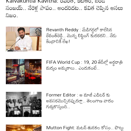
Kalvakuntla Kavitha: రేవంత్, కేటీఆర్, బండి
సంజయ్.. నేరెళ్ల పాపం.. అందరిదట.. కవిత చెప్పిన అసలు
నిజం.
Revanth Reddy : మేడిగడ్డలో కాలేసిన
రేవంత్‌రెడ్డి.. మొన్న లిఫ్టింగ్‌ కుదరదని.. నేడు
కేంద్రానికి లేఖ!
FIFA World Cup : 19, 20 తేదీల్లో అర్ధరాత్రి
మద్యం అమ్మకాలు.. ఎందుకంటే..
Former Editor : ఆ మాజీ ఎడిటర్ కు
అవసరమొచ్చినప్పుడల్లా.. తెలంగాణ వాదం
గుర్తుకొస్తుంది..
Mutton Fight: మటన్ తునకల కోసం.. పొట్టు