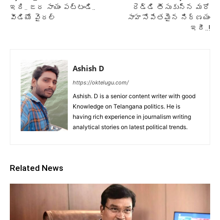
ఇది.. జర సాయం పట్టండి..
రెడ్డి తీసుకున్న మరో
వీడియో వైరల్
సాహసోపేతమైన నిర్ణయం
ఇదీ..!
Ashish D
https://oktelugu.com/
Ashish. D is a senior content writer with good
Knowledge on Telangana politics. He is
having rich experience in journalism writing
analytical stories on latest political trends.
Related News