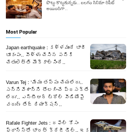
పొట్టు కొట్టుకున్నరు.. బలగం సినిమా రిపీట్
అయిందిగా..
Most Popular
Japan earthquake : కళ్ళముందే భారీ
భూకంపం.. వీళ్ళు చేసిన పనికి
చేతులెత్తి మొక్కాల్సిందే..
Varun Tej : ‘మేము తప్పు చేయలేదు..
సన్నివేశాన్ని తొలగించే ప్రసక్తే
లేదు’.. ఎన్టీఆర్ ట్రోల్ వీడియోపై
వరుణ్ తేజ్ రియాక్షన్..
Rafale Fighter Jets : రఫేల్‌ కోసం
ఫ్రాన్స్‌తో భారత్‌ క్రేజీ డీల్‌.. ఇక