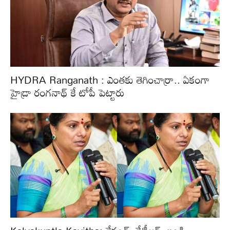
HYDRA Ranganath : ఎంతకు తెగించార్రా.. ఏకంగా
హైడ్రా రంగనాథ్ కే టోపీ పెట్టారు