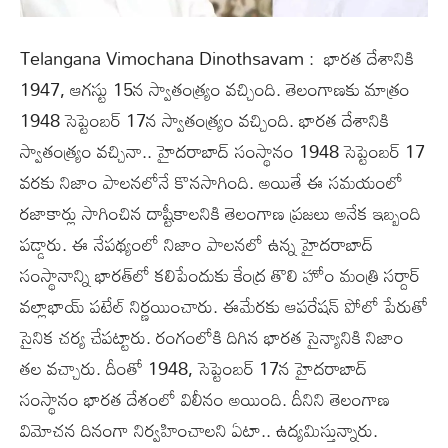
Telangana Vimochana Dinothsavam : భారత దేశానికి
1947, ఆగస్టు 15న స్వాతంత్య్రం వచ్చింది. తెలంగాణకు మాత్రం
1948 సెప్టెంబర్‌ 17న స్వాతంత్య్రం వచ్చింది. భారత దేశానికి
స్వాతంత్య్రం వచ్చినా.. హైదరాబాద్‌ సంస్థానం 1948 సెప్టెంబర్‌ 17
వరకు నిజాం పాలనలోనే కొనసాగింది. అయితే ఈ సమయంలో
రజాకార్లు సాగించిన దాష్టీకాలనికి తెలంగాణ ప్రజలు అనేక ఇబ్బంది
పడ్డారు. ఈ నేపథ్యంలో నిజాం పాలనలో ఉన్న హైదరాబాద్‌
సంస్థానాన్ని భారత్‌లో కలిపేందుకు కేంద్ర తొలి హోం మంత్రి సర్దార్‌
వల్లాభాయ్‌ పటేల్‌ నిర్ణయించారు. ఈమేరకు ఆపరేషన్‌ పోలో పేరుతో
సైనిక చర్య చేపట్టారు. రంగంలోకి దిగిన భారత సైన్యానికి నిజాం
తల వచ్చారు. దీంతో 1948, సెప్టెంబర్‌ 17న హైదరాబాద్‌
సంస్థానం భారత దేశంలో విలీనం అయింది. దీనిని తెలంగాణ
విమోచన దినంగా నిర్వహించాలని ఏటా.. ఉద్యమిస్తున్నారు.