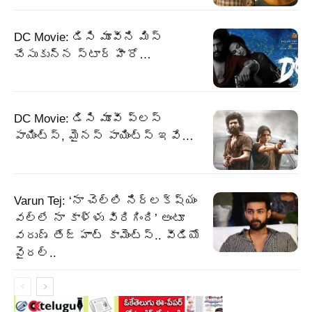
DC Movie: డిసి మూవీని మిస్
చేసుకున్న స్టార్ హీరో…
DC Movie: డిసి మూవీ ప్లస్
పాయింట్స్, మైనస్ పాయింట్స్ ఇవే…
Varun Tej: ‘నా చెల్లి నిర్లక్ష్యం
వల్లే నా కాళ్ళు విరిగింది’ అంటూ
వరుణ్ తేజ్ హాట్ కామెంట్స్.. వీడియో
వైరల్..