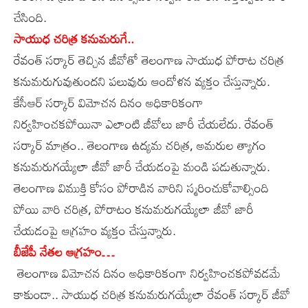
చేసింది.
సాయుధ చరిత్ర కనుమరుగే..
రేవంత్‌ సర్కార్‌ తెచ్చిన జీవోతో తెలంగాణ సాయుధ పోరాట చరిత్ర
కనుమరుగువుతుందని పలువురు ఆందోళన వ్యక్తం చేస్తున్నారు.
కేసీఆర్‌ సర్కార్‌ విమోచన దినం అధికారికంగా
నిర్వహించకపోయినా ఎలాంటి జీవోలు జారీ చేయలేదు. రేవంత్‌
సర్కార్‌ మాత్రం.. తెలంగాణ ఉద్యమ చరిత్ర, అమరుల త్యాగం
కనుమరుగయ్యేలా జీవో జారీ చేయడంపై మండి పడుతున్నారు.
తెలంగాణ విముక్తి కోసం పోరాడిన వారిని స్మరించుకోవాల్సింది
పోయి వారి చరిత్ర, పోరాటం కనుమరుగయ్యేలా జీవో జారీ
చేయడంపై ఆగ్రహం వ్యక్తం చేస్తున్నారు.
బీజేపీ నేతల ఆగ్రహం…
తెలంగాణ విమోచన దినం అధికారికంగా నిర్వహించకపోవడమే
కాకుండా.. సాయుధ చరిత్ర కనుమరుగయ్యేలా రేవంత్‌ సర్కార్‌ జీవో