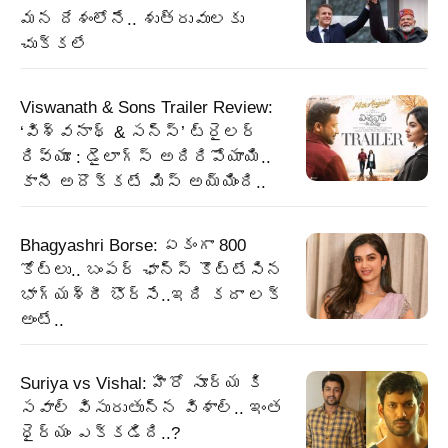
మన దేశంలోనే.. శుత్రువులకు
చుక్కలే
Viswanath & Sons Trailer Review:
‘విశ్వనాథ్ & సన్స్’ ట్రైలర్
రివ్యూ : డైలాగ్స్ అదిరిపోయాయి..
కానీ అదొక్కటే మిస్ అయ్యింది..
Bhagyashri Borse: ఏకంగా 800
కోట్లు.. బంపర్ ఛాన్స్ కొట్టేసిన
భాగ్యశ్రీ భొర్సే..ఇది కదా లక్
అంటే..
Suriya vs Vishal: హీరో సూర్య కి
సవాల్ విసురుతున్న విశాల్.. ఇంత
ధైర్యం ఎక్కడిది..?