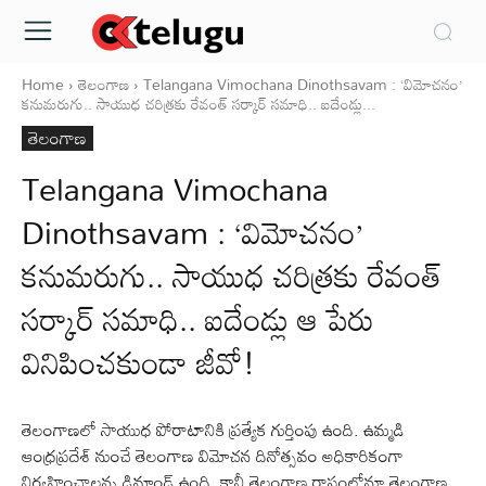
Home
తెలంగాణ
Telangana Vimochana Dinothsavam : ‘విమోచనం’
కనుమరుగు.. సాయుధ చరిత్రకు రేవంత్‌ సర్కార్‌ సమాధి.. ఐదేండ్లు...
తెలంగాణ
Telangana Vimochana
Dinothsavam : ‘విమోచనం’
కనుమరుగు.. సాయుధ చరిత్రకు రేవంత్‌
సర్కార్‌ సమాధి.. ఐదేండ్లు ఆ పేరు
వినిపించకుండా జీవో!
తెలంగాణలో సాయుధ పోరాటానికి ప్రత్యేక గుర్తింపు ఉంది. ఉమ్మడి
ఆంధ్రప్రదేశ్‌ నుంచే తెలంగాణ విమోచన దినోత్సవం అధికారికంగా
నిర్వహించాలన్న డిమాండ్‌ ఉంది. కానీ తెలంగాణ రాష్ట్రంలోనూ తెలంగాణ