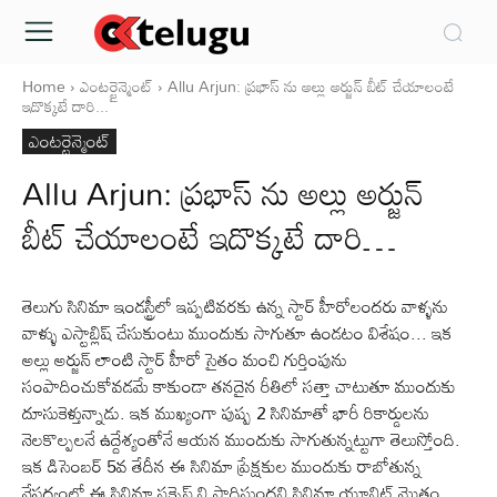
Home
ఎంటర్టైన్మెంట్
Allu Arjun: ప్రభాస్ ను అల్లు అర్జున్ బీట్ చేయాలంటే
ఇదొక్కటే దారి...
ఎంటర్టైన్మెంట్
Allu Arjun: ప్రభాస్ ను అల్లు అర్జున్
బీట్ చేయాలంటే ఇదొక్కటే దారి…
తెలుగు సినిమా ఇండస్ట్రీలో ఇప్పటివరకు ఉన్న స్టార్ హీరోలందరు వాళ్ళను
వాళ్ళు ఎస్టాబ్లిష్ చేసుకుంటు ముందుకు సాగుతూ ఉండటం విశేషం... ఇక
అల్లు అర్జున్ లాంటి స్టార్ హీరో సైతం మంచి గుర్తింపును
సంపాదించుకోవడమే కాకుండా తనదైన రీతిలో సత్తా చాటుతూ ముందుకు
దూసుకెళ్తున్నాడు. ఇక ముఖ్యంగా పుష్ప 2 సినిమాతో భారీ రికార్డులను
నెలకొల్పలనే ఉద్దేశ్యంతోనే ఆయన ముందుకు సాగుతున్నట్టుగా తెలుస్తోంది.
ఇక డిసెంబర్ 5వ తేదీన ఈ సినిమా ప్రేక్షకుల ముందుకు రాబోతున్న
నేపధ్యంలో ఈ సినిమా సక్సెస్ ని సాధిస్తుందని సినిమా యూనిట్ మొత్తం