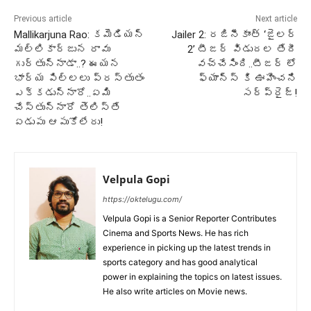
Previous article
Next article
Mallikarjuna Rao: కమెడియన్
Jailer 2: రజినీకాంత్ ‘జైలర్
మల్లికార్జున రావు
2’ టీజర్ విడుదల తేదీ
గుర్తున్నాడా..? ఈయన
వచ్చేసింది..టీజర్ లో
భార్య పిల్లలు ప్రస్తుతం
ఫ్యాన్స్ కి ఊహించని
ఎక్కడున్నారో..ఏమి
సర్ప్రైజ్!
చేస్తున్నారో తెలిస్తే
ఏడుపు ఆపుకోలేరు!
Velpula Gopi
https://oktelugu.com/
Velpula Gopi is a Senior Reporter Contributes
Cinema and Sports News. He has rich
experience in picking up the latest trends in
sports category and has good analytical
power in explaining the topics on latest issues.
He also write articles on Movie news.