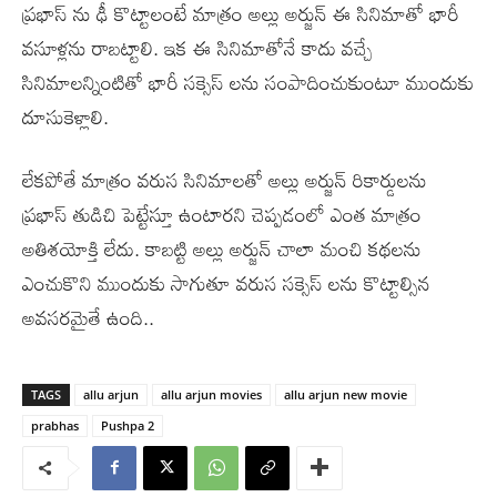
ప్రభాస్ ను ఢీ కొట్టాలంటే మాత్రం అల్లు అర్జున్ ఈ సినిమాతో భారీ
వసూళ్లను రాబట్టాలి. ఇక ఈ సినిమాతోనే కాదు వచ్చే
సినిమాలన్నింటితో భారీ సక్సెస్ లను సంపాదించుకుంటూ ముందుకు
దూసుకెళ్లాలి.
లేకపోతే మాత్రం వరుస సినిమాలతో అల్లు అర్జున్ రికార్డులను
ప్రభాస్ తుడిచి పెట్టేస్తూ ఉంటారని చెప్పడంలో ఎంత మాత్రం
అతిశయోక్తి లేదు. కాబట్టి అల్లు అర్జున్ చాలా మంచి కథలను
ఎంచుకొని ముందుకు సాగుతూ వరుస సక్సెస్ లను కొట్టాల్సిన
అవసరమైతే ఉంది..
TAGS
allu arjun
allu arjun movies
allu arjun new movie
prabhas
Pushpa 2