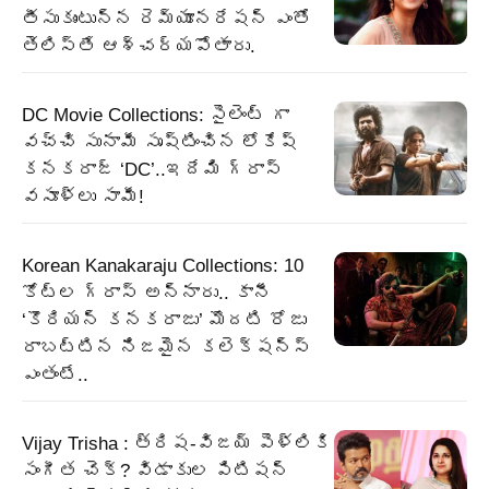
తీసుకుంటున్న రెమ్యూనరేషన్ ఎంతో
తెలిస్తే ఆశ్చర్యపోతారు.
DC Movie Collections: సైలెంట్ గా
వచ్చి సునామీ సృష్టించిన లోకేష్
కనకరాజ్ ‘DC’..ఇదేమి గ్రాస్
వసూళ్లు సామీ!
Korean Kanakaraju Collections: 10
కోట్ల గ్రాస్ అన్నారు.. కానీ
‘కొరియన్ కనకరాజు’ మొదటి రోజు
రాబట్టిన నిజమైన కలెక్షన్స్
ఎంతంటే..
Vijay Trisha : త్రిష-విజయ్ పెళ్లికి
సంగీత చెక్? విడాకుల పిటిషన్