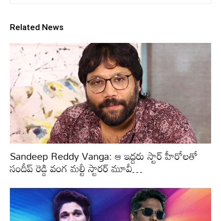
Related News
Sandeep Reddy Vanga: ఆ ఇద్దరు స్టార్ హీరోలతో
సందీప్ రెడ్డి వంగ మల్టీ స్టారర్ మూవీ…