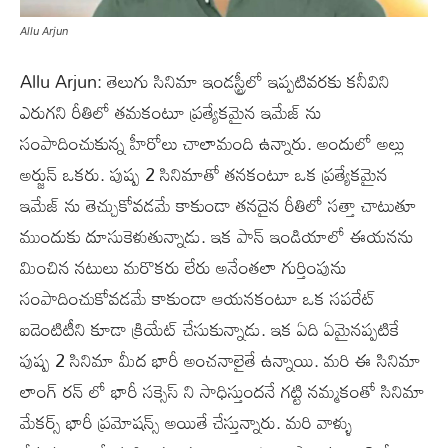
Allu Arjun
Allu Arjun: తెలుగు సినిమా ఇండస్ట్రీలో ఇప్పటివరకు కనీవిని
ఎరుగని రీతిలో తమకంటూ ప్రత్యేకమైన ఇమేజ్ ను
సంపాదించుకున్న హీరోలు చాలామంది ఉన్నారు. అందులో అల్లు
అర్జున్ ఒకరు. పుష్ప 2 సినిమాతో తనకంటూ ఒక ప్రత్యేకమైన
ఇమేజ్ ను తెచ్చుకోవడమే కాకుండా తనదైన రీతిలో సత్తా చాటుతూ
ముందుకు దూసుకెళుతున్నాడు. ఇక పాన్ ఇండియాలో ఈయనను
మించిన నటులు మరొకరు లేరు అనేంతలా గుర్తింపును
సంపాదించుకోవడమే కాకుండా ఆయనకంటూ ఒక సపరేట్
ఐడెంటిటీని కూడా క్రియేట్ చేసుకున్నాడు. ఇక ఏది ఏమైనప్పటికే
పుష్ప 2 సినిమా మీద భారీ అంచనాలైతే ఉన్నాయి. మరి ఈ సినిమా
లాంగ్ రన్ లో భారీ సక్సెస్ ని సాధిస్తుందనే గట్టి నమ్మకంతో సినిమా
మేకర్స్ భారీ ప్రమోషన్స్ అయితే చేస్తున్నారు. మరి వాళ్ళు