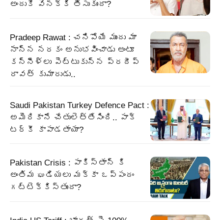
అందుకే వెనక్కి తీసుకుందా?
Pradeep Rawat : చనిపోయే ముందు మా
నాన్న నరకం అనుభవించాడు అంటూ
కన్నీళ్లు పెట్టుకున్న ప్రదీప్
రావత్ కుమారుడు..
Saudi Pakistan Turkey Defence Pact :
అమెరికానే చేతులెత్తేసింది.. పాక్‌
టర్కీ కాపాడతాయా?
Pakistan Crisis : పాకిస్తాన్ కి
అంతిమ ఘడియలు మక్కా ఒప్పందం
గట్టెక్కిస్తుందా?