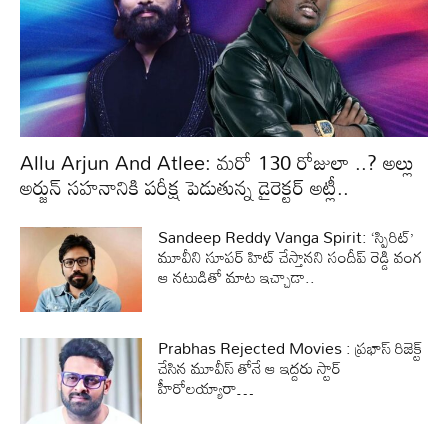
Allu Arjun And Atlee: మరో 130 రోజులా ..? అల్లు
అర్జున్ సహనానికి పరీక్ష పెడుతున్న డైరెక్టర్ అట్లీ..
Sandeep Reddy Vanga Spirit: ‘స్పిరిట్’
మూవీని సూపర్ హిట్ చేస్తానని సందీప్ రెడ్డి వంగ
ఆ నటుడితో మాట ఇచ్చాడా..
Prabhas Rejected Movies : ప్రభాస్ రిజెక్ట్
చేసిన మూవీస్ తోనే ఆ ఇద్దరు స్టార్
హీరోలయ్యారా…