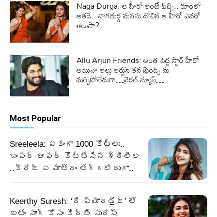
Naga Durga: ఆ హీరో అంటే పిచ్చి.. రూంలో
అతడే.. నాగదుర్గ మనసు దోచిన ఆ హీరో ఎవరో
తెలుసా?
Allu Arjun Friends: అంత పెద్ద స్టార్ హీరో
అయినా అల్లు అర్జున్ తన ఫ్రెండ్స్ ను
మర్చిపోలేదుగా…వైరల్ న్యూస్…
Most Popular
Sreeleela: ఏకంగా 1000 కోట్లు..
బంపర్ ఆఫర్ కొట్టేసిన శ్రీలీల
..క్రేజ్ ఏ మాత్రం తగ్గలేదుగా..
Keerthy Suresh: ‘ది ప్యారడైజ్’ లో
ఐటెం సాంగ్ కోసం కీర్తి సురేష్