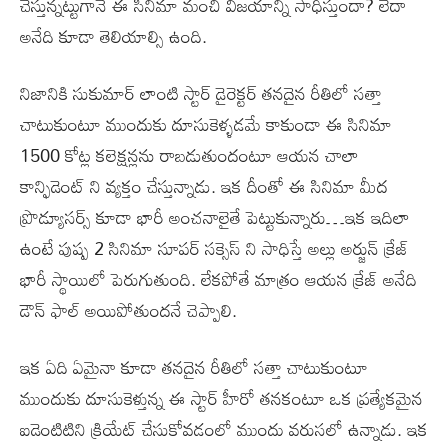
చేస్తున్నట్టుగానే ఈ సినిమా మంచి విజయాన్ని సాధిస్తుందా? లేదా
అనేది కూడా తెలియాల్సి ఉంది.
నిజానికి సుకుమార్ లాంటి స్టార్ డైరెక్టర్ తనదైన రీతిలో సత్తా
చాటుకుంటూ ముందుకు దూసుకెళ్ళడమే కాకుండా ఈ సినిమా
1500 కోట్ల కలెక్షన్లను రాబడుతుందంటూ ఆయన చాలా
కాన్ఫిడెంట్ ని వ్యక్తం చేస్తున్నాడు. ఇక దీంతో ఈ సినిమా మీద
ప్రొడ్యూసర్స్ కూడా భారీ అంచనాలైతే పెట్టుకున్నారు…ఇక ఇదిలా
ఉంటే పుష్ప 2 సినిమా సూపర్ సక్సెస్ ని సాధిస్తే అల్లు అర్జున్ క్రేజ్
భారీ స్థాయిలో పెరుగుతుంది. లేకపోతే మాత్రం ఆయన క్రేజ్ అనేది
డౌన్ ఫాల్ అయిపోతుందనే చెప్పాలి.
ఇక ఏది ఏమైనా కూడా తనదైన రీతిలో సత్తా చాటుకుంటూ
ముందుకు దూసుకెళ్తున్న ఈ స్టార్ హీరో తనకంటూ ఒక ప్రత్యేకమైన
ఐడెంటిటిని క్రియేట్ చేసుకోవడంలో ముందు వరుసలో ఉన్నాడు. ఇక