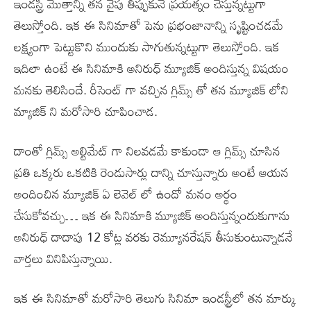
ఇండస్ట్రీ మొత్తాన్ని తన వైపు తిప్పుకునే ప్రయత్నం చేస్తున్నట్టుగా
తెలుస్తోంది. ఇక ఈ సినిమాతో పెను ప్రభంజానాన్ని సృష్టించడమే
లక్ష్యంగా పెట్టుకొని ముందుకు సాగుతున్నట్టుగా తెలుస్తోంది. ఇక
ఇదిలా ఉంటే ఈ సినిమాకి అనిరుధ్ మ్యూజిక్ అందిస్తున్న విషయం
మనకు తెలిసిందే. రీసెంట్ గా వచ్చిన గ్లిమ్స్ తో తన మ్యూజిక్ లోని
మ్యాజిక్ ని మరోసారి చూపించాడ.
దాంతో గ్లిమ్స్ అల్టిమేట్ గా నిలవడమే కాకుండా ఆ గ్లిమ్స్ చూసిన
ప్రతి ఒక్కరు ఒకటికి రెండుసార్లు దాన్ని చూస్తున్నారు అంటే ఆయన
అందించిన మ్యూజిక్ ఏ లెవెల్ లో ఉందో మనం అర్థం
చేసుకోవచ్చు… ఇక ఈ సినిమాకి మ్యూజిక్ అందిస్తున్నందుకుగాను
అనిరుధ్ దాదాపు 12 కోట్ల వరకు రెమ్యూనరేషన్ తీసుకుంటున్నాడనే
వార్తలు వినిపిస్తున్నాయి.
ఇక ఈ సినిమాతో మరోసారి తెలుగు సినిమా ఇండస్ట్రీలో తన మార్కు