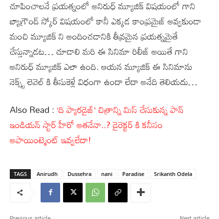
చూపించాలనే ప్రయత్నంలో అనిరుధ్ మ్యూజిక్ విషయంలో గాని
బ్యాగ్రౌండ్ స్కోర్ విషయంలో కానీ ఎక్కడ కాంప్రమైజ్ అవ్వకుండా
మంచి మ్యూజిక్ ని అందించడానికి తీవ్రమైన ప్రయత్నమైతే
చేస్తున్నాడట… చూడాలి మరి ఈ సినిమా రిలీజ్ అయితే గాని
అనిరుధ్ మ్యూజిక్ ఎలా ఉంది. ఆయన మ్యూజిక్ ఈ సినిమాను
నెక్స్ట్ లెవెల్ కి తీసుకెళ్లే విధంగా ఉందా లేదా అనేది తెలియదు…
Also Read :
‘ది ప్యారడైజ్’ చిత్రాన్ని మిస్ చేసుకున్న పాన్
ఇండియన్ స్టార్ హీరో అతనేనా..? డైరెక్టర్ కి కనీసం
అపాయింట్మెంట్ ఇవ్వలేదా!
TAGS
Anirudh
Dussehra
nani
Paradise
Srikanth Odela
Previous article
Next article