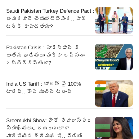
Saudi Pakistan Turkey Defence Pact :
అమెరికానే చేతులెత్తేసింది.. పాక్‌
టర్కీ కాపాడతాయా?
Pakistan Crisis : పాకిస్తాన్ కి
అంతిమ ఘడియలు మక్కా ఒప్పందం
గట్టెక్కిస్తుందా?
India US Tariff : భారత్ పై 100%
టారిఫ్.. కొంప ముంచిన ట్రంప్
Sreemukhi Show: హీరో వివాదాస్పద
వ్యాఖ్యలు.. రణరంగంలాగా
మారిపోయిన శ్రీముఖి షో.. వీడియో