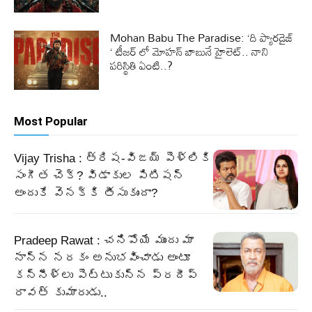
Mohan Babu The Paradise: ‘ది ప్యారడైజ్
‘ టీజర్ లో మోహన్ బాబునే హైలెట్.. నాని
పరిస్థితి ఏంటి..?
Most Popular
Vijay Trisha : త్రిష-విజయ్ పెళ్లికి
సంగీత చెక్? విడాకుల పిటిషన్
అందుకే వెనక్కి తీసుకుందా?
Pradeep Rawat : చనిపోయే ముందు మా
నాన్న నరకం అనుభవించాడు అంటూ
కన్నీళ్లు పెట్టుకున్న ప్రదీప్
రావత్ కుమారుడు..