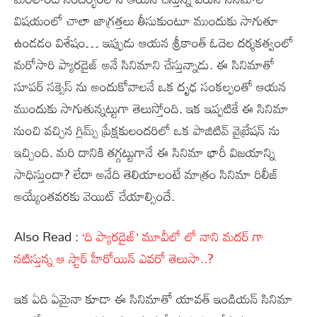
విషయంలో చాలా జాగ్రత్తలు తీసుకుంటూ ముందుకు సాగుతూ
ఉండడం విశేషం… ఇప్పుడు ఆయన శ్రీకాంత్ ఓదెల దర్శకత్వంలో
మరోసారి ప్యారడైజ్ అనే సినిమాని చేస్తున్నాడు. ఈ సినిమాతో
సూపర్ సక్సెస్ ను అందుకోవాలనే ఒక దృఢ సంకల్పంతో ఆయన
ముందుకు సాగుతున్నట్టుగా తెలుస్తోంది. ఇక ఇప్పటికే ఈ సినిమా
నుంచి వచ్చిన గ్లిమ్స్ ప్రేక్షకులందరిలో ఒక పాజిటివ్ వైబ్రేషన్ ను
ఇచ్చింది. మరి దానికి తగ్గట్టుగానే ఈ సినిమా భారీ విజయాన్ని
సాధిస్తుందా? లేదా అనేది తెలియాలంటే మాత్రం సినిమా రిలీజ్
అయ్యేంతవరకు వెయిట్ చేయాల్సిందే.
Also Read :
‘ది ప్యారడైజ్’ మూవీలో లో నాని మదర్ గా
నటిస్తున్న ఆ స్టార్ హీరోయిన్ ఎవరో తెలుసా..?
ఇక ఏది ఏమైనా కూడా ఈ సినిమాతో యావత్ ఇండియన్ సినిమా