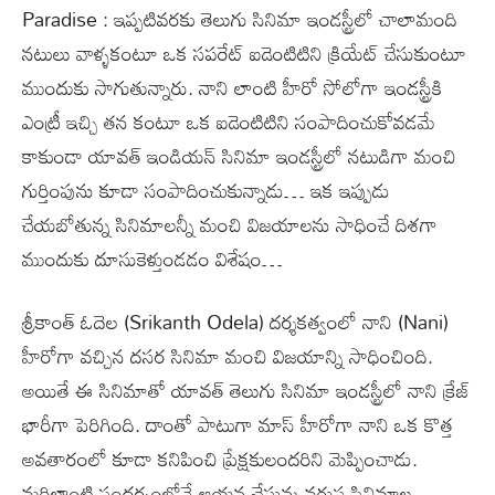
Paradise : ఇప్పటివరకు తెలుగు సినిమా ఇండస్ట్రీలో చాలామంది
నటులు వాళ్ళకంటూ ఒక సపరేట్ ఐడెంటిటిని క్రియేట్ చేసుకుంటూ
ముందుకు సాగుతున్నారు. నాని లాంటి హీరో సోలోగా ఇండస్ట్రీకి
ఎంట్రీ ఇచ్చి తన కంటూ ఒక ఐడెంటిటిని సంపాదించుకోవడమే
కాకుండా యావత్ ఇండియన్ సినిమా ఇండస్ట్రీలో నటుడిగా మంచి
గుర్తింపును కూడా సంపాదించుకున్నాడు… ఇక ఇప్పుడు
చేయబోతున్న సినిమాలన్నీ మంచి విజయాలను సాధించే దిశగా
ముందుకు దూసుకెళ్తుండడం విశేషం…
శ్రీకాంత్ ఓదెల (Srikanth Odela) దర్శకత్వంలో నాని (Nani)
హీరోగా వచ్చిన దసర సినిమా మంచి విజయాన్ని సాధించింది.
అయితే ఈ సినిమాతో యావత్ తెలుగు సినిమా ఇండస్ట్రీలో నాని క్రేజ్
భారీగా పెరిగింది. దాంతో పాటుగా మాస్ హీరోగా నాని ఒక కొత్త
అవతారంలో కూడా కనిపించి ప్రేక్షకులందరిని మెప్పించాడు.
మరిలాంటి సందర్భంలోనే ఆయన చేస్తున్న వరుస సినిమాల