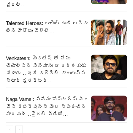
వైరల్..
Talented Heroes: టాలెంట్ ఉండి లక్కు
లేని హీరోలు వీళ్లే…
Venkatesh: వెంకటేష్ తో నేను
చేయాల్సిన సినిమాను ఆ దర్శకుడు
చేశాడు… ఇది కరెక్ట్ కాదంటున్న
స్టార్ డైరెక్టర్…
Naga Vamsi: సినిమా పోస్టర్స్ మీద
వేసే కలెక్షన్స్ మీద స్పందించిన
నాగవంశీ…వైరల్ వీడియో…