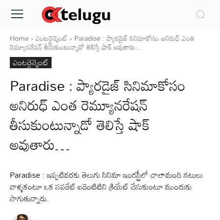
Home
ఎంటర్టైన్మెంట్
Paradise : ప్యారడైజ్ సినిమాకోసం అనిరుధ్ ఎంత
రెమ్యూనరేషన్ తీసుకుంటున్నాడో తెలిస్తే షాక్ అవుతారు...
ఎంటర్టైన్మెంట్
Paradise : ప్యారడైజ్ సినిమాకోసం
అనిరుధ్ ఎంత రెమ్యూనరేషన్
తీసుకుంటున్నాడో తెలిస్తే షాక్
అవుతారు…
Paradise : ఇప్పటివరకు తెలుగు సినిమా ఇండస్ట్రీలో చాలామంది నటులు
వాళ్ళకంటూ ఒక సపరేట్ ఐడెంటిటిని క్రియేట్ చేసుకుంటూ ముందుకు
సాగుతున్నారు.