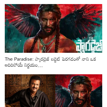
The Paradise: ప్యారడైజ్ బడ్జెట్ పెరగడంతో నాని ఒక
అదిరిపోయే నిర్ణయం…