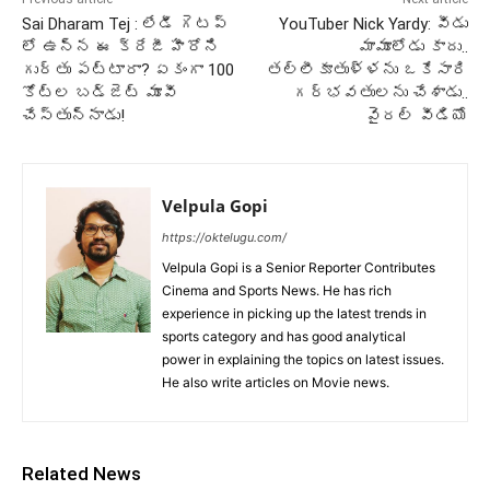
Sai Dharam Tej : లేడీ గెటప్
YouTuber Nick Yardy: వీడు
లో ఉన్న ఈ క్రేజీ హీరోని
మామూలోడు కాదు..
గుర్తు పట్టారా? ఏకంగా 100
తల్లీకూతుళ్ళను ఒకేసారి
కోట్ల బడ్జెట్ మూవీ
గర్భవతులను చేశాడు..
చేస్తున్నాడు!
వైరల్ వీడియో
Velpula Gopi
https://oktelugu.com/
Velpula Gopi is a Senior Reporter Contributes
Cinema and Sports News. He has rich
experience in picking up the latest trends in
sports category and has good analytical
power in explaining the topics on latest issues.
He also write articles on Movie news.
Related News