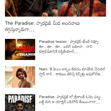
The Paradise: ప్యారడైజ్ మీద అంచనాలు
తగ్గిస్తున్నారుగా…
Paradise teaser : ప్యారడైస్ టీజర్ రివ్యూ :
తూ.. తూ.. తూ.. జడల్ జమానా.. నాని
రక్తాభిషేకానికి దిష్టితీయాలే…
Nani: 9 నెలలు అన్నం తినడం మానేసిన నేచురల్
స్టార్ నాని.. కారణం తెలిస్తే కన్నీళ్లు ఆపుకోలేరు..
Paradise: ప్యారడైజ్ లో శ్రీకాంత్ ఓదెల పట్టు
బట్టి మరి ఆ యాక్షన్ ఎపిసోడ్ తీయించాడా…