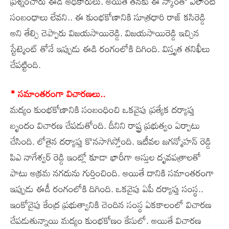
ప్రశ్నించారు ఈడీ అధికారులు. అయితే తనకు ఈ స్కాంతో ఎలాంటి
సంబంధాలు లేవని.. ఈ కుంభకోణానికి సూత్రధారి రాజ్ కసిరెడ్డి
అని తేల్చి చెప్పారు విజయసాయిరెడ్డి. విజయసాయిరెడ్డి ఇచ్చిన
స్టేట్మెంట్ తోనే ఇప్పుడు ఈడి రంగంలోకి దిగింది. విస్తృత తనిఖీలు
చేపట్టింది.
* సమాంతరంగా విచారణలు..
మద్యం కుంభకోణానికి సంబంధించి ఒకవైపు ప్రత్యేక దర్యాప్తు
బృందం విచారణ చేపడుతోంది. దీనిని రాష్ట్ర ప్రభుత్వం ఏర్పాటు
చేసింది. లోతైన దర్యాప్తు కొనసాగిస్తోంది. ఇటీవల జగన్మోహన్ రెడ్డి
పిఎ నాగేశ్వర్ రెడ్డి ఇంట్లో కూడా భారీగా ఆస్తుల దృవపత్రాలతో
పాటు అక్రమ నగదును గుర్తించింది. అయితే దానికి సమాంతరంగా
ఇప్పుడు ఈడీ రంగంలోకి దిగింది. ఒకవైపు ఏపీ దర్యాప్తు సంస్థ..
ఇంకోవైపు కేంద్ర ప్రభుత్వానికి చెందిన సంస్థ ఏకకాలంలో విచారణ
చేపడుతున్నాయి మద్యం కుంభకోణం కేసులో. అయితే విచారణ