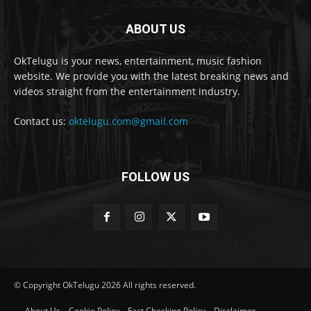
ABOUT US
OkTelugu is your news, entertainment, music fashion
website. We provide you with the latest breaking news and
videos straight from the entertainment industry.
Contact us:
oktelugu.com@gmail.com
FOLLOW US
© Copyright OkTelugu 2026 All rights reserved.
About Us
Cookie Policy
Fact Checking Policy
Disclaimer