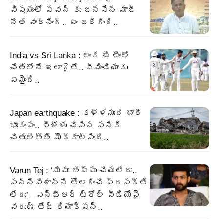
విషయంలో పవన్ కు జనసేన మాజీ
నేత వార్నింగ్.. ఏం జరిగింది..
India vs Sri Lanka : లంక బీ టీంలో
చేతిలోనే ఇలాగైతే.. టీమిండియాకు
ఏమైంది..
Japan earthquake : కళ్ళముందే భారీ
భూకంపం.. వీళ్ళు చేసిన పనికి
చేతులెత్తి మొక్కాల్సిందే..
Varun Tej : ‘మేము తప్పు చేయలేదు..
సన్నివేశాన్ని తొలగించే ప్రసక్తే
లేదు’.. ఎన్టీఆర్ ట్రోల్ వీడియోపై
వరుణ్ తేజ్ రియాక్షన్..