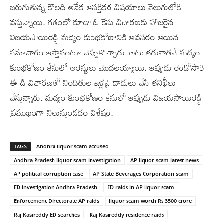
జరుగుతున్న కొలది అనేక ఆసక్తికర విషయాలు వెలుగులోకి
వస్తున్నాయి. గతంలో కూడా ఓ కేసు విచారణకు హాజరైన
విజయసాయిరెడ్డి మద్యం కుంభకోణానికి అవసరం అయిన
సమాచారం ఇస్తానంటూ చెప్పుకొచ్చారు. అటు తరువాతనే మద్యం
కుంభకోణం కేసులో అరెస్టులు మొదలయ్యాయి. ఇప్పుడు రెండోసారి
ఈ డి విచారణతో నిందితుల ఇళ్లపై దాడులు చేసి తనిఖీలు
చేస్తున్నారు. మద్యం కుంభకోణం కేసులో ఇప్పుడు విజయసాయిరెడ్డి
ప్రముఖంగా నిలుస్తుండడం విశేషం.
TAGS
Andhra liquor scam accused
Andhra Pradesh liquor scam investigation
AP liquor scam latest news
AP political corruption case
AP State Beverages Corporation scam
ED investigation Andhra Pradesh
ED raids in AP liquor scam
Enforcement Directorate AP raids
liquor scam worth Rs 3500 crore
Raj Kasireddy ED searches
Raj Kasireddy residence raids