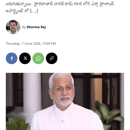
జరుగుతున్నాయి. హైదరాబాద్ నానక్ రామ్ గూడ లోని ఏక్తా హైలాండ్
అపార్ట్మెంట్ లో […]
By
Dharma Raj
Thursday, 11 June 2026, 13:00 PM