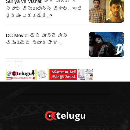
Suriya vs Vishal: హీరో సూర్య కి
సవాల్ విసురుతున్న విశాల్.. ఇంత
ధైర్యం ఎక్కడిది..?
DC Movie: డిసి మూవీని మిస్
చేసుకున్న స్టార్ హీరో…