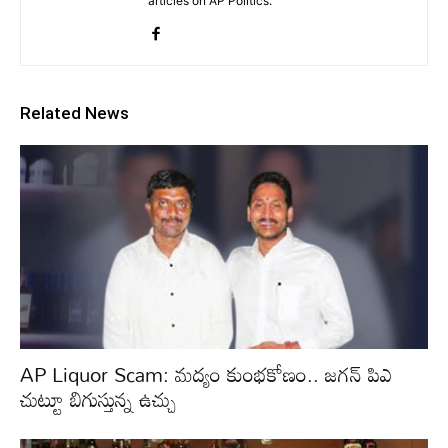
articles on AP Politics.
Related News
AP Liquor Scam: మద్యం కుంభకోణం.. జగన్ పిఎ
చుట్టూ బిగుస్తున్న ఉచ్చు