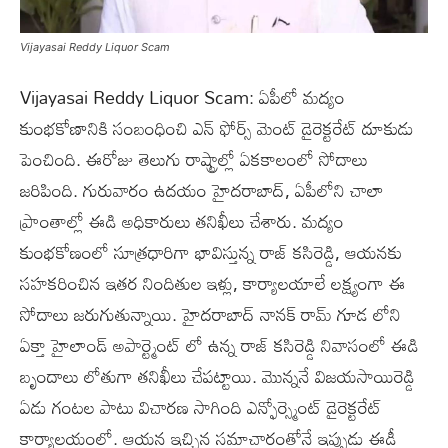
Vijayasai Reddy Liquor Scam
Vijayasai Reddy Liquor Scam: ఏపీలో మద్యం
కుంభకోణానికి సంబంధించి ఎన్ ఫోర్స్ మెంట్ డైరెక్టరేట్ దూకుడు
పెంచింది. ఈరోజు తెలుగు రాష్ట్రాల్లో ఏకకాలంలో సోదాలు
జరిపింది. గురువారం ఉదయం హైదరాబాద్, ఏపీలోని చాలా
ప్రాంతాల్లో ఈడి అధికారులు తనిఖీలు చేశారు. మద్యం
కుంభకోణంలో సూత్రధారిగా భావిస్తున్న రాజ్ కసిరెడ్డి, ఆయనకు
సహకరించిన ఇతర నిందితుల ఇళ్లు, కార్యాలయాలే లక్ష్యంగా ఈ
సోదాలు జరుగుతున్నాయి. హైదరాబాద్ నానక్ రామ్ గూడ లోని
ఏక్తా హైలాండ్ అపార్ట్మెంట్ లో ఉన్న రాజ్ కసిరెడ్డి నివాసంలో ఈడి
బృందాలు లోతుగా తనిఖీలు చేపట్టాయి. మొన్ననే విజయసాయిరెడ్డి
ఏడు గంటల పాటు విచారణ సాగింది ఎన్ఫోర్స్మెంట్ డైరెక్టరేట్
కార్యాలయంలో. ఆయన ఇచ్చిన సమాచారంతోనే ఇప్పుడు ఈడీ