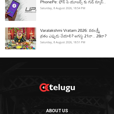
PhonePe: ఫోన్ పే యూజర్స్ కు గుడ్ న్యూస్..
Saturday, 8 August 2026, 18:54 PM
Varalakshmi Vratam 2026: వరలక్ష్మీ
వ్రతం ఎప్పుడు చేయాలి? ఆగస్టు 21నా.. 28నా?
Saturday, 8 August 2026, 18:51 PM
ABOUT US