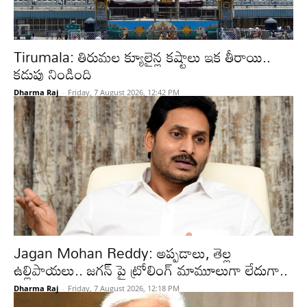
Tirumala: తిరుమల క్యూలైన్ల కష్టాలు ఇక తీరాయి..
కడుపు నిండింది
Dharma Raj
-
Friday, 7 August 2026, 12:42 PM
Jagan Mohan Reddy: అప్పడాలు, తెల్ల
ఉల్లిపాయలు.. జగన్ పై ట్రోలింగ్ మామూలుగా లేదుగా..
Dharma Raj
-
Friday, 7 August 2026, 12:18 PM