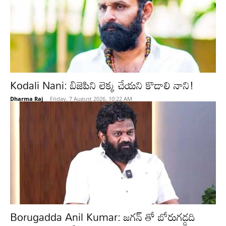
Kodali Nani: బిజెపిని లెక్క చేయని కొడాలి నాని!
Dharma Raj
-
Friday, 7 August 2026, 10:22 AM
Borugadda Anil Kumar: జగన్ తో బోరుగడ్డది