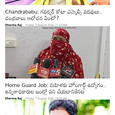
Chandrababu: గవర్నర్ కోటా ఎమ్మెల్సీ పదవులు..
చంద్రబాబు ఆలోచన ఏంటో?
Dharma Raj
-
Friday, 7 August 2026, 11:23 AM
Home Guard Job: మహిళకు హోంగార్డ్ ఉద్యోగం..
ఉన్నతాధికారుల ఇంట్లో పని చేయడానికేనట
Dharma Raj
-
Friday, 7 August 2026, 10:29 AM