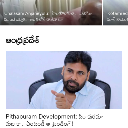
Chalasani Anjaneyulu: ‘పాల’పొంగులా.. ఒకరోజు
Kotamreddy
ముందే ఎన్నిక.. అంతలోనే రాజీనామా!
మాస్ కామెంట
ఆంధ్రప్రదేశ్‌
Pithapuram Development: పిఠాపురమా
మజాకా.. ఏంటండీ ఆ ట్రెండింగ్!