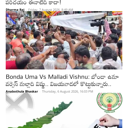
పరిచయం ఈనాటిది కాదా!
Dharma Raj
-
Friday, 7 August 2026, 8:49 AM
Bonda Uma Vs Malladi Vishnu: బోండా ఉమా
వర్సెస్ మల్లాది విష్ణు.. విజయవాడలో కొట్టుకున్నారు..
Anabothula Bhaskar
-
Thursday, 6 August 2026, 16:03 PM