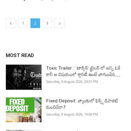
1
2
3
MOST READ
Toxic Trailer : ‘టాక్సిక్’ ట్రైలర్ లో అన్ని ఓకే
కానీ ఆ విషయంలో క్లారిటీ ఉంటే బాగుండేది…
Saturday, 8 August 2026, 20:51 PM
Fixed Deposit: బ్యాంకులో ఫిక్స్డ్ డిపాజిట్
మంచిదేనా?
Saturday, 8 August 2026, 19:06 PM