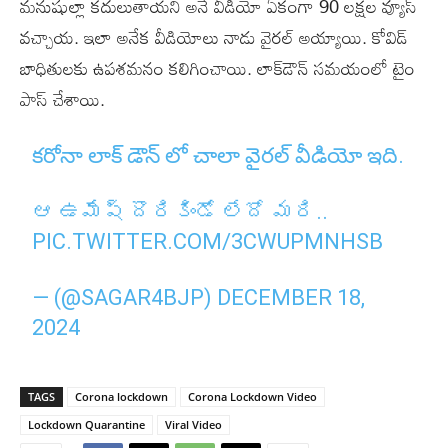
మనుషుల్లా కదులుతాయని అనే వీడియో ఏకంగా 90 లక్షల వ్యూస్‌
వచ్చాయ. ఇలా అనేక వీడియోలు నాడు వైరల్‌ అయ్యాయి. కోవిడ్‌
బాధితులకు ఉపశమనం కలిగించాయి. లాక్‌డౌన్‌ సమయంలో టైం
పాస్‌ చేశాయి.
కరోనా లాక్ డౌన్ లో చాలా వైరల్ వీడియో ఇది.
ఆ ఉమేష్ దొరికిండో లేదో మరి..
PIC.TWITTER.COM/3CWUPMNHSB
— (@SAGAR4BJP)
DECEMBER 18,
2024
TAGS
Corona lockdown
Corona Lockdown Video
Lockdown Quarantine
Viral Video