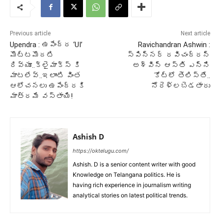
Previous article
Next article
Upendra : ఉపేంద్ర ‘UI’
Ravichandran Ashwin :
మొట్టమొదటి
స్పిన్నర్ రవిచంద్రన్
రివ్యూ..క్లైమాక్స్ కి
అశ్విన్ ఆస్తి ఎన్ని
మాటలేవ్..ఇలాంటి వింత
కోట్లో తెలిస్తే..
ఆలోచనలు ఉపేంద్రకి
నోరెళ్లబెడతారు
మాత్రమే వస్తాయి!
Ashish D
https://oktelugu.com/
Ashish. D is a senior content writer with good
Knowledge on Telangana politics. He is
having rich experience in journalism writing
analytical stories on latest political trends.