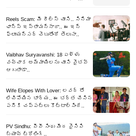
Reels Scam: మీ రీల్స్ చూసి.. సినిమా
ఛాన్స్ ఇస్తామన్నారా.. ఈ ఇన్
ఫ్లూయన్సర్ చెబుతోందో తెలుసా..
Vaibhav Suryavanshi: 18 ఏళ్ళు
వచ్చాక అమ్మాయిలను చూసి వైభవ్
ఆగుతాడా..
Wife Elopes With Lover: లవర్ తో
లేచిపోయిన భార్య.. ఈ భర్త చేసిన
పనికి చప్పట్లు కొట్టాల్సిందే..
PV Sindhu: పీవీ సింధు మీద వైసిపి
బ్యాచ్ ట్రోలింగ్..