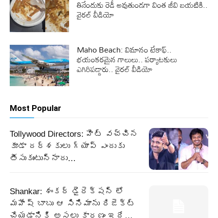
తినేందుకు రెడీ అవుతుండగా వింత జీవి బయటికి..
వైరల్ వీడియో
Maho Beach: విమానం టేకాఫ్..
భయంకరమైన గాలులు.. పర్యాటకులు
ఎగిరిపడ్డారు.. వైరల్ వీడియో
Most Popular
Tollywood Directors: హిట్ వచ్చిన
కూడా దర్శకులు గ్యాప్ ఎందుకు
తీసుకుంటున్నారు…
Shankar: శంకర్ డైరెక్షన్ లో
మహేష్ బాబు ఆ సినిమాను రిజెక్ట్
చేయడానికి అసలు కారణం ఇదే…