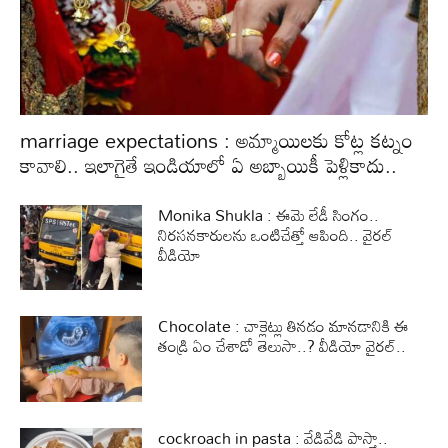
marriage expectations : అమ్మాయిలకు కోట్ల కట్నం
కావాలి.. ఇలాగైతే ఇండియాలో ఏ అబ్బాయికీ పెళ్లికాదు..
Monika Shukla : ఈమె లేడీ సింగం..
నిరసనకారులను ఒంటిచేత్తో ఆపింది.. వైరల్
వీడియో
Chocolate : చాక్లెట్లు తినడం మానడానికి ఈ
తండ్రి ఏం చేశాడో తెలుసా..? వీడియో వైరల్..
cockroach in pasta : వేడివేడి పాస్తా..