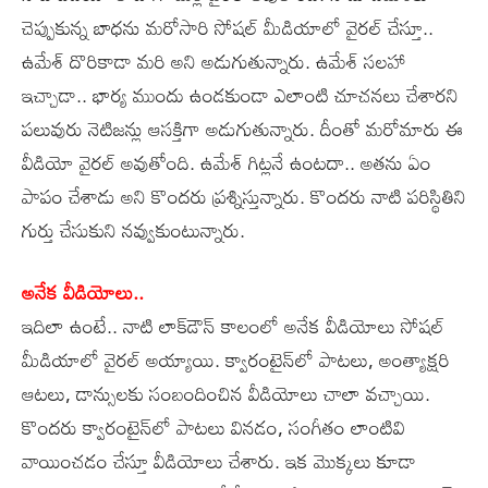
చెప్పుకున్న బాధను మరోసారి సోషల్‌ మీడియాలో వైరల్‌ చేస్తూ..
ఉమేశ్‌ దొరికాడా మరి అని అడుగుతున్నారు. ఉమేశ్‌ సలహా
ఇచ్చాడా.. భార్య ముందు ఉండకుండా ఎలాంటి చూచనలు చేశారని
పలువురు నెటిజన్లు ఆసక్తిగా అడుగుతున్నారు. దీంతో మరోమారు ఈ
వీడియో వైరల్‌ అవుతోంది. ఉమేశ్‌ గిట్లనే ఉంటదా.. అతను ఏం
పాపం చేశాడు అని కొందరు ప్రశ్నిస్తున్నారు. కొందరు నాటి పరిస్థితిని
గుర్తు చేసుకుని నవ్వుకుంటున్నారు.
అనేక వీడియోలు..
ఇదిలా ఉంటే.. నాటి లాక్‌డౌన్‌ కాలంలో అనేక వీడియోలు సోషల్‌
మీడియాలో వైరల్‌ అయ్యాయి. క్వారంటైన్‌లో పాటలు, అంత్యాక్షరి
ఆటలు, డాన్సులకు సంబందించిన వీడియోలు చాలా వచ్చాయి.
కొందరు క్వారంటైన్‌లో పాటలు వినడం, సంగీతం లాంటివి
వాయించడం చేస్తూ వీడియోలు చేశారు. ఇక మొక్కలు కూడా