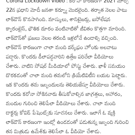
Corona Lockdown Video : కరోనా కారణంగా 2021 మార్చి
22న ప్రధాని మోదీ జనతా కర్ఫ్యూ మొదలైంది. తర్వాత నెలల పాటు
లాక్‌డౌన్‌ కొనసాగింది. మాస్కులు, శానిటైజర్లు, ఐసోలేషన
క్వారంటైన్, భౌతిక దూరం వంటివాటితో జీవితం కొత్తగా మారింది.
లాక్‌డౌన్‌తో ప్రజలు నెలల తరబడి ఇళ్లలోనే ఉండాల్సి వచ్చింది.
లాక్‌డౌన్‌ కారణంగా చాలా మంది వర్క్‌ఫ్రం హోంకు అలవాటు
పడ్డారు. కొందరు డీలాపడ్డవారిని ఉత్తేజ పరిచేలా వీడియోలు
చేశారు. వాటిని సోషల్‌ మీడియాలో పోస్టు చేశారు. ఖాళీ సమయం
దొరకడంతో చాలా మంది తమలోని క్రియేటివిటీని బయట పెట్టారు.
ఇక కొందరు తమ ఇబ్బందులను తెలియజేస్తూ వీడియోలు చేశారు.
కొందరు కరోనా సోకినవారు తీసుకోవాల్సిన జాగ్రత్తలు, ఆహారం,
మందుల గురించి తెలిపేలా వీడియోలు చేశారు. చాలా మంది
డాక్టర్లు కోవిడ్‌ పేషెంట్స్‌కు సూచనలు చేశారు. ఇలాగే ఓ వ్యక్తి
లాక్‌డౌన్‌ కారణంగా ఇంట్లో ఉండడంతో పడుతున్న ఇబ్బంది గురించి
తన మిత్రుడు ఉమేశ్‌కు తెలిసేలా ఓ వీడియో చేశాడు.