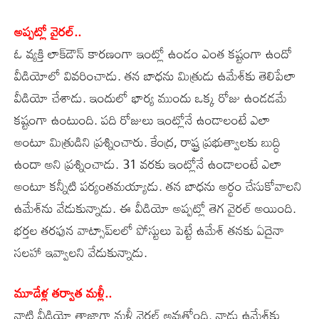
అప్పట్లో వైరల్‌..
ఓ వ్యక్తి లాక్‌డౌన్‌ కారణంగా ఇంట్లో ఉండం ఎంత కష్టంగా ఉందో
వీడియోలో వివరించాడు. తన బాధను మిత్రుడు ఉమేశ్‌కు తెలిపేలా
వీడియో చేశాడు. ఇందులో భార్య ముందు ఒక్క రోజు ఉండడమే
కష్టంగా ఉంటుంది. పది రోజులు ఇంట్లోనే ఉండాలంటే ఎలా
అంటూ మిత్రుడిని ప్రశ్నించారు. కేంద్ర, రాష్ట్ర ప్రభుత్వాలకు బుద్ధి
ఉందా అని ప్రశ్నించాడు. 31 వరకు ఇంట్లోనే ఉండాలంటే ఎలా
అంటూ కన్నీటి పర్యంతమయ్యాడు. తన బాధను అర్థం చేసుకోవాలని
ఉమేశ్‌ను వేడుకున్నాడు. ఈ వీడియో అప్పట్లో తెగ వైరల్‌ అయింది.
భర్తల తరఫున వాట్సాప్‌లలో పోస్టులు పెట్టే ఉమేశ్‌ తనకు ఏదైనా
సలహా ఇవ్వాలని వేడుకున్నాడు.
మూడేళ్ల తర్వాత మళ్లీ..
నాటి వీడియో తాజాగా మళ్లీ వైరల్‌ అవుతోంది. నాడు ఉమేశ్‌కు