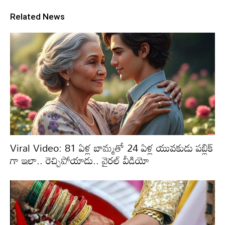
Related News
Viral Video: 81 ఏళ్ల బామ్మతో 24 ఏళ్ల యువకుడు పబ్లిక్
గా ఇలా.. రెచ్చిపోయాడు.. వైరల్ వీడియో