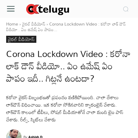
Home
వైరల్ వీడియోస్
Corona Lockdown Video : కరోనా లాక్‌ డౌన్‌
వీడియో.. ఏం ఉమేష్‌ ఏం పాపం...
వైరల్ వీడియోస్
Corona Lockdown Video : కరోనా
లాక్‌ డౌన్‌ వీడియో.. ఏం ఉమేష్‌ ఏం
పాపం ఇదీ.. గిట్లనే ఉంటదా?
కరోనా వైరస్‌ విజృంభణతో ప్రపంచం వణికిపోయింది. చాలా దేశాలు
లాక్‌డౌన్‌ విధించాయి. ఇక కరోనా సోకినవారిని క్వారంటైన్‌ చేశారు.
లాక్‌డౌన్‌ కాలంలో టీవీలు, సోషల్‌ మీడియాతోనే చాలా మంది టైం పాస్‌
చేశారు. రీల్స్, స్కిట్‌లు చేశారు
By
Ashish D