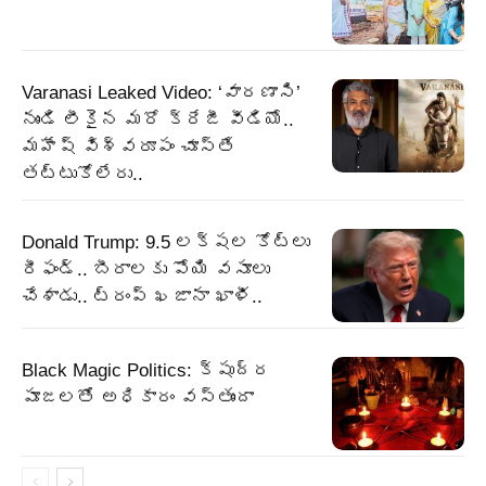
Varanasi Leaked Video: ‘వారణాసి’
నుండి లీకైన మరో క్రేజీ వీడియో..
మహేష్ విశ్వరూపం చూస్తే
తట్టుకోలేరు..
Donald Trump: 9.5 లక్షల కోట్లు
రీఫండ్‌.. బీరాలకు పోయి వసూలు
చేశాడు.. ట్రంప్‌ ఖజానా ఖాళీ..
Black Magic Politics: క్షుద్ర
పూజలతో అధికారం వస్తుందా