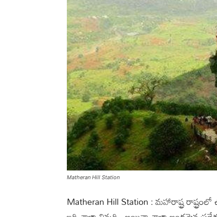
Matheran Hill Station
Matheran Hill Station : మహారాష్ట్ర రాష్ట్రంలో 
ఇది చాలా చిన్నది.. అయినా చాలా అందమైన ప్రదేశం