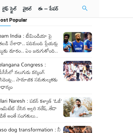
లైఫ్ స్టైల్
వైరల్
ఈ – పేపర్
ost Popular
eam India : టీమిండియా పై
తబడి చేశారా.. పదిమంది ప్లేయర్లు
్టుకు దూరం.. ఏం జరుగుతోంది..
elangana Congress :
పీసీసీలో నలుగురు వర్కింగ్‌
రెసిడెంట్ల.. సామాజిక సమతుల్యతకు
రాధాన్యం
lari Naresh : పవన్ కళ్యాణ్ ‘ఓజీ’
 ఇమిటేట్ చేసిన అల్లరి నరేష్..తేడా
డితే అంతే సంగతులు..
aso dog transformation : నీ