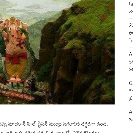
పి
ఈ 
2
సా
సా
An
సి
త
G
గం
ప
AP
తల
ఉన్న మాథెరాన్ హిల్ స్టేషన్ ముంబై నగరానికి దగ్గరగా ఉంది.
. ఇది అద్భుతమైన ప్రకృతి దృశ్యాలతో, ఎత్తైన కొండలు,