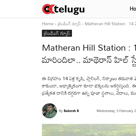
H
Home
ట్రెండింగ్ న్యూస్
Matheran Hill Station : 14 ఏళ
ట్రెండింగ్ న్యూస్
Matheran Hill Station : 1
మారిందిలా.. మాథెరాన్ హిల్ స్
ఈ విగ్రహం 14 ఏళ్ల కృషి, ప్లానింగ్, నిర్మాణం తరువా
కాకుండా, ఆధ్యాత్మికంగా కూడా భక్తులను ఆకర్షిస్తుంద
ప్రత్యేకత దానికి దగ్గరగా ఉన్న పూజా స్థలాలు, వేదాలు, మ
By
Rakesh R
Wednesday, 5 February 2