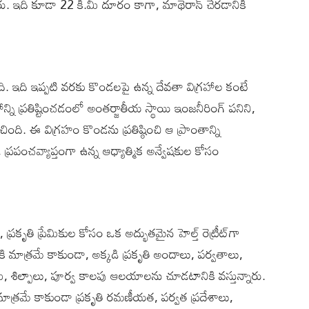
రు. ఇది కూడా 22 కి.మీ దూరం కాగా, మాథెరాన్ చేరడానికి
. ఇది ఇప్పటి వరకు కొండలపై ఉన్న దేవతా విగ్రహాల కంటే
్ని ప్రతిష్టించడంలో అంతర్జాతీయ స్థాయి ఇంజనీరింగ్ పనిని,
ింది. ఈ విగ్రహం కొండను ప్రతిష్ఠించి ఆ ప్రాంతాన్ని
లు, ప్రపంచవ్యాప్తంగా ఉన్న ఆధ్యాత్మిక అన్వేషకుల కోసం
్రకృతి ప్రేమికుల కోసం ఒక అద్భుతమైన హెల్త్ రెట్రీట్‌గా
కి మాత్రమే కాకుండా, అక్కడి ప్రకృతి అందాలు, పర్వతాలు,
ి, శిల్పాలు, పూర్వ కాలపు ఆలయాలను చూడటానికి వస్తున్నారు.
 మాత్రమే కాకుండా ప్రకృతి రమణీయత, పర్వత ప్రదేశాలు,