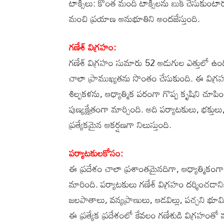
టాక్సీలు: కొంత మంది టాక్సీలను బుక్ చేసుకుంటా
మంచి ప్రయాణ అనుభూతిని అందజేస్తుంది.
గణేశ్ విగ్రహం:
గణేశ్ విగ్రహం సుమారు 52 అడుగుల ఎత్తులో ఉంది
చాలా ప్రాముఖ్యతను సొంతం చేసుకుంది. ఈ విగ్రహాన
శిల్పకళను, ఆధ్యాత్మిక పరంగా గొప్ప కృషిని చూపించ
పుణ్యక్షేత్రంగా మార్చింది. అది పర్యాటకులు, భక్తు
ప్రత్యేకమైన ఆకర్షణగా నిలుస్తుంది.
పర్యాటకులకోసం:
ఈ ప్రదేశం చాలా ప్రశాంతమైనదిగా, ఆధ్యాత్మికంగా, ప
మారింది. పర్యాటకులు గణేశ్ విగ్రహం దర్శించడాని
జలపాతాలు, వన్యప్రాణులు, ఆడవిల్లు, పచ్చని భూమ
ఈ ప్రత్యేక ప్రదేశంలో కేవలం గణేశుడి విగ్రహంతో