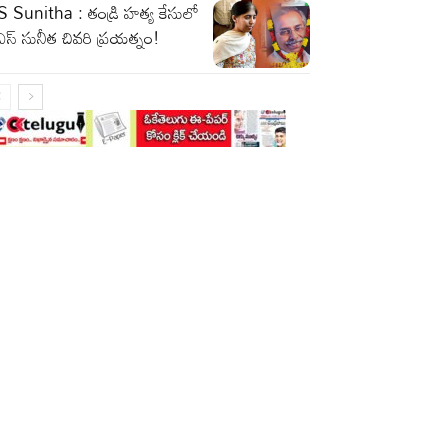
 Sunitha : తండ్రి హత్య కేసులో
ఎస్ సునీత చివరి ప్రయత్నం!