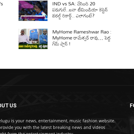
Vs
IND vs SA: చేసింది 20
పరుగులే..ఐనా టీమిండియా కెప్టెన్
వరల్డ్ రికార్డ్.. ఎలాగంటే?
MyHome Rameshwar Rao :
MyHome రామేశ్వర్ రావు… పెద్ద
గేమ్ ప్లాన్ !
OUT US
F
lugu is your news, entertainment, music fashion website.
rovide you with the latest breaking news and videos
ight from the entertainment industry.