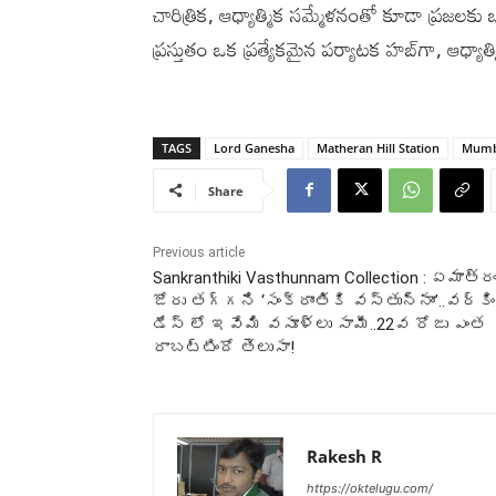
చారిత్రిక, ఆధ్యాత్మిక సమ్మేళనంతో కూడా ప్రజలకు
ప్రస్తుతం ఒక ప్రత్యేకమైన పర్యాటక హబ్‌గా, ఆధ్యాత్
TAGS
Lord Ganesha
Matheran Hill Station
Mumb
Share
Previous article
Sankranthiki Vasthunnam Collection : ఏమాత్ర
జోరు తగ్గని ‘సంక్రాంతికి వస్తున్నాం’..వర్కిం
డేస్ లో ఇవేమి వసూళ్లు సామీ..22వ రోజు ఎంత
రాబట్టిందో తెలుసా!
Rakesh R
https://oktelugu.com/