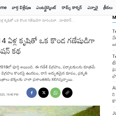
ome
వార్త విశ్లేషణ
ఎంటర్టైన్మెంట్
రామ్స్ కార్నర్
ఎన్నారై
క్రీడలు
M
్ల కృషితో ఒక కొండ గణేషుడిగా మారిందిలా.. మాథెరాన్...
T
4 ఏళ్ల కృషితో ఒక కొండ గణేషుడిగా
చే
జట
టేషన్ కథ
T
టీ
త 2018లో పూర్తి అయింది. ఈ గణేశ్ విగ్రహం, పర్యాటకులను మాత్రమే
ప్
ి. ఈ విగ్రహం కొండపై ఉండటం, దాని అద్భుతమైన రూపం, ప్రకృతి
ప్
ంత్రాలు భక్తులకు చాలా ప్రశాంతతను కలిగిస్తున్నాయి.
Al
ని
025, 19:40 PM
కొ
J