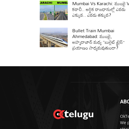
Mumbai Vs Karachi: ముంబై 
కరాచీ.. ఆర్థిక రాజధానుల్లో ఎవరు
ఎక్కువ.. ఎవరు తక్కువ?
Bullet Train Mumbai
Ahmedabad: ముంబై,
అహ్మదాబాద్ మధ్య “బుల్లెట్ ట్రైన్”
ప్రయాణం సాధ్యమవుతుందా?
AB
OkTe
We p
stra