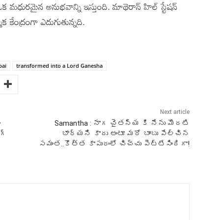
 ఒక మధురమైన అనుభవాన్ని ఇస్తుంది. మాథెరాన్ హిల్ స్టేషన్
మిక కేంద్రంగా ఎదుగుతున్నది.
ai
transformed into a Lord Ganesha
Next article
ం
Samantha : నాగ చైతన్య కి నేను మొదటి
గ్
భార్యని కాదు అంటూ మరో బాంబు పేల్చిన
సమంత..కొత్త కాపురంలో చిచ్చు పెట్టేసిందిగా!