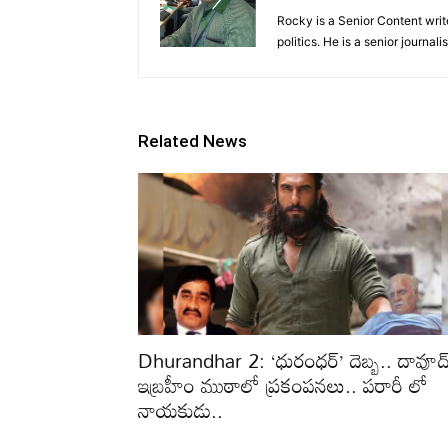
Rocky is a Senior Content wr
politics. He is a senior journa
Related News
Dhurandhar 2: ‘ధురంధర్’ దెబ్బ.. దావూద
ఇబ్రహీం ముఠాలో ప్రకంపనలు.. పరారీ లో
నాయకుడు..