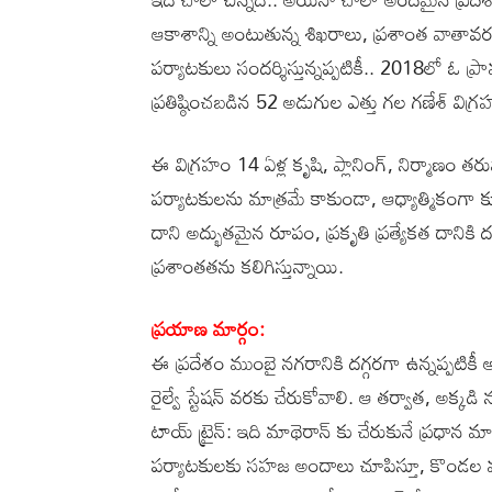
ఆకాశాన్ని అంటుతున్న శిఖరాలు, ప్రశాంత వాతావరణం
పర్యాటకులు సందర్శిస్తున్నప్పటికీ.. 2018లో ఓ 
ప్రతిష్ఠించబడిన 52 అడుగుల ఎత్తు గల గణేశ్ విగ్
ఈ విగ్రహం 14 ఏళ్ల కృషి, ప్లానింగ్, నిర్మాణం 
పర్యాటకులను మాత్రమే కాకుండా, ఆధ్యాత్మికంగా 
దాని అద్భుతమైన రూపం, ప్రకృతి ప్రత్యేకత దానికి 
ప్రశాంతతను కలిగిస్తున్నాయి.
ప్రయాణ మార్గం:
ఈ ప్రదేశం ముంబై నగరానికి దగ్గరగా ఉన్నప్పటికీ
రైల్వే స్టేషన్ వరకు చేరుకోవాలి. ఆ తర్వాత, అక్కడ
టాయ్ ట్రైన్: ఇది మాథెరాన్ కు చేరుకునే ప్రధాన
పర్యాటకులకు సహజ అందాలు చూపిస్తూ, కొండల మధ్