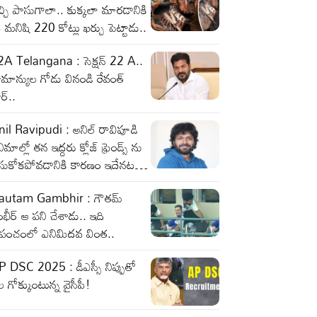
చ్చి పాసుగాలా.. కుక్కలా మారడానికి
మనిషి 220 కోట్లు ఖర్చు పెట్టాడు..
2A Telangana : సెక్షన్ 22 A..
మాన్యుల గోడు వినండి రేవంత్
ర్..
il Ravipudi : అనిల్ రావిపూడి
నిమాల్లో తన ఇద్దరు క్లోజ్ ఫ్రెండ్స్ ను
ీసుకోకపోవడానికి కారణం ఇదేనట…
autam Gambhir : గౌతమ్
భీర్ ఆ పని చేశాడు.. ఇది
్రపంచంలో ఎనిమిదవ వింత..
 DSC 2025 : డీఎస్సీ నిప్పుతో
 గోక్కుంటున్న వైసీపీ!