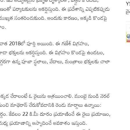
YS
తో పర్యాటకులను ఆకర్షిస్తుంది. ఈ ప్రదేశాన్ని ఎప్పటికప్పుడు
వై
ప్రాముఖ్యత సంతరించుకుంది. అందుకు కారణం, అక్కడి కొండపై
రహం.
తరువాత 2018లో పూర్తి అయింది. ఈ గణేశ్ విగ్రహం,
కూడా భక్తులను ఆకర్షిస్తుంది. ఈ విగ్రహం కొండపై ఉండటం,
దగ్గరగా ఉన్న పూజా స్థలాలు, వేదాలు, మంత్రాలు భక్తులకు చాలా
 అక్కడ చేరాలంటే ఓ రైలును ఆశ్రయించాలి. ముంబై నుండి నెరల్
ి నుంచి మాథెరాన్ చేరుకోవడానికి రెండు మార్గాలు ఉన్నాయి:
 మార్గం. కేవలం 22 కి.మీ దూరం ప్రయాణించే ఈ రైలు ప్రయాణం,
య ప్రయాణాన్ని ఆస్వాదించే అవకాశం ఇస్తుంది.