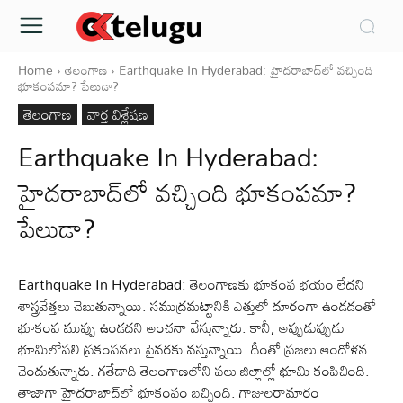
Home
తెలంగాణ
Earthquake In Hyderabad: హైదరాబాద్‌లో వచ్చింది
భూకంపమా? పేలుడా?
తెలంగాణ
వార్త విశ్లేషణ
Earthquake In Hyderabad:
హైదరాబాద్‌లో వచ్చింది భూకంపమా?
పేలుడా?
Earthquake In Hyderabad: తెలంగాణకు భూకంప భయం లేదని
శాస్త్రవేత్తలు చెబుతున్నాయి. సముద్రమట్టానికి ఎత్తులో దూరంగా ఉండడంతో
భూకంప ముప్పు ఉండదని అంచనా వేస్తున్నారు. కానీ, అప్పుడుప్పుడు
భూమిలోపలి ప్రకంపనలు పైవరకు వస్తున్నాయి. దీంతో ప్రజలు ఆందోళన
చెందుతున్నారు. గతేడాది తెలంగాణలోని పలు జిల్లాల్లో భూమి కంపిచింది.
తాజాగా హైదరాబాద్‌లో భూకంపం బచ్చింది. గాజులరామారం