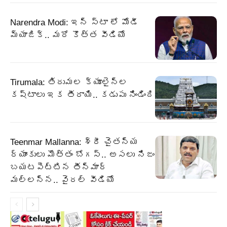
Narendra Modi: ఇన్ స్టా లో మోడీ
మ్యాజిక్.. మరో కొత్త వీడియో
Tirumala: తిరుమల క్యూలైన్ల
కష్టాలు ఇక తీరాయి.. కడుపు నిండింది
Teenmar Mallanna: శ్రీ చైతన్య
ర్యాంకులు మొత్తం బోగస్.. అసలు నిజం
బయటపెట్టిన తీన్మార్
మల్లన్న.. వైరల్ వీడియో