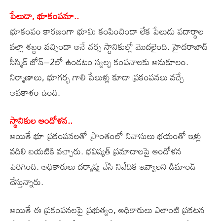
పేలుడా, భూకంపమా..
భూకంపం కారణంగా భూమి కంపించిందా లేక పేలుడు పదార్థాల
వల్లా శబ్దం వచ్చిందా అనే చర్చ స్థానికుల్లో మొదలైంది. హైదరాబాద్‌
సీస్మిక్‌ జోన్‌–2లో ఉండటం స్వల్ప కంపనాలకు అనుకూలం.
నిర్మాణాలు, భూగర్భ గాలి పేలుళ్లు కూడా ప్రకంపనలు వచ్చే
అవకాశం ఉంది.
స్థానికుల ఆందోళన..
అయితే భూ ప్రకంపనలతో ప్రాంతంలో నివాసులు భయంతో ఇళ్లు
వదిలి బయటికి వచ్చారు. భవిష్యత్‌ ప్రమాదాలపై ఆందోళన
పెరిగింది. అధికారులు దర్యాప్తు చేసి నివేదిక ఇవ్వాలని డిమాండ్‌
చేస్తున్నారు.
అయితే ఈ ప్రకంపనలపై ప్రభుత్వం, అధికారులు ఎలాంటి ప్రకటన