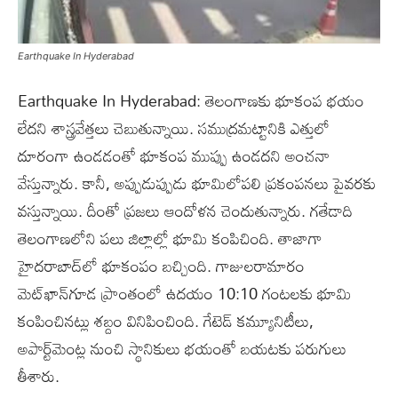
Earthquake In Hyderabad
Earthquake In Hyderabad: తెలంగాణకు భూకంప భయం
లేదని శాస్త్రవేత్తలు చెబుతున్నాయి. సముద్రమట్టానికి ఎత్తులో
దూరంగా ఉండడంతో భూకంప ముప్పు ఉండదని అంచనా
వేస్తున్నారు. కానీ, అప్పుడుప్పుడు భూమిలోపలి ప్రకంపనలు పైవరకు
వస్తున్నాయి. దీంతో ప్రజలు ఆందోళన చెందుతున్నారు. గతేడాది
తెలంగాణలోని పలు జిల్లాల్లో భూమి కంపిచింది. తాజాగా
హైదరాబాద్‌లో భూకంపం బచ్చింది. గాజులరామారం
మెట్‌ఖాన్‌గూడ ప్రాంతంలో ఉదయం 10:10 గంటలకు భూమి
కంపించినట్లు శబ్దం వినిపించింది. గేటెడ్‌ కమ్యూనిటీలు,
అపార్ట్‌మెంట్ల నుంచి స్థానికులు భయంతో బయటకు పరుగులు
తీశారు.