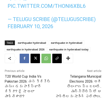
PIC.TWITTER.COM/THONI6XBL6
— TELUGU SCRIBE (@TELUGUSCRIBE)
FEBRUARY 10, 2026
TAGS
earthquake hyderabad
earthquake in hyderabad
earthquake in hyderabad 2026
earthquake in hyderabad today
Previous article
Next article
T20 World Cup India Vs
Telangana Municipal
Pakistan 2026: మన క్రికెట్
Elections 2026: అదీ
మనుగడకు పాకిస్థానే
తెలంగాణ ప్రజలంటే..
దిక్కా? జై షా అలా
మున్సిపోల్స్ లో ఆ
మార్చేశాడా?
పార్టీలకు షాకింగ్ ఫలితాలు..