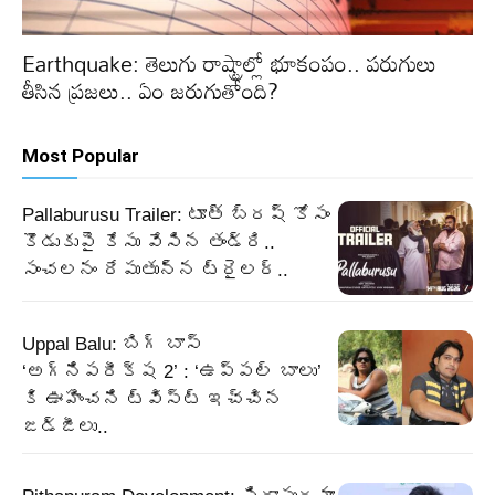
Earthquake: తెలుగు రాష్ట్రాల్లో భూకంపం.. పరుగులు
తీసిన ప్రజలు.. ఏం జరుగుతోంది?
Most Popular
Pallaburusu Trailer: టూత్ బ్రష్ కోసం
కొడుకుపై కేసు వేసిన తండ్రి..
సంచలనం రేపుతున్న ట్రైలర్..
Uppal Balu: బిగ్ బాస్
‘అగ్నిపరీక్ష 2’ : ‘ఉప్పల్ బాలు’
కి ఊహించని ట్విస్ట్ ఇచ్చిన
జడ్జీలు..