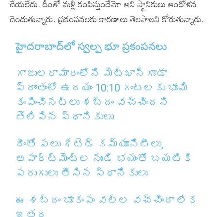
చేయలేదు. దీంతో మళ్లీ కంపిస్తుందేమో అని స్థానికులు ఆందోళన
చెందుతున్నారు. ప్రకంపనలకు కారణాలు తెలపాలని కోరుతున్నారు.
హైదరాబాద్‌లో స్వల్ప భూ ప్రకంపనలు
గాజులరామారంలోని మెట్‌ఖాన్‌గూడా
ప్రాంతంలో ఉదయం 10:10 గంటలకు భూమి
కంపించినట్లు శబ్దం వచ్చిందని
తెలిపిన స్థానికులు
దీంతో పలు గేటెడ్ కమ్యూనిటీలు,
అపార్ట్‌మెంట్‌ల నుండి భయంతో బయటికి
పరుగులు తీసిన స్థానికులు
ఈ శబ్దం భూకంపం వల్ల వచ్చిందా లేక
ఇతర…