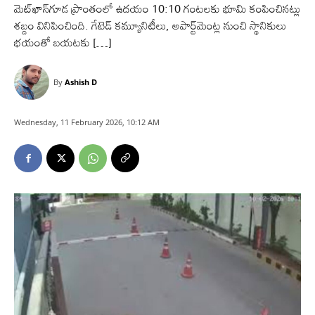
మెట్‌ఖాన్‌గూడ ప్రాంతంలో ఉదయం 10:10 గంటలకు భూమి కంపించినట్లు
శబ్దం వినిపించింది. గేటెడ్‌ కమ్యూనిటీలు, అపార్ట్‌మెంట్ల నుంచి స్థానికులు
భయంతో బయటకు […]
By
Ashish D
Wednesday, 11 February 2026, 10:12 AM