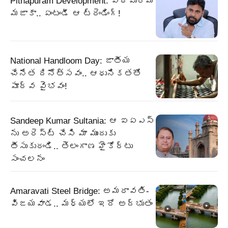
Pithapuram Development: పిఠాపురమా
మజాకా.. ఏంటండీ ఆ ట్రెండింగ్!
National Handloom Day: జాతీయ
చేనేత దినోత్సవం.. ఆధునికతతో
పూర్వ వైభవం!
Sandeep Kumar Sultania: ఆ ఐఏఎస్
ను అరెస్ట్ చేసి మా ముందుకు
తీసుకురండి.. తెలంగాణ హైకోర్టు
సంచలనం
Amaravati Steel Bridge: అమరావతి-
విజయవాడ.. మధ్యలో ఇదో అద్భుతం