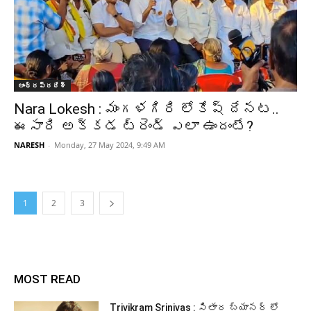
ఆంధ్రప్రదేశ్‌
Nara Lokesh : మంగళగిరి లోకేష్ దేనట..
ఈసారి అక్కడ ట్రెండ్ ఎలా ఉందంటే?
NARESH
-
Monday, 27 May 2024, 9:49 AM
1
2
3
MOST READ
Trivikram Srinivas : సితార బ్యానర్ లో