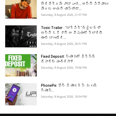
త్రివిక్రమ్ వాటా ఎంత… అన్ని సినిమాలు
మొదట ఆయనే చూస్తాడా…
Saturday, 8 August 2026, 21:57 PM
Toxic Trailer : ‘టాక్సిక్’ ట్రైలర్ లో
అన్ని ఓకే కానీ ఆ విషయంలో క్లారిటీ
ఉంటే బాగుండేది…
Saturday, 8 August 2026, 20:51 PM
Fixed Deposit: బ్యాంకులో ఫిక్స్డ్
డిపాజిట్ మంచిదేనా?
Saturday, 8 August 2026, 19:06 PM
PhonePe: ఫోన్ పే యూజర్స్ కు గుడ్
న్యూస్..
Saturday, 8 August 2026, 18:54 PM