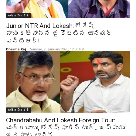
ఆంధ్రప్రదేశ్‌
Junior NTR And Lokesh: లోకేష్
నాయకత్వాన్ని జై కొట్టిన జూనియర్
ఎన్టీఆర్!
Dharma Raj
-
Sunday, 25 January 2026, 12:30 PM
ఆంధ్రప్రదేశ్‌
Chandrababu And Lokesh Foreign Tour:
చంద్రబాబు, లోకేష్ ఫారిన్ టూర్.. ఇప్పుడు
ఇదే హాట్ టాపిక్