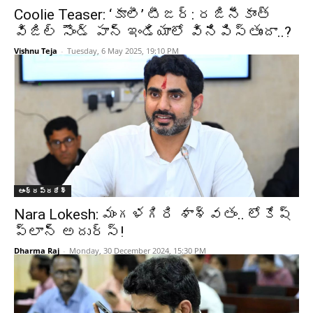
Coolie Teaser: ‘కూలీ’ టీజర్: రజినీకాంత్
విజిల్ సౌండ్ పాన్ ఇండియాలో వినిపిస్తుందా..?
Vishnu Teja
-
Tuesday, 6 May 2025, 19:10 PM
ఆంధ్రప్రదేశ్‌
Nara Lokesh: మంగళగిరి శాశ్వతం.. లోకేష్
ప్లాన్ అదుర్స్!
Dharma Raj
-
Monday, 30 December 2024, 15:30 PM