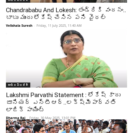
ఆంధ్రప్రదేశ్‌
Chandrababu And Lokesh: తండ్రికి వందనం..
బాబు ముందు లోకేష్ చేసిన పని వైరల్
Velishala Suresh
-
Friday, 11 July 2025, 11:40 AM
ఆంధ్రప్రదేశ్‌
Lakshmi Parvathi Statement : లోకేష్ కాదు
జూనియర్ ఎన్టీఆర్..లక్ష్మీపార్వతి
లాజిక్ పాయింట్
Dharma Raj
-
Friday, 30 May 2025, 13:01 PM