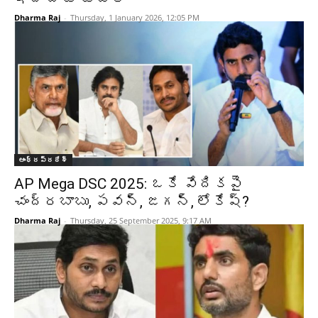
Dharma Raj
-
Thursday, 1 January 2026, 12:05 PM
ఆంధ్రప్రదేశ్‌
AP Mega DSC 2025: ఒకే వేదికపై
చంద్రబాబు, పవన్, జగన్, లోకేష్?
Dharma Raj
-
Thursday, 25 September 2025, 9:17 AM