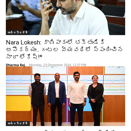
ఆంధ్రప్రదేశ్‌
Nara Lokesh: కాణిపాకంలో భక్తుడికి
అసౌకర్యం.. గంటల వ్యవధిలో స్పందించిన
నారా లోకేష్!*
Dharma Raj
-
Monday, 23 December 2024, 12:37 PM
ఆంధ్రప్రదేశ్‌