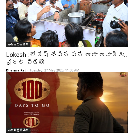
ఆంధ్రప్రదేశ్‌
Lokesh : లోకేష్ చేసిన పని అంతా అవాక్కు..
వైరల్ వీడియో
Dharma Raj
-
Tuesday, 27 May 2025, 11:38 AM
ఎంటర్టైన్మెంట్