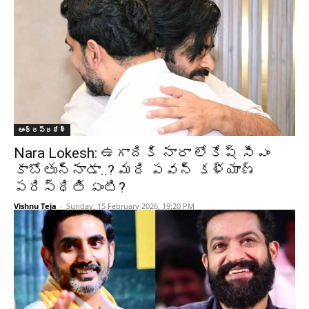
ఆంధ్రప్రదేశ్‌
Nara Lokesh: ఉగాదికి నారా లోకేష్ సీఎం
కాబోతున్నాడా..? మరి పవన్ కళ్యాణ్
పరిస్థితి ఏంటి?
Vishnu Teja
-
Sunday, 15 February 2026, 19:20 PM