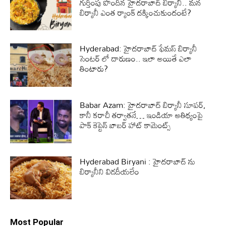
గుర్తింపు పొందిన హైదరాబాద్ బిర్యానీ.. మన
బిర్యానీ ఎంత ర్యాంక్ దక్కించుకుందంటే?
Hyderabad: హైదరాబాద్ ఫేమస్ బిర్యానీ
సెంటర్ లో దారుణం.. ఇలా అయితే ఎలా
తింటారు?
Babar Azam: హైదరాబాద్ బిర్యానీ సూపర్,
కానీ కరాచీ తర్వాతనే… ఇండియా ఆతిథ్యంపై
పాక్ కెప్టెన్ బాబర్ హాట్ కామెంట్స్
Hyderabad Biryani : హైదరాబాద్ ను
బిర్యానీని విడదీయలేం
Most Popular