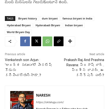
మంది మనసులను గెలుచుకుంటూనే ఉంది.
TAGS
Biryani history
dum biryani
famous biryani in India
Hyderabad Biryani
Hyderabadi Biryani
Indian biryani
World Biryani Day
Previous article
Next article
Venkatesh son Arjun :
Prakash Raj And Prashna
‘ఆదర్శ కుటుంబం’లో వెంకటేష్
Ravana: ప్రకాష్ రాజ్..
కొడుకు
ప్రశ్న రావణ్.. ఈ
కనిపించబోతున్నాడా..?
కనెక్షన్ ఏంటి?
NARESH
https://oktelugu.com/
Naresh Ennam is a Editor who has rich