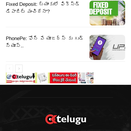
Fixed Deposit: బ్యాంకులో ఫిక్స్డ్
డిపాజిట్ మంచిదేనా?
PhonePe: ఫోన్ పే యూజర్స్ కు గుడ్
న్యూస్..