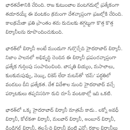
భారతదేశానికి చేరింది. రాజ కుటుంబాల వంటగదుల్లో ప్రత్యేకంగా
తయారయ్యే ఈ వంటకం క్రమంగా దేశవ్యాప్తంగా ప్రజల్లోకి చేరింది.
కాలక్రమేణా ప్రతి ప్రాంతం తమ రుచులకు తగ్గట్టుగా కొత్త కొత్త
బిర్యానీలను రూపొందించుకుంది.
భారత్‌లో బిర్యానీ అంటే ముందుగా గుర్తొచ్చేది హైదరాబాద్ బిర్యానీ.
నిజాం పాలనలో అభివృద్ధి చెందిన ఈ బిర్యానీ ప్రపంచవ్యాప్తంగా
ప్రత్యేక గుర్తింపు సంపాదించింది. బాస్మతి బియ్యం, మసాలాలు,
కుంకుమపువ్వు, నెయ్యి, చికెన్ లేదా మటన్‌తో ‘దమ్’ పద్ధతిలో
వండటం దీని ప్రత్యేకత. దేశ విదేశాల నుంచి హైదరాబాద్ వచ్చే
పర్యాటకులు తప్పనిసరిగా రుచి చూసే వంటకాల్లో ఇది ఒకటి.
భారత్‌లో ఒక్క హైదరాబాద్ బిర్యానీ మాత్రమే కాదు.. లక్నో అవధీ
బిర్యానీ, కోల్‌కతా బిర్యానీ, మలబార్ బిర్యానీ, అంబూర్ బిర్యానీ,
డిండిగల్ బిర్యానీ, తలస్సేరి బిర్యానీ వంటి ఎన్నో రకాల బిర్యానీలు