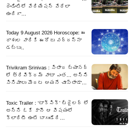
రెండింటిలో వేరియేషన్ వేరేలా
ఉందిగా…
Today 9 August 2026 Horoscope: ఈ
రాశుల వారికి ఈరోజు వద్దన్నా
డబ్బు..
Trivikram Srinivas : సితార బ్యానర్
లో త్రివిక్రమ్ వాటా ఎంత… అన్ని
సినిమాలు మొదట ఆయనే చూస్తాడా…
Toxic Trailer : ‘టాక్సిక్’ ట్రైలర్ లో
అన్ని ఓకే కానీ ఆ విషయంలో
క్లారిటీ ఉంటే బాగుండేది…