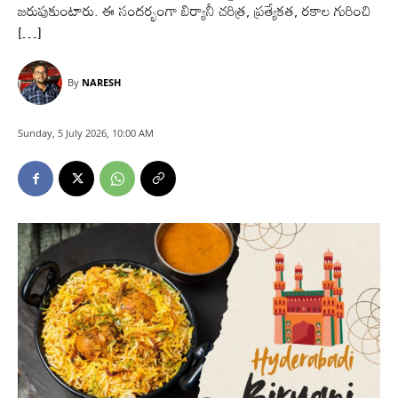
జరుపుకుంటారు. ఈ సందర్భంగా బిర్యానీ చరిత్ర, ప్రత్యేకత, రకాల గురించి
[…]
By
NARESH
Sunday, 5 July 2026, 10:00 AM