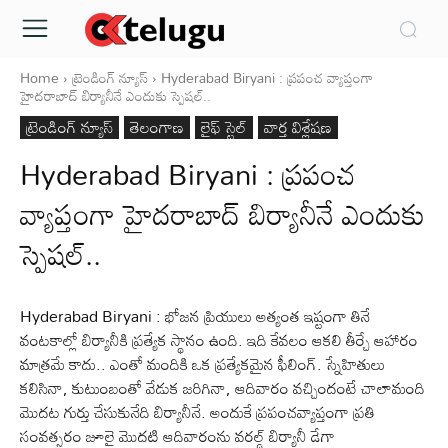
Home
ట్రెండింగ్ న్యూస్
Hyderabad Biryani : ప్రపంచ వ్యాప్తంగా
హైదరాబాద్ బిర్యానీనే ఎందుకు స్పెషల్..
ట్రెండింగ్ న్యూస్
తెలంగాణ
లైఫ్ స్టైల్
వార్త విశ్లేషణ
Hyderabad Biryani : ప్రపంచ
వ్యాప్తంగా హైదరాబాద్ బిర్యానీనే ఎందుకు
స్పెషల్..
Hyderabad Biryani : భోజన ప్రియులు అత్యంత ఇష్టంగా తినే
వంటకాల్లో బిర్యానీకి ప్రత్యేక స్థానం ఉంది. ఇది కేవలం ఆకలి తీర్చే ఆహారం
మాత్రమే కాదు.. ఎంతో మందికి ఒక ప్రత్యేకమైన ఫీలింగ్. స్నేహితులు
కలిసినా, కుటుంబంతో వేడుక జరిగినా, ఆదివారం వచ్చిందంటే చాలామంది
మొదట గుర్తు చేసుకునేది బిర్యానీనే. అందుకే ప్రపంచవ్యాప్తంగా ప్రతి
సంవత్సరం జూలై మొదటి ఆదివారంను వరల్డ్ బిర్యానీ డేగా