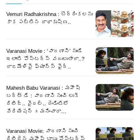
Vemuri Radhakrishna : బొద్దింకలను
కాక పట్టిన రాధాకృష్ణ..
Varanasi Movie : ‘వారణాసి’ నుండి
ఇలాంటి పోస్టర్స్ వదులుతారా..?
రాజమౌళిపై ఫ్యాన్స్ ఫైర్..
Mahesh Babu Varanasi : మహేష్
బర్త్ డే : వారణాసి నుంచి లుక్
రిలీజ్.. వైరల్.. రెండింటిలో
వేరియేషన్ గమనించారా…
Varanasi Movie: వారణాసి నుంచి
రిలీజైన మహేష్ బాబు పోస్టర్స్…