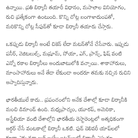
ఉన్నాయి. ప్రతి బిర్యానీ తయారీ విధానం, మసాలాల వినియోగం,
రుచి ప్రత్యేకంగా ఉంటుంది. కొన్ని చోట్ల బంగాళాదుంపతో,
మరికొన్ని చోట్ల సీఫుడ్‌తో కూడా బిర్యానీ తయారు చేస్తారు.
ఒకప్పుడు బిర్యానీ అంటే చికెన్ లేదా మటన్‌తోనే చేసేవారు. ఇప్పుడు
పనీర్, వెజిటబుల్స్, మష్రూమ్, సోయా, ఎగ్, ప్రాన్స్, ఫిష్ వంటి
ఎన్నో రకాల బిర్యానీలు అందుబాటులోకి వచ్చాయి. శాకాహారులు,
మాంసాహారులు అనే తేడా లేకుండా అందరూ తమకు నచ్చిన రుచిని
ఆస్వాదిస్తున్నారు.
భారతీయులే కాదు.. ప్రపంచంలోని అనేక దేశాల్లో కూడా బిర్యానీకి
మంచి డిమాండ్ ఉంది. మధ్యప్రాచ్యం, యూరప్, అమెరికా,
ఆస్ట్రేలియా వంటి దేశాల్లోని భారతీయ రెస్టారెంట్లలో అత్యధికంగా
ఆర్డర్ చేసే వంటకాల్లో బిర్యానీ ఒకటి. ఫుడ్ డెలివరీ యాప్‌లలో
కూడా ఎక్కువగా బుక్ అయ్యే ఐటమ్‌లలో బిర్యానీ ఎప్పుడూ