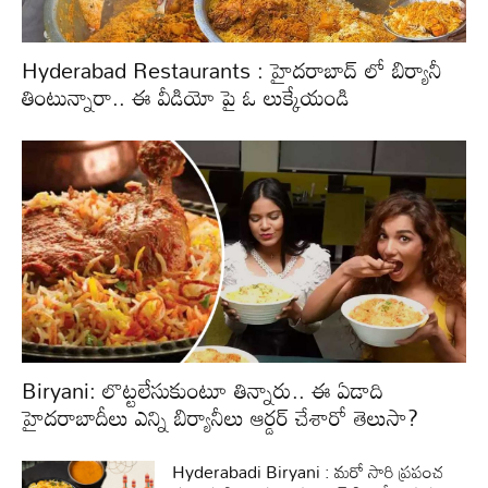
Hyderabad Restaurants : హైదరాబాద్ లో బిర్యానీ
తింటున్నారా.. ఈ వీడియో పై ఓ లుక్కేయండి
Biryani: లొట్టలేసుకుంటూ తిన్నారు.. ఈ ఏడాది
హైదరాబాదీలు ఎన్ని బిర్యానీలు ఆర్డర్ చేశారో తెలుసా?
Hyderabadi Biryani : మరో సారి ప్రపంచ