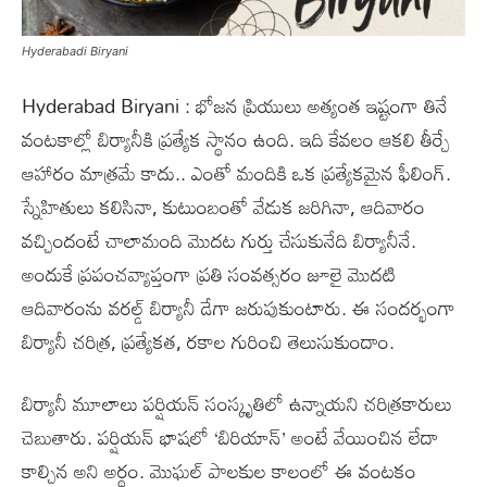
Hyderabadi Biryani
Hyderabad Biryani : భోజన ప్రియులు అత్యంత ఇష్టంగా తినే
వంటకాల్లో బిర్యానీకి ప్రత్యేక స్థానం ఉంది. ఇది కేవలం ఆకలి తీర్చే
ఆహారం మాత్రమే కాదు.. ఎంతో మందికి ఒక ప్రత్యేకమైన ఫీలింగ్.
స్నేహితులు కలిసినా, కుటుంబంతో వేడుక జరిగినా, ఆదివారం
వచ్చిందంటే చాలామంది మొదట గుర్తు చేసుకునేది బిర్యానీనే.
అందుకే ప్రపంచవ్యాప్తంగా ప్రతి సంవత్సరం జూలై మొదటి
ఆదివారంను వరల్డ్ బిర్యానీ డేగా జరుపుకుంటారు. ఈ సందర్భంగా
బిర్యానీ చరిత్ర, ప్రత్యేకత, రకాల గురించి తెలుసుకుందాం.
బిర్యానీ మూలాలు పర్షియన్ సంస్కృతిలో ఉన్నాయని చరిత్రకారులు
చెబుతారు. పర్షియన్ భాషలో ‘బిరియాన్’ అంటే వేయించిన లేదా
కాల్చిన అని అర్థం. మొఘల్ పాలకుల కాలంలో ఈ వంటకం