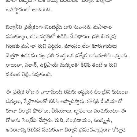
అగ్రస్థానంలో ఉంటుంది.
బిర్యానీని ప్రత్యేకంగా నిలబెట్టేది దాని సువాసన, మసాలాల
సమతుల్యం, దమ్ పద్ధతిలో ఉడికించే విధానం. ప్రతి బియ్యపు
గింజకు మసాలా రుచి పట్టడం, మాంసం లేదా కూరగాయలు
మెత్తగా ఉడకడం వల్ల ప్రతి ముద్ద ఒక ప్రత్యేక అనుభూతిని ఇస్తుంది.
రాయితా, సలాన్, ఉల్లిపాయ ముక్కలతో కలిపి తింటే ఆ రుచి
మరింత రెట్టింపవుతుంది.
ఈ ప్రత్యేక రోజున చాలామంది తమకు ఇష్టమైన బిర్యానీని కుటుంబ
సభ్యులు, స్నేహితులతో కలిసి ఆస్వాదిస్తారు. సోషల్ మీడియాలో
కూడా బిర్యానీ ఫొటోలు, వీడియోలు, జ్ఞాపకాలు పంచుకుంటూ ఈ
రోజును సెలబ్రేట్ చేస్తారు. రుచి, సంప్రదాయం, సంస్కృతి,
ఆనందాన్ని కలిపిన వంటకంగా బిర్యానీ ప్రపంచవ్యాప్తంగా కోట్లాది