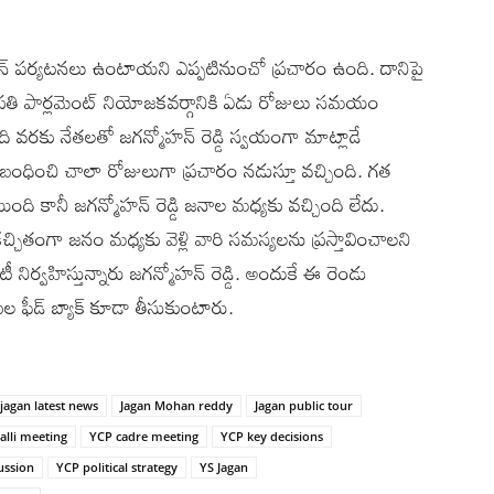
గన్ పర్యటనలు ఉంటాయని ఎప్పటినుంచో ప్రచారం ఉంది. దానిపై
. ప్రతి పార్లమెంట్ నియోజకవర్గానికి ఏడు రోజులు సమయం
ి వరకు నేతలతో జగన్మోహన్ రెడ్డి స్వయంగా మాట్లాడే
ంధించి చాలా రోజులుగా ప్రచారం నడుస్తూ వచ్చింది. గత
ంది కానీ జగన్మోహన్ రెడ్డి జనాల మధ్యకు వచ్చింది లేదు.
కచ్చితంగా జనం మధ్యకు వెళ్లి వారి సమస్యలను ప్రస్తావించాలని
ీ నిర్వహిస్తున్నారు జగన్మోహన్ రెడ్డి. అందుకే ఈ రెండు
ణుల ఫీడ్ బ్యాక్ కూడా తీసుకుంటారు.
jagan latest news
Jagan Mohan reddy
Jagan public tour
alli meeting
YCP cadre meeting
YCP key decisions
ussion
YCP political strategy
YS Jagan