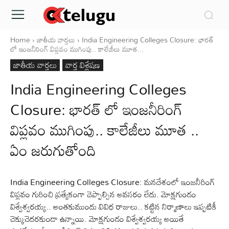
Home
జాతీయ వార్తలు
India Engineering Colleges Closure: భారత్
లో ఇంజనీరింగ్ విప్లవం ముగింపు.. కాలేజీలు మూత...
జాతీయ వార్తలు
వార్త విశ్లేషణ
India Engineering Colleges
Closure: భారత్ లో ఇంజనీరింగ్
విప్లవం ముగింపు.. కాలేజీలు మూత ..
ఏం జరుగుతోంది
India Engineering Colleges Closure: మనదేశంలో ఇంజనీరింగ్
విప్లవం గురించి ప్రత్యేకంగా చెప్పాల్సిన అవసరం లేదు. మోక్షగుండం
విశ్వేశ్వరయ్య.. అంతకుముందు వివిధ రాజులు.. కట్టిన నిర్మాణాలు ఇప్పటికీ
చెక్కుచెదరకుండా ఉన్నాయి. మోక్షగుండం విశ్వేశ్వరయ్య అయితే