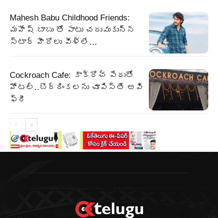
Mahesh Babu Childhood Friends:
మహేష్ బాబు తో పాటు చదువుకున్న
స్టార్ హీరోలు వీళ్లే…
Cockroach Cafe: కాక్రోచ్ పేరుతో
హోటల్..బొద్దింకలను చూపిస్తే అవి
ఫ్రీ