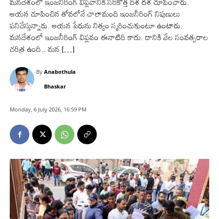
మనదేశంలో ఇంజనీరింగ్ విప్లవానికి సరికొత్త దిశ దశ చూపించారు.
ఆయన చూపించిన తోవలోనే చాలామంది ఇంజనీరింగ్ నిపుణులు
పనిచేస్తున్నారు. ఆయన పేరును నిత్యం స్మరించుకుంటూ ఉంటారు.
మనదేశంలో ఇంజనీరింగ్ విప్లవం ఈనాటిది కాదు. దానికి వేల సంవత్సరాల
చరిత్ర ఉంది.. మన […]
By
Anabothula
Bhaskar
Monday, 6 July 2026, 16:59 PM