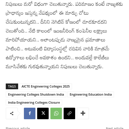
నిపుణులు మరో విధంగా చెబుతున్నారు. పరిమాణం కంటే నాణ్యతకు
ప్రాధాన్యం ఇస్తున్న నేపథ్యంలో ఈ మార్పు చోటు
చేసుకుంటున్నదని.. దీనిని నెగిటివ్ కోణంలో చూడకూడదని
చెబుతోంది.. నేటి కాలంలో ఇంజనీరింగ్ కంపెనీల లక్ష్యాలు
మారిపోయాయని.. అలాంటప్పుడు నాణ్యమైన ప్రమాణాలు
పాటించి.. అటువంటి విద్యాసంస్థల్లో చదివిన వారికి మాత్రమే
ఉద్యోగాలు లభించే అవకాశం ఉందని.. అందువల్లే కాలేజీలు
మూసివేతకు గురవుతున్నాయని నిపుణులు చెబుతున్నారు.
TAGS
AICTE Engineering Colleges 2025
Engineering Colleges Shutdown India
Engineering Education India
India Engineering Colleges Closure
Previous article
Next article