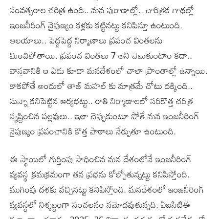
సంవత్సరాల చరిత్ర ఉంది.. మన పురాణాల్లో.. చారిత్రక గాథల్లో
ఇంజనీరింగ్ నైపుణ్యం కళ్లకు కట్టినట్టు కనిపిస్తూ ఉంటుంది.
ఆలయాలు.. పెద్దపెద్ద నిర్మాణాలు ప్రపంచ వింతలను
మించిపోతాయి. ప్రపంచ వింతలు 7 అని చెబుతుంటాం కదా..
వాస్తవానికి ఆ ఏడు కూడా మనదేశంలో చాలా ప్రాంతాల్లో ఉన్నాయి.
కాకపోతే అందులో తాజ్ మహల్ కు మాత్రమే చోటు దక్కింది..
సున్నా కనిపెట్టిన ఆర్యభట్టు.. రాతి నిర్మాణాలలో సరికొత్త చరిత్ర
సృష్టించిన పల్లవులు.. ఇలా చెప్పుకుంటూ పోతే మన ఇంజనీరింగ్
నైపుణ్యం ప్రపంచానికి కొత్త పాఠాలు నేర్పుతూ ఉంటుంది.
ఈ స్థాయిలో గుర్తింపు సాధించిన మన దేశంలోనే ఇంజనీరింగ్
వ్యవస్థ క్రమక్రమంగా తన ప్రభను కోల్పోతున్నట్టు కనిపిస్తోంది.
ముగింపు దశకు వచ్చినట్టు కనిపిస్తోంది. మనదేశంలో ఇంజనీరింగ్
వ్యవస్థలో నిశ్శబ్దంగా సంచలనం నమోదవుతున్నది. ఏఐసిటిఈ