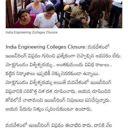
India Engineering Colleges Closure
India Engineering Colleges Closure: మనదేశంలో
ఇంజనీరింగ్ విప్లవం గురించి ప్రత్యేకంగా చెప్పాల్సిన అవసరం లేదు.
మోక్షగుండం విశ్వేశ్వరయ్య.. అంతకుముందు వివిధ రాజులు..
కట్టిన నిర్మాణాలు ఇప్పటికీ చెక్కుచెదరకుండా ఉన్నాయి.
మోక్షగుండం విశ్వేశ్వరయ్య అయితే మనదేశంలో ఇంజనీరింగ్
విప్లవానికి సరికొత్త దిశ దశ చూపించారు. ఆయన చూపించిన
తోవలోనే చాలామంది ఇంజనీరింగ్ నిపుణులు పనిచేస్తున్నారు.
ఆయన పేరును నిత్యం స్మరించుకుంటూ ఉంటారు.
మనదేశంలో ఇంజనీరింగ్ విప్లవం ఈనాటిది కాదు. దానికి వేల