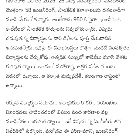
గణాంకాల ప్రకారం 2025 -26 విద్యా సంవత్సరంలో మనదేశంలో
మొత్తంగా 58 ఇంజనీరింగ్, సాంకేతిక కళాశాలలను దశలవారీగా
మూసి వేయబోతున్నారు. అంతేకాదు 950 కి పైగా ఇంజనీరింగ్
కాలేజీలలో సాంకేతిక కోర్సులను నివ్వబోతున్నారు. ఎప్పుడు
చదువుతున్న విద్యార్థులను వారి డిగ్రీలను పూర్తి చేయడానికి
అనుమతిస్తారు. ఇకపై ఈ విద్యాసంస్థలు కొత్తగా మొదటి సంవత్సరం
విద్యార్థులను చేర్చుకోవు. అత్యధిక సంఖ్యలో కాలేజీలు మూసి వేతకు
గురవుతున్నాయి. ఇందులో మహారాష్ట్ర, ఉత్తర ప్రదేశ్ ముందు
వరసలో ఉన్నాయి. ఆ తర్వాత మధ్యప్రదేశ్, తెలంగాణ రాష్ట్రంలో
ఉన్నాయి.
తక్కువ విద్యార్థుల నమోదు.. అధ్యాపకుల కొరత.. నియంత్రణ
నిబంధనలు పాటించడంలో విఫలం వంటి కారణాల వల్ల
మూసివేతలు జరుగుతున్నాయి.. ఇదే విషయాన్ని ఏఐసీటీఈ తన
నివేదికలో పేర్కొంది. మరోవైపు ఈ పరిణామాన్ని ఇంజనీరింగ్