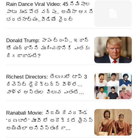
Rain Dance Viral Video: 45 నిమిషాల
పాటు కుండపోత వర్షం.. అయినా ఆగని
భరతనాట్యం..వీడియో వైరల్
Donald Trump: పాపం ట్రంప్.. ఇరాన్
తో యుద్ధాన్ని ముగించడానికి ఎంతకు
దిగజారాడంటే?
Richest Directors: తెలుగులో టాప్ 3
రిచెస్ట్ డైరెక్టర్స్ వీళ్లే…
వాళ్ళ ఆస్తుల విలువ ఎంతంటే…
Ranabali Movie: విజయ్ దేవరకొండ
‘రణబాలి’ మూవీ లో అదొక్కటే మైనస్
అయ్యేలా అనిపిస్తుందిగా…