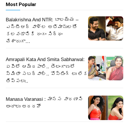
Most Popular
Balakrishna And NTR: బాలయ్య –
ఎన్టీఆర్ వాళ్ల అభిమానులతో
కలవడానికి రంగం సిద్ధం
చేశారుగా…
Amrapali Kata And Smita Sabharwal:
ఏపీలో ఆమ్రపాలి.. తెలంగాణలో
స్మితా సబర్వాల్.. పోస్టింగ్ లు లేక
తిప్పలు..
Manasa Varanasi : మానస వారణాసి
అందాలు అదరహో