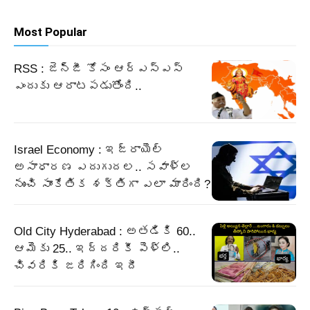
Most Popular
RSS : జెన్‌జీ కోసం ఆర్‌ఎస్‌ఎస్‌
ఎందుకు ఆరాటపడుతోంది..
Israel Economy : ఇజ్రాయెల్‌
అసాధారణ ఎదుగుదల.. సవాళ్ల
నుంచి సాంకేతిక శక్తిగా ఎలా మారింది?
Old City Hyderabad : అతడికి 60..
ఆమెకు 25.. ఇద్దరికీ పెళ్లి..
చివరికి జరిగింది ఇదీ