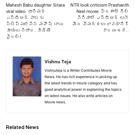
Mahesh Babu daughter Sitara
NTR look criticism Prashanth
viral video: జూనియర్
Neel movie: ప్రశాంత్ నీల్
ఎన్టీఆర్ పాటకు
సినిమాలో ఎన్టీఆర్ లుక్
స్టెప్పులేసిన మహేష్ బాబు
మీద విమర్శలు రావడానికి
కూతురు సితార.. వీడియో
కారణం ఇదే…
వైరల్!
Vishnu Teja
Vishnuteja is a Writer Contributes Movie
News. He has rich experience in picking up
the latest trends in movie category and has
good analytical power in explaining the topics
on latest issues. He also write articles on
Movie news.
Related News