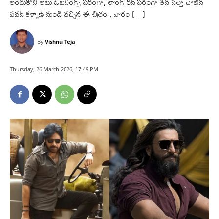
అందుకొని అటు ఓపెనింగ్స్ పరంగా, లాంగ్ రన్ పరంగా తన సత్తా చాటిన
పవన్ కళ్యాణ్ నుండి వచ్చిన ఈ చిత్రం , వారం […]
By
Vishnu Teja
Thursday, 26 March 2026, 17:49 PM