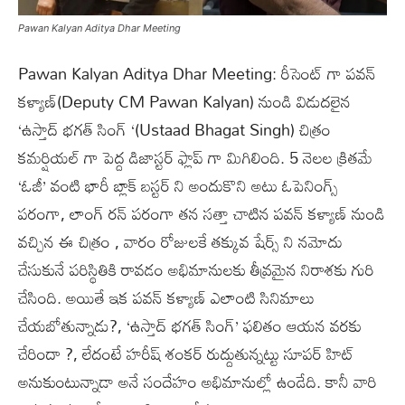
Pawan Kalyan Aditya Dhar Meeting
Pawan Kalyan Aditya Dhar Meeting: రీసెంట్ గా పవన్
కళ్యాణ్(Deputy CM Pawan Kalyan) నుండి విడుదలైన
‘ఉస్తాద్ భగత్ సింగ్ ‘(Ustaad Bhagat Singh) చిత్రం
కమర్షియల్ గా పెద్ద డిజాస్టర్ ఫ్లాప్ గా మిగిలింది. 5 నెలల క్రితమే
‘ఓజీ’ వంటి భారీ బ్లాక్ బస్టర్ ని అందుకొని అటు ఓపెనింగ్స్
పరంగా, లాంగ్ రన్ పరంగా తన సత్తా చాటిన పవన్ కళ్యాణ్ నుండి
వచ్చిన ఈ చిత్రం , వారం రోజులకే తక్కువ షేర్స్ ని నమోదు
చేసుకునే పరిస్థితికి రావడం అభిమానులకు తీవ్రమైన నిరాశకు గురి
చేసింది. అయితే ఇక పవన్ కళ్యాణ్ ఎలాంటి సినిమాలు
చేయబోతున్నాడు?, ‘ఉస్తాద్ భగత్ సింగ్’ ఫలితం ఆయన వరకు
చేరిందా ?, లేదంటే హరీష్ శంకర్ రుద్దుతున్నట్టు సూపర్ హిట్
అనుకుంటున్నాడా అనే సందేహం అభిమానుల్లో ఉండేది. కానీ వారి