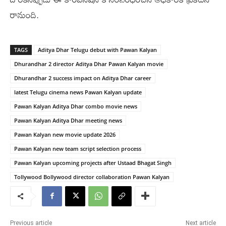
రానుంది.
TAGS
Aditya Dhar Telugu debut with Pawan Kalyan
Dhurandhar 2 director Aditya Dhar Pawan Kalyan movie
Dhurandhar 2 success impact on Aditya Dhar career
latest Telugu cinema news Pawan Kalyan update
Pawan Kalyan Aditya Dhar combo movie news
Pawan Kalyan Aditya Dhar meeting news
Pawan Kalyan new movie update 2026
Pawan Kalyan new team script selection process
Pawan Kalyan upcoming projects after Ustaad Bhagat Singh
Tollywood Bollywood director collaboration Pawan Kalyan
Previous article
Next article