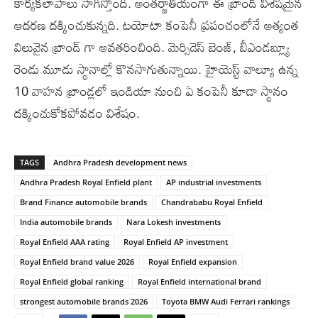
కార్యకలాపాలు సాగిస్తోంది. అంతర్జాతీయంగా ఈ బ్రాండ్ విశేషమైన
ఆదరణ దక్కించుకున్నది. టయోటా కంపెనీ ప్రపంచంలోనే అత్యంత
విలువైన బ్రాండ్ గా అవతరించింది. మెర్సిడెస్ బెంజ్, బీఎండబ్ల్యూ
రెండు మూడు స్థానాల్లో కొనసాగుతున్నాయి. హైయెస్ట్ వాల్యూ ఉన్న
10 వాహన బ్రాండ్లలో ఇండియా నుంచి ఏ కంపెనీ కూడా స్థానం
దక్కించుకోకపోవడం విశేషం.
TAGS
Andhra Pradesh development news
Andhra Pradesh Royal Enfield plant
AP industrial investments
Brand Finance automobile brands
Chandrababu Royal Enfield
India automobile brands
Nara Lokesh investments
Royal Enfield AAA rating
Royal Enfield AP investment
Royal Enfield brand value 2026
Royal Enfield expansion
Royal Enfield global ranking
Royal Enfield international brand
strongest automobile brands 2026
Toyota BMW Audi Ferrari rankings