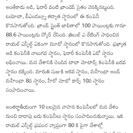
అంతేకాదు ఆడి, ఫెరారీ వంటి బ్రాండెడ్ సైతం వెనక్కినట్టుంది.
టయోటా, బీఎండబ్ల్యూ తర్వాత స్థానంలో ఈ కంపెనీ
కొనసాగుతోంది. బ్రాండ్ స్ట్రెంత్ జాబితాలో 100 పాయింట్లకు గానూ
88.6 పాయింట్లను స్కోర్ చేసింది. త్రిబుల్ ఎ రేటింగ్ సాధించిన
రాయల్ ఎన్ఫీల్డ్ ఏకంగా మూడో స్థానంలో కొనసాగుతోంది. ప్రఖ్యాత
ఆడి కంపెనీకి నాలుగవ స్థానం, ఫెరారీ కంపెనీకి ఏడో స్థానం
లభించాయి. మన దేశానికి చెందిన టాటా మోటార్స్ కంపెనీకి ఐదవ
స్థానం దక్కింది. మారుతి సుజుకి ఆరవ స్థానం, మహీంద్రా అండ్
మహీంద్రా 8వ స్థానం, హీరో మోటో కార్ప్ 10వ స్థానం
సంపాదించాయి.
అంతర్జాతీయంగా 10 బలమైన వాహన కంపెనీలలో మన దేశం
నుంచి దాదాపు ఐదు కంపెనీలు స్థానం సంపాదించుకున్నాయి. ఇక
రాయల్ ఎన్ఫీల్డ్ ప్రపంచ వ్యాప్తంగా 80 కి పైగా దేశాల్లో