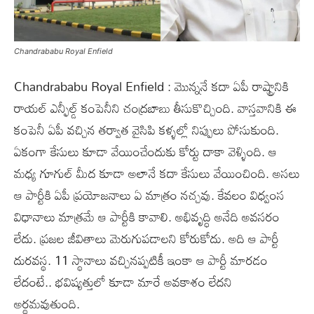
Chandrababu Royal Enfield
Chandrababu Royal Enfield : మొన్ననే కదా ఏపీ రాష్ట్రానికి
రాయల్ ఎన్ఫీల్డ్ కంపెనీని చంద్రబాబు తీసుకొచ్చింది. వాస్తవానికి ఈ
కంపెనీ ఏపీ వచ్చిన తర్వాత వైసిపి కళ్ళల్లో నిప్పులు పోసుకుంది.
ఏకంగా కేసులు కూడా వేయించేందుకు కోర్టు దాకా వెళ్ళింది. ఆ
మధ్య గూగుల్ మీద కూడా అలానే కదా కేసులు వేయించింది. అసలు
ఆ పార్టీకి ఏపీ ప్రయోజనాలు ఏ మాత్రం నచ్చవు. కేవలం విధ్వంస
విధానాలు మాత్రమే ఆ పార్టీకి కావాలి. అభివృద్ధి అనేది అవసరం
లేదు. ప్రజల జీవితాలు మెరుగుపడాలని కోరుకోదు. అది ఆ పార్టీ
దురవస్థ. 11 స్థానాలు వచ్చినప్పటికీ ఇంకా ఆ పార్టీ మారడం
లేదంటే.. భవిష్యత్తులో కూడా మారే అవకాశం లేదని
అర్థమవుతుంది.