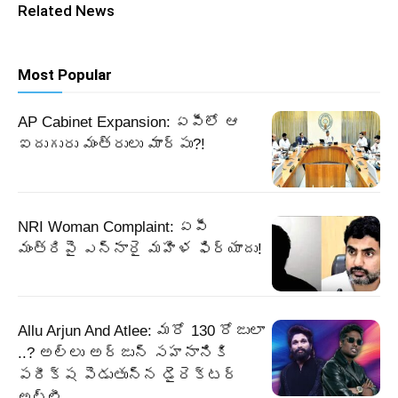
Related News
Most Popular
AP Cabinet Expansion: ఏపీలో ఆ
ఐదుగురు మంత్రులు మార్పు?!
NRI Woman Complaint: ఏపీ
మంత్రిపై ఎన్నారై మహిళ ఫిర్యాదు!
Allu Arjun And Atlee: మరో 130 రోజులా
..? అల్లు అర్జున్ సహనానికి
పరీక్ష పెడుతున్న డైరెక్టర్
అట్లీ..