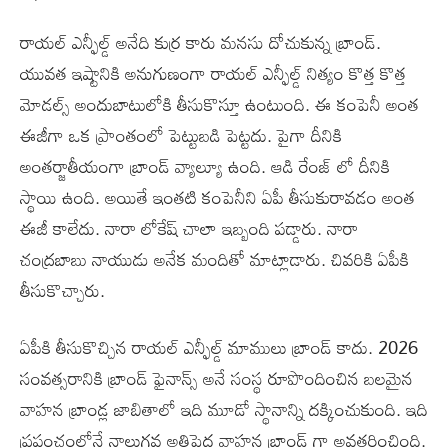
రాయల్ ఎన్ఫీల్డ్ అనేది కుర్ర కారు మనసు దోచుకున్న బ్రాండ్.
యువత ఇష్టానికి అనుగుణంగా రాయల్ ఎన్ఫీల్డ్ నిత్యం కొత్త కొత్త
మోడల్స్ అందుబాటులోకి తీసుకొస్తూ ఉంటుంది. ఈ కంపెనీ అంత
ఈజీగా ఒక ప్రాంతంలో పెట్టుబడి పెట్టదు. పైగా దీనికి
అంతర్జాతీయంగా బ్రాండ్ వ్యాల్యూ ఉంది. ఆడి రేంజ్ లో దీనికి
స్థాయి ఉంది. అయితే ఇంతటి కంపెనీని ఏపీ తీసుకురావడం అంత
ఈజీ కాలేదు. నారా లోకేష్ చాలా ఇబ్బంది పడ్డారు. నారా
చంద్రబాబు నాయుడు అనేక మందితో మాట్లాడారు. చివరికి ఏపీకి
తీసుకొచ్చారు.
ఏపీకి తీసుకొచ్చిన రాయల్ ఎన్ఫీల్డ్ మాములు బ్రాండ్ కాదు. 2026
సంవత్సరానికి బ్రాండ్ ఫైనాన్స్ అనే సంస్థ రూపొందించిన బలమైన
వాహన బ్రాండ్ల జాబితాలో ఇది మూడో స్థానాన్ని దక్కించుకుంది. ఇది
ప్రపంచంలోనే నాలుగవ అతిపెద్ద వాహన బ్రాండ్ గా అవతరించింది.