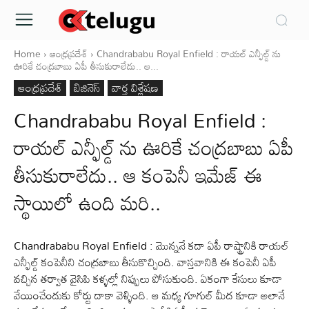
Home
ఆంధ్రప్రదేశ్‌
Chandrababu Royal Enfield : రాయల్ ఎన్ఫీల్డ్ ను
ఊరికే చంద్రబాబు ఏపీ తీసుకురాలేదు.. ఆ...
ఆంధ్రప్రదేశ్‌
బిజినెస్
వార్త విశ్లేషణ
Chandrababu Royal Enfield :
రాయల్ ఎన్ఫీల్డ్ ను ఊరికే చంద్రబాబు ఏపీ
తీసుకురాలేదు.. ఆ కంపెనీ ఇమేజ్ ఈ
స్థాయిలో ఉంది మరి..
Chandrababu Royal Enfield : మొన్ననే కదా ఏపీ రాష్ట్రానికి రాయల్
ఎన్ఫీల్డ్ కంపెనీని చంద్రబాబు తీసుకొచ్చింది. వాస్తవానికి ఈ కంపెనీ ఏపీ
వచ్చిన తర్వాత వైసిపి కళ్ళల్లో నిప్పులు పోసుకుంది. ఏకంగా కేసులు కూడా
వేయించేందుకు కోర్టు దాకా వెళ్ళింది. ఆ మధ్య గూగుల్ మీద కూడా అలానే