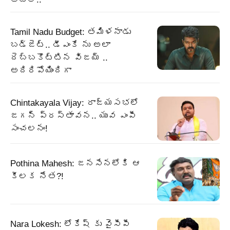
Tamil Nadu Budget: తమిళనాడు
బడ్జెట్.. డీఎంకే ను అలా
దెబ్బకొట్టిన విజయ్ ..
అదిరిపోయిందిగా
Chintakayala Vijay: రాజ్యసభలో
జగన్ ప్రస్తావన.. యువ ఎంపీ
సంచలనం!
Pothina Mahesh: జనసేనలోకి ఆ
కీలక నేత?!
Nara Lokesh: లోకేష్ కు వైసీపీ