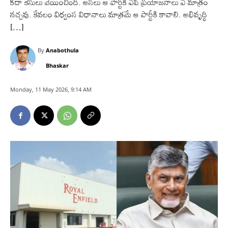
కదా కేసులు వేయించింది. అసలు ఆ పార్టీకి ఏపీ ప్రయోజనాలు ఏ మాత్రం
నచ్చవు. కేవలం విధ్వంస విధానాలు మాత్రమే ఆ పార్టీకి కావాలి. అభివృద్ధి
[…]
By
Anabothula
Bhaskar
Monday, 11 May 2026, 9:14 AM