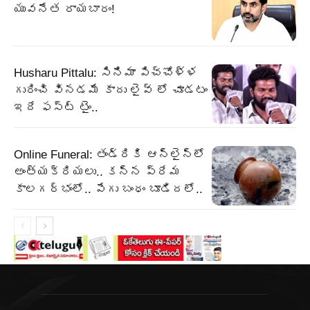
యువనేత రాయబారం!
Husharu Pittalu: సినిమా పిచ్చోళ్ళ
గురించి వినడమే కాదు లైవ్ లో చూడటం
ఇదే ఫస్ట్ టైం..
Online Funeral: తండ్రికి ఆన్లైన్లో
అంత్యక్రియలు.. కన్న ప్రేమ
కాలగర్భంలో.. పేగు బంధం బూడిదలో..