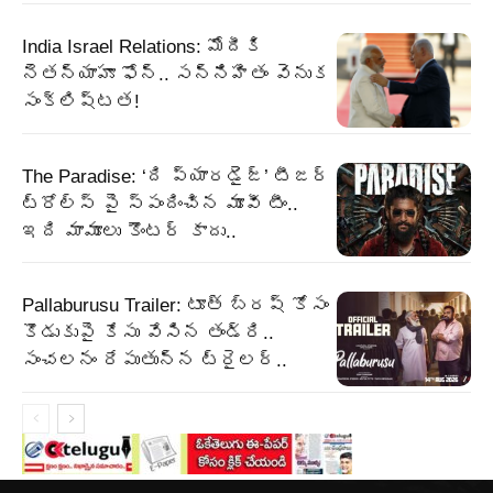
India Israel Relations: మోదీకి
నెతన్యాహూ ఫోన్‌.. సన్నిహితం వెనుక
సంక్లిష్టత!
The Paradise: ‘ది ప్యారడైజ్’ టీజర్
ట్రోల్స్ పై స్పందించిన మూవీ టీం..
ఇది మామూలు కౌంటర్ కాదు..
Pallaburusu Trailer: టూత్ బ్రష్ కోసం
కొడుకుపై కేసు వేసిన తండ్రి..
సంచలనం రేపుతున్న ట్రైలర్..