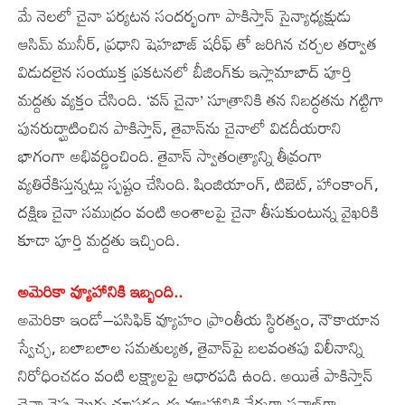
మే నెలలో చైనా పర్యటన సందర్భంగా పాకిస్తాన్‌ సైన్యాధ్యక్షుడు
ఆసిమ్‌ మునీర్, ప్రధాని షెహబాజ్‌ షరీఫ్‌ తో జరిగిన చర్చల తర్వాత
విడుదలైన సంయుక్త ప్రకటనలో బీజింగ్‌కు ఇస్లామాబాద్‌ పూర్తి
మద్దతు వ్యక్తం చేసింది. ‘వన్‌ చైనా’ సూత్రానికి తన నిబద్ధతను గట్టిగా
పునరుద్ఘాటించిన పాకిస్తాన్, తైవాన్‌ను చైనాలో విడదీయరాని
భాగంగా అభివర్ణించింది. తైవాన్‌ స్వాతంత్య్రాన్ని తీవ్రంగా
వ్యతిరేకిస్తున్నట్లు స్పష్టం చేసింది. షింజియాంగ్, టిబెట్, హాంకాంగ్,
దక్షిణ చైనా సముద్రం వంటి అంశాలపై చైనా తీసుకుంటున్న వైఖరికి
కూడా పూర్తి మద్దతు ఇచ్చింది.
అమెరికా వ్యూహానికి ఇబ్బంది..
అమెరికా ఇండో–పసిఫిక్‌ వ్యూహం ప్రాంతీయ స్థిరత్వం, నౌకాయాన
స్వేచ్ఛ, బలాబలాల సమతుల్యత, తైవాన్‌పై బలవంతపు విలీనాన్ని
నిరోధించడం వంటి లక్ష్యాలపై ఆధారపడి ఉంది. అయితే పాకిస్తాన్‌
చైనా వైపు మొగ్గు చూపడం ఈ వ్యూహానికి నేరుగా సవాల్‌గా