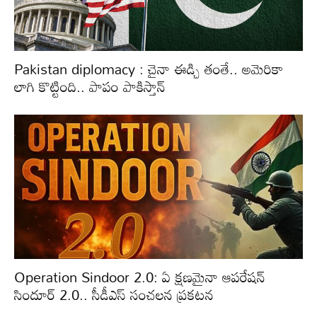
Pakistan diplomacy : చైనా ఈడ్చి తంతే.. అమెరికా
లాగి కొట్టింది.. పాపం పాకిస్తాన్
Operation Sindoor 2.0: ఏ క్షణమైనా ఆపరేషన్‌
సిందూర్ 2.0.. సీడీఎస్‌ సంచలన ప్రకటన