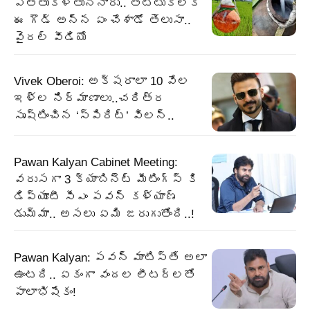
ఎత్తుకెళ్తున్నారు.. తట్టుకోలేక
ఈ గౌడ్ అన్న ఏం చేశాడో తెలుసా..
వైరల్ వీడియో
Vivek Oberoi: అక్షరాలా 10 వేల
ఇళ్ల నిర్మాణాలు..చరిత్ర
సృష్టించిన ‘స్పిరిట్’ విలన్..
Pawan Kalyan Cabinet Meeting:
వరుసగా 3 క్యాబినెట్ మీటింగ్స్ కి
డిప్యూటీ సీఎం పవన్ కళ్యాణ్
డుమ్మా.. అసలు ఏమి జరుగుతోంది..!
Pawan Kalyan: పవన్ మాటిస్తే అలా
ఉంటది.. ఏకంగా వందల లీటర్లతో
పాలాభిషేకం!