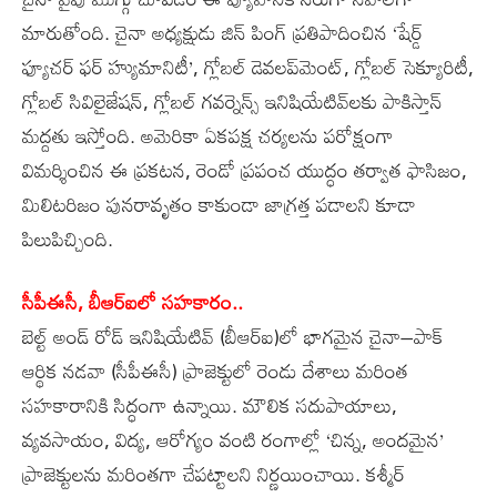
మారుతోంది. చైనా అధ్యక్షుడు జిన్‌ పింగ్‌ ప్రతిపాదించిన ‘షేర్డ్‌
ఫ్యూచర్‌ ఫర్‌ హ్యుమానిటీ’, గ్లోబల్‌ డెవలప్‌మెంట్, గ్లోబల్‌ సెక్యూరిటీ,
గ్లోబల్‌ సివిలైజేషన్, గ్లోబల్‌ గవర్నెన్స్‌ ఇనిషియేటివ్‌లకు పాకిస్తాన్‌
మద్దతు ఇస్తోంది. అమెరికా ఏకపక్ష చర్యలను పరోక్షంగా
విమర్శించిన ఈ ప్రకటన, రెండో ప్రపంచ యుద్ధం తర్వాత ఫాసిజం,
మిలిటరిజం పునరావృతం కాకుండా జాగ్రత్త పడాలని కూడా
పిలుపిచ్చింది.
సీపీఈసీ, బీఆర్‌ఐలో సహకారం..
బెల్ట్‌ అండ్‌ రోడ్‌ ఇనిషియేటివ్‌ (బీఆర్‌ఐ)లో భాగమైన చైనా–పాక్‌
ఆర్థిక నడవా (సీపీఈసీ) ప్రాజెక్టులో రెండు దేశాలు మరింత
సహకారానికి సిద్ధంగా ఉన్నాయి. మౌలిక సదుపాయాలు,
వ్యవసాయం, విద్య, ఆరోగ్యం వంటి రంగాల్లో ‘చిన్న, అందమైన’
ప్రాజెక్టులను మరింతగా చేపట్టాలని నిర్ణయించాయి. కశ్మీర్‌