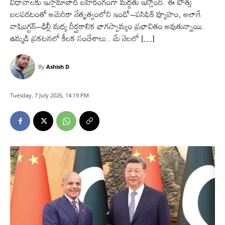
విధానాలకు ఇస్లామాబాద్‌ బహిరంగంగా మద్దతు ఇస్తోంది. ఈ పొత్తు
బలపడటంతో అమెరికా నేతృత్వంలోని ఇండో–పసిఫిక్‌ వ్యూహం, అలాగే
వాషింగ్టన్‌–ఢిల్లీ మధ్య దీర్ఘకాలిక భాగస్వామ్యం ప్రభావితం అవుతున్నాయి.
ఉమ్మడి ప్రకటనలో కీలక సందేశాలు.. మే నెలలో […]
By
Ashish D
Tuesday, 7 July 2026, 14:19 PM