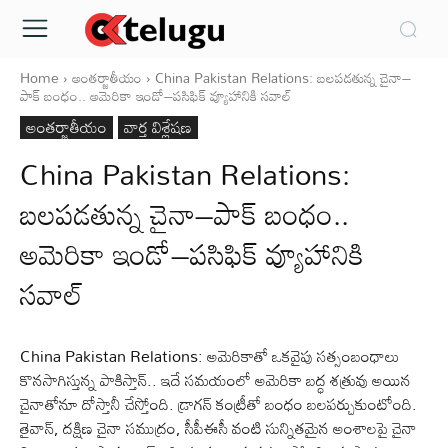
Home
అంతర్జాతీయం
China Pakistan Relations: బలపడతున్న చైనా–
పాక్‌ బంధం.. అమెరికా ఇండో–పసిఫిక్‌ వ్యూహానికి సవాల్‌
అంతర్జాతీయం
వార్త విశ్లేషణ
China Pakistan Relations:
బలపడతున్న చైనా–పాక్‌ బంధం..
అమెరికా ఇండో–పసిఫిక్‌ వ్యూహానికి
సవాల్‌
China Pakistan Relations: అమెరికాతో ఒకవైపు సత్సంబంధాలు
కొనసాగిస్తున్న పాకిస్తాన్‌.. ఇదే సమయంలో అమెరికా బద్ధ శత్రువు అయిన
చైనాతోనూ దోస్తానీ చేస్తోంది. డ్రాగన్‌ కంట్రీతో బంధం బలపర్చుకుంటోంది.
తైవాన్, దక్షిణ చైనా సముద్రం, సీపీఈసీ వంటి సున్నితమైన అంశాలపై చైనా