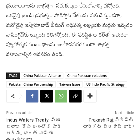
ప్రయోజనాలను జాగ్రత్తగా సమతుల్యం చేసుకోవాల్సి వస్తోంది.
ఒకవైపు ట్రంప్‌ ప్రభుత్వం పాకిస్తాన్‌ నేతలను ప్రశంసిస్తుండగా,
మరోవైపు ఇస్లామాబాద్‌ బీజింగ్‌ ఆధిపత్య లక్ష్యాలకు మద్దతు ఇవ్వడం
వాషింగ్టన్‌కు ఇబ్బంది కలిగిస్తోంది. ఈ పరిస్థితి భారత్‌తో అమెరికా
వ్యూహాత్మక సంబంధాలను బలహీనపరచకుండా జాగ్రత్త
వహించాల్సిన అవసరం ఉంది.
TAGS
China Pakistan Alliance
China Pakistan relations
Pakistan China Partnership
Taiwan Issue
US Indo Pacific Strategy
Previous article
Next article
Indus Waters Treaty: సిందూ
Prakash Raj: నెక్స్ట్
జలాల కోసం రంగంలోకి పాక్‌
టార్గెట్ ప్రకాష్ రాజ్!
ఆర్మీ.. భారత్‌ చూస్తూ
ఊరుకుంటుందా?