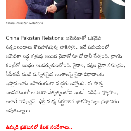
China Pakistan Relations
China Pakistan Relations: అమెరికాతో ఒకవైపు
సత్సంబంధాలు కొనసాగిస్తున్న పాకిస్తాన్‌.. ఇదే సమయంలో
అమెరికా బద్ధ శత్రువు అయిన చైనాతోనూ దోస్తానీ చేస్తోంది. డ్రాగన్‌
కంట్రీతో బంధం బలపర్చుకుంటోంది. తైవాన్, దక్షిణ చైనా సముద్రం,
సీపీఈసీ వంటి సున్నితమైన అంశాలపై చైనా విధానాలకు
ఇస్లామాబాద్‌ బహిరంగంగా మద్దతు ఇస్తోంది. ఈ పొత్తు
బలపడటంతో అమెరికా నేతృత్వంలోని ఇండో–పసిఫిక్‌ వ్యూహం,
అలాగే వాషింగ్టన్‌–ఢిల్లీ మధ్య దీర్ఘకాలిక భాగస్వామ్యం ప్రభావితం
అవుతున్నాయి.
ఉమ్మడి ప్రకటనలో కీలక సందేశాలు..