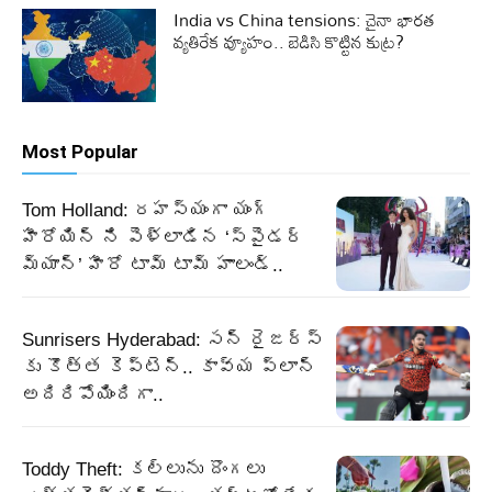
India vs China tensions: చైనా భారత
వ్యతిరేక వ్యూహం.. బెడిసి కొట్టిన కుట్ర?
Most Popular
Tom Holland: రహస్యంగా యంగ్
హీరోయిన్ ని పెళ్లాడిన ‘స్పైడర్
మ్యాన్’ హీరో టామ్ టామ్ హాలండ్..
Sunrisers Hyderabad: సన్ రైజర్స్
కు కొత్త కెప్టెన్.. కావ్య ప్లాన్
అదిరిపోయిందిగా..
Toddy Theft: కల్లును దొంగలు