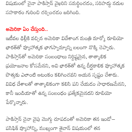
విషయంలో చైనా పాకిస్తాన్‌ వైఖరిని సమర్థించడం, సరిహద్దు నదుల
సహకారం గురించి చర్చించడం జరిగింది.
అమెరికా ఏం చేస్తుంది..
ఇటీవల ఢిల్లీకి వచ్చిన అమెరికా విదేశాంగ మంత్రి మార్కో రూబియో
భారత్‌తో వ్యూహాత్మక భాగస్వామ్యాన్ని బలంగా నొక్కి చెప్పారు.
పాకిస్తాన్‌తో అమెరికా సంబంధాలు నిర్దిష్టమైన, తాత్కాలిక
ప్రయోజనాల కోసమేనని, అవి భారత్‌తో ఉన్న దీర్ఘకాలిక వ్యూహాత్మక
పొత్తుకు ఎలాంటి ఆటంకం కలిగించవని ఆయన స్పష్టం చేశారు.
వివిధ దేశాలతో తాత్కాలికంగా కలిసి పని చేయడం సాధారణమేనని,
కానీ ఇండియాతో ఉన్న సంబంధం ప్రత్యేకమైనదని రూబియో
పేర్కొన్నారు.
పాకిస్తాన్‌ చైనా వైపు మొగ్గు చూపడంతో అమెరికా తన ఇండో–
పసిఫిక్‌ వ్యూహాన్ని, ముఖ్యంగా తైవాన్‌ విషయంలో తన