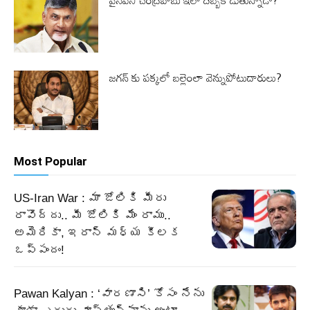
వైసీపీని చంద్రబాబు ఇలా దెబ్బకొడుతున్నాడా?
జగన్ కు పక్కలో బల్లెంలా వెన్నుపోటుదారులు?
Most Popular
US-Iran War : మా జోలికి మీరు
రావొద్దు.. మీ జోలికి మేం రాము..
అమెరికా, ఇరాన్‌ మధ్య కీలక
ఒప్పందం!
Pawan Kalyan : ‘వారణాసి’ కోసం నేను