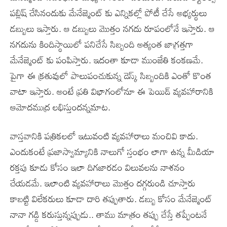
పబ్లిష్ చేసినందుకు మేనేజ్మెంట్ కు ఎన్నికల్లో పోటీ చేసే అభ్యర్థులు
డబ్బులు ఇస్తారు. ఆ డబ్బులు మొత్తం నగదు రూపంలోనే ఇస్తారు. ఆ
నగదును కిందిస్థాయిలో పనిచేసే సిబ్బంది అత్యంత జాగ్రత్తగా
మేనేజ్మెంట్ కు పంపిస్తారు. ఇదంతా కూడా ముంజేతి కంకణమే.
పైగా ఈ క్రతువులో పాలుపంచుకున్న డెస్క్ సిబ్బందికి ఎంతో కొంత
వాటా ఇస్తారు. అంటే ప్రతి విభాగంలోనూ ఈ పెయిడ్ వ్యవహారానికి
ఆమోదముద్ర లభిస్తుందన్నమాట.
వాస్తవానికి పత్రికలలో ఇటువంటి వ్యవహారాలు మంచివి కాదు.
ఎందుకంటే ప్రజాస్వామ్యానికి నాలుగో స్తంభం లాగా ఉన్న మీడియా
రక్తపు కూడు కోసం ఇలా దిగజారడం విలువలను నాశనం
చేయడమే. ఇలాంటి వ్యవహారాలు మొత్తం దగ్గరుండి చూస్తారు
కాబట్టి విలేకరులు కూడా దారి తప్పుతారు. డబ్బు కోసం మేనేజ్మెంట్
నానా గడ్డి కరుస్తున్నప్పుడు.. తాము మాత్రం తప్పు చేస్తే తప్పేంటనే