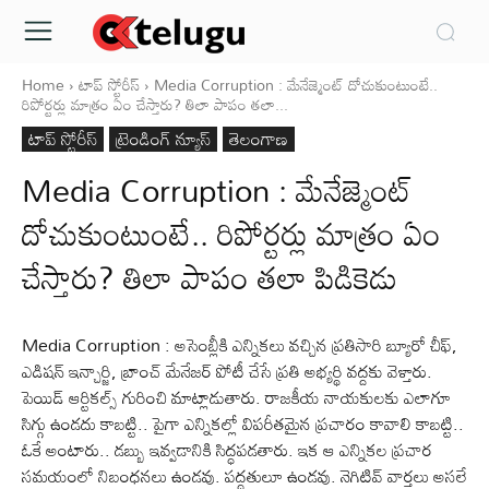
Home
టాప్ స్టోరీస్
Media Corruption : మేనేజ్మెంట్ దోచుకుంటుంటే..
రిపోర్టర్లు మాత్రం ఏం చేస్తారు? తిలా పాపం తలా...
టాప్ స్టోరీస్
ట్రెండింగ్ న్యూస్
తెలంగాణ
Media Corruption : మేనేజ్మెంట్
దోచుకుంటుంటే.. రిపోర్టర్లు మాత్రం ఏం
చేస్తారు? తిలా పాపం తలా పిడికెడు
Media Corruption : అసెంబ్లీకి ఎన్నికలు వచ్చిన ప్రతిసారి బ్యూరో చీఫ్,
ఎడిషన్ ఇన్చార్జి, బ్రాంచ్ మేనేజర్ పోటీ చేసే ప్రతి అభ్యర్థి వద్దకు వెళ్తారు.
పెయిడ్ ఆర్టికల్స్ గురించి మాట్లాడుతారు. రాజకీయ నాయకులకు ఎలాగూ
సిగ్గు ఉండదు కాబట్టి.. పైగా ఎన్నికల్లో విపరీతమైన ప్రచారం కావాలి కాబట్టి..
ఓకే అంటారు.. డబ్బు ఇవ్వడానికి సిద్ధపడతారు. ఇక ఆ ఎన్నికల ప్రచార
సమయంలో నిబంధనలు ఉండవు. పద్ధతులూ ఉండవు. నెగిటివ్ వార్తలు అసలే