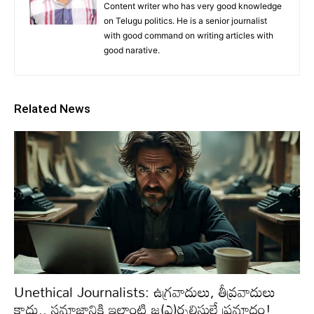
Content writer who has very good knowledge
on Telugu politics. He is a senior journalist
with good command on writing articles with
good narative.
Related News
Unethical Journalists: ఉగ్రవాదులు, తీవ్రవాదులు
కాదు.. సమాజానికి ఇలాంటి జ(ఎ)ర్నలిస్టులే ప్రమాదం!