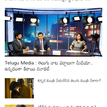
Telugu Media : తెలుగు నాట వర్గాలుగా మీడియా..
ఉన్నదంతా కిరాయి మూకలే
కన్నడ మంత్రి చేయలేనిది తెలుగు మంత్రి చేశాడా?