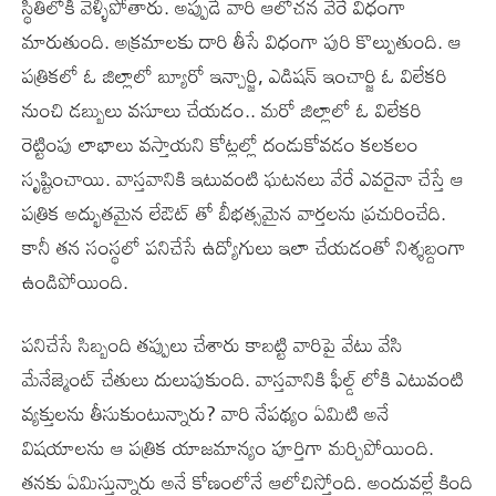
స్థితిలోకి వెళ్ళిపోతారు. అప్పుడే వారి ఆలోచన వేరే విధంగా
మారుతుంది. అక్రమాలకు దారి తీసే విధంగా పురి కొల్పుతుంది. ఆ
పత్రికలో ఓ జిల్లాలో బ్యూరో ఇన్చార్జి, ఎడిషన్ ఇంచార్జి ఓ విలేకరి
నుంచి డబ్బులు వసూలు చేయడం.. మరో జిల్లాలో ఓ విలేకరి
రెట్టింపు లాభాలు వస్తాయని కోట్లల్లో దండుకోవడం కలకలం
సృష్టించాయి. వాస్తవానికి ఇటువంటి ఘటనలు వేరే ఎవరైనా చేస్తే ఆ
పత్రిక అద్భుతమైన లేఔట్ తో బీభత్సమైన వార్తలను ప్రచురించేది.
కానీ తన సంస్థలో పనిచేసే ఉద్యోగులు ఇలా చేయడంతో నిశ్శబ్దంగా
ఉండిపోయింది.
పనిచేసే సిబ్బంది తప్పులు చేశారు కాబట్టి వారిపై వేటు వేసి
మేనేజ్మెంట్ చేతులు దులుపుకుంది. వాస్తవానికి ఫీల్డ్ లోకి ఎటువంటి
వ్యక్తులను తీసుకుంటున్నారు? వారి నేపథ్యం ఏమిటి అనే
విషయాలను ఆ పత్రిక యాజమాన్యం పూర్తిగా మర్చిపోయింది.
తనకు ఏమిస్తున్నారు అనే కోణంలోనే ఆలోచిస్తోంది. అందువల్లే కింది