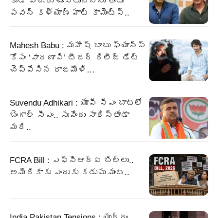
కూడా ఎదురు చూస్తున్నాను అంటూ
పవన్ కళ్యాణ్ హాట్ కామెంట్స్..
Mahesh Babu : మహేష్ బాబు ఫ్యాన్స్
కోసం ‘వారణాసి’ టీజర్ రిలీజ్ డేట్
చెప్పేసిన రాజమౌళి…
Suvendu Adhikari : యూపీ సీఎం బాటలో
బెంగాల్‌ సీఎం.. సువేందు సాధిస్తాడా
మరి..
FCRA Bill : ఎఫ్‌సీఆర్‌ఏ బిల్లు..
అమెరికాకు ఎందుకు కడుపు మంట..
India Pakistan Tensions : యుద్ధం