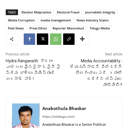
TAGS
Election Malpractice
Electoral Fraud
Journalistic Integrity
Media Corruption
media management
News Industry Scams
Paid News
Press Ethics
Reporter Misconduct
Telugu Media
Previous article
Next article
Hydra Ranganath: కారణం
Media Accountability :
ఎంత బలమైనదైనా ఓవైసీ పై
దోచుకున్నాడని విలేకరిని
ప్రేమ రాళ్లు వేయిస్తుంది
తొలగించారు సరే.. గతంలో
రంగనాథ్ సార్!
జరిగిన తప్పుల
మాటేమిటి?
Anabothula Bhaskar
https://oktelugu.com/
Anabothula Bhaskar is a Senior Political