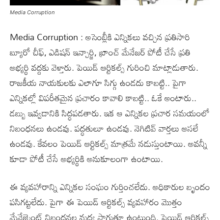
Media Corruption
Media Corruption : అసెంబ్లీకి ఎన్నికలు వచ్చిన ప్రతిసారి
బ్యూరో చీఫ్, ఎడిషన్ ఇన్చార్జి, బ్రాంచ్ మేనేజర్ పోటీ చేసే ప్రతి
అభ్యర్థి వద్దకు వెళ్తారు. పెయిడ్ ఆర్టికల్స్ గురించి మాట్లాడుతారు.
రాజకీయ నాయకులకు ఎలాగూ సిగ్గు ఉండదు కాబట్టి.. పైగా
ఎన్నికల్లో విపరీతమైన ప్రచారం కావాలి కాబట్టి.. ఓకే అంటారు..
డబ్బు ఇవ్వడానికి సిద్ధపడతారు. ఇక ఆ ఎన్నికల ప్రచార సమయంలో
నిబంధనలు ఉండవు. పద్ధతులూ ఉండవు. నెగిటివ్ వార్తలు అసలే
ఉండవు. కేవలం పెయిడ్ ఆర్టికల్స్ మాత్రమే నడుస్తుంటాయి. అవన్నీ
కూడా పోటీ చేసే అభ్యర్థికి అనుకూలంగా ఉంటాయి.
ఈ వ్యవహారాన్ని ఎన్నికల సంఘం గుర్తించలేదు. అధికారుల బృందం
పసిగట్టలేదు. పైగా ఈ పెయిడ్ ఆర్టికల్స్ వ్యవహారం మొత్తం
మేనేజ్మెంట్ నిబంధనల మధ్య సాగుతూ ఉంటుంది. పెయిడ్ ఆర్టికల్స్