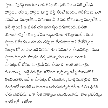
స్థాయి వ్యవస్థ ఇంతలా గాడి తప్పింది. ప్రతి ఏడాది సర్కులేషన్
టార్గెట్.. యాడ్స్ టార్గెట్ పూర్తి చేస్తే సరిపోతుంది.. విలేకరులు ఎలా
పనిచేసినా పర్వాలేదు.. సమాజం మీద పడి దోచుకున్నా పర్వాలేదు..
అనే స్థాయికి ఆ పత్రిక యాజమాన్యం దిగజారింది. పత్రికా
యాజమాన్యమే డబ్బు కోసం అడ్డదారులు తొక్కుతుంటే.. కింది
స్థాయి విలేకరులు మాత్రం తప్పులు చేయకూడదా? మేనేజ్మెంట్
డబ్బుల కోసం ఎలాంటి పనికిమాలిన పనులైనా చేయవచ్చు.. కింది
స్థాయి సిబ్బంది మాత్రం సర్వ పరిత్యాగుల లాగా ఉండాలి.
మేనేజ్మెంట్ కోసం మాత్రమే పని చేయాలి. అంతంతమాత్రం
జీతాలున్నా.. అత్తెసరు లైన్ అకౌంట్ ఇస్తున్నా అన్నీ మూసుకొని
తలవంచాలి. ఇదే ఆ మేనేజ్మెంట్ చెబుతున్న సూక్తి ముక్తావలి. తన
సంస్థలలో ఇంతటి దారుణాలు జరుగుతున్నప్పటికీ ఆ పత్రికాధిపతి
నోరు మెదపడు. పైగా నీతి వాక్యాలు చెబుతుంటాడు. కాల వైపరీత్యం
అంటే ఇదే కాబోలు.