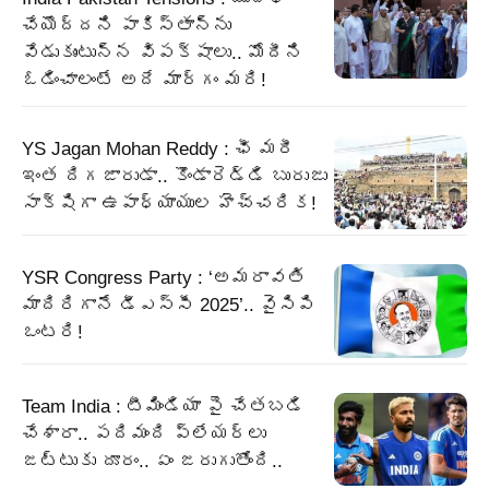
చేయొద్దని పాకిస్తాన్‌ను
వేడుకుంటున్న విపక్షాలు.. మోదీని
ఓడించాలంటే అదే మార్గం మరి!
YS Jagan Mohan Reddy : ఛీ మరీ
ఇంత దిగజారుడా.. కొండారెడ్డి బురుజు
సాక్షిగా ఉపాధ్యాయుల హెచ్చరిక!
YSR Congress Party : ‘అమరావతి
మాదిరిగానే డీఎస్సీ 2025’.. వైసిపి
ఒంటరి!
Team India : టీమిండియా పై చేతబడి
చేశారా.. పదిమంది ప్లేయర్లు
జట్టుకు దూరం.. ఏం జరుగుతోంది..