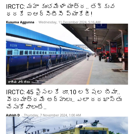
IRCTC: మహా కుంభమేళా యాత్ర.. తక్కువ
ధరకే ఐఆర్‌సీటీసీ ప్యాకేజీ!
Kusuma Aggunna
-
Wednesday, 11 December 2024, 5:16 AM
జాతీయ వార్తలు
IRCTC: 45 పైసలకే రూ.10 లక్షల బీమా..
వీరు మాత్రమే అర్హులు.. ఎలా దరఖాస్తు
చేసుకోవాలంటే..
Ashish D
-
Thursday, 7 November 2024, 1:00 AM