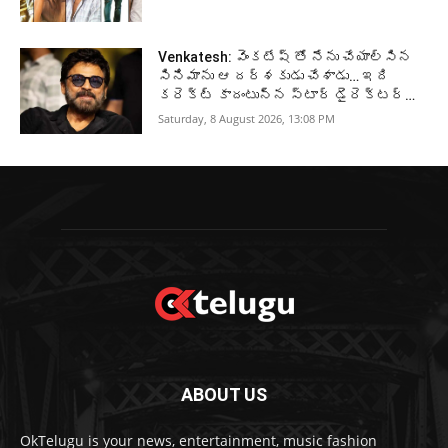
Venkatesh: వెంకటేష్ తో నేను చేయాల్సిన
సినిమాను ఆ దర్శకుడు చేశాడు… ఇది
కరెక్ట్ కాదంటున్న స్టార్ డైరెక్టర్…
Saturday, 8 August 2026, 13:08 PM
ABOUT US
OkTelugu is your news, entertainment, music fashion