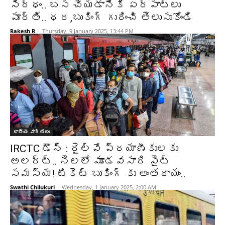
సిద్ధం.. బస చేయడానికి ఏర్పాట్లు
పూర్తి.. ధర,బుకింగ్ గురించి తెలుసుకోండి
Rakesh R
-
Thursday, 9 January 2025, 13:44 PM
జాతీయ వార్తలు
IRCTC డౌన్ : రైల్వే ప్రయాణీకులకు
అలర్ట్.. నెలలో మూడవసారి సైట్
సమస్య! టికెట్ బుకింగ్ కు అంతరాయం..
Swathi Chilukuri
-
Wednesday, 1 January 2025, 2:00 AM