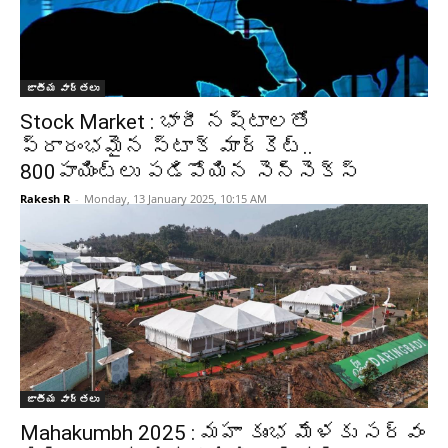
జాతీయ వార్తలు
Stock Market : భారీ నష్టాలతో
ప్రారంభమైన స్టాక్ మార్కెట్..
800పాయింట్లు పడిపోయిన సెన్సెక్స్
Rakesh R
-
Monday, 13 January 2025, 10:15 AM
జాతీయ వార్తలు
Mahakumbh 2025 : మహా కుంభ మేళకు సర్వం