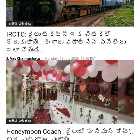
జాతీయ వార్తలు
IRCTC: రైలు టికెట్స్ ఇక చిటికెలో
దొరుకుతాయి.. కంగారు పడాల్సిన పనిలేదు..
ఇలా చేయండి..
S. Vas Chaimuchata
-
Monday, 13 July 2026, 16:56 PM
జాతీయ వార్తలు
Honeymoon Coach : రైలులో ‘హనీమూన్ కోచ్’..
అరె ఎంట్రా ఈ ఎంజాయ్