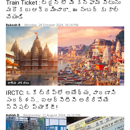
Train Ticket : ట్రైన్ లో మీ కన్ఫామ్ సీటును
మరొకరు ఆక్రమించారా.. ఈ నంబర్ కు కాల్
చేయండి
Rakesh R
-
Monday, 28 October 2024, 16:14 PM
జాతీయ వార్తలు
IRCTC: ఒకే ట్రిప్‌లో అయోధ్య, వారణాసి
సందర్శన.. ఐఆర్‌సీటీసీ అదిరిపోయే
స్పెషల్‌ ప్యాకేజీ!
Ashish D
-
Wednesday, 21 August 2024, 16:10 PM