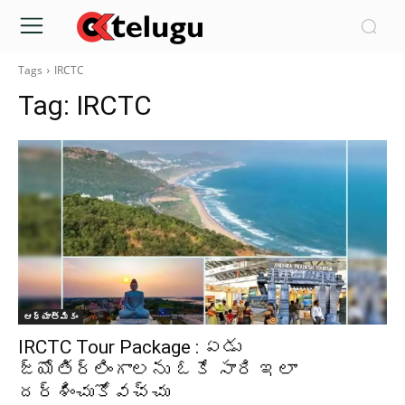
Tags
IRCTC
Tag:
IRCTC
ఆధ్యాత్మికం
IRCTC Tour Package : ఏడు
జ్యోతిర్లింగాలను ఓకే సారి ఇలా
దర్శించుకోవచ్చు