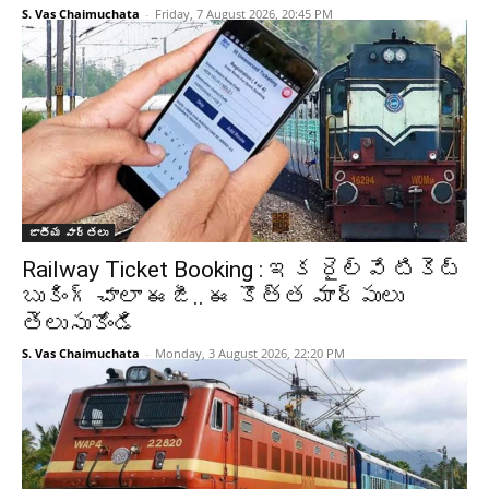
S. Vas Chaimuchata
-
Friday, 7 August 2026, 20:45 PM
జాతీయ వార్తలు
Railway Ticket Booking : ఇక రైల్వే టికెట్
బుకింగ్ చాలా ఈజీ.. ఈ కొత్త మార్పులు
తెలుసుకోండి
S. Vas Chaimuchata
-
Monday, 3 August 2026, 22:20 PM