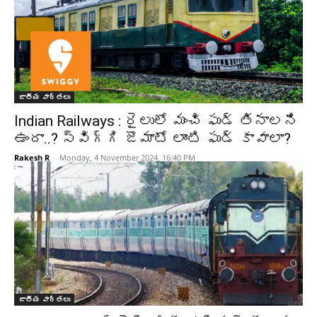
జాతీయ వార్తలు
Indian Railways : రైలులో మంచి ఫుడ్ తినాలని
ఉందా..? స్విగ్గి జొమాటో లాంటి ఫుడ్ కావాలా?
Rakesh R
-
Monday, 4 November 2024, 16:40 PM
జాతీయ వార్తలు