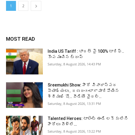
1
2
MOST READ
India US Tariff : భారత్ పై 100% టారిఫ్..
కొంప ముంచిన ట్రంప్
Saturday, 8 August 2026, 14:43 PM
Sreemukhi Show: హీరో వివాదాస్పద
వ్యాఖ్యలు.. రణరంగంలాగా మారిపోయిన
శ్రీముఖి షో.. వీడియో వైరల్..
Saturday, 8 August 2026, 13:31 PM
Talented Heroes: టాలెంట్ ఉండి లక్కు లేని
హీరోలు వీళ్లే…
Saturday, 8 August 2026, 13:22 PM