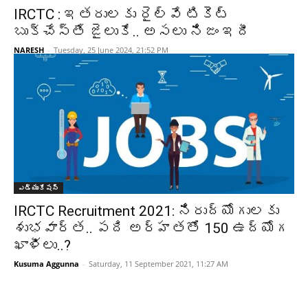
IRCTC : ఇతరులకు రైల్వే టికెట్‌
బుక్‌చేస్తే జైలుకే.. అసలు నిజం ఇదీ
NARESH
-
Tuesday, 25 June 2024, 21:52 PM
ఎడ్యుకేషన్
IRCTC Recruitment 2021: నిరుద్యోగులకు
శుభవార్త.. పది అర్హతతో 150 ఉద్యోగ
ఖాళీలు..?
Kusuma Aggunna
-
Saturday, 11 September 2021, 11:27 AM