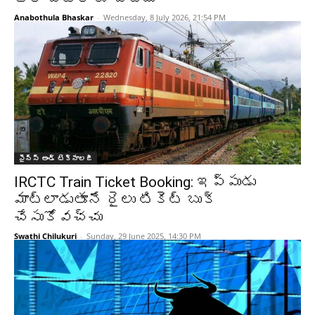
Anabothula Bhaskar
-
Wednesday, 8 July 2026, 21:54 PM
సైన్స్‌ అండ్‌ టెక్నాలజీ
IRCTC Train Ticket Booking: ఇప్పుడు
మాట్లాడుతూనే రైలు టికెట్ బుక్
చేసుకోవచ్చు
Swathi Chilukuri
-
Sunday, 29 June 2025, 14:30 PM