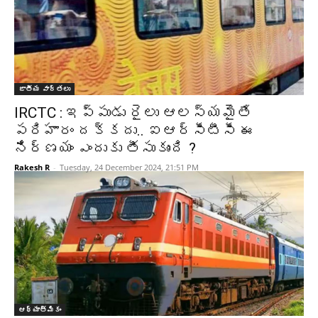
జాతీయ వార్తలు
IRCTC : ఇప్పుడు రైలు ఆలస్యమైతే
పరిహారం దక్కదు.. ఐఆర్సీటీసీ ఈ
నిర్ణయం ఎందుకు తీసుకుంది ?
Rakesh R
-
Tuesday, 24 December 2024, 21:51 PM
ఆధ్యాత్మికం