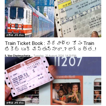
జాతీయ వార్తలు
Train Ticket Book : వేరేవాళ్ల కోసం Train
టికెట్ బుక్ చేస్తున్నారా..? జాగ్రత్త..!
S. Vas Chaimuchata
-
Tuesday, 20 August 2024, 14:29 PM
జాతీయ వార్తలు