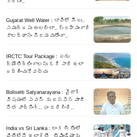
కారణం..
Gujarat Well Water : బావిలో నీరు..
సముద్రపు అలల్లా.. బ్రహ్మంగారి
కాలజ్ఞానం నిజమవుతోందా..
IRCTC Tour Package : ఏడు
జ్యోతిర్లింగాలను ఓకే సారి ఇలా
దర్శించుకోవచ్చు
Bolisetti Satyanarayana : వైజాగ్
విషయంలో పవన్ కు జనసేన మాజీ
నేత వార్నింగ్.. ఏం జరిగింది..
India vs Sri Lanka : లంక బీ టీంలో
చేతిలోనే ఇలాగైతే.. టీమిండియాకు