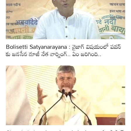
Bolisetti Satyanarayana : వైజాగ్ విషయంలో పవన్
కు జనసేన మాజీ నేత వార్నింగ్.. ఏం జరిగింది..