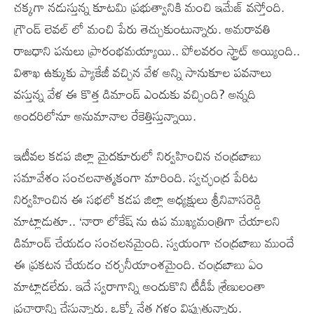
చక్కగా నడుస్తున్న కూటమి ప్రభుత్వానికి మంచి ఇమేజ్ వస్తోంది.
గ్రౌండ్ లెవల్ లో మంచి పేరు తెచ్చుకుంటున్నారు. అమరావతి
రాజధాని పనులు ప్రారంభమయ్యాయి.. పోలవరం స్ట్రాట్ అయ్యింది..
విశాఖ ఉక్కుకు ప్యాకేజీ వచ్చిన వేళ అన్ని సానుకూల పవనాలు
వస్తున్న వేళ ఈ కొత్త డిమాండ్ ఎందుకు వచ్చింది? అన్నది
అందరిలోనూ అనుమానాల రేకెత్తిస్తున్నాయి.
ఇటీవల కడప జిల్లా మైదకూరులో నిర్వహించిన చంద్రబాబు
సమావేశం సంచలనాత్మకంగా మారింది. స్వచ్ఛంద్ర పేరిట
నిర్వహించిన ఈ సభలో కడప జిల్లా అధ్యక్షులు శ్రీనివాసరెడ్డి
మాట్లాడుతూ.. ‘నారా లోకేష్ ను ఉప ముఖ్యమంత్రిగా చేయాలని
డిమాండ్ చేయడం సంచలనమైంది. స్వయంగా చంద్రబాబు ముందే
ఈ ప్రకటన చేయడం చర్చనీయాంశమైంది. చంద్రబాబు ఏం
మాట్లాడలేదు. ఇదే స్వరాగాన్ని అందుకొని టీడీపీ శ్రేణులంతా
ప్రచారాన్ని చేస్తున్నారు. ఒక్కో నేత గళం విప్పుతున్నారు.