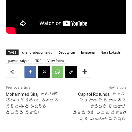
TAGS
chandrababu naidu
Deputy cm
Janasena
Nara Lokesh
pawan kalyan
TDP
View Point
Previous article
Next article
Mohammed Siraj: జట్టులో
Capitol Rotunda : ట్రంప్
చోటు దక్కలేదు.. సంచలన
ప్రమాణ స్వీకారం చేసే
నిర్ణయం తీసుకున్న
కాపిటల్ రొటుండాలో
డీఎస్పీ సిరాజ్!
మొదటిసారి ఎవరు చేశారు?
ఇది ఎందుకంత స్పెషల్