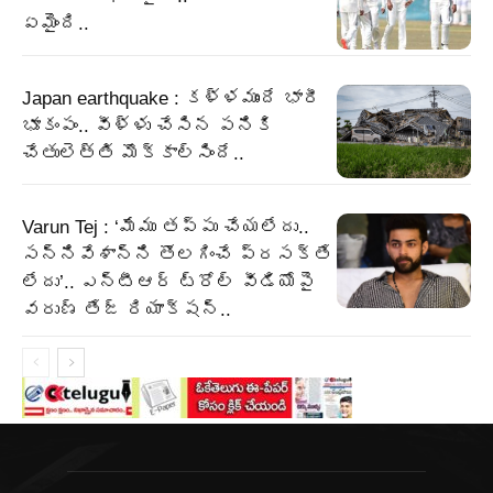
ఏమైంది..
Japan earthquake : కళ్ళముందే భారీ
భూకంపం.. వీళ్ళు చేసిన పనికి
చేతులెత్తి మొక్కాల్సిందే..
Varun Tej : ‘మేము తప్పు చేయలేదు..
సన్నివేశాన్ని తొలగించే ప్రసక్తే
లేదు’.. ఎన్టీఆర్ ట్రోల్ వీడియోపై
వరుణ్ తేజ్ రియాక్షన్..