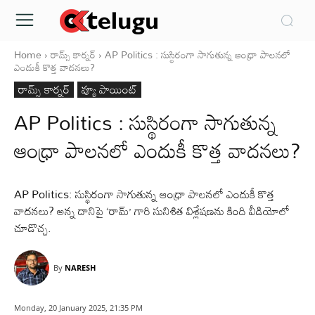
Home
రామ్స్ కార్నర్
AP Politics : సుస్థిరంగా సాగుతున్న ఆంధ్రా పాలనలో
ఎందుకీ కొత్త వాదనలు?
రామ్స్ కార్నర్
వ్యూ పాయింట్
AP Politics : సుస్థిరంగా సాగుతున్న
ఆంధ్రా పాలనలో ఎందుకీ కొత్త వాదనలు?
AP Politics: సుస్థిరంగా సాగుతున్న ఆంధ్రా పాలనలో ఎందుకీ కొత్త
వాదనలు? అన్న దానిపై ‘రామ్’ గారి సునిశిత విశ్లేషణను కింది వీడియోలో
చూడొచ్చ.
By
NARESH
Monday, 20 January 2025, 21:35 PM