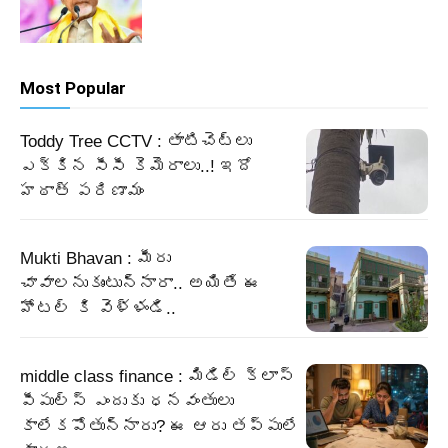
Most Popular
Toddy Tree CCTV : తాటిచెట్లు
ఎక్కిన సీసీ కెమెరాలు..! ఇదో
హఠాత్ పరిణామం
Mukti Bhavan : మీరు
చావాలనుకుంటున్నారా.. అయితే ఈ
హోటల్ కి వెళ్ళండి..
middle class finance : మిడిల్ క్లాస్
పీపుల్స్ ఎందుకు ధనవంతులు
కాలేకపోతున్నారు? ఈ ఆరు తప్పులే