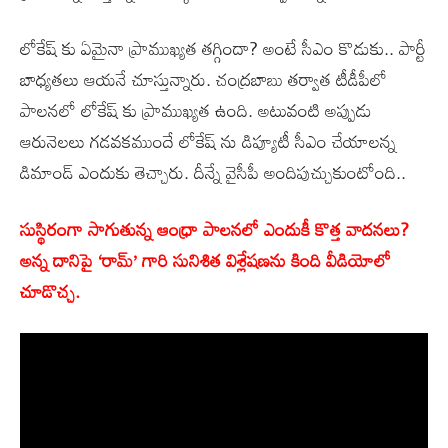
లోకేష్ కు ఏమైనా ప్రాముఖ్యత తగ్గిందా? అంటే సీఎం కొడుకు.. పార్టీ
బాధ్యతలు ఆయనే చూస్తున్నారు. చంద్రబాబు తర్వాత టీడీపీలో
పాలనలో లోకేష్ కు ప్రాముఖ్యత ఉంది. అటువంటి అప్పుడు
ఆరునెలలు గడవకముందే లోకేష్ ను డిప్యూటీ సీఎం చేయాలన్న
డిమాండ్ ఎందుకు తెచ్చారు. దీన్నే వైసీపీ అందిపుచ్చుకుంటోంది..
సుస్థిరంగా సాగుతున్న ఆంధ్రా పాలనలో ఎందుకీ కొత్త వాదనలు?
అన్న దానిపై ‘రామ్’ గారి సునిశిత విశ్లేషణను కింది వీడియోలో
చూడొచ్చ.