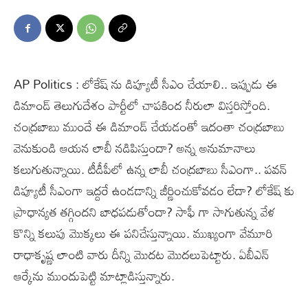
AP Politics : లోకేష్ ను డిప్యూటీ సీఎం చేయాలి.. ఇప్పుడు ఈ
డిమాండ్ తెలుగుదేశం పార్టీలో చాపకింద నీరులా విస్తరిస్తోంది.
చంద్రబాబు ముందే ఈ డిమాండ్ చేయడంతో ఇదంతా చంద్రబాబు
వెనుకుండి ఆయన లాబీ నడిపిస్తుందా? అన్న అనుమానాలు
కలుగుతున్నాయి. టీడీపీలో ఉన్న లాబీ చంద్రబాబు సీఎంగా.. పవన్
డిప్యూటీ సీఎంగా ఇద్దరే ఉండడాన్ని జీర్ణించుకోవడం లేదా? లోకేష్ కు
ప్రాధాన్యత తగ్గిందని బాధపడుతోందా? సాఫీ గా సాగుతున్న వేళ
కొన్ని కలుపు మొక్కలు ఈ పనిచేస్తున్నాయి. ముఖ్యంగా వేమూరి
రాధాకృష్ణ లాంటి వారు దీన్ని మొదట మొదలుపెట్టారు. ఏబీఎన్
ఆర్కేను ముందుపెట్టి మాట్లాడిస్తున్నారు.