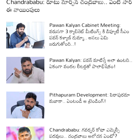
Chandrababu: రూటు మార్చిన చంద్రబాబు.. ఏంటి సార్
ఈ వాయింపులు
Pawan Kalyan Cabinet Meeting:
వరుసగా 3 క్యాబినెట్ మీటింగ్స్ కి డిప్యూటీ సీఎం
పవన్ కళ్యాణ్ డుమ్మా.. అసలు ఏమి
జరుగుతోంది..!
Pawan Kalyan: పవన్ మాటిస్తే అలా ఉంటది..
ఏకంగా వందల లీటర్లతో పాలాభిషేకం!
Pithapuram Development: పిఠాపురమా
మజాకా.. ఏంటండీ ఆ ట్రెండింగ్!
Chandrababu: గవర్నర్ కోటా ఎమ్మెల్సీ
పదవులు.. చంద్రబాబు ఆలోచన ఏంటో?