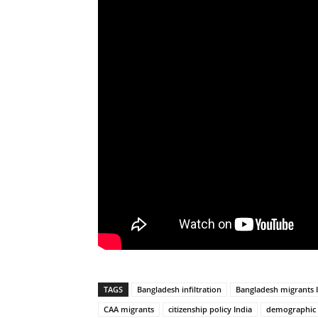
TAGS
Bangladesh infiltration
Bangladesh migrants 
CAA migrants
citizenship policy India
demographic 