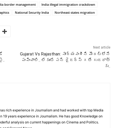
dia border management
India illegal immigration crackdown
aphics
National Security India
Northeast states migration
Next article
డో
Gujarat Vs Rajasthan: సూర్యవంశీని మొదట్లోనే
ై..
పంపించాలి.. లేకుంటే సన్ రైజర్స్ గతే గుజరాత్
కు..
has rich experience in Journalism and had worked with top Media
n 19 years experience in Journalism. He has good Knowledge on
nderful analysis on current happenings on Cinema and Politics.