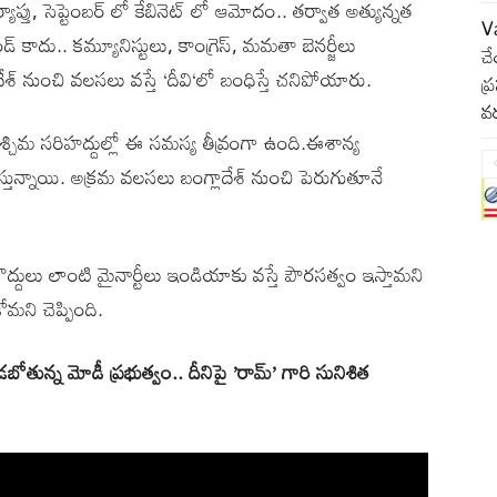
ప్తు, సెప్టెంబర్ లో కేబినెట్ లో ఆమోదం.. తర్వాత అత్యున్నత
Va
ండ్ కాదు.. కమ్యూనిస్టులు, కాంగ్రెస్, మమతా బెనర్జీలు
చే
దేశ్ నుంచి వలసలు వస్తే ‘దీవి‘లో బంధిస్తే చనిపోయారు.
ప్
వర
శ్చిమ సరిహద్దుల్లో ఈ సమస్య తీవ్రంగా ఉంది.ఈశాన్య
లు వస్తున్నాయి. అక్రమ వలసలు బంగ్లాదేశ్ నుంచి పెరుగుతూనే
బౌద్దులు లాంటి మైనార్టీలు ఇండియాకు వస్తే పౌరసత్వం ఇస్తామని
కోమని చెప్పింది.
ున్న మోడీ ప్రభుత్వం.. దీనిపై ’రామ్’ గారి సునిశిత