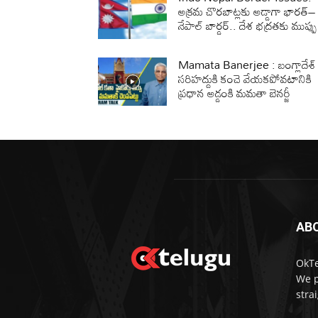
అక్రమ చొరబాట్లకు అడ్డాగా భారత్‌–
నేపాల్‌ బార్డర్‌.. దేశ భద్రతకు ముప్పు
Mamata Banerjee : బంగ్లాదేశ్
సరిహద్దుకి కంచె వేయకపోవటానికి
ప్రధాన అడ్డంకి మమతా బెనర్జీ
AB
OkTe
We p
stra