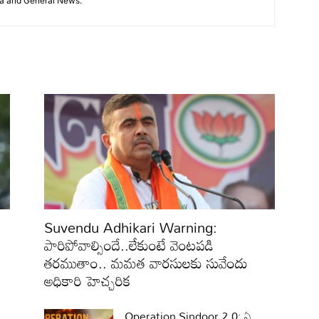
ma and General News.
Suvendu Adhikari Warning:
పారిపోవాల్సిందే..లేకుంటే వెంటపడి
తరముతాం.. మమత వారసులకు సువేందు
అధికారి హెచ్చరిక
Operation Sindoor 2.0: ఏ