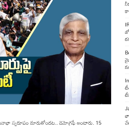
నీ
క
I
జ్
దర
B
వ
మా
I
టీ
ట
J
భా
నాభా స్వరూపం మారుతోందట.. డెమోగ్రఫీ అంటారు. 15
చే