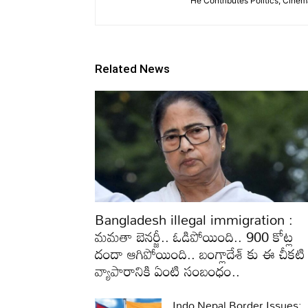
He Contributes Politics, Cine
Related News
Bangladesh illegal immigration :
మమతా బెనర్జీ.. ఓడిపోయింది.. 900 కోట్ల
దందా ఆగిపోయింది.. బంగ్లాదేశ్ కు ఈ చీకటి
వ్యాపారానికి ఏంటి సంబంధం..
Indo Nepal Border Issues: