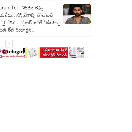
run Tej : ‘మేము తప్పు
యలేదు.. సన్నివేశాన్ని తొలగించే
రసక్తే లేదు’.. ఎన్టీఆర్ ట్రోల్ వీడియోపై
ుణ్ తేజ్ రియాక్షన్..