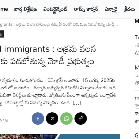
ome
వార్త విశ్లేషణ
ఎంటర్టైన్మెంట్
రామ్స్ కార్నర్
ఎన్నారై
క్రీడలు
M
ants : అక్రమ వలస దారులపై ఉక్కుపాదంతో విరుచుకు పడబోతున్న మోడీ...
షణ
T
 immigrants : అక్రమ వలస
ఎక
ప
కు పడబోతున్న మోడీ ప్రభుత్వం
M
చ
స్వరూపం మారుతోందట.. డెమోగ్రఫీ అంటారు. 15 ఆగస్టు 2025న
హో
కేబినెట్ లో ఆమోదం.. తర్వాత అత్యున్నత కమిటీని ఏర్పాటు చేశారు. ఇది
్, మమతా బెనర్జీలు మాట్లాడారు. జ్యోతిబసు సీఎంగా ఉన్నప్పుడు బంగ్లాదేశ్
m
్పు సరిహద్దుల్లో ఈ సమస్య ఎక్కువగా ఉంది. […]
క్
కా
క
49 PM
G