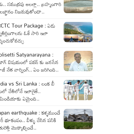
రు.. సముద్రపు అలల్లా.. బ్రహ్మంగారి
ాలజ్ఞానం నిజమవుతోందా..
RCTC Tour Package : ఏడు
యోతిర్లింగాలను ఓకే సారి ఇలా
్శించుకోవచ్చు
olisetti Satyanarayana :
ైజాగ్ విషయంలో పవన్ కు జనసేన
జీ నేత వార్నింగ్.. ఏం జరిగింది..
ndia vs Sri Lanka : లంక బీ
ంలో చేతిలోనే ఇలాగైతే..
ీమిండియాకు ఏమైంది..
apan earthquake : కళ్ళముందే
రీ భూకంపం.. వీళ్ళు చేసిన పనికి
తులెత్తి మొక్కాల్సిందే..