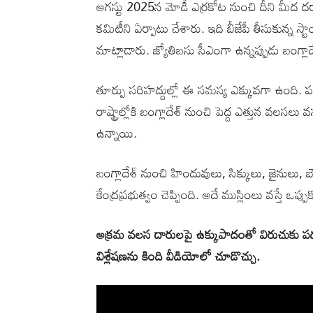
ఆగస్టు 2025న మోడీ ఎర్రకోట నుంచి దీని మీద దర్యా
కమిటీని ఏర్పాటు చేశారు. ఇది బీజేపీ తీసుకున్న స్టా
మాట్లాడారు. జ్యోతిబసు సీఎంగా ఉన్నప్పుడు బంగ్లా
తూర్పు సరిహద్దుల్లో ఈ సమస్య ఎక్కువగా ఉంది. ప
రాష్ట్రాల్లోకి బంగ్లాదేశ్ నుంచి పెద్ద ఎత్తున వలస
ఉన్నాయి.
బంగ్లాదేశ్ నుంచి హిందువులు, సిక్కులు, జైనులు, 
కేంద్రప్రభుత్వం చెప్పింది. అదే ముస్లింలు వస్తే ఒప్పు
అక్రమ వలస దారులపై ఉక్కుపాదంతో విరుచుకు పడబోత
విశ్లేషణను కింది వీడియోలో చూడొచ్చు.