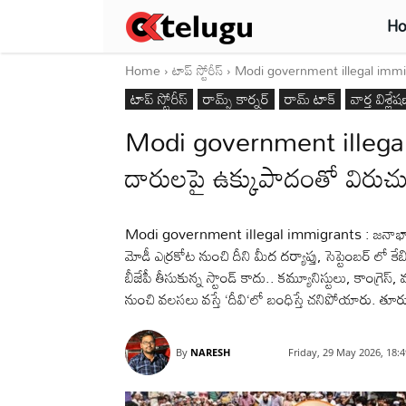
H
Home
టాప్ స్టోరీస్
Modi government illegal immigr
టాప్ స్టోరీస్
రామ్స్ కార్నర్
రామ్ టాక్
వార్త విశ్లే
Modi government illegal
దారులపై ఉక్కుపాదంతో విరుచు
Modi government illegal immigrants : జనాభా 
మోడీ ఎర్రకోట నుంచి దీని మీద దర్యాప్తు, సెప్టెంబర్ లో 
బీజేపీ తీసుకున్న స్టాండ్ కాదు.. కమ్యూనిస్టులు, కాంగ్రెస
నుంచి వలసలు వస్తే ‘దీవి‘లో బంధిస్తే చనిపోయారు. తూర
By
NARESH
Friday, 29 May 2026, 18: