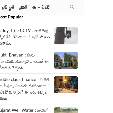
లైఫ్ స్టైల్
వైరల్
ఈ – పేపర్
ost Popular
oddy Tree CCTV : తాటిచెట్లు
్కిన సీసీ కెమెరాలు..! ఇదో హఠాత్
రిణామం
ukti Bhavan : మీరు
ావాలనుకుంటున్నారా.. అయితే ఈ
టల్ కి వెళ్ళండి..
iddle class finance : మిడిల్
లాస్ పీపుల్స్ ఎందుకు ధనవంతులు
లేకపోతున్నారు? ఈ ఆరు తప్పులే
ారణం..
ujarat Well Water : బావిలో